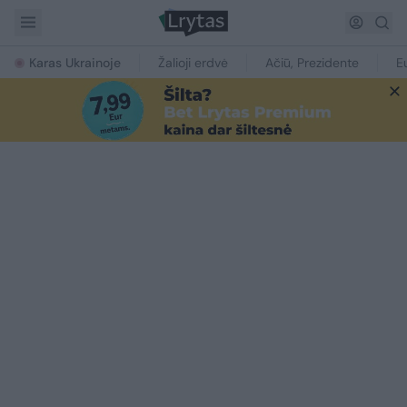
Karas Ukrainoje
Žalioji erdvė
Ačiū, Prezidente
E