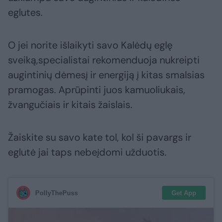
eglutes.
O jei norite išlaikyti savo Kalėdų eglę
sveiką,specialistai rekomenduoja nukreipti
augintinių dėmesį ir energiją į kitas smalsias
pramogas. Aprūpinti juos kamuoliukais,
žvangučiais ir kitais žaislais.
Žaiskite su savo kate tol, kol ši pavargs ir
eglutė jai taps nebeįdomi užduotis.