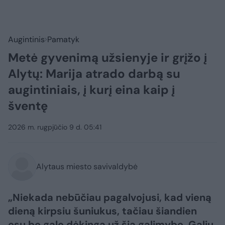
Augintinis
Pamatyk
Metė gyvenimą užsienyje ir grįžo į
Alytų: Marija atrado darbą su
augintiniais, į kurį eina kaip į
šventę
2026 m. rugpjūčio 9 d. 05:41
Alytaus miesto savivaldybė
„Niekada nebūčiau pagalvojusi, kad vieną
dieną kirpsiu šuniukus, tačiau šiandien
esu be galo dėkinga už šią galimybę. Galiu