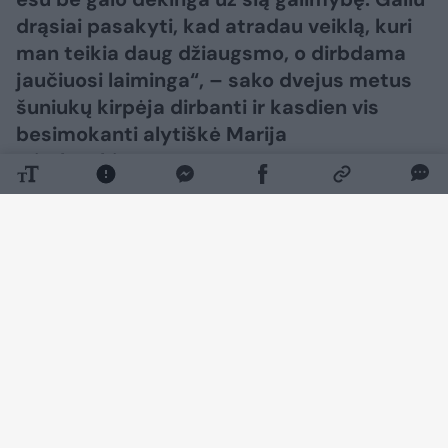
drąsiai pasakyti, kad atradau veiklą, kuri
man teikia daug džiaugsmo, o dirbdama
jaučiuosi laiminga“, – sako dvejus metus
šuniukų kirpėja dirbanti ir kasdien vis
besimokanti alytiškė Marija
Mitalauskienė.
Daugiau nuotraukų (22)