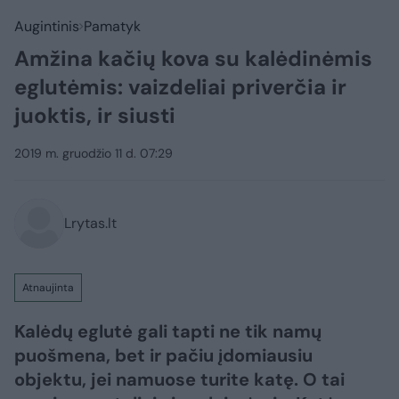
Augintinis
Pamatyk
Amžina kačių kova su kalėdinėmis
eglutėmis: vaizdeliai priverčia ir
juoktis, ir siusti
2019 m. gruodžio 11 d. 07:29
Lrytas.lt
Atnaujinta
Kalėdų eglutė gali tapti ne tik namų
puošmena, bet ir pačiu įdomiausiu
objektu, jei namuose turite katę. O tai