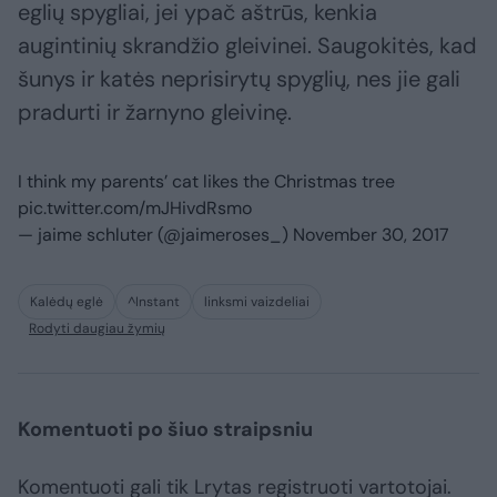
eglių spygliai, jei ypač aštrūs, kenkia
augintinių skrandžio gleivinei. Saugokitės, kad
šunys ir katės neprisirytų spyglių, nes jie gali
pradurti ir žarnyno gleivinę.
I think my parents’ cat likes the Christmas tree
pic.twitter.com/mJHivdRsmo
— jaime schluter (@jaimeroses_)
November 30, 2017
Kalėdų eglė
^Instant
linksmi vaizdeliai
Rodyti daugiau žymių
Komentuoti po šiuo straipsniu
Komentuoti gali tik Lrytas registruoti vartotojai.