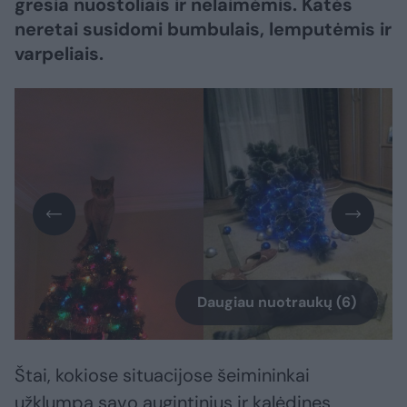
gresia nuostoliais ir nelaimėmis. Katės
neretai susidomi bumbulais, lemputėmis ir
varpeliais.
Daugiau nuotraukų (6)
Štai, kokiose situacijose šeimininkai
užklumpa savo augintinius ir kalėdines