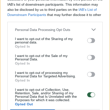
IAB’s list of downstream participants. This information may
also be disclosed by us to third parties on the
IAB’s List of
Downstream Participants
that may further disclose it to other
third parties.
Augintinis
Suteik namus
Personal Data Processing Opt Outs
Grandinė, būda ir beveik 4 metai
prieglaudoje: Svaras vis dar tiki,
I want to opt-out of the Sharing of my
personal data.
Opted In
kad jo likimas pasikeis
I want to opt-out of the Sale of my
2026 m. rugpjūčio 8 d. 12:02
Personal Data.
Opted In
I want to opt-out of processing my
Personal Data for Targeted Advertising.
Lrytas.lt
Opted In
I want to opt-out of Collection, Use,
Vilniaus gyvūnų globos organizacija „Lesė“
Retention, Sale, and/or Sharing of my
Personal Data that Is Unrelated with the
kviečia susipažinti su vienu iš savo
Purposes for which it was collected.
Opted Out
globotinių – 11 metų Svaru. Nors didžiąją