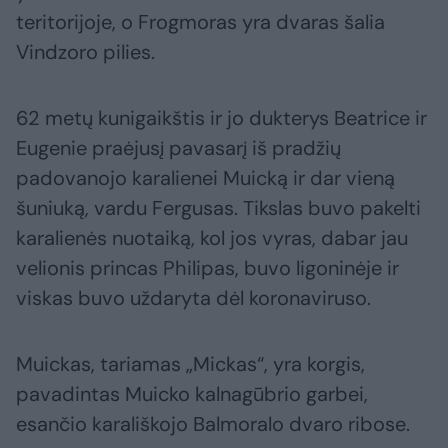
teritorijoje, o Frogmoras yra dvaras šalia
Vindzoro pilies.
62 metų kunigaikštis ir jo dukterys Beatrice ir
Eugenie praėjusį pavasarį iš pradžių
padovanojo karalienei Muicką ir dar vieną
šuniuką, vardu Fergusas. Tikslas buvo pakelti
karalienės nuotaiką, kol jos vyras, dabar jau
velionis princas Philipas, buvo ligoninėje ir
viskas buvo uždaryta dėl koronaviruso.
Muickas, tariamas „Mickas“, yra korgis,
pavadintas Muicko kalnagūbrio garbei,
esančio karališkojo Balmoralo dvaro ribose.