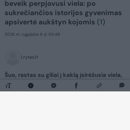
beveik perpjovusi viela: po
sukrečiančios istorijos gyvenimas
apsivertė aukštyn kojomis
(1)
2026 m. rugpjūčio 8 d. 05:46
Lrytas.lt
Šuo, rastas su giliai į kaklą įsirėžusia viela,
stebuklingai pasveiko ir pagaliau surado
naujus namus. Jo istorija tapo dar
aktualesnė, nes JAV Arizonos valstijos
Finikso mieste įsigaliojo griežtesnės
gyvūnų pririšimo taisyklės.