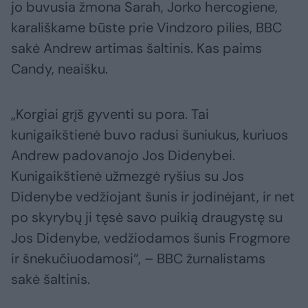
jo buvusia žmona Sarah, Jorko hercogiene,
karališkame būste prie Vindzoro pilies, BBC
sakė Andrew artimas šaltinis. Kas paims
Candy, neaišku.
„Korgiai grįš gyventi su pora. Tai
kunigaikštienė buvo radusi šuniukus, kuriuos
Andrew padovanojo Jos Didenybei.
Kunigaikštienė užmezgė ryšius su Jos
Didenybe vedžiojant šunis ir jodinėjant, ir net
po skyrybų ji tęsė savo puikią draugystę su
Jos Didenybe, vedžiodamos šunis Frogmore
ir šnekučiuodamosi“, – BBC žurnalistams
sakė šaltinis.