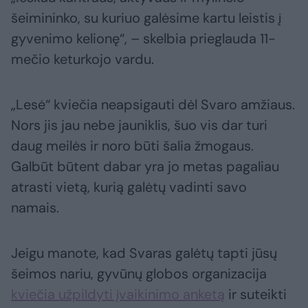
šeimininko, su kuriuo galėsime kartu leistis į
gyvenimo kelionę“, – skelbia prieglauda 11-
mečio keturkojo vardu.
„Lesė“ kviečia neapsigauti dėl Svaro amžiaus.
Nors jis jau nebe jauniklis, šuo vis dar turi
daug meilės ir noro būti šalia žmogaus.
Galbūt būtent dabar yra jo metas pagaliau
atrasti vietą, kurią galėtų vadinti savo
namais.
Jeigu manote, kad Svaras galėtų tapti jūsų
šeimos nariu, gyvūnų globos organizacija
kviečia užpildyti įvaikinimo anketą
ir suteikti