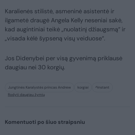
Karalienės stilistė, asmeninė asistentė ir
ilgametė draugė Angela Kelly neseniai sakė,
kad augintiniai teikė „nuolatinį džiaugsmą“ ir
„visada kėlė šypseną visų veiduose“.
Jos Didenybei per visą gyvenimą priklausė
daugiau nei 30 korgių.
Jungtinės Karalystės princas Andrew
korgiai
^Instant
Rodyti daugiau žymių
Komentuoti po šiuo straipsniu