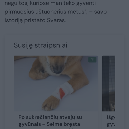
negu tos, kuriose man teko gyventi
pirmuosius aštuonerius metus“, – savo
istoriją pristato Svaras.
Susiję straipsniai
Po sukrečiančių atvejų su
Išgelbėt
gyvūnais – Seime bręsta
gyvenima