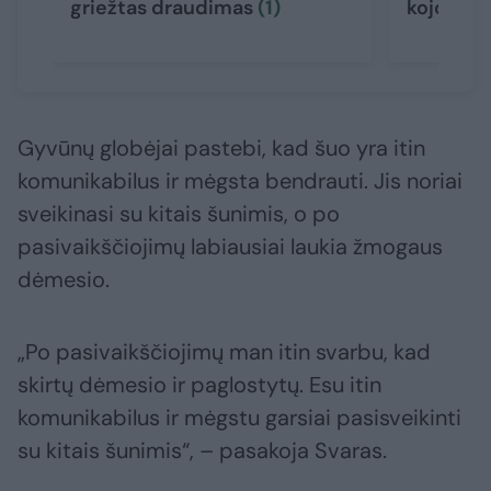
griežtas draudimas
(1)
kojomis: 
Gyvūnų globėjai pastebi, kad šuo yra itin
komunikabilus ir mėgsta bendrauti. Jis noriai
sveikinasi su kitais šunimis, o po
pasivaikščiojimų labiausiai laukia žmogaus
dėmesio.
„Po pasivaikščiojimų man itin svarbu, kad
skirtų dėmesio ir paglostytų. Esu itin
komunikabilus ir mėgstu garsiai pasisveikinti
su kitais šunimis“, – pasakoja Svaras.