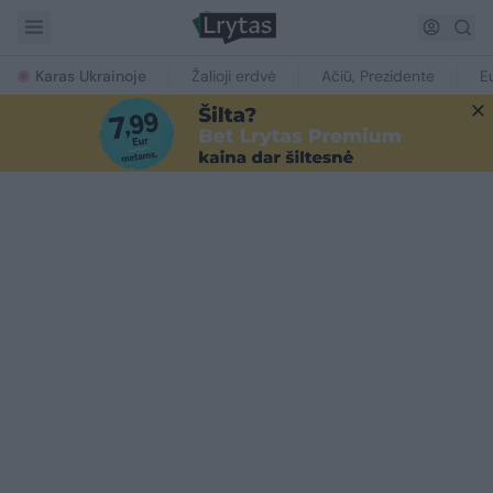
Karas Ukrainoje
Žalioji erdvė
Ačiū, Prezidente
E