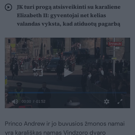
JK turi progą atsisveikinti su karaliene
Elizabeth II: gyventojai net kelias
valandas vyksta, kad atiduotų pagarbą
Princo Andrew ir jo buvusios žmonos namai
yra karališkas namas Vindzoro dvaro