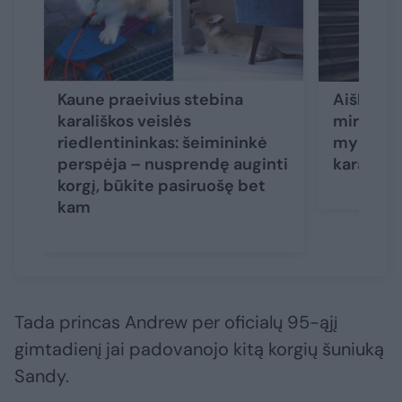
Kaune praeivius stebina
Aiškėja, 
karališkos veislės
mirties g
riedlentininkas: šeimininkė
mylimi a
perspėja – nusprendę auginti
karališkie
korgį, būkite pasiruošę bet
kam
Tada princas Andrew per oficialų 95-ąjį
gimtadienį jai padovanojo kitą korgių šuniuką
Sandy.