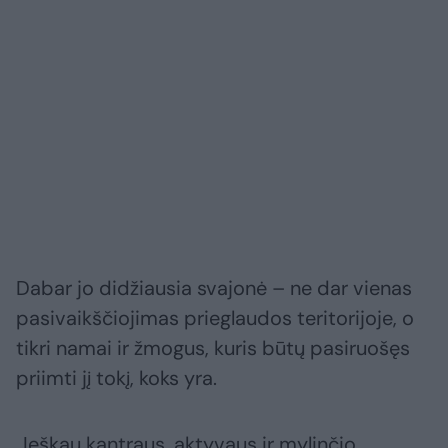
Dabar jo didžiausia svajonė – ne dar vienas
pasivaikščiojimas prieglaudos teritorijoje, o
tikri namai ir žmogus, kuris būtų pasiruošęs
priimti jį tokį, koks yra.
„Ieškau kantraus, aktyvaus ir mylinčio