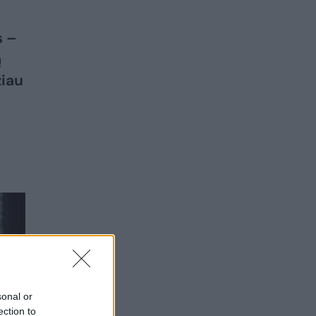
s –
ą
žiau
sonal or
ection to