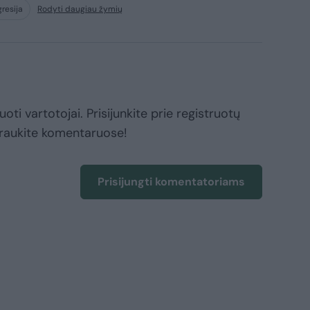
gresija
Rodyti daugiau žymių
oti vartotojai. Prisijunkite prie registruotų
raukite komentaruose!
Prisijungti komentatoriams