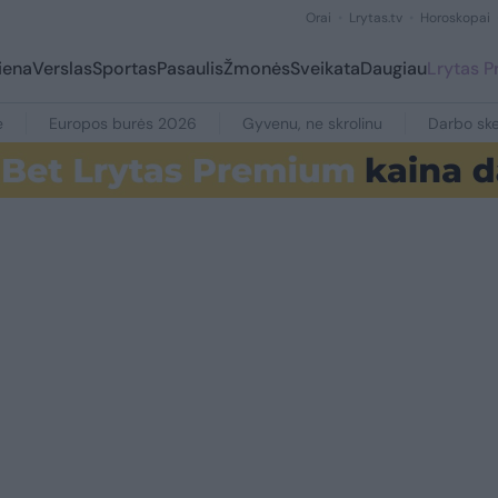
Orai
Lrytas.tv
Horoskopai
iena
Verslas
Sportas
Pasaulis
Žmonės
Sveikata
Daugiau
Lrytas 
e
Europos burės 2026
Gyvenu, ne skrolinu
Darbo ske