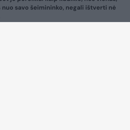
s nuo savo šeimininko, negali ištverti nė
.