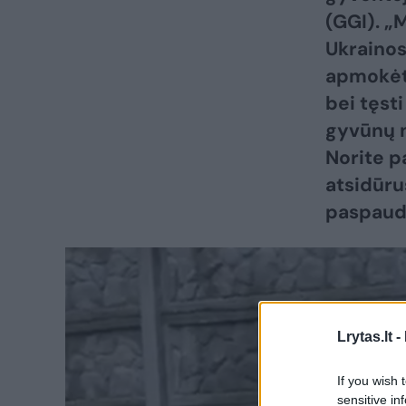
(GGI). „
Ukraino
apmokėt
bei tęsti
gyvūnų n
Norite p
atsidūru
paspau
Lrytas.lt -
If you wish 
sensitive in