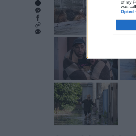
of my P
was col
Opted 