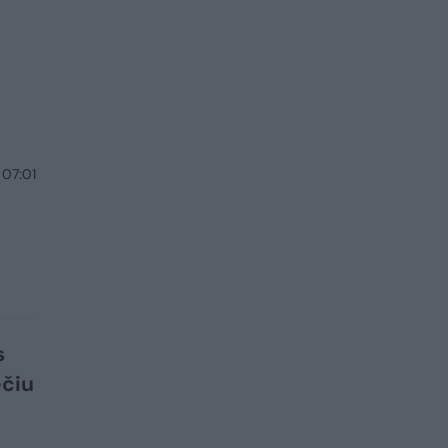
 07:01
s
ečiu