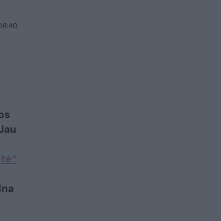
 06:40
os
 Jau
itė“
lna