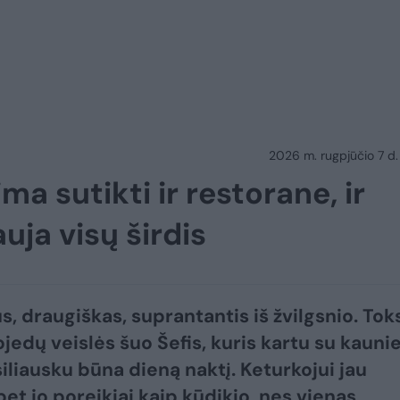
2026 m. rugpjūčio 7 d.
a sutikti ir restorane, ir
auja visų širdis
s, draugiškas, suprantantis iš žvilgsnio. Tok
jedų veislės šuo Šefis, kuris kartu su kauni
iliausku būna dieną naktį. Keturkojui jau
bet jo poreikiai kaip kūdikio, nes vienas,