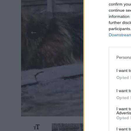
confirm you
continue se
information 
further disc
participants
Downstream 
Persona
I want t
Opted 
I want t
Opted 
I want 
Advertis
Opted 
I want t