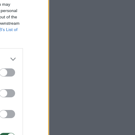
ou may
 personal
out of the
 downstream
B’s List of