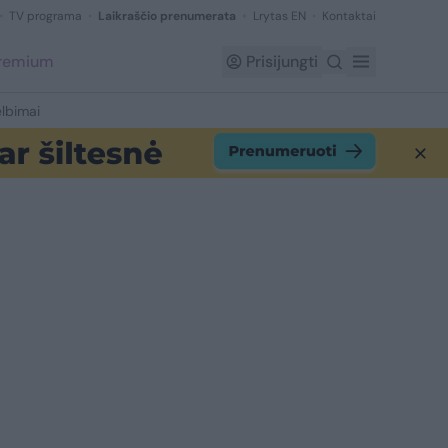
TV programa
Laikraščio prenumerata
Lrytas EN
Kontaktai
Premium
Prisijungti
lbimai