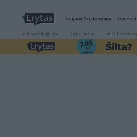
Naujausi
Skaitomiausi
Lietuvos d
Karas Ukrainoje
Žalioji erdvė
Ačiū, Prezident