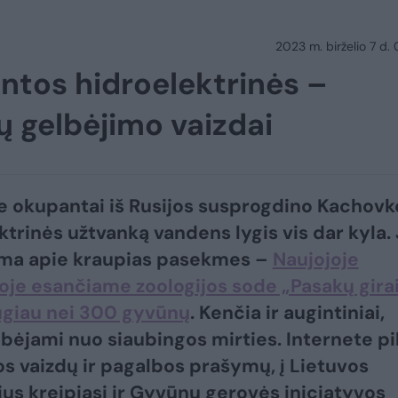
2023 m. birželio 7 d.
ntos hidroelektrinės –
ų gelbėjimo vaizdai
e okupantai iš Rusijos susprogdino Kachovk
ktrinės užtvanką vandens lygis vis dar kyla.
ma apie kraupias pasekmes –
Naujojoje
je esančiame zoologijos sode „Pasakų gira
ugiau nei 300 gyvūnų
. Kenčia ir augintiniai,
lbėjami nuo siaubingos mirties. Internete pi
os vaizdų ir pagalbos prašymų, į Lietuvos
us kreipiasi ir Gyvūnų gerovės iniciatyvos