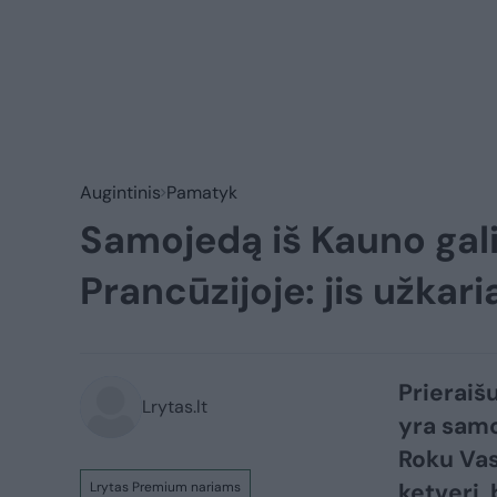
Augintinis
Pamatyk
Samojedą iš Kauno galim
Prancūzijoje: jis užkari
Prieraišu
Lrytas.lt
yra samo
Roku Vas
ketveri, 
Lrytas Premium nariams