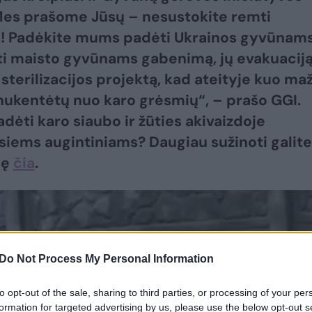
Mes prašome Jūsų – nesustokite remti
s! Padėkite mums padėti Ukrainos gyvūnam
i maisto gyvūnams gabenimą, jų evakuacij
 sterilizacijos projektą, kad ateityje kuo ma
ukentėtų nuo karo grėsmių“, – prašo GGI.
adėti karo siaubo ir žūties akivaizdoje
siems augintiniams? Daugiau sužinoti galite
dę
čia
.
Do Not Process My Personal Information
to opt-out of the sale, sharing to third parties, or processing of your per
formation for targeted advertising by us, please use the below opt-out s