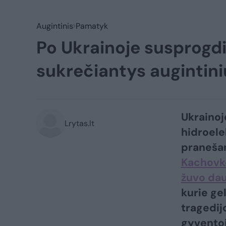
Augintinis
Pamatyk
Po Ukrainoje susprogdi
sukrečiantys augintini
Ukrainoj
Lrytas.lt
hidroele
praneša
Kachovko
žuvo da
kurie ge
tragedij
gyventoj