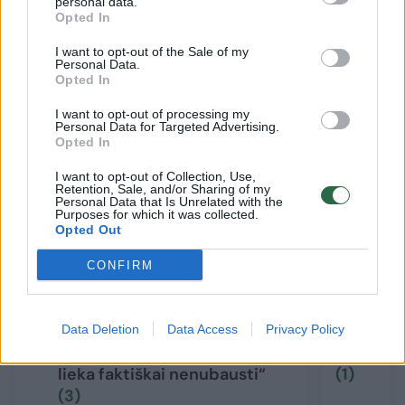
Mikhnevich).
personal data.
Opted In
I want to opt-out of the Sale of my
Personal Data.
Susiję straipsniai
Opted In
I want to opt-out of processing my
Personal Data for Targeted Advertising.
Opted In
I want to opt-out of Collection, Use,
Retention, Sale, and/or Sharing of my
Personal Data that Is Unrelated with the
Purposes for which it was collected.
Opted Out
CONFIRM
Po itin žiaurių nusikaltimų
Nidos be
prieš gyvūnus – reikalavimas
karalienė
Data Deletion
Data Access
Privacy Policy
įkalinti pažeidėjus: „Žmonės
nekaltos
lieka faktiškai nenubausti“
(1)
(3)