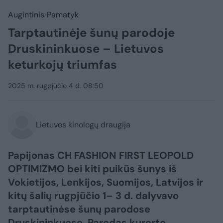
Augintinis
Pamatyk
Tarptautinėje šunų parodoje
Druskininkuose – Lietuvos
keturkojų triumfas
2025 m. rugpjūčio 4 d. 08:50
Lietuvos kinologų draugija
Papijonas CH FASHION FIRST LEOPOLD
OPTIMIZMO bei kiti puikūs šunys iš
Vokietijos, Lenkijos, Suomijos, Latvijos ir
kitų šalių rugpjūčio 1– 3 d. dalyvavo
tarptautinėse šunų parodose
Druskininkuose. Parodas kurorto