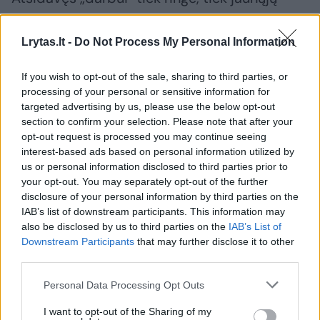
vedlių konkursuose, kur dalyvauja su mano
dukra. Namie Leo be galo meilus, bet tuo
Lrytas.lt -
Do Not Process My Personal Information
pačiu ir pats rimčiausias tvarkos palaikytojas
If you wish to opt-out of the sale, sharing to third parties, or
tarp kitų šuniukų“, – savo 8 metų augintiniu,
processing of your personal or sensitive information for
Druskininkų parodų favoritu, džiaugėsi
targeted advertising by us, please use the below opt-out
section to confirm your selection. Please note that after your
vilnietė Diana Kairienė.
opt-out request is processed you may continue seeing
interest-based ads based on personal information utilized by
us or personal information disclosed to third parties prior to
Pirmąją parodos dieną gražiausiojo titulą
your opt-out. You may separately opt-out of the further
laimėjo Loretos Tamaševičienės čiau čiau CH
disclosure of your personal information by third parties on the
IAB’s list of downstream participants. This information may
KIMBERLEY LIETUVOS LIŪTAS. Antrą dieną –
also be disclosed by us to third parties on the
IAB’s List of
Gintarės Tamašauskaitės Aliaskos malamutas
Downstream Participants
that may further disclose it to other
CH CONTRACT WITH THE DEVIL SIELOS
third parties.
MISTERIJA, o trečią – biglis CH WINNER IZ
Personal Data Processing Opt Outs
DOMA ELEONORY (savininkė Ekaterina
I want to opt-out of the Sharing of my