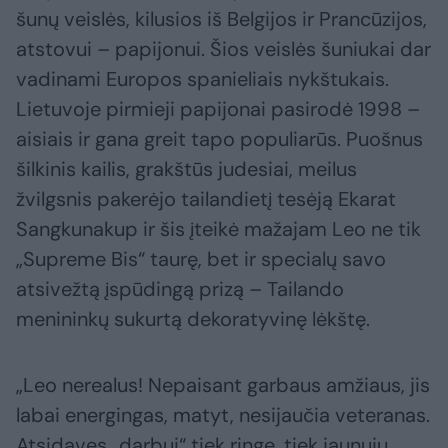
šunų veislės, kilusios iš Belgijos ir Prancūzijos,
atstovui – papijonui. Šios veislės šuniukai dar
vadinami Europos spanieliais nykštukais.
Lietuvoje pirmieji papijonai pasirodė 1998 –
aisiais ir gana greit tapo populiarūs. Puošnus
šilkinis kailis, grakštūs judesiai, meilus
žvilgsnis pakerėjo tailandietį tesėją Ekarat
Sangkunakup ir šis įteikė mažajam Leo ne tik
„Supreme Bis“ taurę, bet ir specialų savo
atsivežtą įspūdingą prizą – Tailando
menininkų sukurtą dekoratyvinę lėkštę.
„Leo nerealus! Nepaisant garbaus amžiaus, jis
labai energingas, matyt, nesijaučia veteranas.
Atsidavęs „darbui“ tiek ringe, tiek jaunųjų