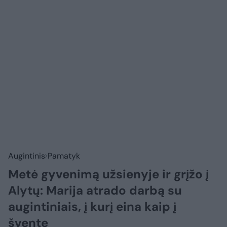
Augintinis
Pamatyk
Metė gyvenimą užsienyje ir grįžo į
Alytų: Marija atrado darbą su
augintiniais, į kurį eina kaip į
šventę