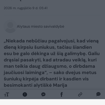
2026 m. rugpjūčio 9 d. 05:41
Alytaus miesto savivaldybė
„Niekada nebūčiau pagalvojusi, kad vieną
dieną kirpsiu šuniukus, tačiau šiandien
esu be galo dėkinga už šią galimybę. Galiu
drąsiai pasakyti, kad atradau veiklą, kuri
man teikia daug džiaugsmo, o dirbdama
jaučiuosi laiminga“, – sako dvejus metus
šuniukų kirpėja dirbanti ir kasdien vis
besimokanti alytiškė Marija
Mitalauskienė.