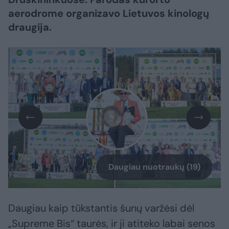
aerodrome organizavo Lietuvos kinologų
draugija.
Daugiau nuotraukų (19)
Daugiau kaip tūkstantis šunų varžėsi dėl
„Supreme Bis“ taurės, ir ji atiteko labai senos