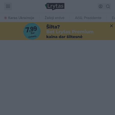
Karas Ukrainoje
Žalioji erdvė
Ačiū, Prezidente
E