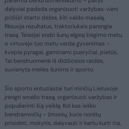
paremta bendruomeniškumu – patys
dalyviai padeda organizuoti varžybas: vieni
prižiūri starto dėžes, kiti valdo masalą,
fiksuoja rezultatus, traktoriukais parengia
trasą. Teisėjai stebi šunų elgesį bėgimo metu,
o virtuvėje tuo metu verda gyvenimas –
kvepia pyragai, gaminami pusryčiai, pietūs.
Tai bendruomenė iš didžiosios raidės,
suvienyta meilės šunims ir sporto.
Šio sporto entuziastai turi minčių Lietuvoje
įrengti smėlio trasą, organizuoti varžybas ir
populiarinti šią veiklą. Kol kas ieško
bendraminčių – žmonių, kurie norėtų
prisidėti, mokytis, dalyvauti ir kartu kurti čia,