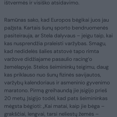
ištvermės ir visiško atsidavimo.
Ramūnas sako, kad Europos bėgikai juos jau
pažįsta. Kartais šunų sporto bendruomenės
pasiteirauja, ar Stela dalyvaus – jeigu taip, kai
kas nusprendžia praleisti varžybas. Smagu,
kad nedidelės šalies atstovė tapo rimta
varžove didžiajame pasaulio racing‘o
žemėlapyje. Stelos šeimininkų teigimu, daug
kas priklauso nuo šunų fizinės savijautos,
varžybų kalendoriaus ir asmeninio gyvenimo
maratono. Pirmą greihaundą jie įsigijo prieš
20 metų. Įsigijo todėl, kad pats šeimininkas
mėgsta bėgioti: „Kai matai, kaip jie bėga –
grakščiai, lengvai, tarsi neliestų žemės –