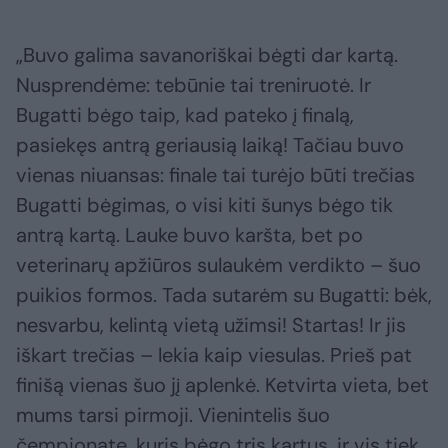
„Buvo galima savanoriškai bėgti dar kartą.
Nusprendėme: tebūnie tai treniruotė. Ir
Bugatti bėgo taip, kad pateko į finalą,
pasiekęs antrą geriausią laiką! Tačiau buvo
vienas niuansas: finale tai turėjo būti trečias
Bugatti bėgimas, o visi kiti šunys bėgo tik
antrą kartą. Lauke buvo karšta, bet po
veterinarų apžiūros sulaukėm verdikto – šuo
puikios formos. Tada sutarėm su Bugatti: bėk,
nesvarbu, kelintą vietą užimsi! Startas! Ir jis
iškart trečias – lekia kaip viesulas. Prieš pat
finišą vienas šuo jį aplenkė. Ketvirta vieta, bet
mums tarsi pirmoji. Vienintelis šuo
čempionate, kuris bėgo tris kartus, ir vis tiek