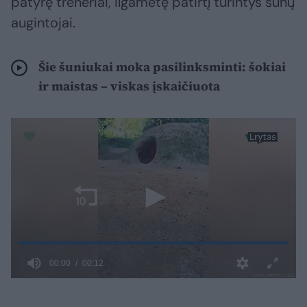
patyrę treneriai, ilgametę patirtį turintys šunų
augintojai.
Šie šuniukai moka pasilinksminti: šokiai
ir maistas – viskas įskaičiuota