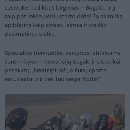
susivokė, kad kitas bėgimas – Bugatti, ir jį
taip pat reikia įkelti į starto dėžę! Tą akimirką
apibūdina kaip streso, laimės ir visiško
pasimetimo kratinį.
Specialios treniruotės, varžybos, atitinkama
šuns mityba – investicijų begalė ir skeptikai
pasakytų: „Neatsipirks!“, o šunų sporto
entuziastai vis tiek tuo serga. Kodėl?