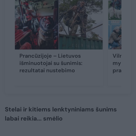
Prancūzijoje – Lietuvos
Vilniuje
išminuotojai su šunimis:
mylėtojų
rezultatai nustebimo
pramogav
Stelai ir kitiems lenktyniniams šunims
labai reikia... smėlio