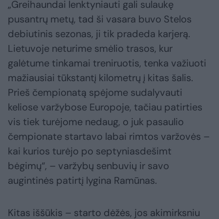
„Greihaundai lenktyniauti gali sulaukę
pusantrų metų, tad ši vasara buvo Stelos
debiutinis sezonas, ji tik pradeda karjerą.
Lietuvoje neturime smėlio trasos, kur
galėtume tinkamai treniruotis, tenka važiuoti
mažiausiai tūkstantį kilometrų į kitas šalis.
Prieš čempionatą spėjome sudalyvauti
keliose varžybose Europoje, tačiau patirties
vis tiek turėjome nedaug, o juk pasaulio
čempionate startavo labai rimtos varžovės –
kai kurios turėjo po septyniasdešimt
bėgimų“, – varžybų senbuvių ir savo
augintinės patirtį lygina Ramūnas.
Kitas iššūkis – starto dėžės, jos akimirksniu