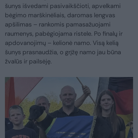
šunys išvedami pasivaikščioti, apvelkami
bėgimo marškinėliais, daromas lengvas
apšilimas – rankomis pamasažuojami
raumenys, pabėgiojama ristele. Po finalų ir
apdovanojimų – kelionė namo. Visą kelią
šunys prasnaudžia, o grįžę namo jau būna
žvalūs ir pailsėję.