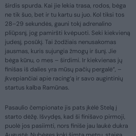
širdis spurda. Kai jie lekia trasa, rodos, bėga
ne tik šuo, bet ir tu kartu su juo. Kol tiksi tos
28–29 sekundės, gauni tokį adrenalino
pliūpsnį, jog pamiršti kvėpuoti. Seki kiekvieną
judesį, posūkį. Tai žodžiais nenusakomas
jausmas, kuris sujungia žmogų ir šunį. Jie
bėga kūnu, o mes – širdimi. Ir kiekvienas jų
finišas iš dalies yra mūsų pačių pergalė“, –
įkvepiančiai apie racing‘ą ir savo augintinių
startus kalba Ramūnas.
Pasaulio čempionate jis pats įkėlė Stelą į
starto dėžę. Išvydęs, kad ši finišavo pirmoji,
puolė jos pasiimti, nors finiše jau laukė dukra
Augustė. Nubėgęs kokį šimtą metrų, staiga