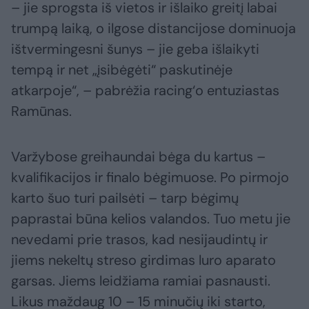
– jie sprogsta iš vietos ir išlaiko greitį labai
trumpą laiką, o ilgose distancijose dominuoja
ištvermingesni šunys – jie geba išlaikyti
tempą ir net „įsibėgėti“ paskutinėje
atkarpoje“, – pabrėžia racing‘o entuziastas
Ramūnas.
Varžybose greihaundai bėga du kartus –
kvalifikacijos ir finalo bėgimuose. Po pirmojo
karto šuo turi pailsėti – tarp bėgimų
paprastai būna kelios valandos. Tuo metu jie
nevedami prie trasos, kad nesijaudintų ir
jiems nekeltų streso girdimas luro aparato
garsas. Jiems leidžiama ramiai pasnausti.
Likus maždaug 10 – 15 minučių iki starto,