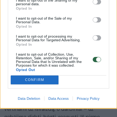
I want to opt-out of the Sharing of my
personal data.
bėgti kelis kilometrus, kad „užsiaugintų“
Opted In
ištvermę. Buvo sunku patikėti, kad jiems
I want to opt-out of the Sale of my
daug bėgti išvis nereikia! Taip pat daug kas
Personal Data.
Opted In
mano, jog greihaundas yra super aktyvus šuo
ir labai nustemba sužinojęs, kad viskas yra
I want to opt-out of processing my
Personal Data for Targeted Advertising.
atvirkščiai. Namuose greihaundai be galo
Opted In
meilūs, švelnūs ir ramūs – tikri miegamojo
I want to opt-out of Collection, Use,
Retention, Sale, and/or Sharing of my
lovos okupantai“.
Personal Data that Is Unrelated with the
Purposes for which it was collected.
Opted Out
Vadinamosios darbinės linijos labai svarbu.
CONFIRM
Kaip ir žmonių sporte: vieniems įgimta
natūralus greitis ir raumenų struktūra, kitiems
Data Deletion
Data Access
Privacy Policy
– didelė ištvermė. Parodų greihaundai labiau
vertinami už išvaizdą, o darbiniai – už
gebėjimą dirbti, bėgti, reaguoti. Iš pirmo