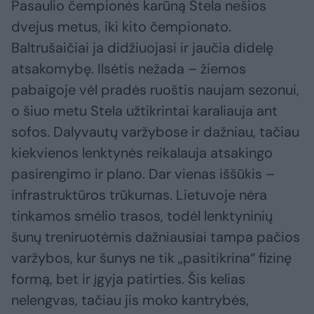
Pasaulio čempionės karūną Stela nešios
dvejus metus, iki kito čempionato.
Baltrušaičiai ja didžiuojasi ir jaučia didelę
atsakomybę. Ilsėtis nežada – žiemos
pabaigoje vėl pradės ruoštis naujam sezonui,
o šiuo metu Stela užtikrintai karaliauja ant
sofos. Dalyvautų varžybose ir dažniau, tačiau
kiekvienos lenktynės reikalauja atsakingo
pasirengimo ir plano. Dar vienas iššūkis –
infrastruktūros trūkumas. Lietuvoje nėra
tinkamos smėlio trasos, todėl lenktyninių
šunų treniruotėmis dažniausiai tampa pačios
varžybos, kur šunys ne tik „pasitikrina“ fizinę
formą, bet ir įgyja patirties. Šis kelias
nelengvas, tačiau jis moko kantrybės,