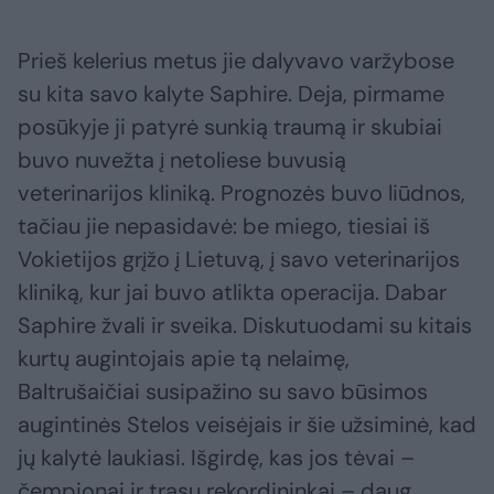
Prieš kelerius metus jie dalyvavo varžybose
su kita savo kalyte Saphire. Deja, pirmame
posūkyje ji patyrė sunkią traumą ir skubiai
buvo nuvežta į netoliese buvusią
veterinarijos kliniką. Prognozės buvo liūdnos,
tačiau jie nepasidavė: be miego, tiesiai iš
Vokietijos grįžo į Lietuvą, į savo veterinarijos
kliniką, kur jai buvo atlikta operacija. Dabar
Saphire žvali ir sveika. Diskutuodami su kitais
kurtų augintojais apie tą nelaimę,
Baltrušaičiai susipažino su savo būsimos
augintinės Stelos veisėjais ir šie užsiminė, kad
jų kalytė laukiasi. Išgirdę, kas jos tėvai –
čempionai ir trasų rekordininkai – daug