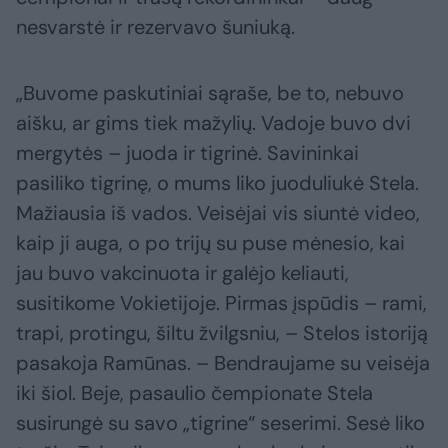
nesvarstė ir rezervavo šuniuką.
„Buvome paskutiniai sąraše, be to, nebuvo
aišku, ar gims tiek mažylių. Vadoje buvo dvi
mergytės – juoda ir tigrinė. Savininkai
pasiliko tigrinę, o mums liko juoduliukė Stela.
Mažiausia iš vados. Veisėjai vis siuntė video,
kaip ji auga, o po trijų su puse mėnesio, kai
jau buvo vakcinuota ir galėjo keliauti,
susitikome Vokietijoje. Pirmas įspūdis – rami,
trapi, protingu, šiltu žvilgsniu, – Stelos istoriją
pasakoja Ramūnas. – Bendraujame su veisėja
iki šiol. Beje, pasaulio čempionate Stela
susirungė su savo „tigrine“ seserimi. Sesė liko