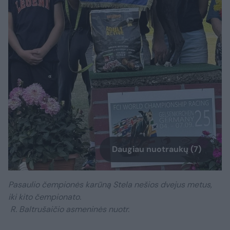
Daugiau nuotraukų (7)
Pasaulio čempionės karūną Stela nešios dvejus metus,
iki kito čempionato.
R. Baltrušaičio asmeninės nuotr.