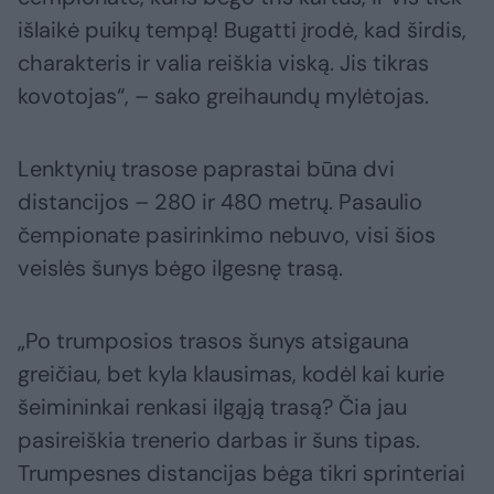
išlaikė puikų tempą! Bugatti įrodė, kad širdis,
charakteris ir valia reiškia viską. Jis tikras
kovotojas“, – sako greihaundų mylėtojas.
Lenktynių trasose paprastai būna dvi
distancijos – 280 ir 480 metrų. Pasaulio
čempionate pasirinkimo nebuvo, visi šios
veislės šunys bėgo ilgesnę trasą.
„Po trumposios trasos šunys atsigauna
greičiau, bet kyla klausimas, kodėl kai kurie
šeimininkai renkasi ilgąją trasą? Čia jau
pasireiškia trenerio darbas ir šuns tipas.
Trumpesnes distancijas bėga tikri sprinteriai