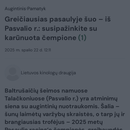
Augintinis
Pamatyk
Greičiausias pasaulyje šuo – iš
Pasvalio r.: susipažinkite su
karūnuota čempione
(1)
2025 m. spalio 22 d. 12:11
Lietuvos kinologų draugija
Baltrušaičių šeimos namuose
Talačkoniuose (Pasvalio r.) yra atminimų
siena su augintinių nuotraukomis. Šalia –
šunų laimėtų varžybų skraistės, o tarp jų ir
brangiausias trofėjus – 2025 metų
Pasaulio racing‘o čempionės, greihaundės