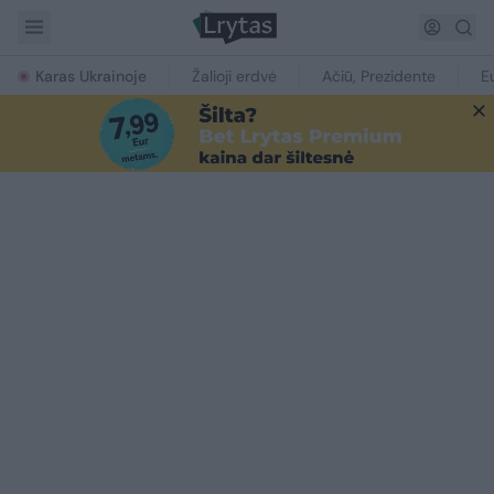
Karas Ukrainoje
Žalioji erdvė
Ačiū, Prezidente
E