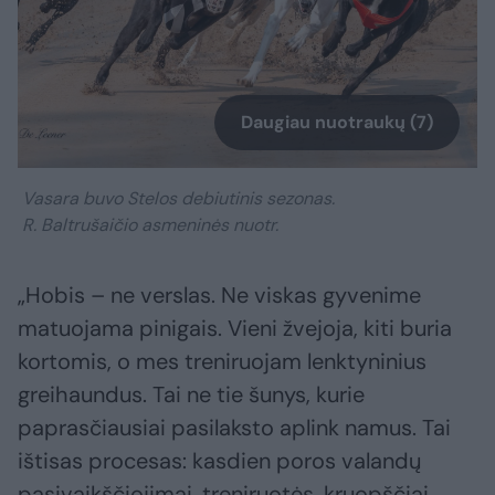
Daugiau nuotraukų (7)
Vasara buvo Stelos debiutinis sezonas.
R. Baltrušaičio asmeninės nuotr.
„Hobis – ne verslas. Ne viskas gyvenime
matuojama pinigais. Vieni žvejoja, kiti buria
kortomis, o mes treniruojam lenktyninius
greihaundus. Tai ne tie šunys, kurie
paprasčiausiai pasilaksto aplink namus. Tai
ištisas procesas: kasdien poros valandų
pasivaikščiojimai, treniruotės, kruopščiai