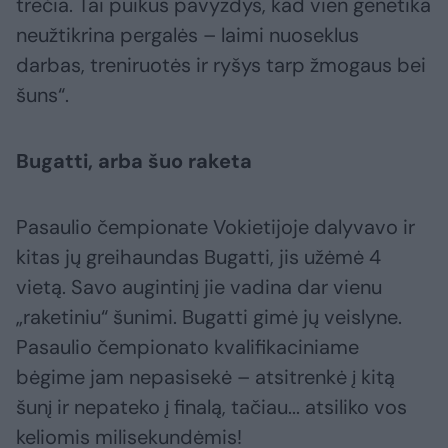
trečia. Tai puikus pavyzdys, kad vien genetika
neužtikrina pergalės – laimi nuoseklus
darbas, treniruotės ir ryšys tarp žmogaus bei
šuns“.
Bugatti, arba šuo raketa
Pasaulio čempionate Vokietijoje dalyvavo ir
kitas jų greihaundas Bugatti, jis užėmė 4
vietą. Savo augintinį jie vadina dar vienu
„raketiniu“ šunimi. Bugatti gimė jų veislyne.
Pasaulio čempionato kvalifikaciniame
bėgime jam nepasisekė – atsitrenkė į kitą
šunį ir nepateko į finalą, tačiau... atsiliko vos
keliomis milisekundėmis!