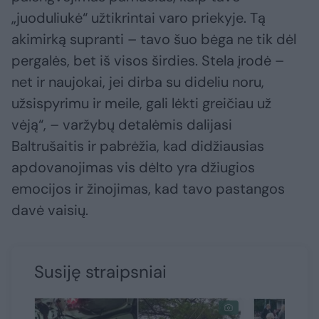
„juoduliukė“ užtikrintai varo priekyje. Tą
akimirką supranti – tavo šuo bėga ne tik dėl
pergalės, bet iš visos širdies. Stela įrodė –
net ir naujokai, jei dirba su dideliu noru,
užsispyrimu ir meile, gali lėkti greičiau už
vėją“, – varžybų detalėmis dalijasi
Baltrušaitis ir pabrėžia, kad didžiausias
apdovanojimas vis dėlto yra džiugios
emocijos ir žinojimas, kad tavo pastangos
davė vaisių.
Susiję straipsniai