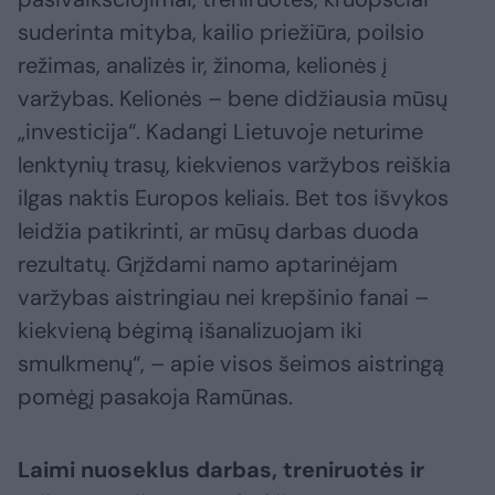
suderinta mityba, kailio priežiūra, poilsio
režimas, analizės ir, žinoma, kelionės į
varžybas. Kelionės – bene didžiausia mūsų
„investicija“. Kadangi Lietuvoje neturime
lenktynių trasų, kiekvienos varžybos reiškia
ilgas naktis Europos keliais. Bet tos išvykos
leidžia patikrinti, ar mūsų darbas duoda
rezultatų. Grįždami namo aptarinėjam
varžybas aistringiau nei krepšinio fanai –
kiekvieną bėgimą išanalizuojam iki
smulkmenų“, – apie visos šeimos aistringą
pomėgį pasakoja Ramūnas.
Laimi nuoseklus darbas, treniruotės ir