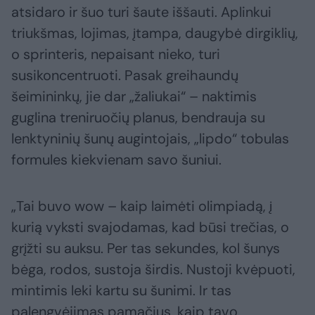
atsidaro ir šuo turi šaute iššauti. Aplinkui
triukšmas, lojimas, įtampa, daugybė dirgiklių,
o sprinteris, nepaisant nieko, turi
susikoncentruoti. Pasak greihaundų
šeimininkų, jie dar „žaliukai“ – naktimis
guglina treniruočių planus, bendrauja su
lenktyninių šunų augintojais, „lipdo“ tobulas
formules kiekvienam savo šuniui.
„Tai buvo wow – kaip laimėti olimpiadą, į
kurią vyksti svajodamas, kad būsi trečias, o
grįžti su auksu. Per tas sekundes, kol šunys
bėga, rodos, sustoja širdis. Nustoji kvėpuoti,
mintimis leki kartu su šunimi. Ir tas
palengvėjimas pamačius, kaip tavo