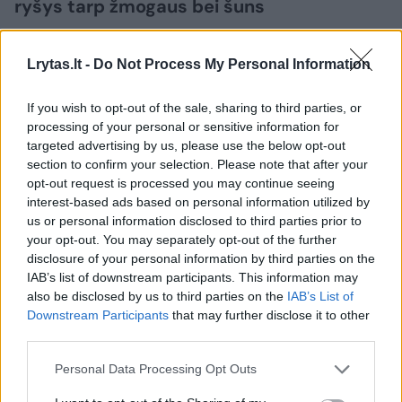
ryšys tarp žmogaus bei šuns
Porą kartų per savaitę – trumpi intensyvūs
Lrytas.lt -
Do Not Process My Personal Information
bėgimai. Ir viskas, bėgiko negalima nualinti.
If you wish to opt-out of the sale, sharing to third parties, or
Jis – sprinteris, o ne tolimų distancijų
processing of your personal or sensitive information for
maratonininkas. Ar svarbios šuns „darbinės
targeted advertising by us, please use the below opt-out
section to confirm your selection. Please note that after your
linijos“ ir ar tai labai svarbu sprinteriams
opt-out request is processed you may continue seeing
greihaundams?
interest-based ads based on personal information utilized by
us or personal information disclosed to third parties prior to
your opt-out. You may separately opt-out of the further
Baltrušaitis sutinka, kad greihaundai nėra
disclosure of your personal information by third parties on the
IAB’s list of downstream participants. This information may
maratonininkai. Jie – sprinteriai, iš vietos
also be disclosed by us to third parties on the
IAB’s List of
šauna kaip raketa ir per kelias sekundes
Downstream Participants
that may further disclose it to other
third parties.
pasiekia stulbinamą greitį. Todėl ir jų
treniruotės specifinės: „Seniau galvojome, jei
Personal Data Processing Opt Outs
šuo bėgikas, tai turi treniruotis kaip bėgikas: