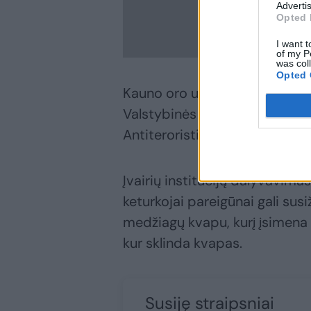
Advertis
Opted 
I want t
of my P
was col
Opted 
Kauno oro uoste vykusiuose 
Valstybinės sienos apsaugos
Antiteroristinių operacijų rin
Įvairių institucijų dalyvavi
keturkojai pareigūnai gali susi
medžiagų kvapu, kurį įsimena 
kur sklinda kvapas.
Susiję straipsniai