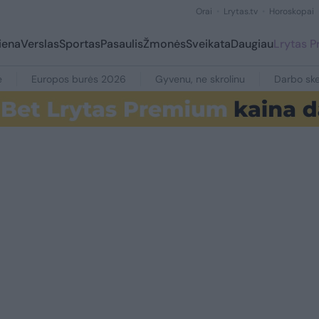
Orai
Lrytas.tv
Horoskopai
iena
Verslas
Sportas
Pasaulis
Žmonės
Sveikata
Daugiau
Lrytas 
e
Europos burės 2026
Gyvenu, ne skrolinu
Darbo ske