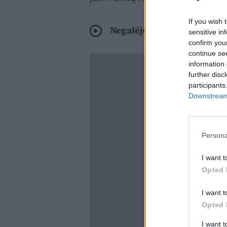
If you wish 
Negalėjo suprasti, kodėl k
sensitive in
confirm you
continue se
information 
further disc
participants
Downstream 
Persona
I want t
Opted 
I want t
Opted 
I want 