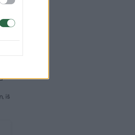
iš
ad
, iš