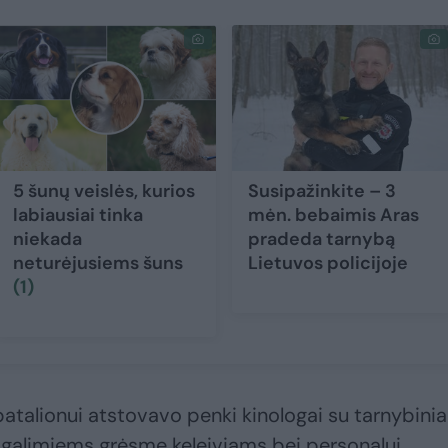
5 šunų veislės, kurios
Susipažinkite – 3
labiausiai tinka
mėn. bebaimis Aras
niekada
pradeda tarnybą
neturėjusiems šuns
Lietuvos policijoje
(1)
 batalionui atstovavo penki kinologai su tarnybinia
ią galimiems grėsmę keleiviams bei personalui