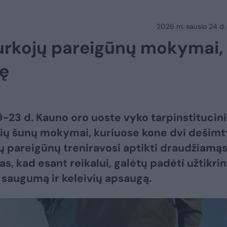
2026 m. sausio 24 d.
urkojų pareigūnų mokymai,
mę
9−23 d. Kauno oro uoste vyko tarpinstitucini
ių šunų mokymai, kuriuose kone dvi dešimt
ų pareigūnų treniravosi aptikti draudžiamąs
s, kad esant reikalui, galėtų padėti užtikrin
 saugumą ir keleivių apsaugą.