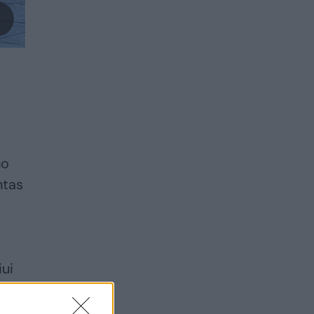
no
ntas
iui
ios