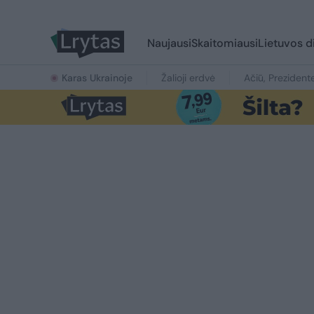
Naujausi
Skaitomiausi
Lietuvos d
Karas Ukrainoje
Žalioji erdvė
Ačiū, Prezident