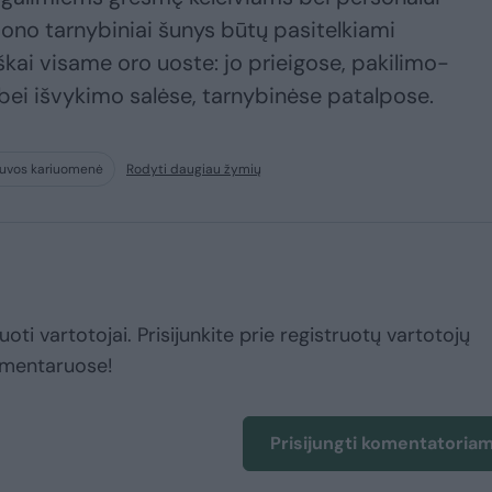
ono tarnybiniai šunys būtų pasitelkiami
ai visame oro uoste: jo prieigose, pakilimo-
bei išvykimo salėse, tarnybinėse patalpose.
tuvos kariuomenė
Rodyti daugiau žymių
uoti vartotojai. Prisijunkite prie registruotų vartotojų
omentaruose!
Prisijungti komentatoria