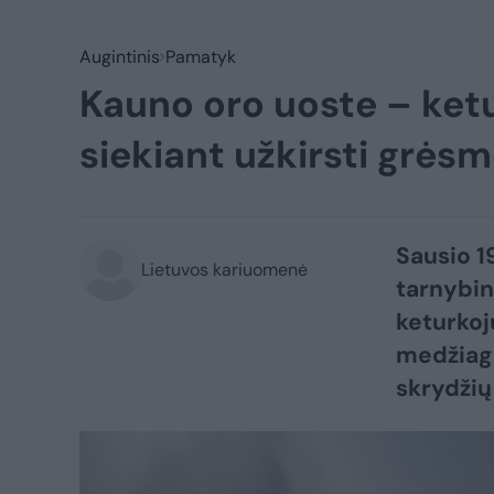
Augintinis
Pamatyk
Kauno oro uoste – ket
siekiant užkirsti grės
Sausio 1
Lietuvos kariuomenė
tarnybin
keturkoj
medžiaga
skrydžių