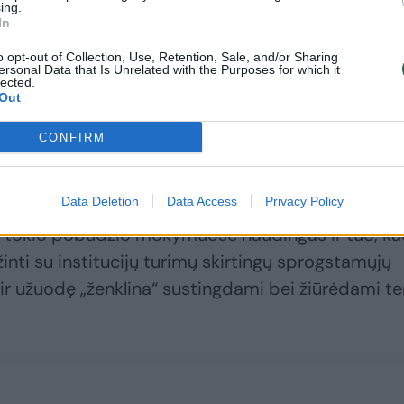
ing.
In
o opt-out of Collection, Use, Retention, Sale, and/or Sharing
ersonal Data that Is Unrelated with the Purposes for which it
lected.
Out
tarnybinių šunų mokymuose dalyvavo pareigūnai 
CONFIRM
, Vadovybės apsaugos, Viešojo saugumo tarnybų,
ktinės „Aras“, Lietuvos kariuomenės.
Data Deletion
Data Access
Privacy Policy
mas tokio pobūdžio mokymuose naudingas ir tuo, k
žinti su institucijų turimų skirtingų sprogstamųjų
ir užuodę „ženklina“ sustingdami bei žiūrėdami ten