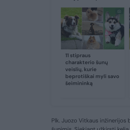
11 stipraus
charakterio šunų
veislių, kurie
beprotiškai myli savo
šeimininką
Plk. Juozo Vitkaus inžinerijos
šunimis. Siekiant užkirsti kel