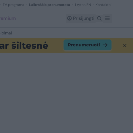
TV programa
Laikraščio prenumerata
Lrytas EN
Kontaktai
Premium
Prisijungti
lbimai