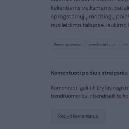
keliantiems veiksmams, batali
sprogstamųjų medžiagų paiešk
nusileidimo takuose, laukimo 
Kauno oro uostas
tarnybiniai šunys
Lie
Komentuoti po šiuo straipsniu
Komentuoti gali tik Lrytas registr
bendruomenės ir bendraukite k
Rodyti komentarus