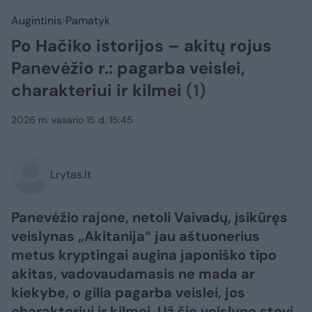
Augintinis
Pamatyk
Po Hačiko istorijos – akitų rojus
Panevėžio r.: pagarba veislei,
charakteriui ir kilmei
(1)
2026 m. vasario 15 d. 15:45
Lrytas.lt
Panevėžio rajone, netoli Vaivadų, įsikūręs
veislynas „Akitanija“ jau aštuonerius
metus kryptingai augina japoniško tipo
akitas, vadovaudamasis ne mada ar
kiekybe, o gilia pagarba veislei, jos
charakteriui ir kilmei. Už šio veislyno stovi