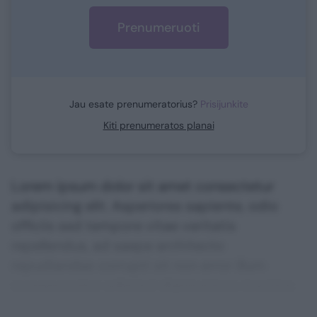
Prenumeruoti
Jau esate prenumeratorius?
Prisijunkite
Kiti prenumeratos planai
Lorem ipsum dolor sit amet consectetur
adipisicing elit. Asperiores sapiente, odio
officiis sed tempore vitae veritatis
repellendus, ad saepe architecto
repudiandae corrupti sit non error illum
consequuntur adipisci dignissimos maxime.