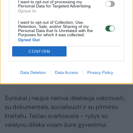
I want to opt-out of processing my
Personal Data for Targeted Advertising.
Opted In
Daugiau nuotraukų (6)
I want to opt-out of Collection, Use,
Retention, Sale, and/or Sharing of my
Personal Data that Is Unrelated with the
Purposes for which it was collected.
Panevėžio rajone, netoli Vaivadų, įsikūręs veislynas
Opted Out
„Akitanija“ jau aštuonerius metus kryptingai augina
CONFIRM
japoniško tipo akitas.
Ž. Večiorkutės/jp.lt ir asmeninio albumo nuotr.
Data Deletion
Data Access
Privacy Policy
Ryšys visam gyvenimui
Šuniukai į naujus namus iškeliauja vakcinuoti,
su dokumentais, socializuoti ir su pirminiu
kraiteliu. Tačiau svarbiausia – ryšys su
veislynu išlieka visam šuns gyvenimui.