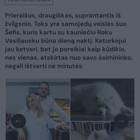
Lrytas Premium nariams
Prieraišus, draugiškas, suprantantis iš
žvilgsnio. Toks yra samojedų veislės šuo
Šefis, kuris kartu su kauniečiu Roku
Vasiliausku būna dieną naktį. Keturkojui
jau ketveri, bet jo poreikiai kaip kūdikio,
nes vienas, atskirtas nuo savo šeimininko,
negali ištverti nė minutės.