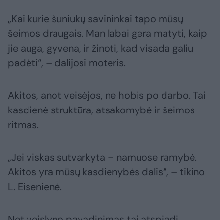
„Kai kurie šuniukų savininkai tapo mūsų
šeimos draugais. Man labai gera matyti, kaip
jie auga, gyvena, ir žinoti, kad visada galiu
padėti“, – dalijosi moteris.
Akitos, anot veisėjos, ne hobis po darbo. Tai
kasdienė struktūra, atsakomybė ir šeimos
ritmas.
„Jei viskas sutvarkyta – namuose ramybė.
Akitos yra mūsų kasdienybės dalis“, – tikino
L. Eisenienė.
Net veislyno pavadinimas tai atspindi.