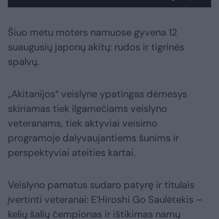
Šiuo metu moters namuose gyvena 12
suaugusių japonų akitų: rudos ir tigrinės
spalvų.
„Akitanijos“ veislyne ypatingas dėmesys
skiriamas tiek ilgamečiams veislyno
veteranams, tiek aktyviai veisimo
programoje dalyvaujantiems šunims ir
perspektyviai ateities kartai.
Veislyno pamatus sudaro patyrę ir titulais
įvertinti veteranai: E’Hiroshi Go Saulėtekis –
kelių šalių čempionas ir ištikimas namų