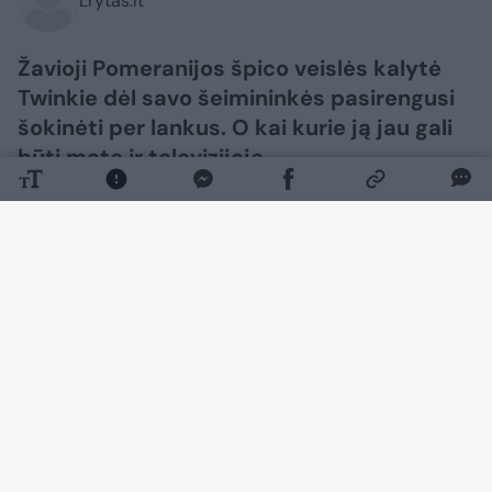
Lrytas.lt
Žavioji Pomeranijos špico veislės kalytė
Twinkie dėl savo šeimininkės pasirengusi
šokinėti per lankus. O kai kurie ją jau gali
būti matę ir televizijoje.
Daugiau nuotraukų (6)