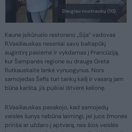
Daugiau nuotraukų (10)
Kaune įsikūrusio restorano „Sija“ vadovas
R.Vasiliauskas neseniai savo baltapūkį
augintinį pasiėmė ir vykdamas į Prancūziją,
kur Šampanės regione su drauge Greta
Rutkauskaite lankė vynuogynus. Nors
samojedas Šefis turi tankų kailį ir vasarą jam
būna karšta, jis puikiai ištvėrė kelionę.
R.Vasiliauskas pasakojo, kad samojedų
veislės šunys nebūna laimingi, jei juos žmonės
pririša ar uždaro į aptvarą, nes šios veislės