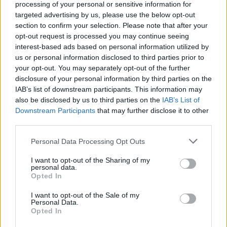
auginti tokio lygio akitas, užtikrinti jų
processing of your personal or sensitive information for
targeted advertising by us, please use the below opt-out
priežiūrą, mitybą ir dalyvauti parodose
section to confirm your selection. Please note that after your
Europoje bei Japonijoje.“
opt-out request is processed you may continue seeing
interest-based ads based on personal information utilized by
us or personal information disclosed to third parties prior to
Veislyne laikomasi griežtų principų:
your opt-out. You may separately opt-out of the further
disclosure of your personal information by third parties on the
aukščiausios klasės genetika, privalomi
IAB’s list of downstream participants. This information may
sveikatos tyrimai, ribotas vadų skaičius ir itin
also be disclosed by us to third parties on the
IAB’s List of
atsakingas šeimų parinkimas.
Downstream Participants
that may further disclose it to other
third parties.
Personal Data Processing Opt Outs
I want to opt-out of the Sharing of my
personal data.
Opted In
I want to opt-out of the Sale of my
Personal Data.
Opted In