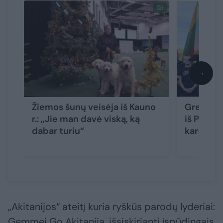
→
Žiemos šunų veisėja iš Kauno
Greičiau
r.: „Jie man davė viską, ką
iš Pasval
dabar turiu“
karūnuo
„Akitanijos“ ateitį kuria ryškūs parodų lyderiai:
Gemmei Go Akitanija, išsiskirianti įspūdingais