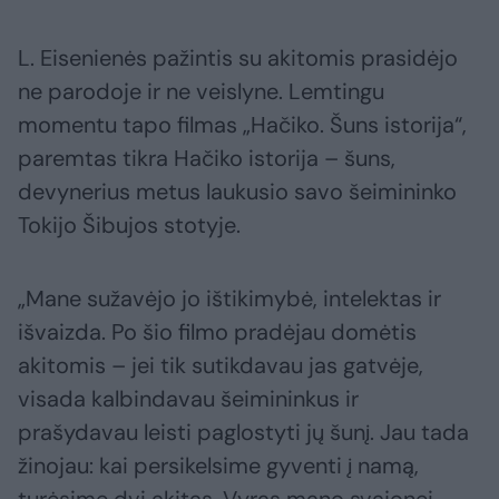
L. Eisenienės pažintis su akitomis prasidėjo
ne parodoje ir ne veislyne. Lemtingu
momentu tapo filmas „Hačiko. Šuns istorija“,
paremtas tikra Hačiko istorija – šuns,
devynerius metus laukusio savo šeimininko
Tokijo Šibujos stotyje.
„Mane sužavėjo jo ištikimybė, intelektas ir
išvaizda. Po šio filmo pradėjau domėtis
akitomis – jei tik sutikdavau jas gatvėje,
visada kalbindavau šeimininkus ir
prašydavau leisti paglostyti jų šunį. Jau tada
žinojau: kai persikelsime gyventi į namą,