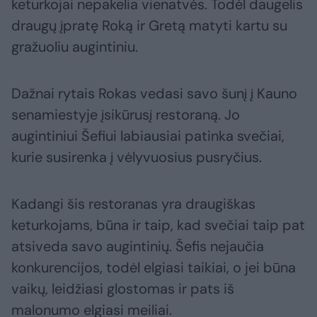
keturkojai nepakelia vienatvės. Todėl daugelis
draugų įpratę Roką ir Gretą matyti kartu su
gražuoliu augintiniu.
Dažnai rytais Rokas vedasi savo šunį į Kauno
senamiestyje įsikūrusį restoraną. Jo
augintiniui Šefiui labiausiai patinka svečiai,
kurie susirenka į vėlyvuosius pusryčius.
Kadangi šis restoranas yra draugiškas
keturkojams, būna ir taip, kad svečiai taip pat
atsiveda savo augintinių. Šefis nejaučia
konkurencijos, todėl elgiasi taikiai, o jei būna
vaikų, leidžiasi glostomas ir pats iš
malonumo elgiasi meiliai.