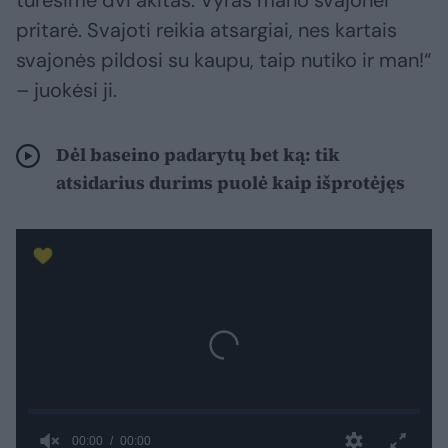
turėsime dvi akitas. Vyras mano svajonei
pritarė. Svajoti reikia atsargiai, nes kartais
svajonės pildosi su kaupu, taip nutiko ir man!“
– juokėsi ji.
Dėl baseino padarytų bet ką: tik
atsidarius durims puolė kaip išprotėjęs