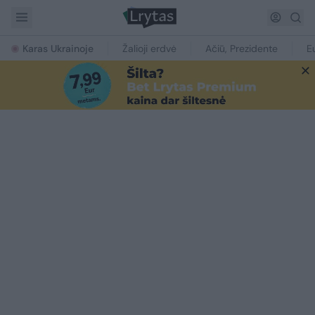
Karas Ukrainoje
Žalioji erdvė
Ačiū, Prezidente
E