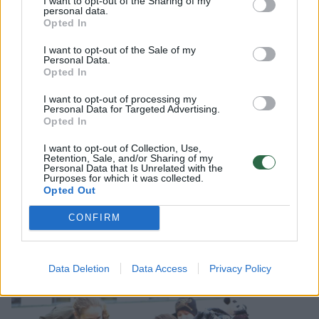
I want to opt-out of the Sharing of my
personal data.
Instruktorė sakė, jog visi šunys dresuojami
Opted In
nuo paprastų bazinių komandų. Tik įsisavinus
I want to opt-out of the Sale of my
Personal Data.
ir išmokus pagrindus galima pereiti į kitą
Opted In
parengimo lygį.
I want to opt-out of processing my
Personal Data for Targeted Advertising.
Opted In
„Dresūra visuomet turi prasidėti nuo bazės.
I want to opt-out of Collection, Use,
Ta bazė visame pasaulyje vadinama
Retention, Sale, and/or Sharing of my
Personal Data that Is Unrelated with the
„Bendruoju paklusnumu“. Į bendrojo
Purposes for which it was collected.
Opted Out
paklusnumo kursą įeina bazinės komandos,
tokios kaip: „greta“, „sėdėt“, „gulėt“, „stovėt“,
CONFIRM
„pas mane“, „vieta“ bei nuolatinis kontakto
kūrimas su vedliu.
Data Deletion
Data Access
Privacy Policy