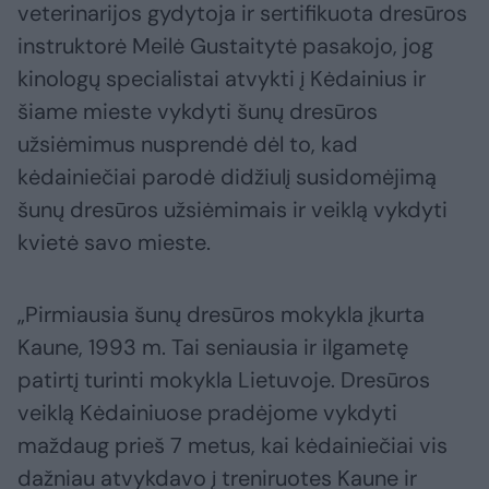
veterinarijos gydytoja ir sertifikuota dresūros
instruktorė Meilė Gustaitytė pasakojo, jog
kinologų specialistai atvykti į Kėdainius ir
šiame mieste vykdyti šunų dresūros
užsiėmimus nusprendė dėl to, kad
kėdainiečiai parodė didžiulį susidomėjimą
šunų dresūros užsiėmimais ir veiklą vykdyti
kvietė savo mieste.
„Pirmiausia šunų dresūros mokykla įkurta
Kaune, 1993 m. Tai seniausia ir ilgametę
patirtį turinti mokykla Lietuvoje. Dresūros
veiklą Kėdainiuose pradėjome vykdyti
maždaug prieš 7 metus, kai kėdainiečiai vis
dažniau atvykdavo į treniruotes Kaune ir