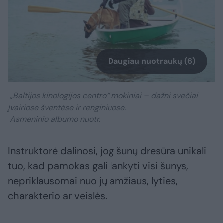
Daugiau nuotraukų (6)
„Baltijos kinologijos centro“ mokiniai – dažni svečiai
įvairiose šventėse ir renginiuose.
Asmeninio albumo nuotr.
Instruktorė dalinosi, jog šunų dresūra unikali
tuo, kad pamokas gali lankyti visi šunys,
nepriklausomai nuo jų amžiaus, lyties,
charakterio ar veislės.