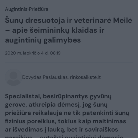
Augintinis
Priežiūra
Šunų dresuotoja ir veterinarė Meilė
– apie šeimininkų klaidas ir
augintinių galimybes
2020 m. lapkričio 4 d. 08:19
Dovydas Paslauskas, rinkosaikste.lt
Specialistai, besirūpinantys gyvūnų
gerove, atkreipia dėmesį, jog šunų
priežiūra reikalauja ne tik patenkinti šunų
fizinius poreikius, tokius kaip maitinimas
ar išvedimas į lauką, bet ir saviraiškos
poreikius – suteikti augintiniui dėmesio,