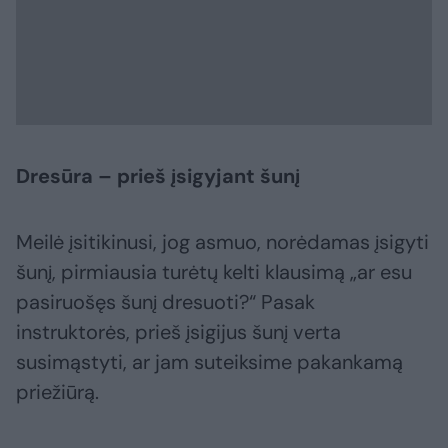
Dresūra – prieš įsigyjant šunį
Meilė įsitikinusi, jog asmuo, norėdamas įsigyti
šunį, pirmiausia turėtų kelti klausimą „ar esu
pasiruošęs šunį dresuoti?“ Pasak
instruktorės, prieš įsigijus šunį verta
susimąstyti, ar jam suteiksime pakankamą
priežiūrą.