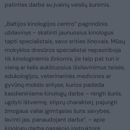
patirties darbe su įvairių veislių šunimis.
„Baltijos kinologijos centro“ pagrindinis
uždavinys – skatinti jaunuosius kinologus
tapti specialistais, savo srities žinovais. Mūsų
mokyklos dresūros specialistai nepasiriboja
tik kinologinėmis žiniomis, jie taip pat turi ir
vieną ar kelis aukštuosius išsilavinimus teisės,
edukologijos, veterinarinės medicinos ar
gyvūnų mokslo srityse, kurios padeda
kasdieniniame kinologų darbe – rengti šunis,
ugdyti ištvermę, stiprų charakterį, pajungti
žmogaus valiai įgimtąsias šuns savybes,
lavinti jas, panaudojant darbe“, – apie
kinologų darbą pasakojo instruktorė.