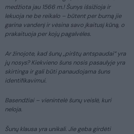
medžiota jau 1566 m.! Šunys išsižioja ir
lekuoja ne be reikalo – būtent per burną jie
garina vandenį ir vėsina savo įkaitusį kūną, o
prakaituoja per kojų pagalvėles.
Ar žinojote, kad šunų „pirštų antspaudai“ yra
jų nosys? Kiekvieno šuns nosis pasaulyje yra
skirtinga ir gali būti panaudojama šuns
identifikavimui.
Basendžiai – vienintelė šunų veislė, kuri
neloja.
Šunų klausa yra unikali. Jie geba girdėti