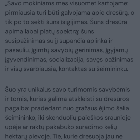
„Savo mokiniams mes visuomet kartojame:
pirmiausia turi būti galvojama apie dresūrą, o
tik po to sekti šuns įsigijimas. Šuns dresūra
apima labai platų spektrą: šuns
susipažinimas su jį supančia aplinka ir
pasauliu, įgimtų savybių gerinimas, įgyjamų
įgyvendinimas, socializacija, savęs pažinimas
ir visų svarbiausia, kontaktas su šeimininku.
Šuo yra unikalus savo turimomis savybėmis
ir tomis, kurias galima atskleisti su dresūros
pagalba: pradedant nuo gražaus ėjimo šalia
šeimininko, iki skenduolių paieškos sraunioje
upėje ar raktų pakabuko suradimo kelių
hektarų pievoje. Tie, kurie dresuoja jau ne