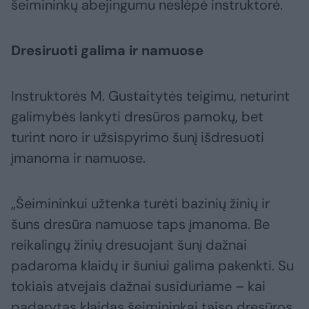
šeimininkų abejingumu neslėpė instruktorė.
Dresiruoti galima ir namuose
Instruktorės M. Gustaitytės teigimu, neturint
galimybės lankyti dresūros pamokų, bet
turint noro ir užsispyrimo šunį išdresuoti
įmanoma ir namuose.
„Šeimininkui užtenka turėti bazinių žinių ir
šuns dresūra namuose taps įmanoma. Be
reikalingų žinių dresuojant šunį dažnai
padaroma klaidų ir šuniui galima pakenkti. Su
tokiais atvejais dažnai susiduriame – kai
padarytas klaidas šeimininkai taiso dresūros