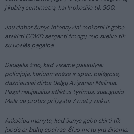
į kubinį centimetrą, kai krokodilo tik 300.
Jau dabar šunys intensyviai mokomi ir geba
atskirti COVID sergantį žmogų nuo sveiko tik
su uoslės pagalba.
Daugelis žino, kad visame pasaulyje:
policijoje, kariuomenėse ir spec. pajėgose,
dažniausiai dirba Belgų Aviganiai Malinua.
Pagal naujausius atliktus tyrimus, suaugusio
Malinua protas prilygsta 7 metų vaikui.
Anksčiau manyta, kad šunys geba skirti tik
juodą ar baltą spalvas. Šiuo metu yra žinoma,