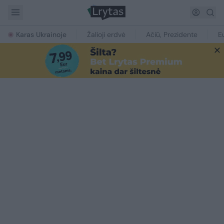
Karas Ukrainoje
Žalioji erdvė
Ačiū, Prezidente
E