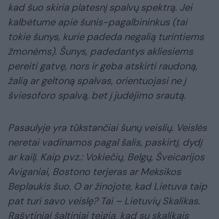
kad šuo skiria platesnį spalvų spektrą. Jei
kalbėtume apie šunis-pagalbininkus (tai
tokie šunys, kurie padeda negalią turintiems
žmonėms). Šunys, padedantys akliesiems
pereiti gatvę, nors ir geba atskirti raudoną,
žalią ar geltoną spalvas, orientuojasi ne į
šviesoforo spalvą, bet į judėjimo srautą.
Pasaulyje yra tūkstančiai šunų veislių. Veislės
neretai vadinamos pagal šalis, paskirtį, dydį
ar kailį. Kaip pvz.: Vokiečių, Belgų, Šveicarijos
Aviganiai, Bostono terjeras ar Meksikos
Beplaukis šuo. O ar žinojote, kad Lietuva taip
pat turi savo veislę? Tai – Lietuvių Skalikas.
Rašytiniai šaltiniai teigia, kad su skalikais