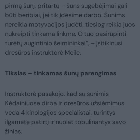
pirmą šunį, pritartų – šuns sugebėjimai gali
būti beribiai, jei tik įdėsime darbo. Šunims
nereikia motyvacijos judėti, tiesiog reikia juos
nukreipti tinkama linkme. O tuo pasirūpinti
turėtų augintinio šeimininkai“, – įsitikinusi
dresūros instruktorė Meilė.
Tikslas – tinkamas šunų parengimas
Instruktorė pasakojo, kad su šunimis
Kėdainiuose dirba ir dresūros užsiėmimus
veda 4 kinologijos specialistai, turintys
ilgametę patirtį ir nuolat tobulinantys savo
žinias.