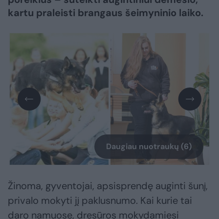
kartu praleisti brangaus šeimyninio laiko.
Daugiau nuotraukų (6)
Žinoma, gyventojai, apsisprendę auginti šunį,
privalo mokyti jį paklusnumo. Kai kurie tai
daro namuose, dresūros mokydamiesi