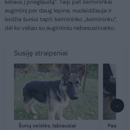
keliaus į prieglaudą“. Taip pat šeimininkai
augintinį per daug lepina, nuolaidžiauja ir
leidžia šuniui tapti šeimininko „šeimininku“,
dėl ko vėliau su augintiniu nebesusitvarko.
Susiję straipsniai
→
Šunų veislės, labiausiai
Paaiškin