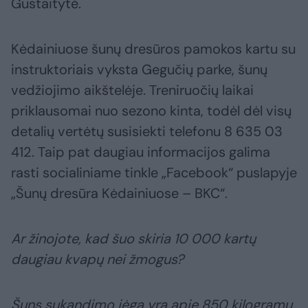
Gustaitytė.
Kėdainiuose šunų dresūros pamokos kartu su
instruktoriais vyksta Gegučių parke, šunų
vedžiojimo aikštelėje. Treniruočių laikai
priklausomai nuo sezono kinta, todėl dėl visų
detalių vertėtų susisiekti telefonu 8 635 03
412. Taip pat daugiau informacijos galima
rasti socialiniame tinkle „Facebook“ puslapyje
„Šunų dresūra Kėdainiuose – BKC“.
Ar žinojote, kad šuo skiria 10 000 kartų
daugiau kvapų nei žmogus?
Šuns sukandimo jėga yra apie 850 kilogramų