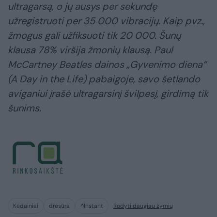
ultragarsą, o jų ausys per sekundę
užregistruoti per 35 000 vibracijų. Kaip pvz.,
žmogus gali užfiksuoti tik 20 000. Šunų
klausa 78% viršija žmonių klausą. Paul
McCartney Beatles dainos „Gyvenimo diena“
(A Day in the Life) pabaigoje, savo šetlando
aviganiui įrašė ultragarsinį švilpesį, girdimą tik
šunims.
Kėdainiai
dresūra
^Instant
Rodyti daugiau žymių