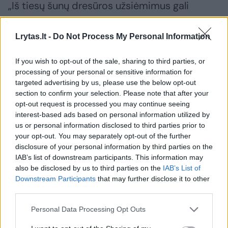
„Iš tiesų šunų dresūros užsiėmimus gali
lankyti bet kokios veislės, bet kokio amžiaus
šunys. Nors rekomenduojamas amžius nuo
Lrytas.lt -
Do Not Process My Personal Information
3,5 mėnesių, tačiau pasenusiu tapęs mitas,
If you wish to opt-out of the sale, sharing to third parties, or
kad vyresnio amžiaus šuns neverta dresuoti,
processing of your personal or sensitive information for
nes jis nieko neišmoks.
targeted advertising by us, please use the below opt-out
section to confirm your selection. Please note that after your
opt-out request is processed you may continue seeing
Išmoksta – dar ir kaip! Tiesiog dresūros
interest-based ads based on personal information utilized by
us or personal information disclosed to third parties prior to
procesas paprastai būna ilgesnis,
your opt-out. You may separately opt-out of the further
sudėtingesnis, bet rezultatas toks pat puikus
disclosure of your personal information by third parties on the
IAB’s list of downstream participants. This information may
– pavyzdžių turime ne vieną“, – pasakojo M.
also be disclosed by us to third parties on the
IAB’s List of
Gustaitytė.
Downstream Participants
that may further disclose it to other
third parties.
Nuo pagrindų iki specialių įgūdžių
Personal Data Processing Opt Outs