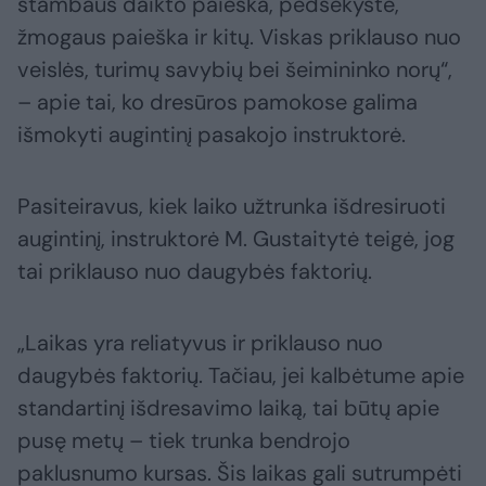
stambaus daikto paieška, pėdsekystė,
žmogaus paieška ir kitų. Viskas priklauso nuo
veislės, turimų savybių bei šeimininko norų“,
– apie tai, ko dresūros pamokose galima
išmokyti augintinį pasakojo instruktorė.
Pasiteiravus, kiek laiko užtrunka išdresiruoti
augintinį, instruktorė M. Gustaitytė teigė, jog
tai priklauso nuo daugybės faktorių.
„Laikas yra reliatyvus ir priklauso nuo
daugybės faktorių. Tačiau, jei kalbėtume apie
standartinį išdresavimo laiką, tai būtų apie
pusę metų – tiek trunka bendrojo
paklusnumo kursas. Šis laikas gali sutrumpėti