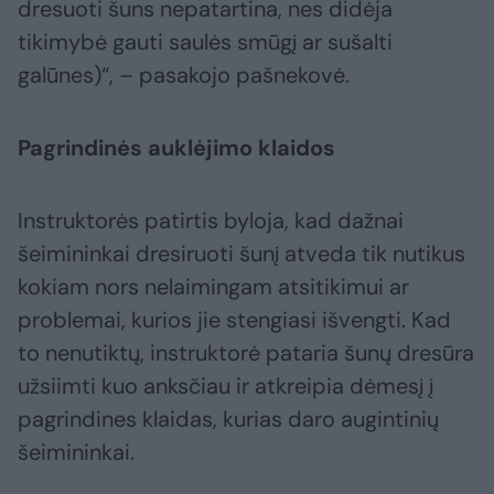
dresuoti šuns nepatartina, nes didėja
tikimybė gauti saulės smūgį ar sušalti
galūnes)“, – pasakojo pašnekovė.
Pagrindinės auklėjimo klaidos
Instruktorės patirtis byloja, kad dažnai
šeimininkai dresiruoti šunį atveda tik nutikus
kokiam nors nelaimingam atsitikimui ar
problemai, kurios jie stengiasi išvengti. Kad
to nenutiktų, instruktorė pataria šunų dresūra
užsiimti kuo anksčiau ir atkreipia dėmesį į
pagrindines klaidas, kurias daro augintinių
šeimininkai.