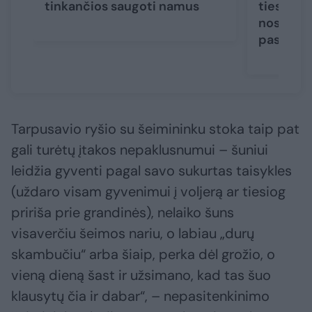
tinkančios saugoti namus
tiesti ra
nosies: d
pasigailė
Tarpusavio ryšio su šeimininku stoka taip pat
gali turėtų įtakos nepaklusnumui – šuniui
leidžia gyventi pagal savo sukurtas taisykles
(uždaro visam gyvenimui į voljerą ar tiesiog
pririša prie grandinės), nelaiko šuns
visaverčiu šeimos nariu, o labiau „durų
skambučiu“ arba šiaip, perka dėl grožio, o
vieną dieną šast ir užsimano, kad tas šuo
klausytų čia ir dabar“, – nepasitenkinimo