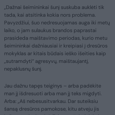
„Dažnai šeimininkai šunį suskuba auklėti tik
tada, kai atsitinka kokia nors problema.
Pavyzdžiui, šuo nedresuojamas auga iki metų
laiko, o jam sulaukus brandos paprastai
prasideda maištavimo periodas, kurio metu
šeimininkai dažniausiai ir kreipiasi į dresūros
mokyklas ar kitais būdais ieško išeities kaip
„sutramdyti“ agresyvų, maištaujantį,
nepaklusnų šunį.
Jau dažnu tapęs teiginys – arba padėkite
man jį išdresuoti arba man jį teks migdyti.
Arba: „Aš nebesusitvarkau. Dar suteiksiu
šansą dresūros pamokose, kitu atveju jis