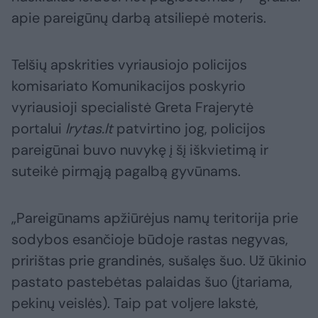
apie pareigūnų darbą atsiliepė moteris.
Telšių apskrities vyriausiojo policijos
komisariato Komunikacijos poskyrio
vyriausioji specialistė Greta Frajerytė
portalui
lrytas.lt
patvirtino jog, policijos
pareigūnai buvo nuvykę į šį iškvietimą ir
suteikė pirmąją pagalbą gyvūnams.
„Pareigūnams apžiūrėjus namų teritorija prie
sodybos esančioje būdoje rastas negyvas,
pririštas prie grandinės, sušalęs šuo. Už ūkinio
pastato pastebėtas palaidas šuo (įtariama,
pekinų veislės). Taip pat voljere lakstė,