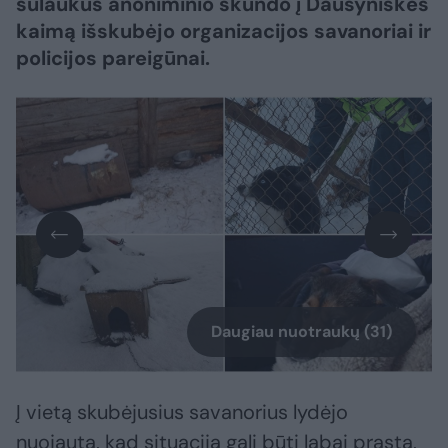
sulaukus anoniminio skundo į Dausyniškės
kaimą išskubėjo organizacijos savanoriai ir
policijos pareigūnai.
Daugiau nuotraukų (31)
Į vietą skubėjusius savanorius lydėjo
nuojauta, kad situacija gali būti labai prasta,