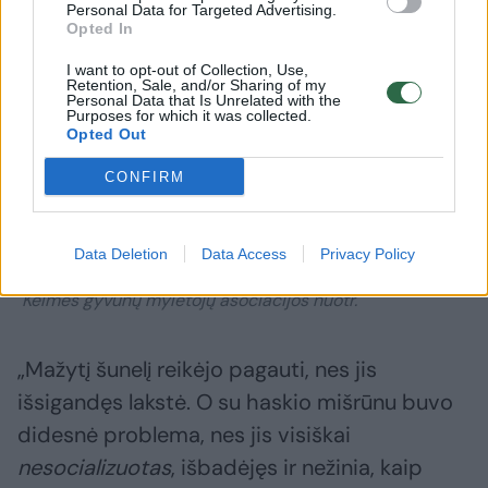
Personal Data for Targeted Advertising.
Opted In
I want to opt-out of Collection, Use,
Retention, Sale, and/or Sharing of my
Personal Data that Is Unrelated with the
Purposes for which it was collected.
Opted Out
CONFIRM
Daugiau nuotraukų (31)
Data Deletion
Data Access
Privacy Policy
Gyvūnų gelbėjimo operacija.
Kelmės gyvūnų mylėtojų asociacijos nuotr.
„Mažytį šunelį reikėjo pagauti, nes jis
išsigandęs lakstė. O su haskio mišrūnu buvo
didesnė problema, nes jis visiškai
nesocializuotas
, išbadėjęs ir nežinia, kaip