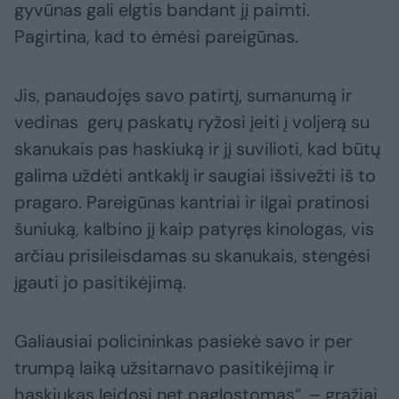
gyvūnas gali elgtis bandant jį paimti.
Pagirtina, kad to ėmėsi pareigūnas.
Jis, panaudojęs savo patirtį, sumanumą ir
vedinas gerų paskatų ryžosi įeiti į voljerą su
skanukais pas haskiuką ir jį suvilioti, kad būtų
galima uždėti antkaklį ir saugiai išsivežti iš to
pragaro. Pareigūnas kantriai ir ilgai pratinosi
šuniuką, kalbino jį kaip patyręs kinologas, vis
arčiau prisileisdamas su skanukais, stengėsi
įgauti jo pasitikėjimą.
Galiausiai policininkas pasiekė savo ir per
trumpą laiką užsitarnavo pasitikėjimą ir
haskiukas leidosi net paglostomas“, – gražiai