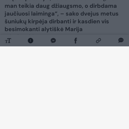
man teikia daug džiaugsmo, o dirbdama
jaučiuosi laiminga“, – sako dvejus metus
šuniukų kirpėja dirbanti ir kasdien vis
besimokanti alytiškė Marija
Mitalauskienė.
Daugiau nuotraukų (22)