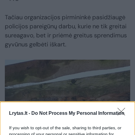
Tačiau organizacijos pirmininkė pasidžiaugė
policijos pareigūnų darbu, kurie ne tik greitai
sureagavo, bet ir priėmė greitus sprendimus
gyvūnus gelbėti iškart.
Lrytas.lt -
Do Not Process My Personal Information
If you wish to opt-out of the sale, sharing to third parties, or
processing of your personal or sensitive information for