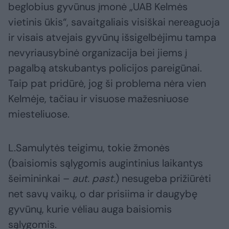
beglobius gyvūnus įmonė „UAB Kelmės
vietinis ūkis“, savaitgaliais visiškai nereaguoja
ir visais atvejais gyvūnų išsigelbėjimu tampa
nevyriausybinė organizacija bei jiems į
pagalbą atskubantys policijos pareigūnai.
Taip pat pridūrė, jog ši problema nėra vien
Kelmėje, tačiau ir visuose mažesniuose
miesteliuose.
L.Samulytės teigimu, tokie žmonės
(baisiomis sąlygomis augintinius laikantys
šeimininkai –
aut. past.
) nesugeba prižiūrėti
net savų vaikų, o dar prisiima ir daugybę
gyvūnų, kurie vėliau auga baisiomis
sąlygomis.