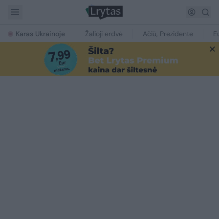
Karas Ukrainoje
Žalioji erdvė
Ačiū, Prezidente
E