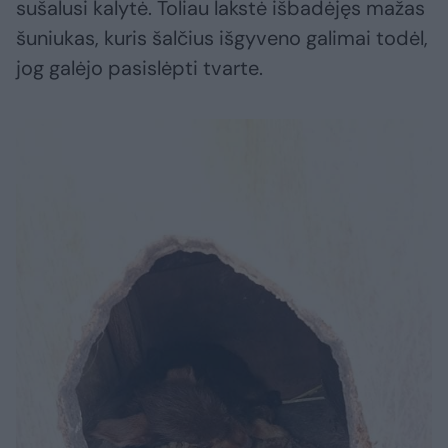
sušalusi kalytė. Toliau lakstė išbadėjęs mažas
šuniukas, kuris šalčius išgyveno galimai todėl,
jog galėjo pasislėpti tvarte.