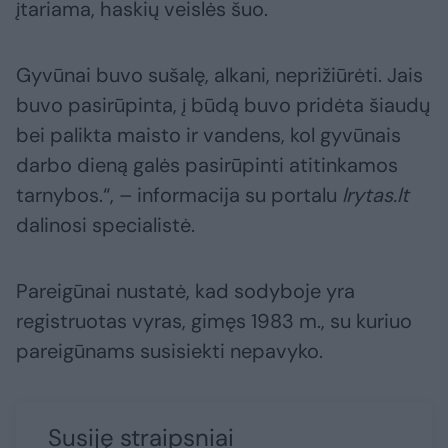
įtariama, haskių veislės šuo.
Gyvūnai buvo sušalę, alkani, neprižiūrėti. Jais
buvo pasirūpinta, į būdą buvo pridėta šiaudų
bei palikta maisto ir vandens, kol gyvūnais
darbo dieną galės pasirūpinti atitinkamos
tarnybos.“, – informacija su portalu
lrytas.lt
dalinosi specialistė.
Pareigūnai nustatė, kad sodyboje yra
registruotas vyras, gimęs 1983 m., su kuriuo
pareigūnams susisiekti nepavyko.
Susiję straipsniai