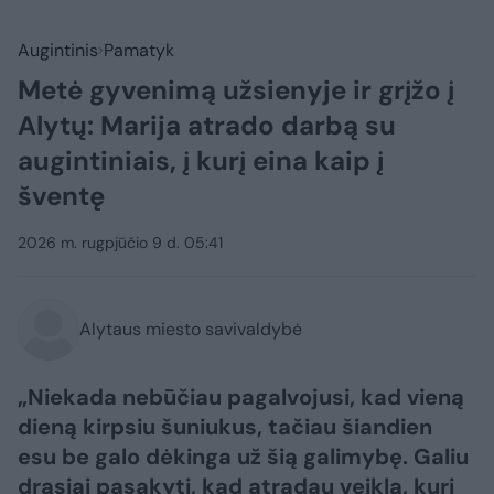
Augintinis
Pamatyk
Metė gyvenimą užsienyje ir grįžo į
Alytų: Marija atrado darbą su
augintiniais, į kurį eina kaip į
šventę
2026 m. rugpjūčio 9 d. 05:41
Alytaus miesto savivaldybė
„Niekada nebūčiau pagalvojusi, kad vieną
dieną kirpsiu šuniukus, tačiau šiandien
esu be galo dėkinga už šią galimybę. Galiu
drąsiai pasakyti, kad atradau veiklą, kuri