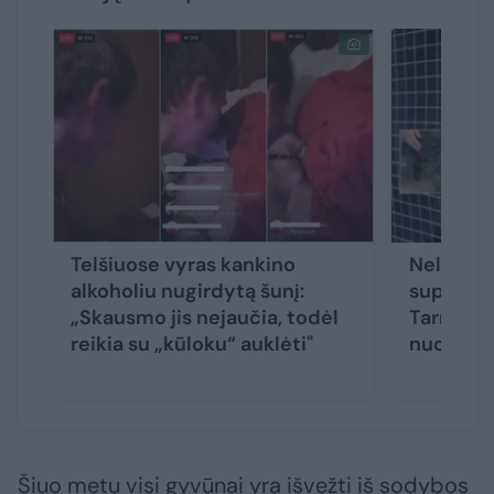
Telšiuose vyras kankino
Nelegali
alkoholiu nugirdytą šunį:
supurtė š
„Skausmo jis nejaučia, todėl
Tarnybos
reikia su „kūloku“ auklėti"
nuomonės
Šiuo metu visi gyvūnai yra išvežti iš sodybos