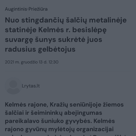
Augintinis
Priežiūra
Nuo stingdančių šalčių metalinėje
statinėje Kelmės r. besislėpę
suvargę šunys sukrėtė juos
radusius gelbėtojus
2021 m. gruodžio 13 d. 12:30
Lrytas.lt
Kelmės rajone, Kražių seniūnijoje žiemos
šalčiai ir šeimininkų abejingumas
pareikalavo šuniuko gyvybės. Kelmės
rajono gyvūnų mylėtojų organizacijai