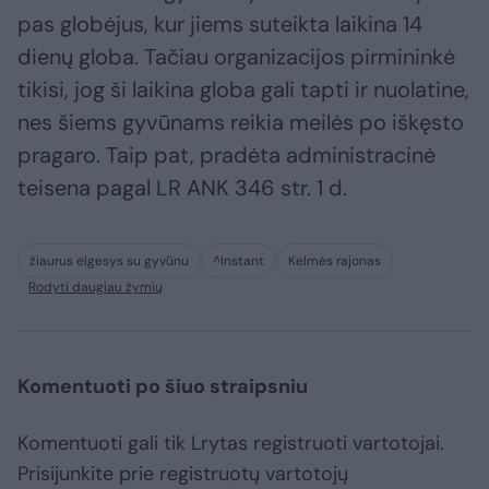
pas globėjus, kur jiems suteikta laikina 14
dienų globa. Tačiau organizacijos pirmininkė
tikisi, jog ši laikina globa gali tapti ir nuolatine,
nes šiems gyvūnams reikia meilės po iškęsto
pragaro. Taip pat, pradėta administracinė
teisena pagal LR ANK 346 str. 1 d.
žiaurus elgesys su gyvūnu
^Instant
Kelmės rajonas
Rodyti daugiau žymių
Komentuoti po šiuo straipsniu
Komentuoti gali tik Lrytas registruoti vartotojai.
Prisijunkite prie registruotų vartotojų