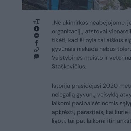
„Nė akimirkos neabejojome, j
organizacijų atstovai vienare
tikėti, kad ši byla tai aiškus
gyvūnais niekada nebus toler
Valstybinės maisto ir veterin
Staškevičius.
Istorija prasidėjusi 2020 metai
nelegalią gyvūnų veisyklą atv
laikomi pasibaisėtinomis sąl
apkrėstų parazitais, kai kurie 
ligoti, tai pat laikomi itin a