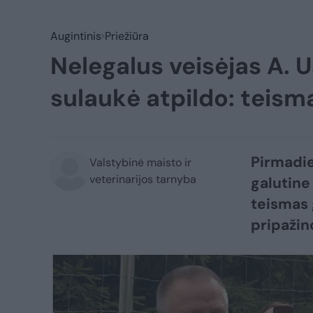
Augintinis
Priežiūra
Nelegalus veisėjas A. U
sulaukė atpildo: teism
Pirmadie
Valstybinė maisto ir
veterinarijos tarnyba
galutine
teismas 
pripažin