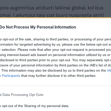
a augintinius atiduoti laikinai globai, kol bus
simai. Laikytojui taip pat buvo nuspręsta skirti
Do Not Process My Personal Information
 sodyboje kelia šiurpą: šunys nusėti žaizdomis, ne
to opt-out of the sale, sharing to third parties, or processing of your per
formation for targeted advertising by us, please use the below opt-out s
r selection. Please note that after your opt-out request is processed y
eing interest-based ads based on personal information utilized by us or
disclosed to third parties prior to your opt-out. You may separately opt-
losure of your personal information by third parties on the IAB’s list of
. This information may also be disclosed by us to third parties on the
IA
Participants
that may further disclose it to other third parties.
l Data Processing Opt Outs
o opt-out of the Sharing of my personal data.