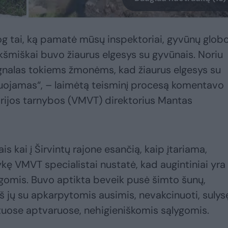
og tai, ką pamatė mūsų inspektoriai, gyvūnų glob
ikšmiškai buvo žiaurus elgesys su gyvūnais. Noriu
 signalas tokiems žmonėms, kad žiaurus elgesys su
uojamas“, – laimėtą teisminį procesą komentavo
arijos tarnybos (VMVT) direktorius Mantas
s kai į Širvintų rajone esančią, kaip įtariama,
ykę VMVT specialistai nustatė, kad augintiniai yra
ygomis. Buvo aptikta beveik pusė šimto šunų,
iš jų su apkarpytomis ausimis, nevakcinuoti, sulysę
nkštuose aptvaruose, nehigieniškomis sąlygomis.