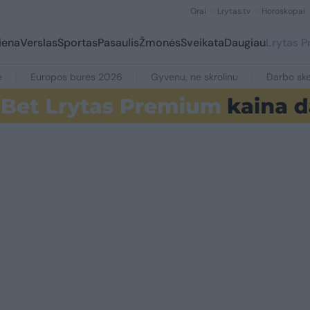
Orai
Lrytas.tv
Horoskopai
iena
Verslas
Sportas
Pasaulis
Žmonės
Sveikata
Daugiau
Lrytas 
e
Europos burės 2026
Gyvenu, ne skrolinu
Darbo ske