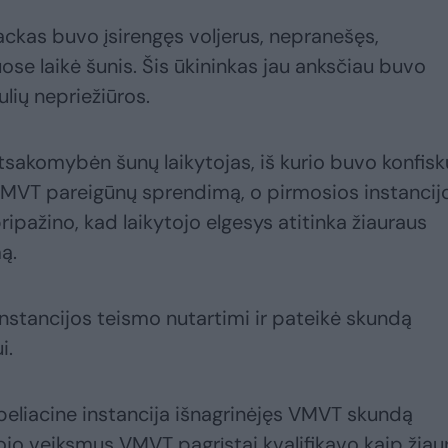
ackas buvo įsirengęs voljerus, nepranešęs,
uose laikė šunis. Šis ūkininkas jau anksčiau buvo
lių nepriežiūros.
sakomybėn šunų laikytojas, iš kurio buvo konfisk
MVT pareigūnų sprendimą, o pirmosios instancij
ipažino, kad laikytojo elgesys atitinka žiauraus
ą.
nstancijos teismo nutartimi ir pateikė skundą
i.
peliacine instancija išnagrinėjęs VMVT skundą
jo veiksmus VMVT pagrįstai kvalifikavo kaip žiau