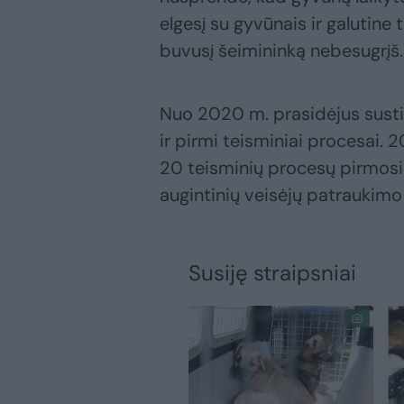
elgesį su gyvūnais ir galutine
buvusį šeimininką nebesugrįš.
Nuo 2020 m. prasidėjus sustip
ir pirmi teisminiai procesai.
20 teisminių procesų pirmosio
augintinių veisėjų patraukim
Susiję straipsniai