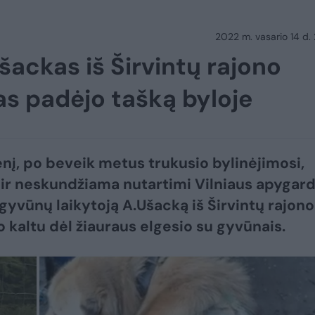
2022 m. vasario 14 d.
šackas iš Širvintų rajono
as padėjo tašką byloje
nį, po beveik metus trukusio bylinėjimosi,
 ir neskundžiama nutartimi Vilniaus apygar
gyvūnų laikytoją A.Ušacką iš Širvintų rajono
o kaltu dėl žiauraus elgesio su gyvūnais.