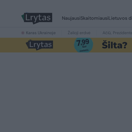
Naujausi
Skaitomiausi
Lietuvos d
Karas Ukrainoje
Žalioji erdvė
Ačiū, Prezident