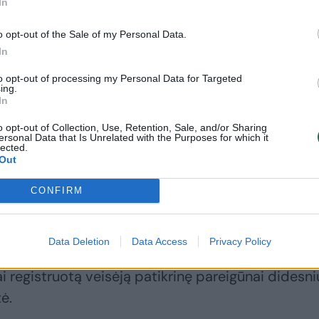
In
o opt-out of the Sale of my Personal Data.
In
to opt-out of processing my Personal Data for Targeted
ing.
In
o opt-out of Collection, Use, Retention, Sale, and/or Sharing
ersonal Data that Is Unrelated with the Purposes for which it
lected.
Out
 tuomet sakė, kad Širvintų rajono
CONFIRM
sių gyvūnų, rasti ir neseniai gimusių, ir kitų gyvūn
Data Deletion
Data Access
Privacy Policy
registruotą veisėją patikrinę pareigūnai didesni
ė.