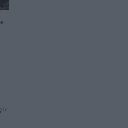
os
 ir