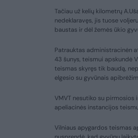
Tačiau už kelių kilometrų A.Uš
nedeklaravęs, jis tuose voljer
baustas ir dėl žemės ūkio gyvu
Patrauktas administracinėn at
43 šunys, teismui apskundė V
teismas skyręs tik baudą, nepr
elgesio su gyvūnais apibrėžim
VMVT nesutiko su pirmosios i
apeliacinės instancijos teismu
Vilniaus apygardos teismas a
nusprendė, kad gyvūnų laikyto