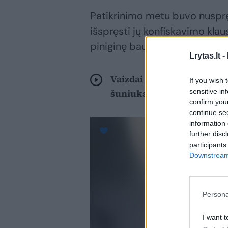
Patikrinimo metu buvo nuspręst
išspręsti jų konfiskavimo klau
piniginę baudą.
Lrytas.lt -
Vaizdai Širvintų ūkininko
If you wish 
sensitive in
šuniukai rasti maišuose
confirm you
continue se
information 
further disc
participants
Downstream 
Persona
I want t