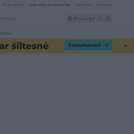
TV programa
Laikraščio prenumerata
Lrytas EN
Kontaktai
Premium
Prisijungti
lbimai