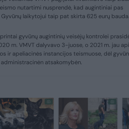
 teismo nutartimi nusprendė, kad augintiniai pas
 Gyvūnų laikytojui taip pat skirta 625 eurų bauda
rintai gyvūnų augintinių veisėjų kontrolei prasid
 2020 m. VMVT dalyvavo 3-juose, o 2021 m. jau ap
s ir apeliacinės instancijos teismuose, dėl gyvū
o administracinėn atsakomybėn.