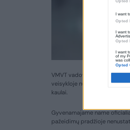
Opted 
I want t
Opted 
I want 
Advertis
Opted 
I want t
of my P
was col
Opted 
VMVT vadovas Darius Remeika
veisykloje nustatyta ir nugaišu
kaulai.
Gyvenamajame name oficialiai 
pažeidimų pradžioje nenustat