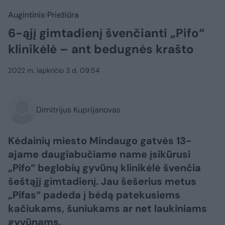
Augintinis
Priežiūra
6-ąjį gimtadienį švenčianti „Pifo“
klinikėlė – ant bedugnės krašto
2022 m. lapkričio 3 d. 09:54
Dimitrijus Kuprijanovas
Kėdainių miesto Mindaugo gatvės 13-
ajame daugiabučiame name įsikūrusi
„Pifo“ beglobių gyvūnų klinikėlė švenčia
šeštąjį gimtadienį. Jau šešerius metus
„Pifas“ padeda į bėdą patekusiems
kačiukams, šuniukams ar net laukiniams
gyvūnams.