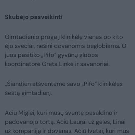
Skubėjo pasveikinti
Gimtadienio proga į klinikėlę vienas po kito
ėjo svečiai, nešini dovanomis beglobiams. O
juos pasitiko „Pifo“ gyvūnų globos
koordinatorė Greta Linkė ir savanoriai.
„Šiandien atšventėme savo „Pifo“ klinikėlės
šeštą gimtadienį.
Ačiū Miglei, kuri mūsų šventę pasaldino ir
padovanojo tortą. Ačiū Laurai už gėles, Linai
už kompaniją ir dovanas. Ačiū Ivetai, kuri mus