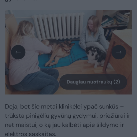
Daugiau nuotraukų (2)
Deja, bet šie metai klinikėlei ypač sunkūs –
trūksta pinigėlių gyvūnų gydymui, priežiūrai ir
net maistui, o ką jau kalbėti apie šildymo ir
elektros sąskaitas.