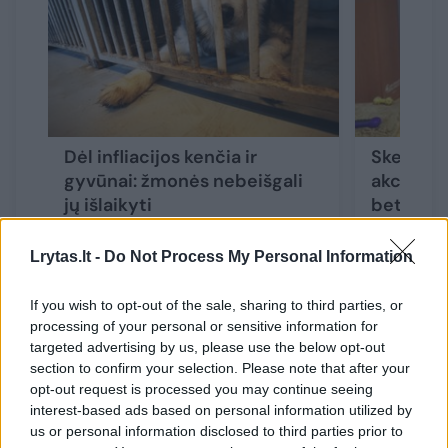
Dėl infliacijos kenčia ir
Skelbia 
gyvūnai: žmonės nebeišgali
akciją – 
jų išlaikyti
bet pasin
Lrytas.lt -
Do Not Process My Personal Information
If you wish to opt-out of the sale, sharing to third parties, or
processing of your personal or sensitive information for
G. Linkė turėjo ir kuo pasidžiaugti. Šiemet
targeted advertising by us, please use the below opt-out
organizacija gelbėjo ne tik naminius gyvūnus,
section to confirm your selection. Please note that after your
bet padėjo ir laukiniams.
opt-out request is processed you may continue seeing
interest-based ads based on personal information utilized by
us or personal information disclosed to third parties prior to