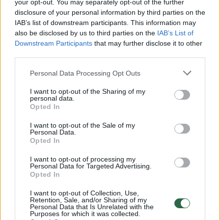
your opt-out. You may separately opt-out of the further
Deja, bet šie metai klinikėlei ypač sunkūs –
disclosure of your personal information by third parties on the
trūksta pinigėlių gyvūnų gydymui, priežiūrai ir
IAB’s list of downstream participants. This information may
net maistui, o ką jau kalbėti apie šildymo ir
also be disclosed by us to third parties on the
IAB’s List of
Downstream Participants
that may further disclose it to other
elektros sąskaitas.
third parties.
Personal Data Processing Opt Outs
„Kėdainių klinikėlėje vykdomos įvairios
I want to opt-out of the Sharing of my
akcijos, sterilizuojamos beglobės katės.
personal data.
Opted In
I want to opt-out of the Sale of my
Labai norėtumėm, kad šis gimtadienis
Personal Data.
Opted In
nebūtų paskutinis. Kad dar ne vienerius
metus galėtume tęsti darbus ir padėti tiems,
I want to opt-out of processing my
Personal Data for Targeted Advertising.
kam labiausia reikia.
Opted In
I want to opt-out of Collection, Use,
Retention, Sale, and/or Sharing of my
Deja, pakilusios elektros kainos palietė ir mus.
Personal Data that Is Unrelated with the
Purposes for which it was collected.