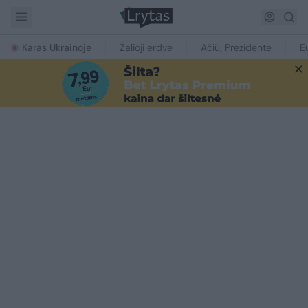
Karas Ukrainoje
Žalioji erdvė
Ačiū, Prezidente
E