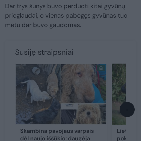
Dar trys šunys buvo perduoti kitai gyvūnų
prieglaudai, o vienas pabėgęs gyvūnas tuo
metu dar buvo gaudomas.
Susiję straipsniai
→
Skambina pavojaus varpais
Lietuvoj
dėl naujo iššūkio: daugėja
pokyčiai 