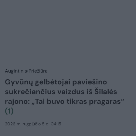
Augintinis
Priežiūra
Gyvūnų gelbėtojai paviešino
sukrečiančius vaizdus iš Šilalės
rajono: „Tai buvo tikras pragaras“
(1)
2026 m. rugpjūčio 5 d. 04:15