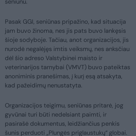
seniūnu.
Pasak GGI, seniūnas pripažino, kad situacija
jam buvo žinoma, nes jis pats buvo lankęsis
šioje sodyboje. Tačiau, anot organizacijos, jis
nurodė negalėjęs imtis veiksmų, nes anksčiau
dėl šio adreso Valstybinei maisto ir
veterinarijos tarnybai (VMVT) buvo pateiktas
anoniminis pranešimas, į kurį esą atsakyta,
kad pažeidimų nenustatyta.
Organizacijos teigimu, seniūnas pritarė, jog
gyvūnai turi būti nedelsiant paimti, ir
pasirašė dokumentus, leidžiančius penkis
šunis perduoti „Plungės priglaustukų“ globai.