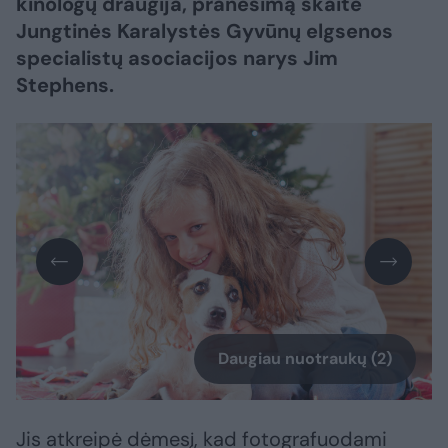
kinologų draugija, pranešimą skaitė
Jungtinės Karalystės Gyvūnų elgsenos
specialistų asociacijos narys Jim
Stephens.
Daugiau nuotraukų (2)
Jis atkreipė dėmesį, kad fotografuodami