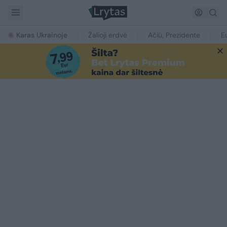
Karas Ukrainoje
Žalioji erdvė
Ačiū, Prezidente
E