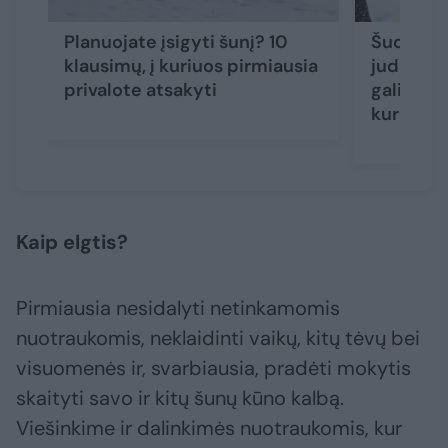
Planuojate įsigyti šunį? 10
Šuo ėmė 
klausimų, į kuriuos pirmiausia
judėti? V
privalote atsakyti
gali būti
kurios au
Kaip elgtis?
Pirmiausia nesidalyti netinkamomis
nuotraukomis, neklaidinti vaikų, kitų tėvų bei
visuomenės ir, svarbiausia, pradėti mokytis
skaityti savo ir kitų šunų kūno kalbą.
Viešinkime ir dalinkimės nuotraukomis, kur