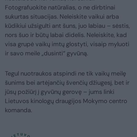
Fotografuokite natūralias, o ne dirbtinai
sukurtas situacijas. Neleiskite vaikui arba
kūdikiui užsigulti ant šuns, juo labiau – sėstis,
nors šuo ir būtų labai didelis. Neleiskite, kad
visa grupė vaikų imtų glostyti, visaip myluoti
ir savo meile „dusinti“ gyvūną.
Tegul nuotraukos atspindi ne tik vaikų meilę
šunims bei artėjančių švenčių džiugesį, bet ir
jūsų požiūrį į gyvūnų gerovę – jums linki
Lietuvos kinologų draugijos Mokymo centro
komanda.