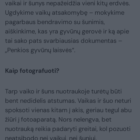
vaikai ir šunys nepažeidžia vieni kitų erdvės.
Ugdykime vaikų atsakomybę – mokykime
pagarbaus bendravimo su šunimis,
aiškinkime, kas yra gyvūnų gerovė ir ką apie
tai sako pats svarbiausias dokumentas –
„Penkios gyvūnų laisvės“.
Kaip fotografuoti?
Tarp vaiko ir šuns nuotraukoje turėtų būti
bent nedidelis atstumas. Vaikas ir šuo neturi
spoksoti vienas kitam į akis, geriau tegul abu
žiūri į fotoaparatą. Nors nelengva, bet
nuotrauką reikia padaryti greitai, kol pozuoti
neatsibodo nei vaikui, nei šuniui.