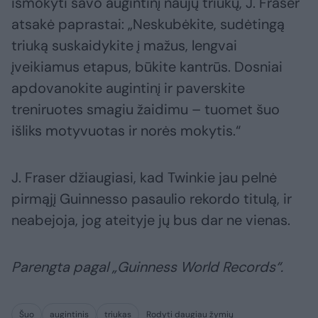
išmokyti savo augintinį naujų triukų, J. Fraser
atsakė paprastai: „Neskubėkite, sudėtingą
triuką suskaidykite į mažus, lengvai
įveikiamus etapus, būkite kantrūs. Dosniai
apdovanokite augintinį ir paverskite
treniruotes smagiu žaidimu – tuomet šuo
išliks motyvuotas ir norės mokytis.“
J. Fraser džiaugiasi, kad Twinkie jau pelnė
pirmąjį Guinnesso pasaulio rekordo titulą, ir
neabejoja, jog ateityje jų bus dar ne vienas.
Parengta pagal „Guinness World Records“.
Šuo
augintinis
triukas
Rodyti daugiau žymių