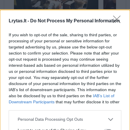
Lrytas.lt -
Do Not Process My Personal Information
Po kaimyno pranešimo
Sulaikyt
If you wish to opt-out of the sale, sharing to third parties, or
atvėrę duris išvydo
kankinto
processing of your personal or sensitive information for
sukrečiantį vaizdą: tarp
pareigūn
targeted advertising by us, please use the below opt-out
išmatų ir šiukšlių – 71 išsekusi
žmonės p
section to confirm your selection. Please note that after your
opt-out request is processed you may continue seeing
katė
interest-based ads based on personal information utilized by
us or personal information disclosed to third parties prior to
your opt-out. You may separately opt-out of the further
disclosure of your personal information by third parties on the
IAB’s list of downstream participants. This information may
also be disclosed by us to third parties on the
IAB’s List of
46-erių profesionali šunų dresuotoja ir
Downstream Participants
that may further disclose it to other
pasirodymų artistė J. Fraser pasakojo, kad
third parties.
Twinkie moka daugybę triukų, o visi jie buvo
Personal Data Processing Opt Outs
išmokyti taikant pozityvios dresūros