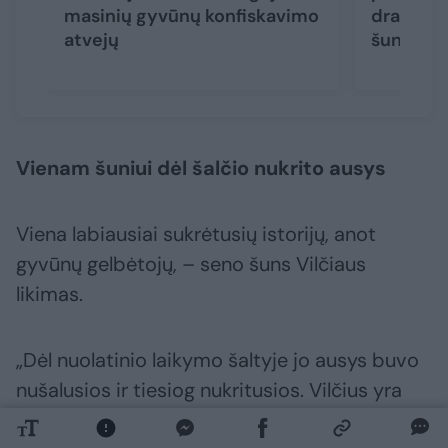
masinių gyvūnų konfiskavimo
draudimų 
atvejų
šunis
(3)
Vienam šuniui dėl šalčio nukrito ausys
Viena labiausiai sukrėtusių istorijų, anot
gyvūnų gelbėtojų, – seno šuns Vilčiaus
likimas.
„Dėl nuolatinio laikymo šaltyje jo ausys buvo
nušalusios ir tiesiog nukritusios. Vilčius yra
gyvas įrodymas, ką reiškia metų metus