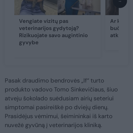
→
Vengiate vizitų pas
Ar katėm
veterinarijos gydytoją?
bučiuoja
Rizikuojate savo augintinio
atkreipt
gyvybe
Pasak draudimo bendrovės „If“ turto
produkto vadovo Tomo Sinkevičiaus, šiuo
atveju šokolado suėdusiam airių seteriui
simptomai pasireiškė po dviejų dienų.
Prasidėjus vėmimui, šeimininkai iš karto
nuvežė gyvūną į veterinarijos kliniką.