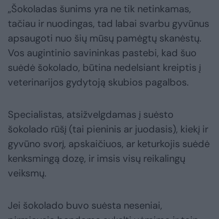
„Šokoladas šunims yra ne tik netinkamas,
tačiau ir nuodingas, tad labai svarbu gyvūnus
apsaugoti nuo šių mūsų pamėgtų skanėstų.
Vos augintinio savininkas pastebi, kad šuo
suėdė šokolado, būtina nedelsiant kreiptis į
veterinarijos gydytoją skubios pagalbos.
Specialistas, atsižvelgdamas į suėsto
šokolado rūšį (tai pieninis ar juodasis), kiekį ir
gyvūno svorį, apskaičiuos, ar keturkojis suėdė
kenksmingą dozę, ir imsis visų reikalingų
veiksmų.
Jei šokolado buvo suėsta neseniai,