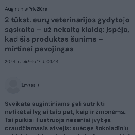
Augintinis
Priežiūra
2 tūkst. eurų veterinarijos gydytojo
sąskaita – už nekaltą klaidą: įspėja,
kad šis produktas šunims –
mirtinai pavojingas
2024 m. birželio 17 d. 06:44
Lrytas.lt
Sveikata augintiniams gali sutrikti
netikėtai lygiai taip pat, kaip ir žmonėms.
Tai puikiai iliustruoja neseniai įvykęs
draudžiamasis atvejis: suėdęs šokoladinių