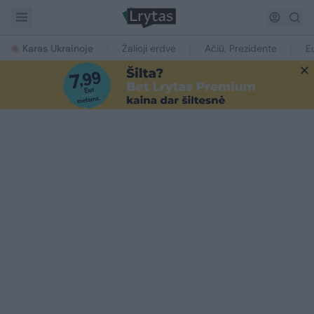
Karas Ukrainoje
Žalioji erdvė
Ačiū, Prezidente
E