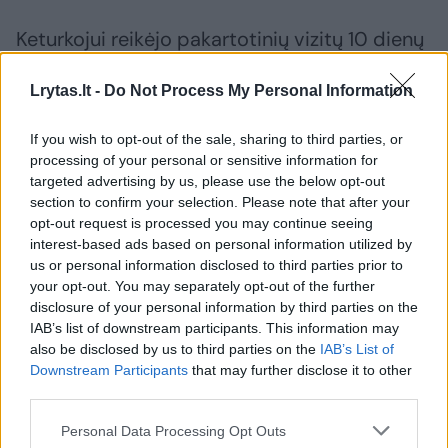
Keturkojui reikėjo pakartotinių vizitų 10 dienų
laikotarpiu, kurių metu buvo atlikta
Lrytas.lt -
Do Not Process My Personal Information
rentgenografija su kontrastine medžiaga,
diagnostinė laparotomija su anestezija –
If you wish to opt-out of the sale, sharing to third parties, or
nustatytas sunkus pankreatitas, pilvaplėvės
processing of your personal or sensitive information for
targeted advertising by us, please use the below opt-out
uždegimas, gastroenteritas, taip pat tęstas
section to confirm your selection. Please note that after your
gydymas namuose, atliktos poodinės
opt-out request is processed you may continue seeing
interest-based ads based on personal information utilized by
infuzijos, skirta papildomų vaistų ir
us or personal information disclosed to third parties prior to
specialaus maisto.
your opt-out. You may separately opt-out of the further
disclosure of your personal information by third parties on the
IAB’s list of downstream participants. This information may
„Gyvūnus traukia žmonių maisto produktų
also be disclosed by us to third parties on the
IAB’s List of
Downstream Participants
that may further disclose it to other
kvapas ir skonis, tačiau jie gali sukelti labai
third parties.
stiprų apsinuodijimą – simptomai gali būti
nuo lengvo viduriavimo ar vėmimo arba
Personal Data Processing Opt Outs