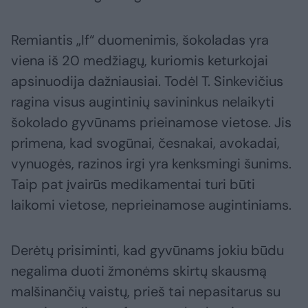
Remiantis „If“ duomenimis, šokoladas yra
viena iš 20 medžiagų, kuriomis keturkojai
apsinuodija dažniausiai. Todėl T. Sinkevičius
ragina visus augintinių savininkus nelaikyti
šokolado gyvūnams prieinamose vietose. Jis
primena, kad svogūnai, česnakai, avokadai,
vynuogės, razinos irgi yra kenksmingi šunims.
Taip pat įvairūs medikamentai turi būti
laikomi vietose, neprieinamose augintiniams.
Derėtų prisiminti, kad gyvūnams jokiu būdu
negalima duoti žmonėms skirtų skausmą
malšinančių vaistų, prieš tai nepasitarus su