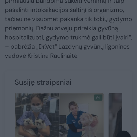
pirmiausia bandoma sukelti vėmimą ir taip
pašalinti intoksikacijos šaltinį iš organizmo,
tačiau ne visuomet pakanka tik tokių gydymo
priemonių. Dažnu atveju prireikia gyvūną
hospitalizuoti, gydymo trukmė gali būti įvairi“,
– pabrėžia „Dr.Vet“ Lazdynų gyvūnų ligoninės
vadovė Kristina Raulinaitė.
Susiję straipsniai