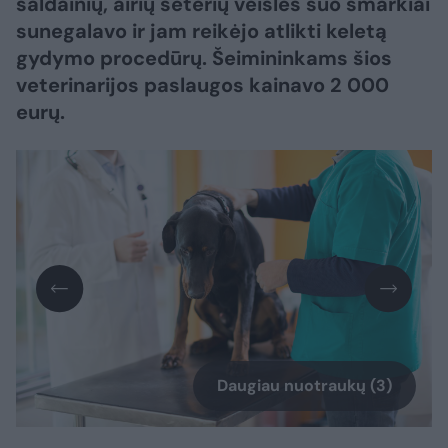
saldainių, airių seterių veislės šuo smarkiai
sunegalavo ir jam reikėjo atlikti keletą
gydymo procedūrų. Šeimininkams šios
veterinarijos paslaugos kainavo 2 000
eurų.
Daugiau nuotraukų (3)