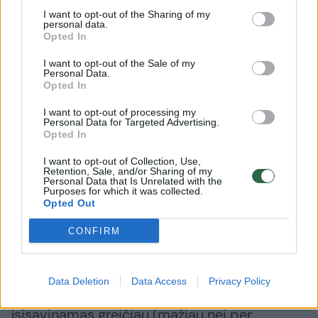
stipraus viduriavimo, po kurio gali prasidėti
I want to opt-out of the Sharing of my
personal data.
dehidratacija, pasireikšti pilvo ertmės
Opted In
skausmai, bendras silpnumas, gali kritiškai
I want to opt-out of the Sale of my
suprastėti gyvūno gyvybiniai parametrai. Vos
Personal Data.
Opted In
pastebėję, kad augintinis jaučiasi blogai,
I want to opt-out of processing my
nedelskite ir kreipkitės į veterinarijos kliniką,
Personal Data for Targeted Advertising.
Opted In
nes laukiant liga tik progresuos, tai padidina
ir komplikacijų riziką, o dažnu atveju toks
I want to opt-out of Collection, Use,
Retention, Sale, and/or Sharing of my
gydymas būna gerokai brangesnis“, – ragina
Personal Data that Is Unrelated with the
Purposes for which it was collected.
gyvūnų ligoninės vadovė.
Opted Out
CONFIRM
Pasirodo, kad šunims kenksmingi šokolade
(kakavos pupelėse) esantys metilksantinai –
Data Deletion
Data Access
Privacy Policy
kofeinas ir teobrominas. Kofeinas
įsisavinamas greičiau (mažiau nei per