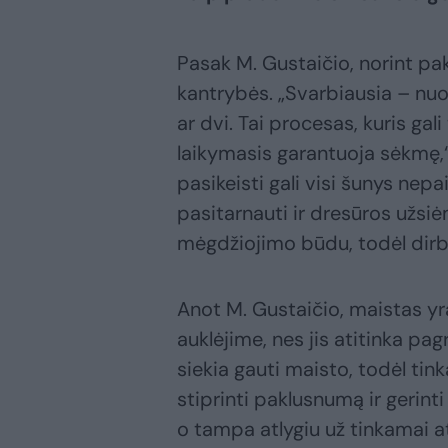
Pasak M. Gustaičio, norint pake
kantrybės. „Svarbiausia – nuo
ar dvi. Tai procesas, kuris gal
laikymasis garantuoja sėkmę,“
pasikeisti gali visi šunys nepa
pasitarnauti ir dresūros užsi
mėgdžiojimo būdu, todėl dirb
Anot M. Gustaičio, maistas yr
auklėjime, nes jis atitinka pagr
siekia gauti maisto, todėl tin
stiprinti paklusnumą ir gerint
o tampa atlygiu už tinkamai a