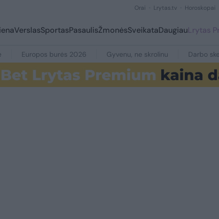
Orai
Lrytas.tv
Horoskopai
iena
Verslas
Sportas
Pasaulis
Žmonės
Sveikata
Daugiau
Lrytas 
e
Europos burės 2026
Gyvenu, ne skrolinu
Darbo ske