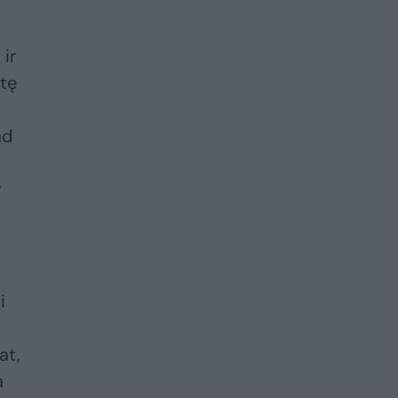
 ir
itę
ad
r
i
at,
a