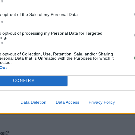
In
o opt-out of the Sale of my Personal Data.
In
to opt-out of processing my Personal Data for Targeted
ing.
In
o opt-out of Collection, Use, Retention, Sale, and/or Sharing
Katino gelbėjimo
Įspėja dėl mirtino
K
ersonal Data that Is Unrelated with the Purposes for which it
lected.
operacija su liūdna
pavojaus Kaune:
Out
atomazga:
miesto centre –
atskubėję
žiurknuodžių
CONFIRM
ugniagesiai rado
paketai
gyvūną jau negyvą
Data Deletion
Data Access
Privacy Policy
esį?