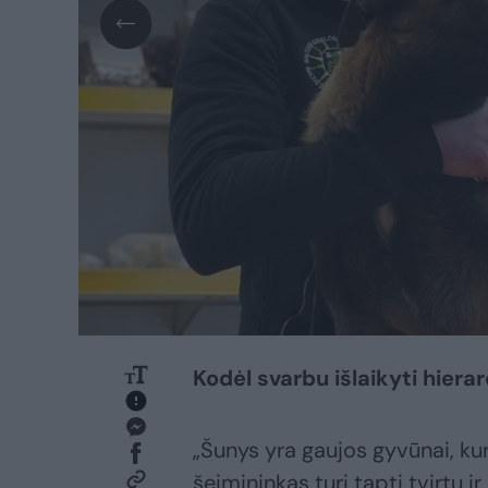
Kodėl svarbu išlaikyti hierar
„Šunys yra gaujos gyvūnai, kur
šeimininkas turi tapti tvirtu ir