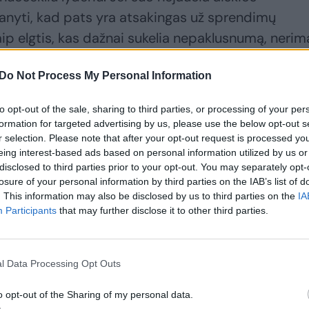
 manyti, kad pats yra atsakingas už sprendimų
aip elgtis, kas dažnai sukelia nepaklusnumą, nerim
ytos ribos mažina pačio augintinio stresą ir pade
Do Not Process My Personal Information
aiškina M. Gustaitis. Anot specialisto, dažnai
ų augintinis ignoruoja komandas, tempia pavadėlį,
to opt-out of the sale, sharing to third parties, or processing of your per
nt žmonių ir tt. Dažniausiai visų šių problemų
formation for targeted advertising by us, please use the below opt-out s
r selection. Please note that after your opt-out request is processed y
ormuota hierarchija, nes jeigu augintinis gauna vis
eing interest-based ads based on personal information utilized by us or
ą, dėmesį – jis mano esąs namų valdovas.
disclosed to third parties prior to your opt-out. You may separately opt-
losure of your personal information by third parties on the IAB’s list of
. This information may also be disclosed by us to third parties on the
IA
s būdas pakeisti šuns elgesį – keisti jo mąstymą 
Participants
that may further disclose it to other third parties.
š esu šuo darbuotojas“. Tai galima pasiekti ribojan
t aiškias taisykles,“ – teigia specialistas.
l Data Processing Opt Outs
o opt-out of the Sharing of my personal data.