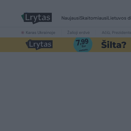
Naujausi
Skaitomiausi
Lietuvos d
Karas Ukrainoje
Žalioji erdvė
Ačiū, Prezident