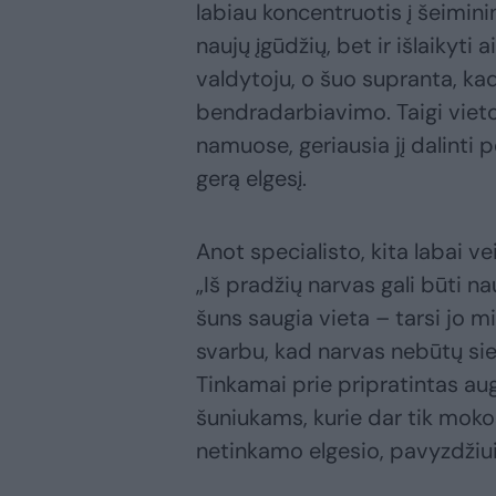
labiau koncentruotis į šeimini
naujų įgūdžių, bet ir išlaikyti
valdytoju, o šuo supranta, ka
bendradarbiavimo. Taigi vieto
namuose, geriausia jį dalinti 
gerą elgesį.
Anot specialisto, kita labai v
„Iš pradžių narvas gali būti n
šuns saugia vieta – tarsi jo m
svarbu, kad narvas nebūtų s
Tinkamai prie pripratintas aug
šuniukams, kurie dar tik moko
netinkamo elgesio, pavyzdžiu