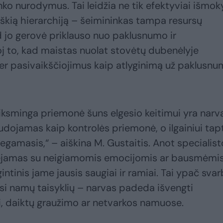
nko nurodymus. Tai leidžia ne tik efektyviai išmok
 aiškią hierarchiją – šeimininkas tampa resursų
d jo gerovė priklauso nuo paklusnumo ir
j to, kad maistas nuolat stovėtų dubenėlyje
per pasivaikščiojimus kaip atlyginimą už paklusnu
eiksminga priemonė šuns elgesio keitimui yra narv
audojamas kaip kontrolės priemonė, o ilgainiui tap
iegamasis,“ – aiškina M. Gustaitis. Anot specialist
iejamas su neigiamomis emocijomis ar bausmėmis
intinis jame jausis saugiai ir ramiai. Tai ypač sva
si namų taisyklių – narvas padeda išvengti
i, daiktų graužimo ar netvarkos namuose.