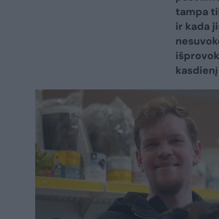
tampa ti
ir kada j
nesuvokd
išprovok
kasdienį