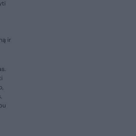
yti
mą ir
as.
ti
o,
.
rbu