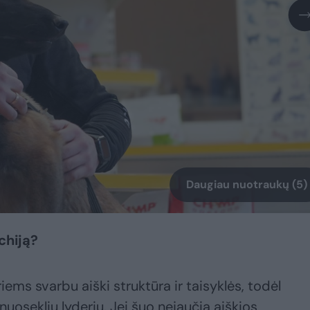
Daugiau nuotraukų (5)
chiją?
iems svarbu aiški struktūra ir taisyklės, todėl
 nuosekliu lyderiu. Jei šuo nejaučia aiškios