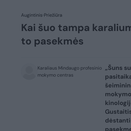
Augintinis
Priežiūra
Kai šuo tampa karaliu
to pasekmės
„Šuns su
Karaliaus Mindaugo profesinio
mokymo centras
pasitaik
šeiminin
mokymo c
kinologi
Gustaiti
dėstanti
pasekmes