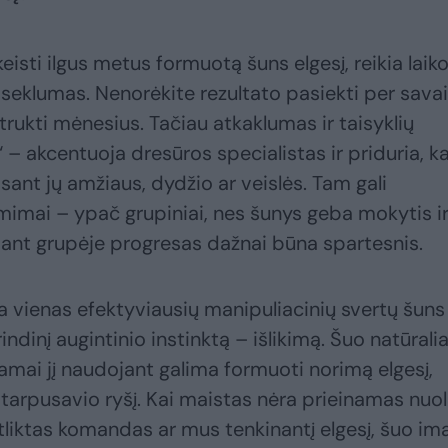
isti ilgus metus formuotą šuns elgesį, reikia laiko
seklumas. Nenorėkite rezultato pasiekti per sava
i trukti mėnesius. Tačiau atkaklumas ir taisyklių
 – akcentuoja dresūros specialistas ir priduria, k
isant jų amžiaus, dydžio ar veislės. Tam gali
ėmimai – ypač grupiniai, nes šunys geba mokytis i
ant grupėje progresas dažnai būna spartesnis.
a vienas efektyviausių manipuliacinių svertų šuns
indinį augintinio instinktą – išlikimą. Šuo natūralia
kamai jį naudojant galima formuoti norimą elgesį,
i tarpusavio ryšį. Kai maistas nėra prieinamas nuol
tliktas komandas ar mus tenkinantį elgesį, šuo im