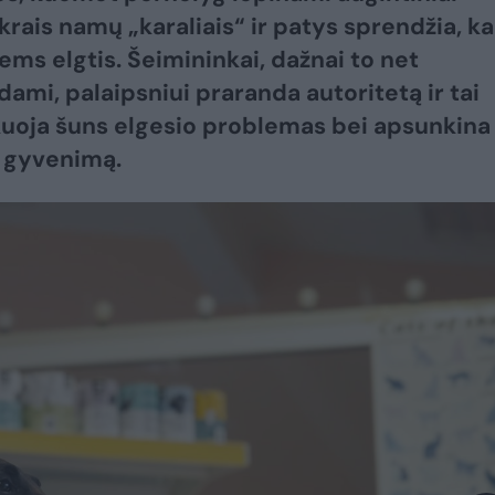
krais namų „karaliais“ ir patys sprendžia, ka
iems elgtis. Šeimininkai, dažnai to net
ami, palaipsniui praranda autoritetą ir tai
uoja šuns elgesio problemas bei apsunkina
 gyvenimą.