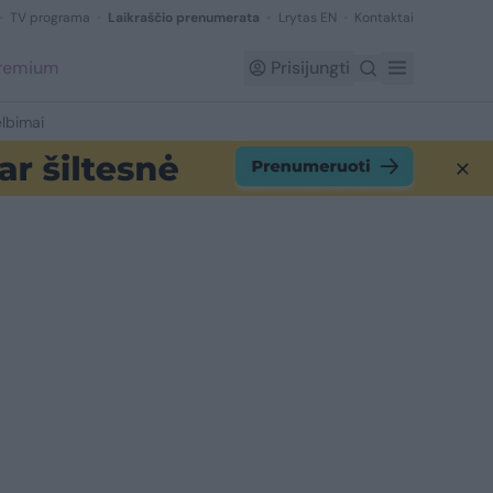
TV programa
Laikraščio prenumerata
Lrytas EN
Kontaktai
Premium
Prisijungti
lbimai