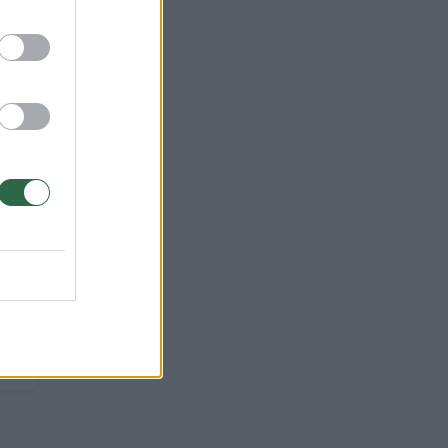
→
atės kailio
priežiūra: naudingi
patarimai, kaip
tinkamai
pasirūpinti katės
kailiu namuose