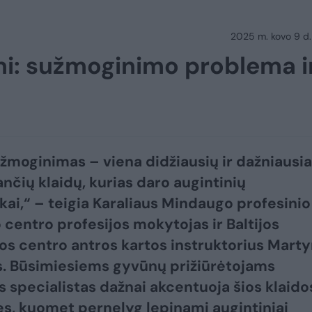
2025 m. kovo 9 d.
mi: sužmoginimo problema i
žmoginimas – viena didžiausių ir dažniausia
ančių klaidų, kurias daro augintinių
kai,“ – teigia Karaliaus Mindaugo profesinio
entro profesijos mokytojas ir Baltijos
jos centro antros kartos instruktorius Mart
s. Būsimiesiems gyvūnų prižiūrėtojams
s specialistas dažnai akcentuoja šios klaido
, kuomet pernelyg lepinami augintiniai