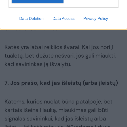
Katės miaukia.
123rf.com nuotr.
Data Deletion
Data Access
Privacy Policy
6. Nešvarus kraikas
Katės yra labai reiklios švarai. Kai jos nori į
tualetą, bet dėžutė nešvari, jos gali miaukti,
kad savininkas ją išvalytų.
7. Jos prašo, kad jas išleistų (arba įleistų)
Katėms, kurios nuolat būna patalpoje, bet
kartais išeina į lauką, miaukimas gali būti
signalas savininkui, kad jas išleistų arba