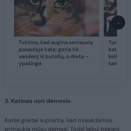
→
Tvirtina, kad augina seniausią
Turbūt v
pasaulyje katę: geria tik
katašė – 
vandenį iš butelių, o dieta –
keliauja 
ypatinga
tampa vi
3. Katinas nori dėmesio
Katės greitai supranta, kad miaukdamos
pritraukia mūsų dėmesį. Todėl laikui bėgant