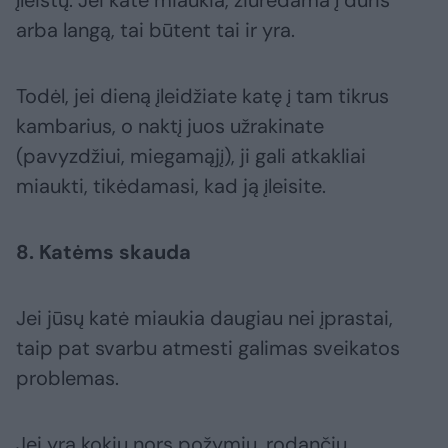
įleistų. Jei katė miaukia, žiūrėdama į duris
arba langą, tai būtent tai ir yra.
Todėl, jei dieną įleidžiate katę į tam tikrus
kambarius, o naktį juos užrakinate
(pavyzdžiui, miegamąjį), ji gali atkakliai
miaukti, tikėdamasi, kad ją įleisite.
8. Katėms skauda
Jei jūsų katė miaukia daugiau nei įprastai,
taip pat svarbu atmesti galimas sveikatos
problemas.
Jei yra kokių nors požymių, rodančių