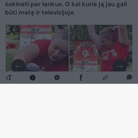
šokinėti per lankus. O kai kurie ją jau gali
būti matę ir televizijoje.
Daugiau nuotraukų (6)
Twinkie yra šunų šokių trupės „Acro Canine
Crew“ narė. Ši komanda neseniai sulaukė