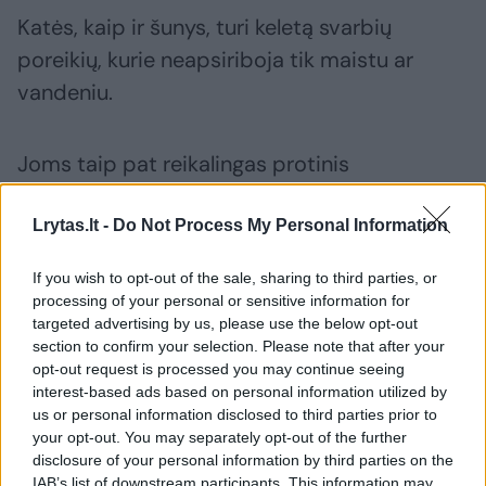
Katės, kaip ir šunys, turi keletą svarbių
poreikių, kurie neapsiriboja tik maistu ar
vandeniu.
Joms taip pat reikalingas protinis
stimulavimas ir bendravimas. Jei jos lieka
vienos pernelyg ilgai arba joms tampa
Lrytas.lt -
Do Not Process My Personal Information
nuobodu, jos gali pradėti dažnai miaukti.
If you wish to opt-out of the sale, sharing to third parties, or
processing of your personal or sensitive information for
targeted advertising by us, please use the below opt-out
2017 m. tyrimas tai patvirtino, kai katėms
section to confirm your selection. Please note that after your
buvo pasiūlyta pasirinkti tarp bendravimo su
opt-out request is processed you may continue seeing
interest-based ads based on personal information utilized by
žmogumi ir kitų stimulų, įskaitant maistą ir
us or personal information disclosed to third parties prior to
žaislus, dauguma pūkuotųjų pasirinko
your opt-out. You may separately opt-out of the further
socialinį bendravimą su žmogumi.
disclosure of your personal information by third parties on the
IAB’s list of downstream participants. This information may