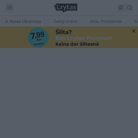
Karas Ukrainoje
Žalioji erdvė
Ačiū, Prezidente
E