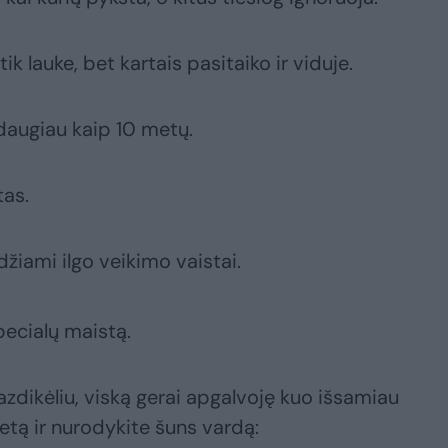
tik lauke, bet kartais pasitaiko ir viduje.
 daugiau kaip 10 metų.
tas.
idžiami ilgo veikimo vaistai.
pecialų maistą.
azdikėliu, viską gerai apgalvoję kuo išsamiau
etą ir nurodykite šuns vardą: