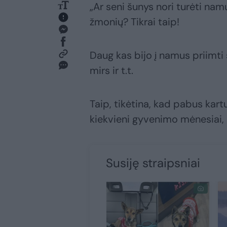
„Ar seni šunys nori turėti namu
žmonių? Tikrai taip!
Daug kas bijo į namus priimti s
mirs ir t.t.
Taip, tikėtina, kad pabus kart
kiekvieni gyvenimo mėnesiai, 
Susiję straipsniai