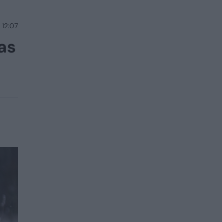
 12:07
as