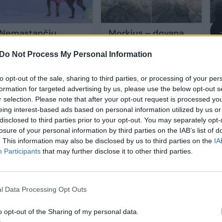
Nemąstančių
Morkius – dovana,
žmonių auka tapusi
kuri atsidūrė
Do Not Process My Personal Information
7 kg šunė ieško
prieglaudoje, bet
tikrų namų
(3)
svajoja apie namus
to opt-out of the sale, sharing to third parties, or processing of your per
formation for targeted advertising by us, please use the below opt-out s
k
r selection. Please note that after your opt-out request is processed y
eing interest-based ads based on personal information utilized by us or
disclosed to third parties prior to your opt-out. You may separately opt-
losure of your personal information by third parties on the IAB’s list of
. This information may also be disclosed by us to third parties on the
IA
Participants
that may further disclose it to other third parties.
iui reikės išleisti daugiau pinigų klinikose, bet
s ir jauno šuniuko sveikata. Tiek imant šuniuką, ti
l Data Processing Opt Outs
i savo finansines galimybes.
o opt-out of the Sharing of my personal data.