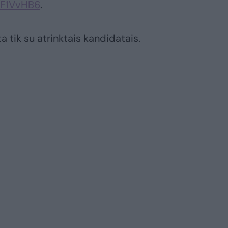
NF1VvHB6
.
a tik su atrinktais kandidatais.