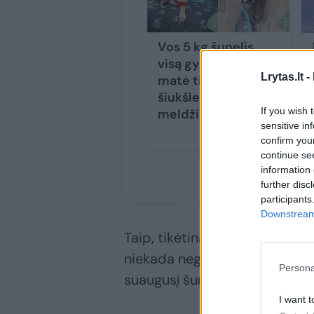
Vos 5 kg šunelis
visą gyvenimą
Lrytas.lt -
matė tik grandinę ir
šiukšles: trikojis šuo
If you wish 
meldžia šanso
sensitive in
confirm you
continue se
information 
further disc
participants
Downstream 
Taip, tikėtina, kad senjorui šun
niekada negali žinoti, kokia bu
Persona
suaugusį šunį, būtina įvertint
I want t