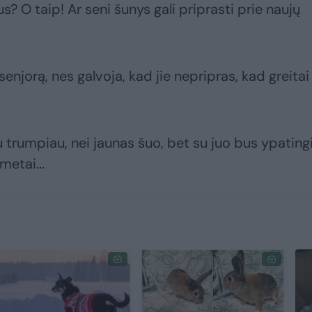
s? O taip! Ar seni šunys gali priprasti prie naujų
enjorą, nes galvoja, kad jie nepripras, kad greitai
u trumpiau, nei jaunas šuo, bet su juo bus ypating
metai...