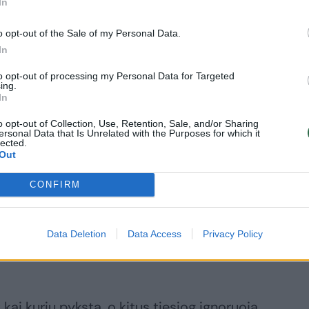
In
rti bent paskutinius savo gyvenimo metus nugyven
ais žmonėmis“, – tvirtina „SOS gyvūnai“.
o opt-out of the Sale of my Personal Data.
In
to opt-out of processing my Personal Data for Targeted
r žmogui draugiškas šuo.
ing.
In
gaus dėmesiu, vis prašo paglostymų, bando
o opt-out of Collection, Use, Retention, Sale, and/or Sharing
ersonal Data that Is Unrelated with the Purposes for which it
lected.
Out
CONFIRM
ti, nors didelių atstumų jau neįveiks.
Data Deletion
Data Access
Privacy Policy
je. Kirpykloje elgėsi gana gražiai. Niekada nerod
kai kurių pyksta, o kitus tiesiog ignoruoja.