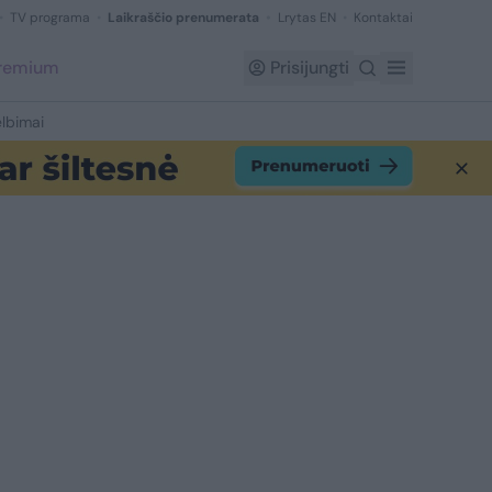
TV programa
Laikraščio prenumerata
Lrytas EN
Kontaktai
Premium
Prisijungti
lbimai