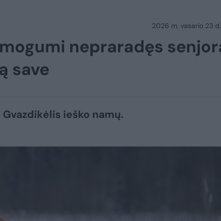
2026 m. vasario 23 d.
o žmogumi nepraradęs senjor
ą save
 Gvazdikėlis ieško namų.