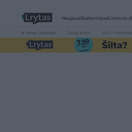
Naujausi
Skaitomiausi
Lietuvos d
Karas Ukrainoje
Žalioji erdvė
Ačiū, Prezident