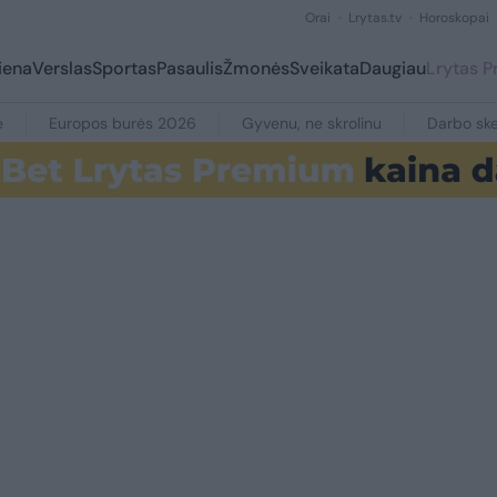
Orai
Lrytas.tv
Horoskopai
iena
Verslas
Sportas
Pasaulis
Žmonės
Sveikata
Daugiau
Lrytas 
e
Europos burės 2026
Gyvenu, ne skrolinu
Darbo ske