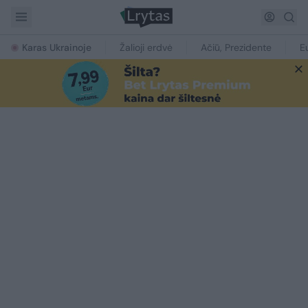
Karas Ukrainoje
Žalioji erdvė
Ačiū, Prezidente
E