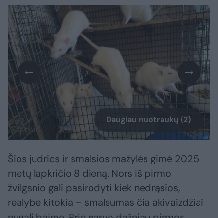
Daugiau nuotraukų (2)
Šios judrios ir smalsios mažylės gimė 2025
metų lapkričio 8 dieną. Nors iš pirmo
žvilgsnio gali pasirodyti kiek nedrąsios,
realybė kitokia – smalsumas čia akivaizdžiai
nugali baimę. Prie narvo dažniau pirmos