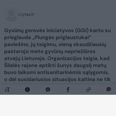
Lrytas.lt
Gyvūnų gerovės iniciatyvos (GGI) kartu su
prieglauda „Plungės priglaustukai“
paviešino, jų teigimu, vieną skaudžiausių
pastarojo meto gyvūnų nepriežiūros
atvejų Lietuvoje. Organizacijos teigia, kad
Šilalės rajone aptikti šunys daugelį metų
buvo laikomi antisanitarinėmis sąlygomis,
o dėl susidariusios situacijos kaltina ne tik
gyvūnų laikytoją, bet ir atsakingų
institucijų neveiklumą.