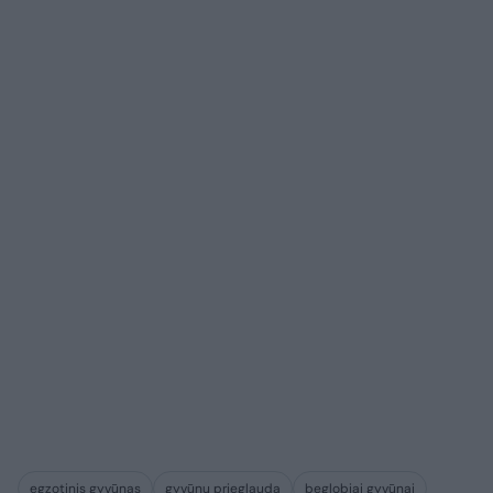
egzotinis gyvūnas
gyvūnų prieglauda
beglobiai gyvūnai