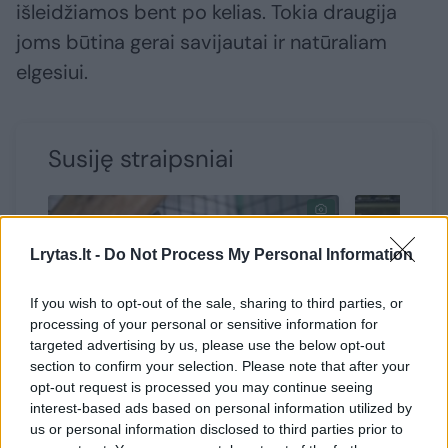
išleidžiamos bent po kelias. Tokia draugija
joms būtina gerai savijautai ir natūraliam
elgesiui.
Susiję straipsniai
Lrytas.lt -
Do Not Process My Personal Information
If you wish to opt-out of the sale, sharing to third parties, or
processing of your personal or sensitive information for
→
targeted advertising by us, please use the below opt-out
section to confirm your selection. Please note that after your
opt-out request is processed you may continue seeing
Švelnaus būdo Princesę
„Kalėdin
interest-based ads based on personal information utilized by
us or personal information disclosed to third parties prior to
priglaudę žmonės grąžino
tapę žiu