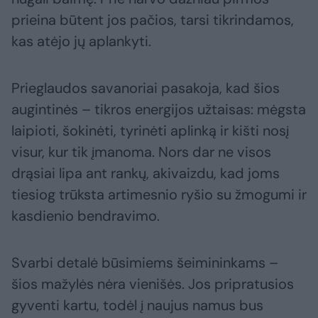
prieina būtent jos pačios, tarsi tikrindamos,
kas atėjo jų aplankyti.
Prieglaudos savanoriai pasakoja, kad šios
augintinės – tikros energijos užtaisas: mėgsta
laipioti, šokinėti, tyrinėti aplinką ir kišti nosį
visur, kur tik įmanoma. Nors dar ne visos
drąsiai lipa ant rankų, akivaizdu, kad joms
tiesiog trūksta artimesnio ryšio su žmogumi ir
kasdienio bendravimo.
Svarbi detalė būsimiems šeimininkams –
šios mažylės nėra vienišės. Jos pripratusios
gyventi kartu, todėl į naujus namus bus