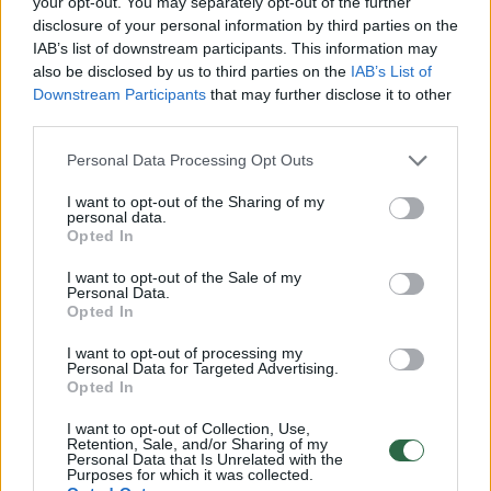
your opt-out. You may separately opt-out of the further
atgal: meldžia šanso ir
įspėja – 
disclosure of your personal information by third parties on the
gerumo
paprast
IAB’s list of downstream participants. This information may
also be disclosed by us to third parties on the
IAB’s List of
Downstream Participants
that may further disclose it to other
third parties.
Personal Data Processing Opt Outs
„Jei namuose trūksta gyvybės, judesio ir
I want to opt-out of the Sharing of my
smalsių nosyčių, kurios nori dalyvauti visur –
personal data.
Opted In
šios mažylės gali būti būtent tai, ko ieškote“,
– sako prieglaudos atstovai.
I want to opt-out of the Sale of my
Personal Data.
Opted In
Susidomėjusieji kviečiami susisiekti el. paštu:
I want to opt-out of processing my
Personal Data for Targeted Advertising.
egzoticsos@gmail.com.
Opted In
I want to opt-out of Collection, Use,
Retention, Sale, and/or Sharing of my
Personal Data that Is Unrelated with the
Purposes for which it was collected.