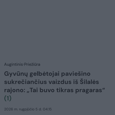
Augintinis
Priežiūra
Gyvūnų gelbėtojai paviešino
sukrečiančius vaizdus iš Šilalės
rajono: „Tai buvo tikras pragaras“
(1)
2026 m. rugpjūčio 5 d. 04:15