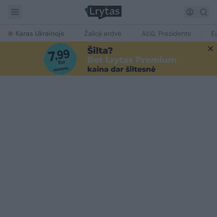
Karas Ukrainoje
Žalioji erdvė
Ačiū, Prezidente
E