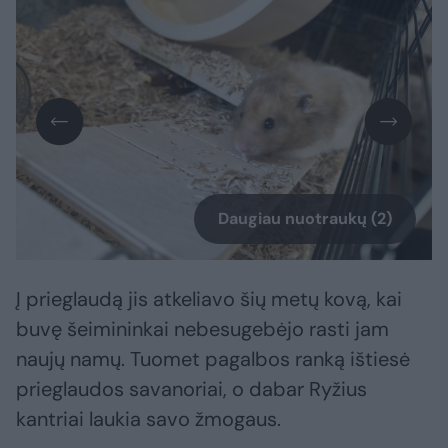
Daugiau nuotraukų (2)
Į prieglaudą jis atkeliavo šių metų kovą, kai
buvę šeimininkai nebesugebėjo rasti jam
naujų namų. Tuomet pagalbos ranką ištiesė
prieglaudos savanoriai, o dabar Ryžius
kantriai laukia savo žmogaus.