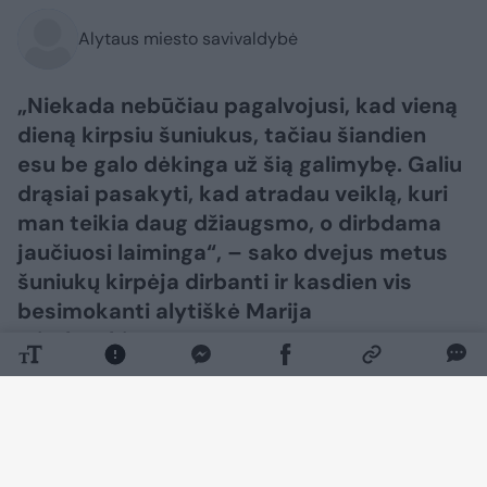
Alytaus miesto savivaldybė
„Niekada nebūčiau pagalvojusi, kad vieną
dieną kirpsiu šuniukus, tačiau šiandien
esu be galo dėkinga už šią galimybę. Galiu
drąsiai pasakyti, kad atradau veiklą, kuri
man teikia daug džiaugsmo, o dirbdama
jaučiuosi laiminga“, – sako dvejus metus
šuniukų kirpėja dirbanti ir kasdien vis
besimokanti alytiškė Marija
Mitalauskienė.