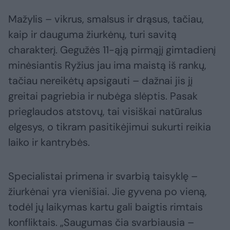
Mažylis – vikrus, smalsus ir drąsus, tačiau,
kaip ir dauguma žiurkėnų, turi savitą
charakterį. Gegužės 11-ąją pirmąjį gimtadienį
minėsiantis Ryžius jau ima maistą iš rankų,
tačiau nereikėtų apsigauti – dažnai jis jį
greitai pagriebia ir nubėga slėptis. Pasak
prieglaudos atstovų, tai visiškai natūralus
elgesys, o tikram pasitikėjimui sukurti reikia
laiko ir kantrybės.
Specialistai primena ir svarbią taisyklę –
žiurkėnai yra vienišiai. Jie gyvena po vieną,
todėl jų laikymas kartu gali baigtis rimtais
konfliktais. „Saugumas čia svarbiausia –