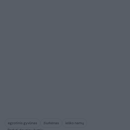
egzotinis gyvūnas
žiurkėnas
ieško namų