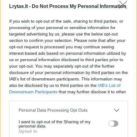
švelnaus kompaniono
Lrytas.lt -
Do Not Process My Personal Information
If you wish to opt-out of the sale, sharing to third parties, or
processing of your personal or sensitive information for
targeted advertising by us, please use the below opt-out
Ne mažiau svarbu ir tai, kad žiurkėnas nėra
section to confirm your selection. Please note that after your
opt-out request is processed you may continue seeing
„paprastas“ augintinis. Jam būtina tinkamai
interest-based ads based on personal information utilized by
įrengta, erdvi gyvenamoji aplinka – su giliu
us or personal information disclosed to third parties prior to
your opt-out. You may separately opt-out of the further
pakratu kasimui, slėptuvėmis, rateliu
disclosure of your personal information by third parties on the
judėjimui ir subalansuota mityba. Tik tokios
IAB’s list of downstream participants. This information may
also be disclosed by us to third parties on the
IAB’s List of
sąlygos leidžia užtikrinti visavertį gyvūno
Downstream Participants
that may further disclose it to other
gyvenimą.
third parties.
Personal Data Processing Opt Outs
Mainais už rūpestį Ryžius gali pasiūlyti tai, kas
I want to opt-out of the Sharing of my
svarbiausia – jaukią, nors iš pradžių ir
personal data.
Opted In
santūrią draugystę. Iš pradžių jis gali būti