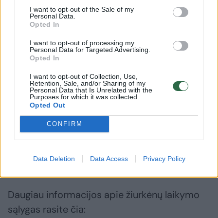
atsargus, tačiau pamažu, stebint jo
I want to opt-out of the Sale of my
Personal Data.
kasdienybę ir skiriant dėmesio, žiurkėniukas
Opted In
tampa vis drąsesnis.
I want to opt-out of processing my
Personal Data for Targeted Advertising.
Opted In
Prieglauda ieško žmogaus, kuris suprastų šio
I want to opt-out of Collection, Use,
Retention, Sale, and/or Sharing of my
mažo gyvūno poreikius ir būtų pasiruošęs
Personal Data that Is Unrelated with the
Purposes for which it was collected.
atsakingai juo rūpintis.
Opted Out
CONFIRM
Jei jaučiate, kad galite suteikti Ryžiui saugius
namus, kviečiama susisiekti el. paštu:
Data Deletion
Data Access
Privacy Policy
egzoticsos@gmail.com.
Daugiau informacijos apie žiurkėnų laikymo
sąlygas rasite čia: