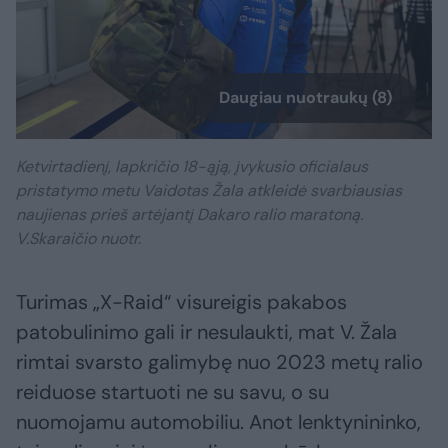
Daugiau nuotraukų (8)
Ketvirtadienį, lapkričio 18-ąją, įvykusio oficialaus
pristatymo metu Vaidotas Žala atkleidė svarbiausias
naujienas prieš artėjantį Dakaro ralio maratoną.
V.Skaraičio nuotr.
Turimas „X-Raid“ visureigis pakabos
patobulinimo gali ir nesulaukti, mat V. Žala
rimtai svarsto galimybę nuo 2023 metų ralio
reiduose startuoti ne su savu, o su
nuomojamu automobiliu. Anot lenktynininko,