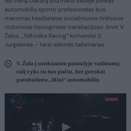
Ne vieną Dakarą šturmano kėdėje įveikęs
automobilių sporto profesionalas bus
matomas kasdienėse socialiniuose tinkluose
rodomose tiesioginėse transliacijose. Anot V.
Žalos, „Teltonika Racing“ komandai S.
Jurgelėnas – tarsi sėkmės talismanas.
V. Žala į sunkiausiu pasaulyje vadinamą
ralį vyks su tuo pačiu, bet gerokai
patobulintu „Mini“ automobiliu