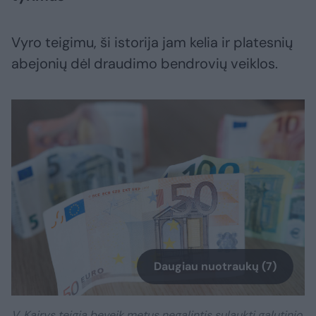
Vyro teigimu, ši istorija jam kelia ir platesnių
abejonių dėl draudimo bendrovių veiklos.
Daugiau nuotraukų (7)
V. Kairys teigia beveik metus negalintis sulaukti galutinio