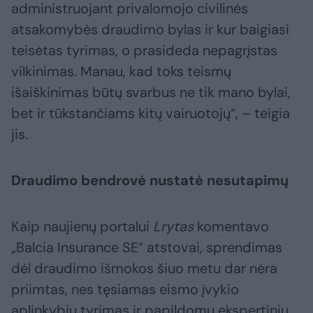
administruojant privalomojo civilinės
atsakomybės draudimo bylas ir kur baigiasi
teisėtas tyrimas, o prasideda nepagrįstas
vilkinimas. Manau, kad toks teismų
išaiškinimas būtų svarbus ne tik mano bylai,
bet ir tūkstančiams kitų vairuotojų“, – teigia
jis.
Draudimo bendrovė nustatė nesutapimų
Kaip naujienų portalui
Lrytas
komentavo
„Balcia Insurance SE“ atstovai, sprendimas
dėl draudimo išmokos šiuo metu dar nėra
priimtas, nes tęsiamas eismo įvykio
aplinkybių tyrimas ir papildomų ekspertinių