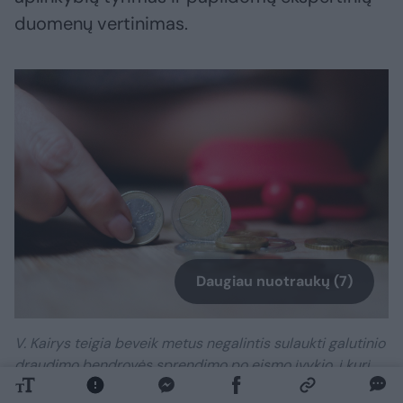
duomenų vertinimas.
Daugiau nuotraukų (7)
V. Kairys teigia beveik metus negalintis sulaukti galutinio
draudimo bendrovės sprendimo po eismo įvykio, į kurį
pateko Lietuvoje.