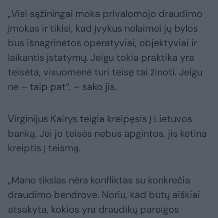
„Visi sąžiningai moka privalomojo draudimo
įmokas ir tikisi, kad įvykus nelaimei jų bylos
bus išnagrinėtos operatyviai, objektyviai ir
laikantis įstatymų. Jeigu tokia praktika yra
teisėta, visuomenė turi teisę tai žinoti. Jeigu
ne – taip pat“, – sako jis.
Virginijus Kairys teigia kreipęsis į Lietuvos
banką. Jei jo teisės nebus apgintos, jis ketina
kreiptis į teismą.
„Mano tikslas nėra konfliktas su konkrečia
draudimo bendrove. Noriu, kad būtų aiškiai
atsakyta, kokios yra draudikų pareigos