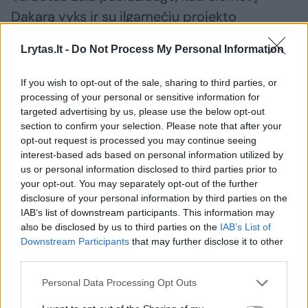
Dakarą vyks ir su ilgamečiu projekto
partneriu „Agrorodeo“. „Labai vertiname jau
Lrytas.lt -
Do Not Process My Personal Information
septintus metus trunkančią partnerystę su
grūdų prekybos lyderiais „Agrorodeo“, kurie
If you wish to opt-out of the sale, sharing to third parties, or
nuo pat projekto pradžios nešė pagrindinę
processing of your personal or sensitive information for
targeted advertising by us, please use the below opt-out
komandos finansavimo naštą.
section to confirm your selection. Please note that after your
opt-out request is processed you may continue seeing
interest-based ads based on personal information utilized by
us or personal information disclosed to third parties prior to
Susiję straipsniai
your opt-out. You may separately opt-out of the further
disclosure of your personal information by third parties on the
IAB’s list of downstream participants. This information may
also be disclosed by us to third parties on the
IAB’s List of
Downstream Participants
that may further disclose it to other
third parties.
Personal Data Processing Opt Outs