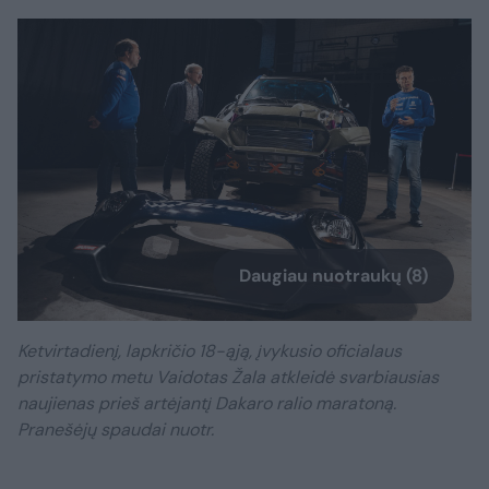
Daugiau nuotraukų (8)
Ketvirtadienį, lapkričio 18-ąją, įvykusio oficialaus
pristatymo metu Vaidotas Žala atkleidė svarbiausias
naujienas prieš artėjantį Dakaro ralio maratoną.
Pranešėjų spaudai nuotr.