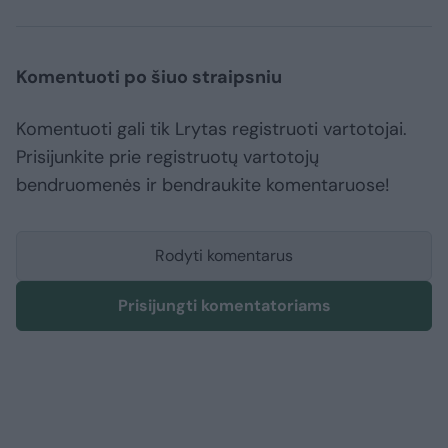
Komentuoti po šiuo straipsniu
Komentuoti gali tik Lrytas registruoti vartotojai.
Prisijunkite prie registruotų vartotojų
bendruomenės ir bendraukite komentaruose!
Rodyti komentarus
Prisijungti komentatoriams