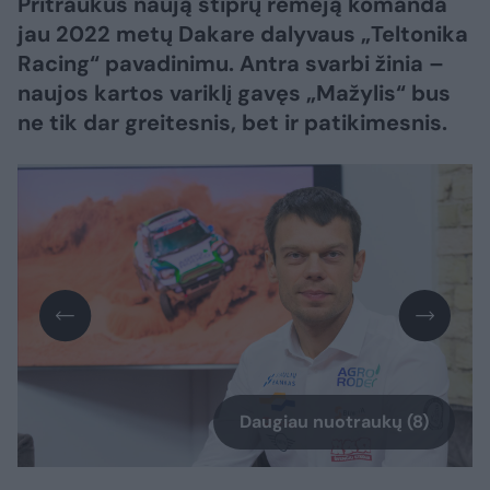
Pritraukus naują stiprų rėmėją komanda
jau 2022 metų Dakare dalyvaus „Teltonika
Racing“ pavadinimu. Antra svarbi žinia –
naujos kartos variklį gavęs „Mažylis“ bus
ne tik dar greitesnis, bet ir patikimesnis.
Daugiau nuotraukų (8)