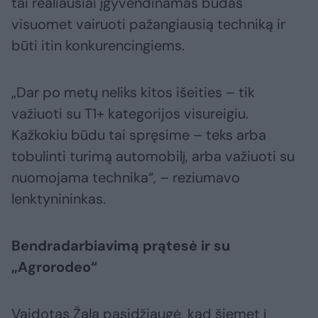
tai realiausiai įgyvendinamas būdas
visuomet vairuoti pažangiausią techniką ir
būti itin konkurencingiems.
„Dar po metų neliks kitos išeities – tik
važiuoti su T1+ kategorijos visureigiu.
Kažkokiu būdu tai spręsime – teks arba
tobulinti turimą automobilį, arba važiuoti su
nuomojama technika“, – reziumavo
lenktynininkas.
Bendradarbiavimą prątesė ir su
„Agrorodeo“
Vaidotas Žala pasidžiaugė, kad šiemet į