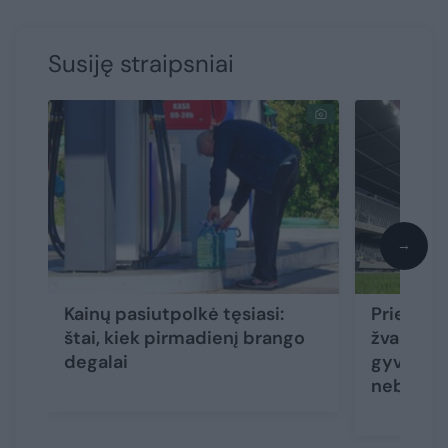
Susiję straipsniai
→
Kainų pasiutpolkė tęsiasi:
Prieš pas
štai, kiek pirmadienį brango
žvaigždė
degalai
gyventojų
nebuvo 