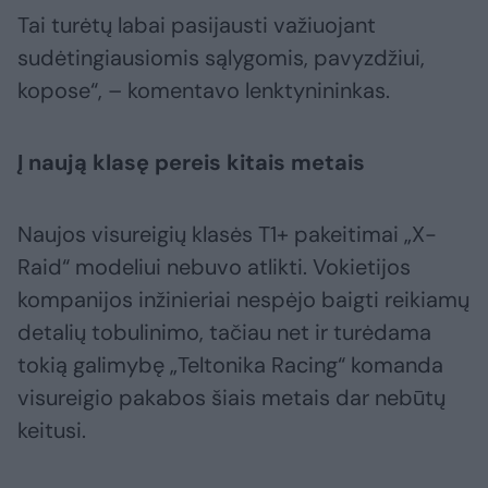
Tai turėtų labai pasijausti važiuojant
sudėtingiausiomis sąlygomis, pavyzdžiui,
kopose“, – komentavo lenktynininkas.
Į naują klasę pereis kitais metais
Naujos visureigių klasės T1+ pakeitimai „X-
Raid“ modeliui nebuvo atlikti. Vokietijos
kompanijos inžinieriai nespėjo baigti reikiamų
detalių tobulinimo, tačiau net ir turėdama
tokią galimybę „Teltonika Racing“ komanda
visureigio pakabos šiais metais dar nebūtų
keitusi.