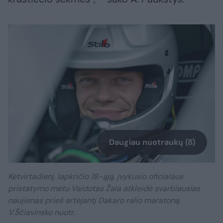
Daugiau nuotraukų (8)
Ketvirtadienį, lapkričio 18-ąją, įvykusio oficialaus
pristatymo metu Vaidotas Žala atkleidė svarbiausias
naujienas prieš artėjantį Dakaro ralio maratoną.
V.Ščiavinsko nuotr.