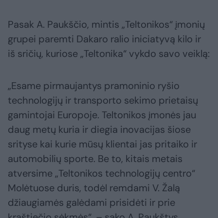
Pasak A. Paukščio, mintis „Teltonikos“ įmonių
grupei paremti Dakaro ralio iniciatyvą kilo ir
iš sričių, kuriose „Teltonika“ vykdo savo veiklą:
„Esame pirmaujantys pramoninio ryšio
technologijų ir transporto sekimo prietaisų
gamintojai Europoje. Teltonikos įmonės jau
daug metų kuria ir diegia inovacijas šiose
srityse kai kurie mūsų klientai jas pritaiko ir
automobilių sporte. Be to, kitais metais
atversime „Teltonikos technologijų centro“
Molėtuose duris, todėl remdami V. Žalą
džiaugiamės galėdami prisidėti ir prie
kraštiečio sėkmės“, – sako A. Paukštys.