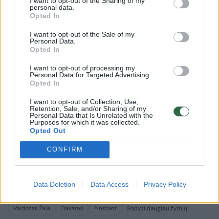
I want to opt-out of the Sharing of my
personal data.
Opted In
„Nemunring Winter Games“
Arūnas G
I want to opt-out of the Sale of my
pradeda naują sezoną
naują ko
Personal Data.
Opted In
tikslus: 
I want to opt-out of processing my
Personal Data for Targeted Advertising.
Opted In
I want to opt-out of Collection, Use,
Retention, Sale, and/or Sharing of my
Kartu patyrėme ir džiugių, ir apmaudžių
Personal Data that Is Unrelated with the
Purposes for which it was collected.
akimirkų. Smagu, kad visose situacijose
Opted Out
jautėme „Agrorodeo“ kolektyvo ir jų partnerių
CONFIRM
palaikymą ir už tai esame jiems dėkingi.“, –
pasakojo V.Žala.
Data Deletion
Data Access
Privacy Policy
Vaidotas Žala
Dakaras
^Instant
Rodyti daugiau žymių