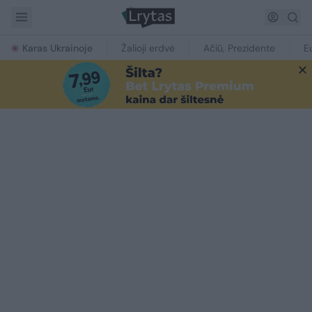
Karas Ukrainoje
Žalioji erdvė
Ačiū, Prezidente
E