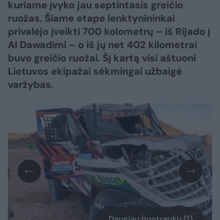
kuriame įvyko jau septintasis greičio
ruožas. Šiame etape lenktynininkai
privalėjo įveikti 700 kolometrų – iš Rijado į
Al Dawadimi – o iš jų net 402 kilometrai
buvo greičio ruožai. Šį kartą visi aštuoni
Lietuvos ekipažai sėkmingai užbaigė
varžybas.
Daugiau nuotraukų (1)