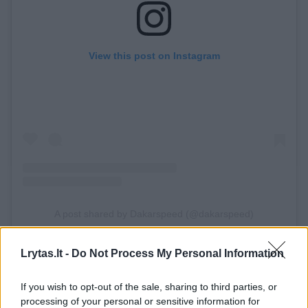
View this post on Instagram
A post shared by Dakarspeed (@dakarspeed)
Lrytas.lt -
Do Not Process My Personal Information
Avarija buvo panaši į Benedikto Vanago
If you wish to opt-out of the sale, sharing to third parties, or
avariją – nepamatęs kelių kalnelių Maurikas
processing of your personal or sensitive information for