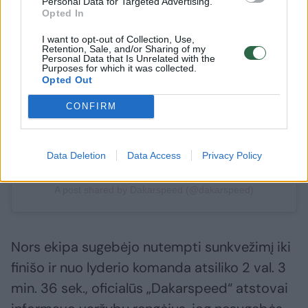
Personal Data for Targeted Advertising.
Opted In
View this post on Instagram
I want to opt-out of Collection, Use,
Retention, Sale, and/or Sharing of my
Personal Data that Is Unrelated with the
Purposes for which it was collected.
Opted Out
CONFIRM
Data Deletion
Data Access
Privacy Policy
A post shared by Dakarspeed (@dakarspeed)
Nors ekipa sugebėjo nutempti sunkvežimį iki
finišo ir nuo lyderio komanda atsiliko 2 val. 3
min. 36 sek., oficialūs „Dakarspeed“ atstovai