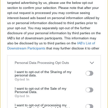
Van Den Heuvelis nesuvaldė sunkvežimio ir
targeted advertising by us, please use the below opt-out
šis vertėsi.
section to confirm your selection. Please note that after your
opt-out request is processed you may continue seeing
interest-based ads based on personal information utilized by
us or personal information disclosed to third parties prior to
Tiesa, jis atsistojo ant ratų. Kaip teigė šios
your opt-out. You may separately opt-out of the further
komandos atstovai, sunkių traumų
disclosure of your personal information by third parties on the
sportininkai negavo.
IAB’s list of downstream participants. This information may
also be disclosed by us to third parties on the
IAB’s List of
Downstream Participants
that may further disclose it to other
third parties.
Personal Data Processing Opt Outs
I want to opt-out of the Sharing of my
personal data.
Opted In
I want to opt-out of the Sale of my
Personal Data.
Opted In
I want to opt-out of processing my