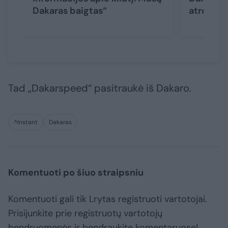
Dakaras baigtas“
atrodė i
Tad „Dakarspeed“ pasitraukė iš Dakaro.
^Instant
Dakaras
Komentuoti po šiuo straipsniu
Komentuoti gali tik Lrytas registruoti vartotojai.
Prisijunkite prie registruotų vartotojų
bendruomenės ir bendraukite komentaruose!