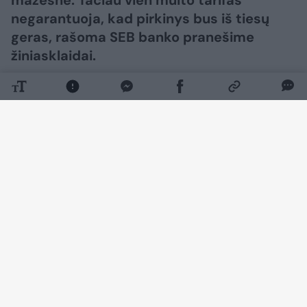
mažesnė. Tačiau vien muito tarifas
negarantuoja, kad pirkinys bus iš tiesų
geras, rašoma SEB banko pranešime
žiniasklaidai.
Daugiau nuotraukų (4)
Pirmiausia svarbu suprasti, kad muitų