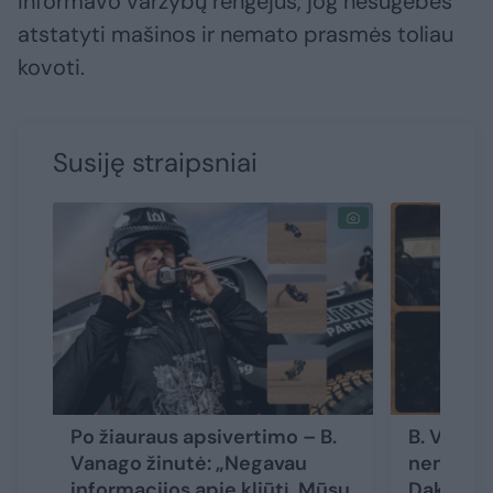
informavo varžybų rengėjus, jog nesugebės
atstatyti mašinos ir nemato prasmės toliau
kovoti.
Susiję straipsniai
Po žiauraus apsivertimo – B.
B. Vanag
Vanago žinutė: „Negavau
nematytą
informacijos apie kliūtį. Mūsų
Dakare įr