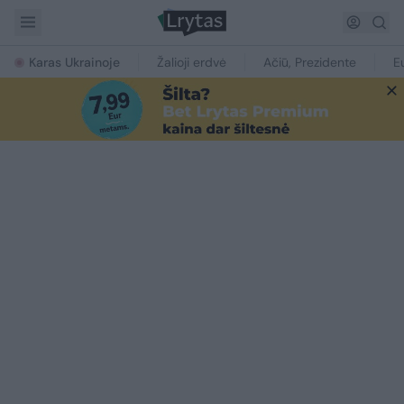
Karas Ukrainoje
Žalioji erdvė
Ačiū, Prezidente
E