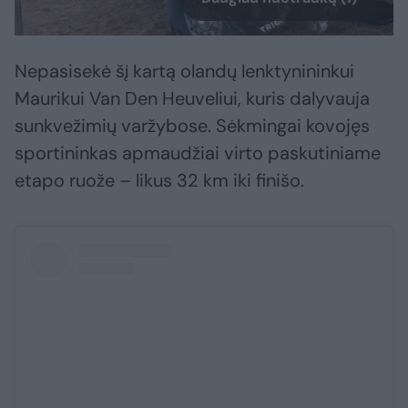
Nepasisekė šį kartą olandų lenktynininkui
Maurikui Van Den Heuveliui, kuris dalyvauja
sunkvežimių varžybose. Sėkmingai kovojęs
sportininkas apmaudžiai virto paskutiniame
etapo ruože – likus 32 km iki finišo.