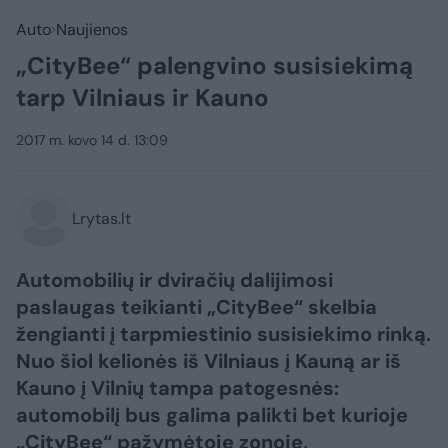
Auto
Naujienos
„CityBee“ palengvino susisiekimą
tarp Vilniaus ir Kauno
2017 m. kovo 14 d. 13:09
Lrytas.lt
Automobilių ir dviračių dalijimosi
paslaugas teikianti „CityBee“ skelbia
žengianti į tarpmiestinio susisiekimo rinką.
Nuo šiol kelionės iš Vilniaus į Kauną ar iš
Kauno į Vilnių tampa patogesnės:
automobilį bus galima palikti bet kurioje
„CityBee“ pažymėtoje zonoje,