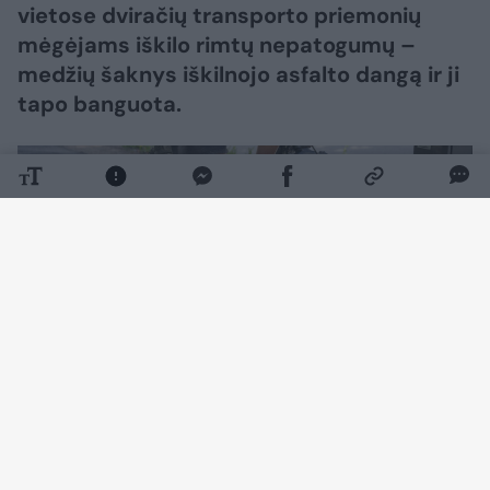
vietose dviračių transporto priemonių
mėgėjams iškilo rimtų nepatogumų –
medžių šaknys iškilnojo asfalto dangą ir ji
tapo banguota.
Daugiau nuotraukų (12)