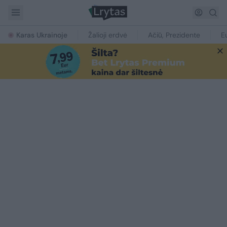
Karas Ukrainoje
Žalioji erdvė
Ačiū, Prezidente
E