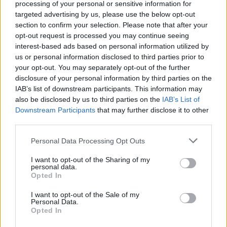
processing of your personal or sensitive information for
targeted advertising by us, please use the below opt-out
Kauno miesto savivaldybės vicemeras
section to confirm your selection. Please note that after your
opt-out request is processed you may continue seeing
Povilas Mačiulis teigia, kad tokia paslauga
interest-based ads based on personal information utilized by
išties palengvins keliones gyventojams.
us or personal information disclosed to third parties prior to
your opt-out. You may separately opt-out of the further
disclosure of your personal information by third parties on the
„Į tarpmiestinio susisiekimo rinką įžengia
IAB’s list of downstream participants. This information may
also be disclosed by us to third parties on the
IAB’s List of
žaidėjas, siūlantis keliauti kur kas patogiau:
Downstream Participants
that may further disclose it to other
nesitaikant prie tarpmiestinių autobusų ar
third parties.
traukinių išvykimo laiko, o tiesiog sėdant į
Personal Data Processing Opt Outs
automobilį atsiradus poreikiui.
I want to opt-out of the Sharing of my
personal data.
Opted In
Kaunas – vienas patraukliausių miestų
I want to opt-out of the Sale of my
gyvenimui, tačiau ne paslaptis, kad nemažai
Personal Data.
Opted In
kauniečių kasdien keliauja į Vilnių darbo