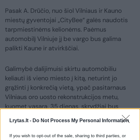
Pasak A. Drūčio, nuo šiol Vilniaus ir Kauno
miestų gyventojai „CityBee“ galės naudotis
tarpmiestinėms kelionėms. Paėmus
automobilį Vilniuje jį be vargo bus galima
palikti Kaune ir atvirkščiai.
Galimybė dalijimuisi skirtu automobiliu
keliauti iš vieno miesto į kitą, neturint jo
grąžinti į konkrečią vietą, ypač pasitarnaus
Vilniaus oro uosto rekonstrukcijos metu,
kuomet vasarą, 35 dienas, skrydžiai bus
nukreipiami į Kauno oro uostą, o susisiekimas
Lrytas.lt -
Do Not Process My Personal Information
tarp didžiųjų Lietuvos miestų taps itin
aktualus.
If you wish to opt-out of the sale, sharing to third parties, or