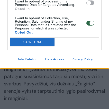
reikalais ar tiesiog į renginius, konferencijas.
I want to opt-out of processing my
Personal Data for Targeted Advertising.
Nauja paslauga – ir patogi, ir miestų
Opted In
bendrystę skatinanti galimybė“, – sako P.
I want to opt-out of Collection, Use,
Mačiulis.
Retention, Sale, and/or Sharing of my
Personal Data that Is Unrelated with the
Purposes for which it was collected.
Opted Out
Kooperuojantis – pigiau
CONFIRM
Anot „Go Vilnius“ vadovo Dariaus Ūdrio,
Data Deletion
Data Access
Privacy Policy
Vilnius ir Kaunas turtingi organizuojamais
renginiais ir įvairiomis iniciatyvomis, todėl
patogus susisiekimas tarp šių miestų yra itin
svarbus. Pavyzdžiui, vis dažniau „Žalgirio“
arenoje vyksta tarptautinio lygio pasirodymai
ir renginiai.