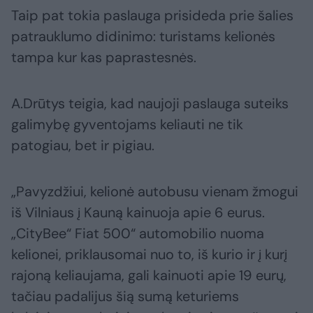
Taip pat tokia paslauga prisideda prie šalies
patrauklumo didinimo: turistams kelionės
tampa kur kas paprastesnės.
A.Drūtys teigia, kad naujoji paslauga suteiks
galimybę gyventojams keliauti ne tik
patogiau, bet ir pigiau.
„Pavyzdžiui, kelionė autobusu vienam žmogui
iš Vilniaus į Kauną kainuoja apie 6 eurus.
„CityBee“ Fiat 500“ automobilio nuoma
kelionei, priklausomai nuo to, iš kurio ir į kurį
rajoną keliaujama, gali kainuoti apie 19 eurų,
tačiau padalijus šią sumą keturiems