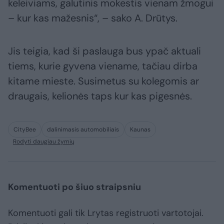
keleiviams, galutinis mokestis vienam žmogui
– kur kas mažesnis“, – sako A. Drūtys.
Jis teigia, kad ši paslauga bus ypač aktuali
tiems, kurie gyvena viename, tačiau dirba
kitame mieste. Susimetus su kolegomis ar
draugais, kelionės taps kur kas pigesnės.
CityBee
dalinimasis automobiliais
Kaunas
Rodyti daugiau žymių
Komentuoti po šiuo straipsniu
Komentuoti gali tik Lrytas registruoti vartotojai.