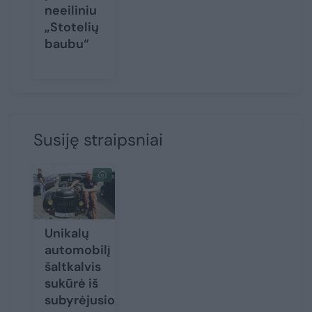
neeiliniu
„Stotelių
baubu“
Susiję straipsniai
Unikalų
automobilį
šaltkalvis
sukūrė iš
subyrėjusio