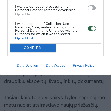
„Mercedes-Benz“ specialistų vertinimas,
I want to opt-out of processing my
Personal Data for Targeted Advertising.
nepriklausomo eksperto išvada, Lietuvos
Opted In
teismo ekspertizės centro valstybinė
I want to opt-out of Collection, Use,
ekspertizė, baigtas policijos tyrimas, kurio
Retention, Sale, and/or Sharing of my
Personal Data that Is Unrelated with the
metu nenustatyta jokios nusikalstamos
Purposes for which it was collected.
Opted Out
veikos. Nepaisant to, galutinio sprendimo vis
CONFIRM
dar nėra“, – pasakoja vyras.
Anot jo, per beveik metus sukaupta daugiau
Data Deletion
Data Access
Privacy Policy
kaip 60 puslapių oficialaus susirašinėjimo su
draudiku, ekspertų išvadų ir kitų dokumentų.
Tačiau, kaip teigė V. Kairys, bylos nagrinėjimo
metu nuolat atsirasdavo naujų priežasčių,