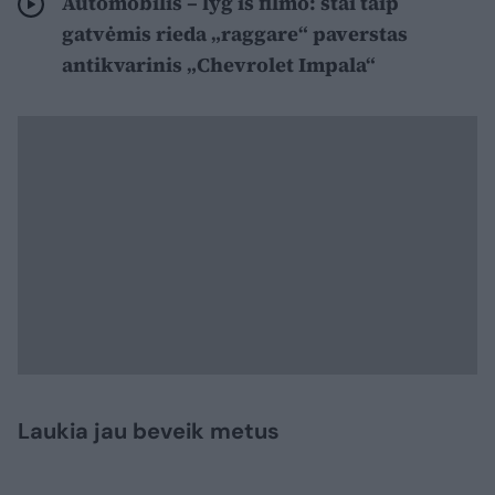
Automobilis – lyg iš filmo: štai taip
gatvėmis rieda „raggare“ paverstas
antikvarinis „Chevrolet Impala“
Laukia jau beveik metus