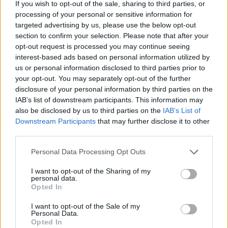
degalai
gyventojų
If you wish to opt-out of the sale, sharing to third parties, or
nebuvo 
processing of your personal or sensitive information for
targeted advertising by us, please use the below opt-out
section to confirm your selection. Please note that after your
opt-out request is processed you may continue seeing
interest-based ads based on personal information utilized by
us or personal information disclosed to third parties prior to
2025 m. rugsėjo 4 d. jis Lietuvoje pateko į
your opt-out. You may separately opt-out of the further
disclosure of your personal information by third parties on the
eismo įvykį, o už avariją atsakingo vairuotojo
IAB’s list of downstream participants. This information may
civilinę atsakomybę draudžia bendrovės
also be disclosed by us to third parties on the
IAB’s List of
Downstream Participants
that may further disclose it to other
„Balcia Insurance SE“ Lietuvos filialas.
third parties.
Personal Data Processing Opt Outs
Pasak jo, nuo avarijos praėjo beveik vieni
I want to opt-out of the Sharing of my
metai, tačiau galutinis sprendimas dėl žalos
personal data.
Opted In
atlyginimo iki šiol nėra priimtas.
I want to opt-out of the Sale of my
Personal Data.
„Per tą laiką buvo atlikta automobilio apžiūra,
Opted In