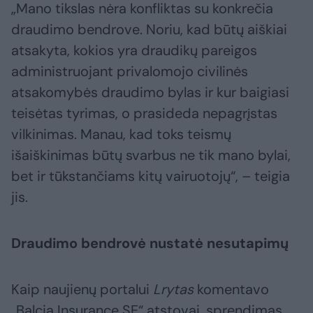
„Mano tikslas nėra konfliktas su konkrečia
draudimo bendrove. Noriu, kad būtų aiškiai
atsakyta, kokios yra draudikų pareigos
administruojant privalomojo civilinės
atsakomybės draudimo bylas ir kur baigiasi
teisėtas tyrimas, o prasideda nepagrįstas
vilkinimas. Manau, kad toks teismų
išaiškinimas būtų svarbus ne tik mano bylai,
bet ir tūkstančiams kitų vairuotojų“, – teigia
jis.
Draudimo bendrovė nustatė nesutapimų
Kaip naujienų portalui
Lrytas
komentavo
„Balcia Insurance SE“ atstovai, sprendimas