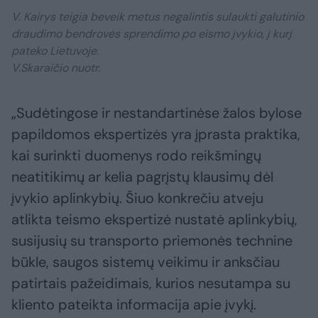
V. Kairys teigia beveik metus negalintis sulaukti galutinio
draudimo bendrovės sprendimo po eismo įvykio, į kurį
pateko Lietuvoje.
V.Skaraičio nuotr.
„Sudėtingose ir nestandartinėse žalos bylose
papildomos ekspertizės yra įprasta praktika,
kai surinkti duomenys rodo reikšmingų
neatitikimų ar kelia pagrįstų klausimų dėl
įvykio aplinkybių. Šiuo konkrečiu atveju
atlikta teismo ekspertizė nustatė aplinkybių,
susijusių su transporto priemonės technine
būkle, saugos sistemų veikimu ir anksčiau
patirtais pažeidimais, kurios nesutampa su
kliento pateikta informacija apie įvykį.