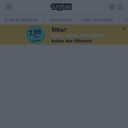
Karas Ukrainoje
Žalioji erdvė
Ačiū, Prezidente
E