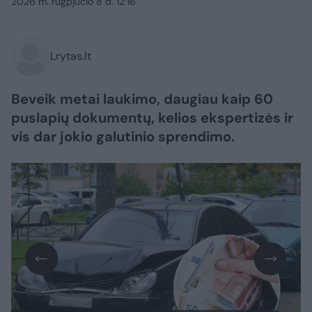
2026 m. rugpjūčio 8 d. 12:16
Lrytas.lt
Beveik metai laukimo, daugiau kaip 60
puslapių dokumentų, kelios ekspertizės ir
vis dar jokio galutinio sprendimo.