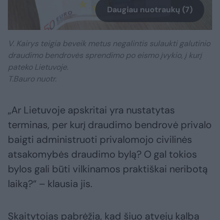
Daugiau nuotraukų (7)
V. Kairys teigia beveik metus negalintis sulaukti galutinio
draudimo bendrovės sprendimo po eismo įvykio, į kurį
pateko Lietuvoje.
T.Bauro nuotr.
„Ar Lietuvoje apskritai yra nustatytas
terminas, per kurį draudimo bendrovė privalo
baigti administruoti privalomojo civilinės
atsakomybės draudimo bylą? O gal tokios
bylos gali būti vilkinamos praktiškai neribotą
laiką?“ – klausia jis.
Skaitytojas pabrėžia, kad šiuo atveju kalba