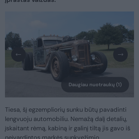
Daugiau nuotraukų (1)
Tiesa, šį egzempliorių sunku būtų pavadinti
lengvuoju automobiliu. Nemažą dalį detalių,
įskaitant rėmą, kabiną ir galinį tiltą jis gavo iš
neįvardintos markės sunkvežimio.