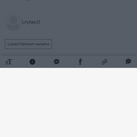
Lrytas.lt
Lrytas Premium nariams
Kauno valdžia giriasi tankiu ir patogiu
dviračių takų tinklu, tačiau kai kuriose
vietose dviračių transporto priemonių
mėgėjams iškilo rimtų nepatogumų –
medžių šaknys iškilnojo asfalto dangą ir ji
tapo banguota.