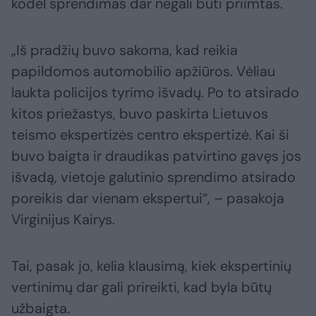
kodėl sprendimas dar negali būti priimtas.
„Iš pradžių buvo sakoma, kad reikia
papildomos automobilio apžiūros. Vėliau
laukta policijos tyrimo išvadų. Po to atsirado
kitos priežastys, buvo paskirta Lietuvos
teismo ekspertizės centro ekspertizė. Kai ši
buvo baigta ir draudikas patvirtino gavęs jos
išvadą, vietoje galutinio sprendimo atsirado
poreikis dar vienam ekspertui“, – pasakoja
Virginijus Kairys.
Tai, pasak jo, kelia klausimą, kiek ekspertinių
vertinimų dar gali prireikti, kad byla būtų
užbaigta.