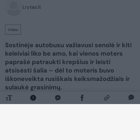
Lrytas.lt
Video
Sostinėje autobusu važiavusi senolė ir kiti
keleiviai liko be amo, kai vienos moters
paprašė patraukti krepšius ir leisti
atsisėsti šalia – dėl to moteris buvo
iškoneveikta rusiškais keiksmažodžiais ir
sulaukė grasinimų.