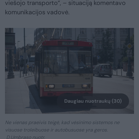
viešojo transporto“, – situaciją komentavo
komunikacijos vadovė.
Daugiau nuotraukų (30)
Ne vienas praeivis teigė, kad vėsinimo sistemos ne
visuose troleibuose ir autobusuose yra geros.
D.Umbraso nuotr.