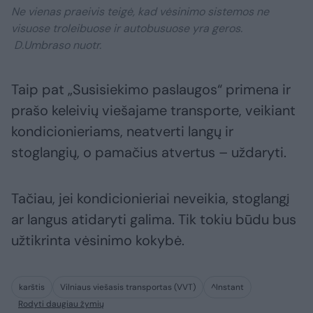
Ne vienas praeivis teigė, kad vėsinimo sistemos ne
visuose troleibuose ir autobusuose yra geros.
D.Umbraso nuotr.
Taip pat „Susisiekimo paslaugos“ primena ir
prašo keleivių viešajame transporte, veikiant
kondicionieriams, neatverti langų ir
stoglangių, o pamačius atvertus – uždaryti.
Tačiau, jei kondicionieriai neveikia, stoglangį
ar langus atidaryti galima. Tik tokiu būdu bus
užtikrinta vėsinimo kokybė.
karštis
Vilniaus viešasis transportas (VVT)
^Instant
Rodyti daugiau žymių