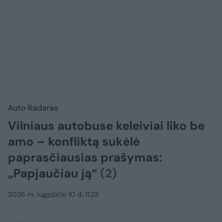
Auto
Radaras
Vilniaus autobuse keleiviai liko be
amo – konfliktą sukėlė
paprasčiausias prašymas:
„Papjaučiau ją“
(2)
2026 m. rugpjūčio 10 d. 11:23