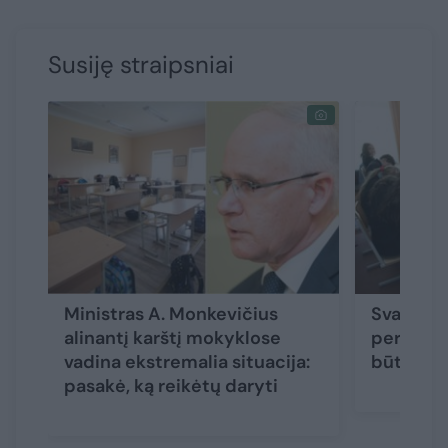
Susiję straipsniai
Ministras A. Monkevičius
Svarbi ži
alinantį karštį mokyklose
per karš
vadina ekstremalia situacija:
būti tr
pasakė, ką reikėtų daryti