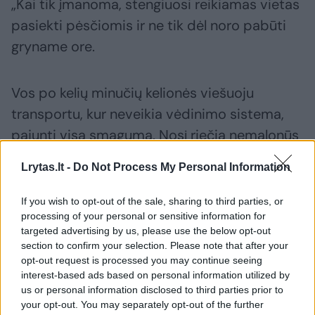
„Kai tik įmanoma, stengiuosi reikiamas vietas
pasiekti pėsčiomis ir ne tik dėl noro pabūti
gryname ore.
Vos po kelių minučių kelionės viešuoju
transportu, kur neveikia vėdinimo sistema,
pajunti visą smagumą. Nosį riečia nemalonūs
kvapai, bėga prakaitas, o kur dar prisiglaudę
Lrytas.lt -
Do Not Process My Personal Information
kiti sušilę keleiviai. Ypač piko
valandomis daliniesi ne tik erdve autobuse,
If you wish to opt-out of the sale, sharing to third parties, or
bet dar ir prakaitu...
processing of your personal or sensitive information for
targeted advertising by us, please use the below opt-out
section to confirm your selection. Please note that after your
opt-out request is processed you may continue seeing
Tiesiog bjauru. Norėčiau, kad valdininkai
interest-based ads based on personal information utilized by
patys važiuotų viešuoju transportu, kur nėra
us or personal information disclosed to third parties prior to
vėdinimo, ir pajustų, ką tai reiškia“, – neslėpė
your opt-out. You may separately opt-out of the further