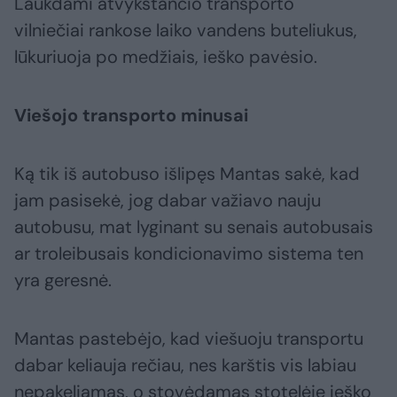
Laukdami atvykstančio transporto
vilniečiai rankose laiko vandens buteliukus,
lūkuriuoja po medžiais, ieško pavėsio.
Viešojo transporto minusai
Ką tik iš autobuso išlipęs Mantas sakė, kad
jam pasisekė, jog dabar važiavo nauju
autobusu, mat lyginant su senais autobusais
ar troleibusais kondicionavimo sistema ten
yra geresnė.
Mantas pastebėjo, kad viešuoju transportu
dabar keliauja rečiau, nes karštis vis labiau
nepakeliamas, o stovėdamas stotelėje ieško