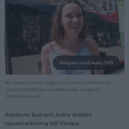
Daugiau nuotraukų (30)
Ne vienas praeivis teigė, kad vėsinimo sistemos ne
visuose troleibuose ir autobusuose yra geros.
D.Umbraso nuotr.
Autobuso laukianti Aušra išreiškė
nepasitenkinimą dėl Vilniaus