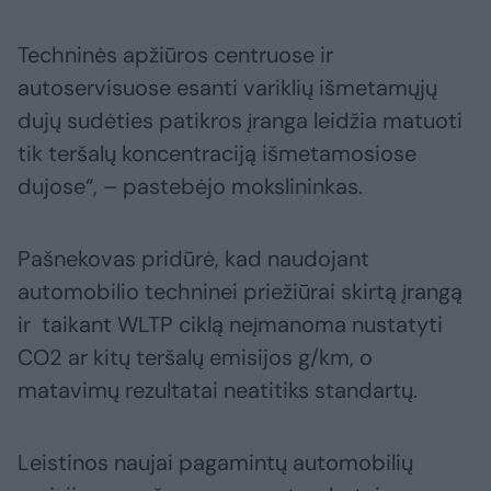
Techninės apžiūros centruose ir
autoservisuose esanti variklių išmetamųjų
dujų sudėties patikros įranga leidžia matuoti
tik teršalų koncentraciją išmetamosiose
dujose“, – pastebėjo mokslininkas.
Pašnekovas pridūrė, kad naudojant
automobilio techninei priežiūrai skirtą įrangą
ir taikant WLTP ciklą neįmanoma nustatyti
CO2 ar kitų teršalų emisijos g/km, o
matavimų rezultatai neatitiks standartų.
Leistinos naujai pagamintų automobilių