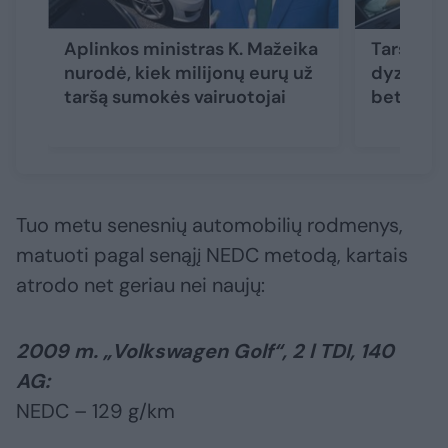
Aplinkos ministras K. Mažeika
Taršos m
nurodė, kiek milijonų eurų už
dyzelius
taršą sumokės vairuotojai
bet reikė
Tuo metu senesnių automobilių rodmenys,
matuoti pagal senąjį NEDC metodą, kartais
atrodo net geriau nei naujų:
2009 m. „Volkswagen Golf“, 2 l TDI, 140
AG:
NEDC – 129 g/km