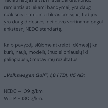
Tačiau naujasis WLTP standartas, kuriuo
remiantis atliekami bandymai, yra daug
realesnis ir atspindi tikras emisijas, tad jos
yra daug didesnės, nei buvo vertinama pagal
ankstesnį NEDC standartą.
Kaip pavyzdį, siūlome atkreipti dėmesį į kai
kurių naujų modelių (nuo silpniausių iki
galingiausių) matavimų rezultatus:
„Volkswagen Golf“, 1,6 l TDI, 115 AG:
NEDC – 109 g/km,
WLTP – 130 g/km.