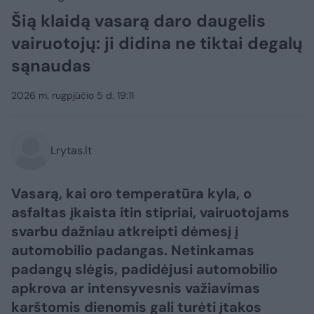
Šią klaidą vasarą daro daugelis
vairuotojų: ji didina ne tiktai degalų
sąnaudas
2026 m. rugpjūčio 5 d. 19:11
Lrytas.lt
Vasarą, kai oro temperatūra kyla, o
asfaltas įkaista itin stipriai, vairuotojams
svarbu dažniau atkreipti dėmesį į
automobilio padangas. Netinkamas
padangų slėgis, padidėjusi automobilio
apkrova ar intensyvesnis važiavimas
karštomis dienomis gali turėti įtakos