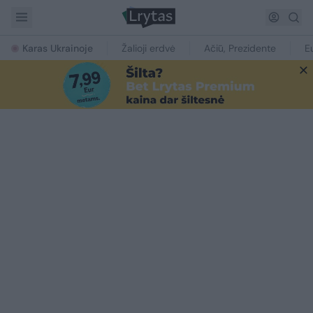
Karas Ukrainoje
Žalioji erdvė
Ačiū, Prezidente
E