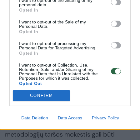
I want to opt-out of the Sharing of my
personal data.
Opted In
I want to opt-out of the Sale of my
Personal Data.
Opted In
Automobilių taršos mokestis:
Ramūnas
I want to opt-out of processing my
Personal Data for Targeted Advertising.
4 siūlymai, kaip nesupykdyti
patiksli
Opted In
vairuotojų ir išpešti daugiau
automobi
naudos
taršos m
I want to opt-out of Collection, Use,
Retention, Sale, and/or Sharing of my
Personal Data that Is Unrelated with the
Purposes for which it was collected.
Opted Out
CONFIRM
Lemia daug faktorių
Data Deletion
Data Access
Privacy Policy
Aiškiai matosi, kad dėl skirtingų matavimo
metodologijų taršos mokestis gali būti