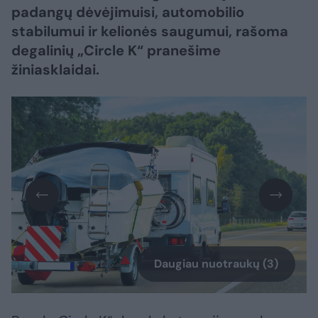
padangų dėvėjimuisi, automobilio
stabilumui ir kelionės saugumui, rašoma
degalinių „Circle K“ pranešime
žiniasklaidai.
Daugiau nuotraukų (3)