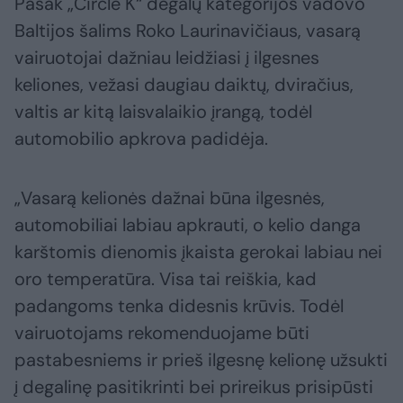
Pasak „Circle K“ degalų kategorijos vadovo
Baltijos šalims Roko Laurinavičiaus, vasarą
vairuotojai dažniau leidžiasi į ilgesnes
keliones, vežasi daugiau daiktų, dviračius,
valtis ar kitą laisvalaikio įrangą, todėl
automobilio apkrova padidėja.
„Vasarą kelionės dažnai būna ilgesnės,
automobiliai labiau apkrauti, o kelio danga
karštomis dienomis įkaista gerokai labiau nei
oro temperatūra. Visa tai reiškia, kad
padangoms tenka didesnis krūvis. Todėl
vairuotojams rekomenduojame būti
pastabesniems ir prieš ilgesnę kelionę užsukti
į degalinę pasitikrinti bei prireikus prisipūsti