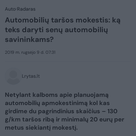
Auto
Radaras
Automobilių taršos mokestis: ką
teks daryti senų automobilių
savininkams?
2019 m. rugsėjo 9 d. 07:31
Lrytas.lt
Netylant kalboms apie planuojamą
automobilių apmokestinimą kol kas
girdime du pagrindinius skaičius – 130
g/km taršos ribą ir minimalų 20 eurų per
metus siekiantį mokestį.