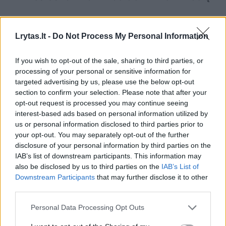
Maršrutą turi sudaryti trys segmentai: miesto
Lrytas.lt -
Do Not Process My Personal Information
(iki 60 km/val.), užmiesčio (60–90 km/val.) ir
greitkelio (didesnis nei 90 km/val).
If you wish to opt-out of the sale, sharing to third parties, or
processing of your personal or sensitive information for
targeted advertising by us, please use the below opt-out
Kiekvienas segmentas turi sudaryti ne
section to confirm your selection. Please note that after your
opt-out request is processed you may continue seeing
mažiau kaip 16 kilometrų. Testuojamos azoto
interest-based ads based on personal information utilized by
oksidų ir kietųjų dalelių emisijos.
us or personal information disclosed to third parties prior to
your opt-out. You may separately opt-out of the further
disclosure of your personal information by third parties on the
IAB’s list of downstream participants. This information may
Susiję straipsniai
also be disclosed by us to third parties on the
IAB’s List of
Downstream Participants
that may further disclose it to other
third parties.
Personal Data Processing Opt Outs