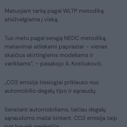
Matuojant taršą pagal WLTP metodiką
atsižvelgiama į viską.
Tuo metu pagal senąją NEDC metodiką,
matavimai atliekami paprastai – vienas
skaičius skirtingiems modeliams ir
varikliams“, – pasakojo A. Kostiukovič.
„CO2 emisija tiesiogiai priklauso nuo
automobilio degalų tipo ir sąnaudų.
Senstant automobiliams, tačiau degalų
sąnaudoms mažai kintant, CO2 emisija taip
pat beveik nesikeičia.