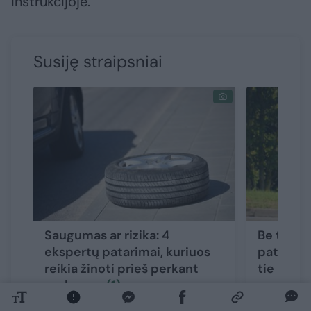
instrukcijoje.
Susiję straipsniai
Saugumas ar rizika: 4
Be techn
ekspertų patarimai, kuriuos
patys to
reikia žinoti prieš perkant
tie išman
padangas
(1)