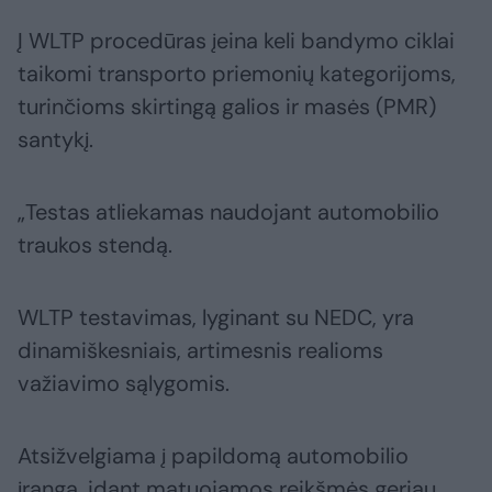
Į WLTP procedūras įeina keli bandymo ciklai
taikomi transporto priemonių kategorijoms,
turinčioms skirtingą galios ir masės (PMR)
santykį.
„Testas atliekamas naudojant automobilio
traukos stendą.
WLTP testavimas, lyginant su NEDC, yra
dinamiškesniais, artimesnis realioms
važiavimo sąlygomis.
Atsižvelgiama į papildomą automobilio
įrangą, idant matuojamos reikšmės geriau