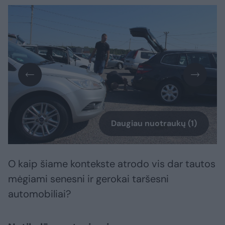
Daugiau nuotraukų (1)
O kaip šiame kontekste atrodo vis dar tautos
mėgiami senesni ir gerokai taršesni
automobiliai?