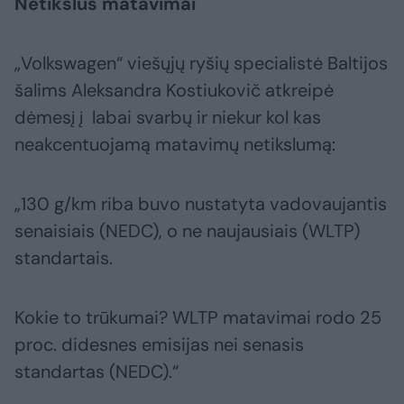
Netikslūs matavimai
„Volkswagen“ viešųjų ryšių specialistė Baltijos
šalims Aleksandra Kostiukovič atkreipė
dėmesį į labai svarbų ir niekur kol kas
neakcentuojamą matavimų netikslumą:
„130 g/km riba buvo nustatyta vadovaujantis
senaisiais (NEDC), o ne naujausiais (WLTP)
standartais.
Kokie to trūkumai? WLTP matavimai rodo 25
proc. didesnes emisijas nei senasis
standartas (NEDC).“