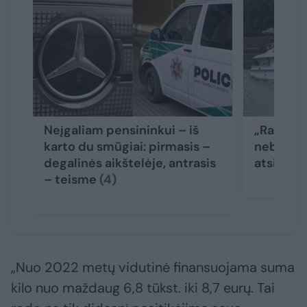
Neįgaliam pensininkui – iš
„Raketa“
karto du smūgiai: pirmasis –
nebeplau
degalinės aikštelėje, antrasis
atsitiko
(
– teisme
(4)
„Nuo 2022 metų vidutinė finansuojama suma
kilo nuo maždaug 6,8 tūkst. iki 8,7 eurų. Tai