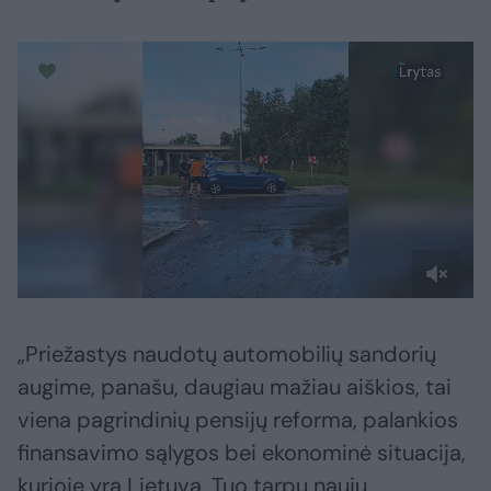
„Priežastys naudotų automobilių sandorių
augime, panašu, daugiau mažiau aiškios, tai
viena pagrindinių pensijų reforma, palankios
finansavimo sąlygos bei ekonominė situacija,
kurioje yra Lietuva. Tuo tarpu naujų