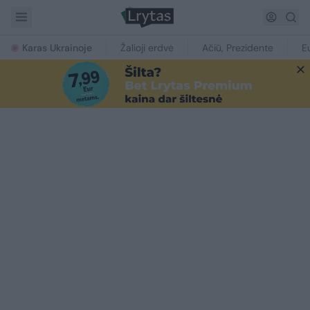
Karas Ukrainoje
Žalioji erdvė
Ačiū, Prezidente
E