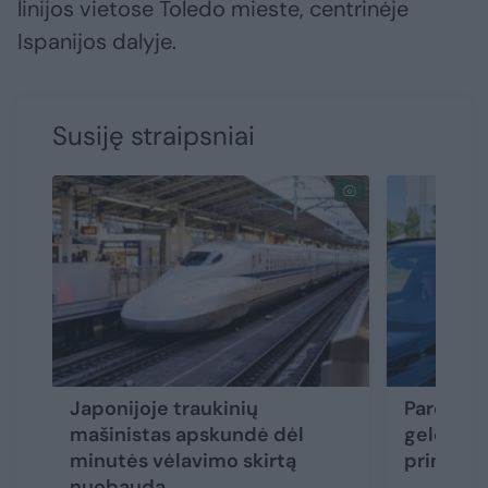
linijos vietose Toledo mieste, centrinėje
Ispanijos dalyje.
Susiję straipsniai
Japonijoje traukinių
Pareigūn
mašinistas apskundė dėl
geležink
minutės vėlavimo skirtą
priminė 
nuobaudą