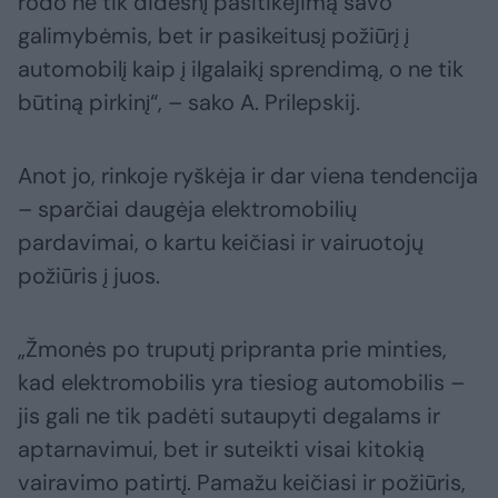
rodo ne tik didesnį pasitikėjimą savo
galimybėmis, bet ir pasikeitusį požiūrį į
automobilį kaip į ilgalaikį sprendimą, o ne tik
būtiną pirkinį“, – sako A. Prilepskij.
Anot jo, rinkoje ryškėja ir dar viena tendencija
– sparčiai daugėja elektromobilių
pardavimai, o kartu keičiasi ir vairuotojų
požiūris į juos.
„Žmonės po truputį pripranta prie minties,
kad elektromobilis yra tiesiog automobilis –
jis gali ne tik padėti sutaupyti degalams ir
aptarnavimui, bet ir suteikti visai kitokią
vairavimo patirtį. Pamažu keičiasi ir požiūris,