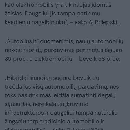
kad elektromobilis yra tik naujas įdomus
žaislas. Daugeliui jis tampa patikimu
kasdieniu pagalbininku“, – sako A. Prilepskij.
„Autoplius.lt“ duomenimis, naujų automobilių
rinkoje hibridų pardavimai per metus išaugo
39 proc., o elektromobilių – beveik 58 proc.
„Hibridai šiandien sudaro beveik du
trečdalius visų automobilių pardavimų, nes
toks pasirinkimas leidžia sumažinti degalų
sąnaudas, nereikalauja įkrovimo
infrastruktūros ir daugeliui tampa natūraliu
žingsniu tarp tradicinio automobilio ir
elektromobilio“, – sako D. Lukavičiūtė.