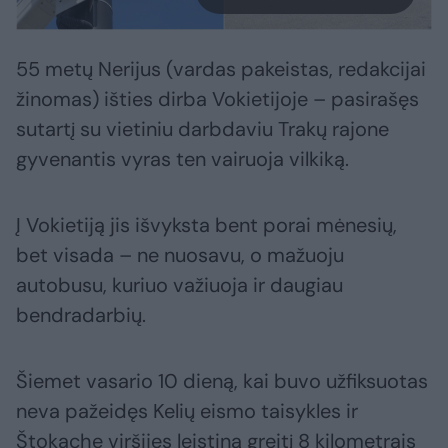
55 metų Nerijus (vardas pakeistas, redakcijai
žinomas) išties dirba Vokietijoje – pasirašęs
sutartį su vietiniu darbdaviu Trakų rajone
gyvenantis vyras ten vairuoja vilkiką.
Į Vokietiją jis išvyksta bent porai mėnesių,
bet visada – ne nuosavu, o mažuoju
autobusu, kuriuo važiuoja ir daugiau
bendradarbių.
Šiemet vasario 10 dieną, kai buvo užfiksuotas
neva pažeidęs Kelių eismo taisykles ir
Štokache viršijęs leistiną greitį 8 kilometrais