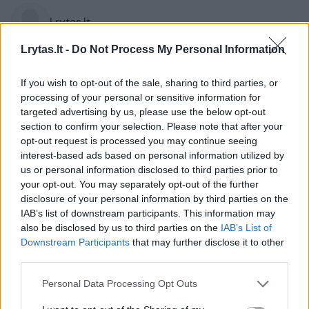
Lrytas.lt
Lrytas.lt -
Do Not Process My Personal Information
Pastaruoju metu automobilių rinkoje
fiksuojant sparčiai augančius pardavimus,
If you wish to opt-out of the sale, sharing to third parties, or
processing of your personal or sensitive information for
ryškėja ir kita tendencija – vieni pirkėjai
targeted advertising by us, please use the below opt-out
vis dažniau renkasi naujus hibridinius
section to confirm your selection. Please note that after your
automobilius, o kiti ieško daugiau kaip 20-
opt-out request is processed you may continue seeing
ties metų senumo transporto priemonių.
interest-based ads based on personal information utilized by
us or personal information disclosed to third parties prior to
Kaip teigia „Autoplius.lt“ vadovė Dovilė
your opt-out. You may separately opt-out of the further
Lukavičiūtė, tai atskleidžia skirtingus
disclosure of your personal information by third parties on the
lietuvių prioritetus, skelbiama žiniasklaidai
IAB’s list of downstream participants. This information may
also be disclosed by us to third parties on the
IAB’s List of
išplatintame pranešime.
Downstream Participants
that may further disclose it to other
third parties.
Personal Data Processing Opt Outs