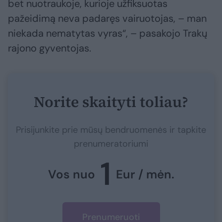
bet nuotraukoje, kurioje užfiksuotas
pažeidimą neva padaręs vairuotojas, – man
niekada nematytas vyras“, – pasakojo Trakų
rajono gyventojas.
Norite skaityti toliau?
Prisijunkite prie mūsų bendruomenės ir tapkite
prenumeratoriumi
1
Vos nuo
Eur / mėn.
Prenumeruoti