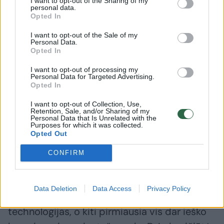
I want to opt-out of the Sharing of my
personal data.
Opted In
I want to opt-out of the Sale of my
Personal Data.
Opted In
I want to opt-out of processing my
Personal Data for Targeted Advertising.
Daugiau nuotraukų (2)
Opted In
I want to opt-out of Collection, Use,
Retention, Sale, and/or Sharing of my
Personal Data that Is Unrelated with the
„Paradoksalu, tačiau šiandien sparčiausiai
Purposes for which it was collected.
Opted Out
auga du visiškai skirtingi segmentai –
modernūs hibridai ir senesni, daugiau kaip 21
CONFIRM
metų automobiliai. Tai rodo, kad Lietuvos
automobilių rinkoje vienu metu egzistuoja dvi
Data Deletion
Data Access
Privacy Policy
realybės: vieni pirkėjai investuoja į naujausias
technologijas, o kiti pirmiausia vis dar ieško