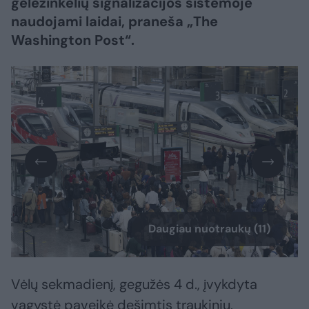
geležinkelių signalizacijos sistemoje
naudojami laidai, praneša „The
Washington Post“.
Daugiau nuotraukų (11)
Vėlų sekmadienį, gegužės 4 d., įvykdyta
vagystė paveikė dešimtis traukinių,