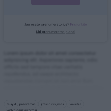
Jau esate prenumeratorius?
Prisijunkite
Kiti prenumeratos planai
Lorem ipsum dolor sit amet consectetur
adipisicing elit. Asperiores sapiente, odio
officiis sed tempore vitae veritatis
repellendus, ad saepe architecto
repudiandae corrupti sit non error illum
consequuntur adipisci dignissimos maxime.
taisyklių pažeidimas
greičio viršijimas
Vokietija
Rodyti daugiau žymių