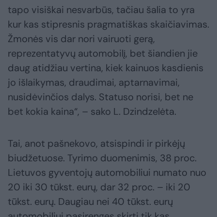
tapo visiškai nesvarbūs, tačiau šalia to yra
kur kas stipresnis pragmatiškas skaičiavimas.
Žmonės vis dar nori vairuoti gerą,
reprezentatyvų automobilį, bet šiandien jie
daug atidžiau vertina, kiek kainuos kasdienis
jo išlaikymas, draudimai, aptarnavimai,
nusidėvinčios dalys. Statuso norisi, bet ne
bet kokia kaina“, – sako L. Dzindzelėta.
Tai, anot pašnekovo, atsispindi ir pirkėjų
biudžetuose. Tyrimo duomenimis, 38 proc.
Lietuvos gyventojų automobiliui numato nuo
20 iki 30 tūkst. eurų, dar 32 proc. – iki 20
tūkst. eurų. Daugiau nei 40 tūkst. eurų
automobiliui pasirengęs skirti tik kas