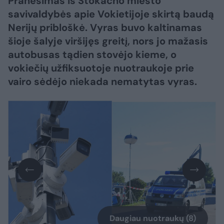
Pranešimas iš Štokacho miesto
savivaldybės apie Vokietijoje skirtą baudą
Nerijų pribloškė. Vyras buvo kaltinamas
šioje šalyje viršijęs greitį, nors jo mažasis
autobusas tądien stovėjo kieme, o
vokiečių užfiksuotoje nuotraukoje prie
vairo sėdėjo niekada nematytas vyras.
Daugiau nuotraukų (8)