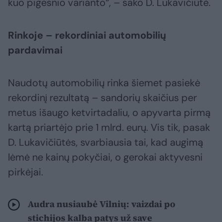
kuo pigesnio varianto“, – sako D. Lukavičiūtė.
Rinkoje – rekordiniai automobilių
pardavimai
Naudotų automobilių rinka šiemet pasiekė
rekordinį rezultatą – sandorių skaičius per
metus išaugo ketvirtadaliu, o apyvarta pirmą
kartą priartėjo prie 1 mlrd. eurų. Vis tik, pasak
D. Lukavičiūtės, svarbiausia tai, kad augimą
lėmė ne kainų pokyčiai, o gerokai aktyvesni
pirkėjai.
Audra nusiaubė Vilnių: vaizdai po
stichijos kalba patys už save