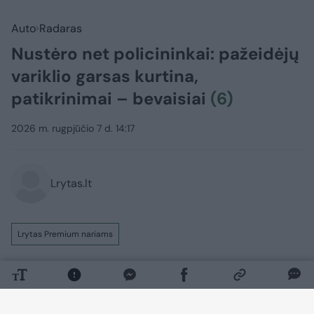
Auto
Radaras
Nustėro net policininkai: pažeidėjų
variklio garsas kurtina,
patikrinimai – bevaisiai
(6)
2026 m. rugpjūčio 7 d. 14:17
Lrytas.lt
Lrytas Premium nariams
126 decibelai. Tokį didžiausią šiais metais
motociklo keliamą triukšmo lygį užfiksavo
policijos pareigūnai. Jiems