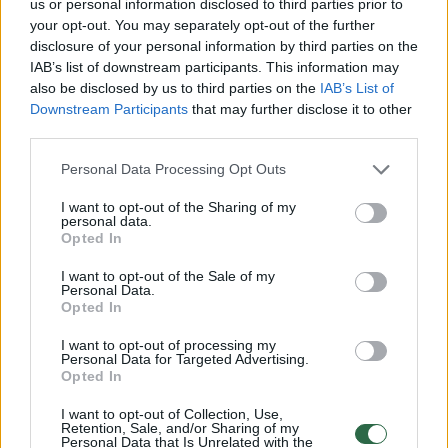
us or personal information disclosed to third parties prior to
your opt-out. You may separately opt-out of the further
disclosure of your personal information by third parties on the
IAB’s list of downstream participants. This information may
also be disclosed by us to third parties on the
IAB’s List of
Downstream Participants
that may further disclose it to other
third parties.
Personal Data Processing Opt Outs
I want to opt-out of the Sharing of my
personal data.
Opted In
Auto
Radaras
I want to opt-out of the Sale of my
Autostradoje – milžiniška spūstis:
Personal Data.
Opted In
sunkvežimis rėžėsi į atitvarus,
I want to opt-out of processing my
nutempinėti teko itin ilgai
Personal Data for Targeted Advertising.
Opted In
2026 m. rugpjūčio 7 d. 13:25
I want to opt-out of Collection, Use,
Retention, Sale, and/or Sharing of my
Personal Data that Is Unrelated with the