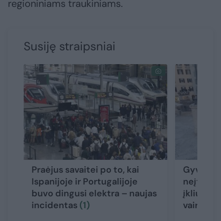
regioniniams traukiniams.
Susiję straipsniai
Praėjus savaitei po to, kai
Gyvenimo
Ispanijoje ir Portugalijoje
neįtikėti
buvo dingusi elektra – naujas
įkliuvo 
incidentas
(1)
vairuoto