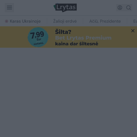
Karas Ukrainoje
Žalioji erdvė
Ačiū, Prezidente
E