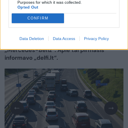
Purposes for which it was collected.
Opted Out
Lrytas.lt
CONFIRM
Dar prieš vidurdienį kelyje Vilnius-
Kaunas-Klaipėda ties Ariogala (Raseinių r.)
Data Deletion
Data Access
Privacy Policy
į atitvarus atsitrenkė sunkvežimis
„Mercedes-Benz“. Apie tai pirmasis
informavo „delfi.lt“.