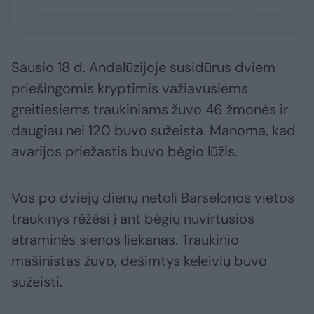
Sausio 18 d. Andalūzijoje susidūrus dviem
priešingomis kryptimis važiavusiems
greitiesiems traukiniams žuvo 46 žmonės ir
daugiau nei 120 buvo sužeista. Manoma, kad
avarijos priežastis buvo bėgio lūžis.
Vos po dviejų dienų netoli Barselonos vietos
traukinys rėžėsi į ant bėgių nuvirtusios
atraminės sienos liekanas. Traukinio
mašinistas žuvo, dešimtys keleivių buvo
sužeisti.