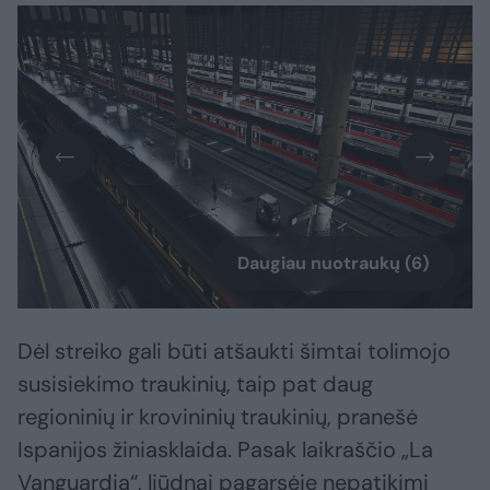
Daugiau nuotraukų (6)
Dėl streiko gali būti atšaukti šimtai tolimojo
susisiekimo traukinių, taip pat daug
regioninių ir krovininių traukinių, pranešė
Ispanijos žiniasklaida. Pasak laikraščio „La
Vanguardia“, liūdnai pagarsėję nepatikimi