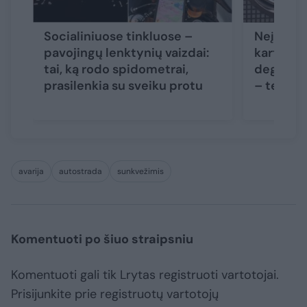
Socialiniuose tinkluose –
Neįgalia
pavojingų lenktynių vaizdai:
karto du
tai, ką rodo spidometrai,
degalinės
prasilenkia su sveiku protu
– teism
avarija
autostrada
sunkvežimis
Komentuoti po šiuo straipsniu
Komentuoti gali tik Lrytas registruoti vartotojai.
Prisijunkite prie registruotų vartotojų