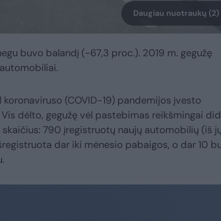
Daugiau nuotraukų (2)
negu buvo balandį (-67,3 proc.). 2019 m. gegužę
 automobiliai.
dėl koronaviruso (COVID-19) pandemijos įvesto
Vis dėlto, gegužę vėl pastebimas reikšmingai did
kaičius: 790 įregistruotų naujų automobilių (iš j
išregistruota dar iki mėnesio pabaigos, o dar 10 b
.