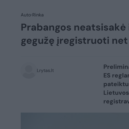
Auto
Rinka
Prabangos neatsisakė i
gegužę įregistruoti ne
Prelimin
Lrytas.lt
ES regla
pateiktu
Lietuvos
registrav