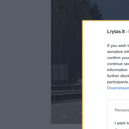
Lrytas.lt -
If you wish 
sensitive in
confirm you
continue se
information 
further disc
participants
Downstream 
Persona
I want t