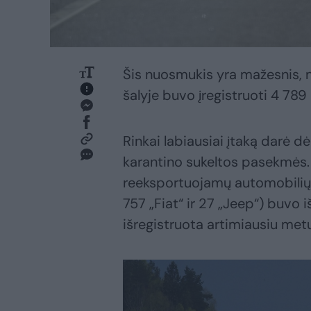
Šis nuosmukis yra mažesnis, 
šalyje buvo įregistruoti 4 789
Rinkai labiausiai įtaką darė 
karantino sukeltos pasekmės. 
reeksportuojamų automobilių s
757 „Fiat“ ir 27 „Jeep“) buvo 
išregistruota artimiausiu metu