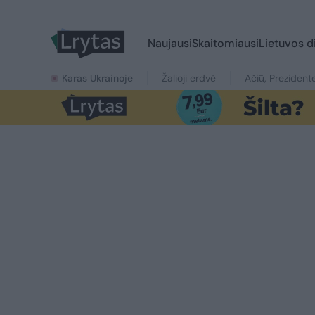
Naujausi
Skaitomiausi
Lietuvos d
Karas Ukrainoje
Žalioji erdvė
Ačiū, Prezident