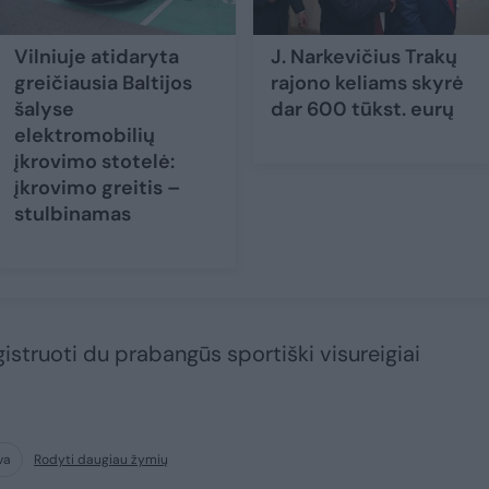
Vilniuje atidaryta
J. Narkevičius Trakų
greičiausia Baltijos
rajono keliams skyrė
šalyse
dar 600 tūkst. eurų
elektromobilių
įkrovimo stotelė:
įkrovimo greitis –
stulbinamas
istruoti du prabangūs sportiški visureigiai
va
Rodyti daugiau žymių