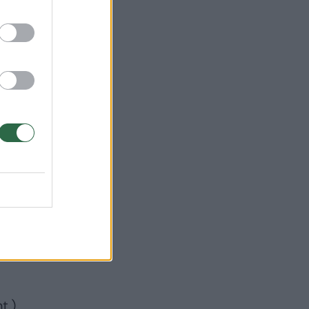
., o
iki
27
et
t.),
–
BMW
.),