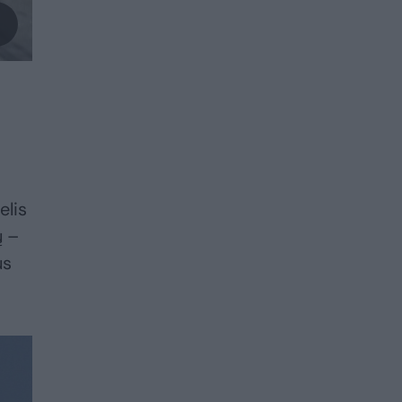
elis
ų –
us