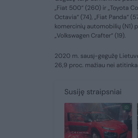
„Fiat 500“ (260) ir „Toyota Cor
Octavia“ (74), „Fiat Panda“ (5
komercinių automobilių (N1) po
„Volkswagen Crafter“ (19).
2020 m. sausį-gegužę Lietuvoje
26,9 proc. mažiau nei atitinka
Susiję straipsniai