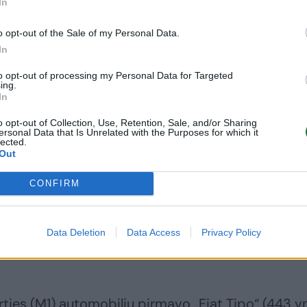
In
truoti 15 506 nauji lengvieji automobiliai.
o opt-out of the Sale of my Personal Data.
In
(M1) registravimas smuko 51,5 proc. iki 2 057 vnt
to opt-out of processing my Personal Data for Targeted
o priemonių (N1) apimtis sumažėjo net 73,7 proc. 
ing.
In
s darbo dienas, pati sėkmingiausia buvo gegužės 
o opt-out of Collection, Use, Retention, Sale, and/or Sharing
utomobiliai, o prasčiausia buvo gegužės 11 d. kuom
ersonal Data that Is Unrelated with the Purposes for which it
lected.
i.
Out
CONFIRM
 automobilių rinkoje pirmavo „Fiat“ markė (768 vn
(380), trečiąją vietą užėmė „Škoda“ (207), ketvirtą 
„Peugeot“ (75). Tarp prestižinių markių pirmavo 
Data Deletion
Data Access
Privacy Policy
ies (M1) automobilių pirmavo „Fiat Tipo“ (443 vnt