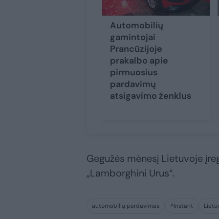
Automobilių
gamintojai
Prancūzijoje
prakalbo apie
pirmuosius
pardavimų
atsigavimo ženklus
Gegužės mėnesį Lietuvoje įreg
„Lamborghini Urus“.
automobilių pardavimas
^Instant
Lietu