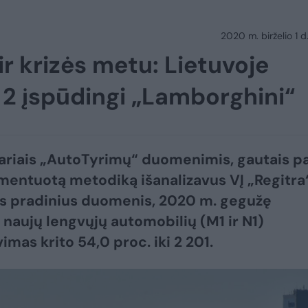
2020 m. birželio 1 d.
r krizės metu: Lietuvoje
t 2 įspūdingi „Lamborghini“
ariais „AutoTyrimų“ duomenimis, gautais p
mentuotą metodiką išanalizavus VĮ „Regitra
s pradinius duomenis, 2020 m. gegužę
 naujų lengvųjų automobilių (M1 ir N1)
imas krito 54,0 proc. iki 2 201.