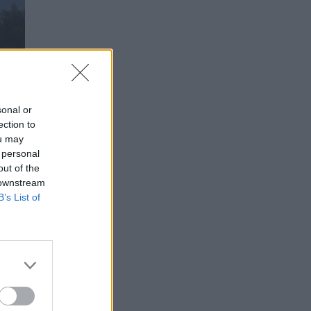
sonal or
ection to
ou may
 personal
out of the
 downstream
B’s List of