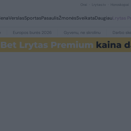
Orai
Lrytas.tv
Horoskopai
iena
Verslas
Sportas
Pasaulis
Žmonės
Sveikata
Daugiau
Lrytas 
e
Europos burės 2026
Gyvenu, ne skrolinu
Darbo ske