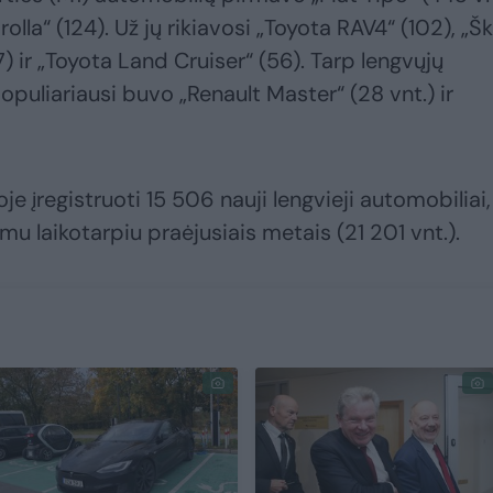
olla“ (124). Už jų rikiavosi „Toyota RAV4“ (102), „
7) ir „Toyota Land Cruiser“ (56). Tarp lengvųjų
puliariausi buvo „Renault Master“ (28 vnt.) ir
 įregistruoti 15 506 nauji lengvieji automobiliai, 
mu laikotarpiu praėjusiais metais (21 201 vnt.).