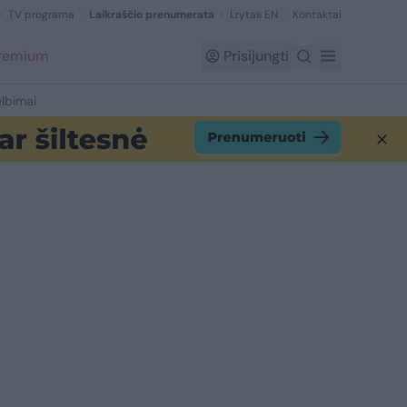
TV programa
Laikraščio prenumerata
Lrytas EN
Kontaktai
Premium
Prisijungti
lbimai