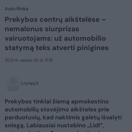
Auto
Rinka
Prekybos centrų aikštelėse –
nemalonus siurprizas
vairuotojams: už automobilio
statymą teks atverti pinigines
2021 m. sausio 20 d. 17:19
Lrytas.lt
Prekybos tinklai žiemą apmokestino
automobilių stovėjimo aikšteles prie
parduotuvių, kad naktimis galėtų išvalyti
sniegą. Labiausiai nustebino „Lidl“,