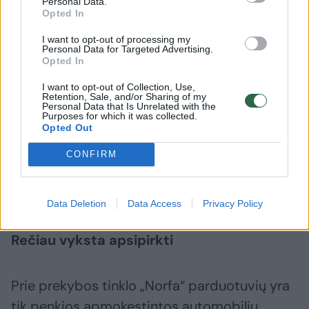
Pavyzdžiui, prie didesnių „Maximos“
Personal Data.
Opted In
parduotuvių nemokamas mašinos stovėjimo
I want to opt-out of processing my
laikas ilgesnis nei prie mažesnių“, – sakė
Personal Data for Targeted Advertising.
Opted In
E.Dapkienė.
I want to opt-out of Collection, Use,
Retention, Sale, and/or Sharing of my
Personal Data that Is Unrelated with the
Įkainiai už papildomą automobilio stovėjimo
Purposes for which it was collected.
Opted Out
laiką priklauso nuo konkrečios vietos,
pavyzdžiui, Vilniuje papildomas
CONFIRM
apmokestinimas skaičiuojamas kas
pusvalandį ir kaina siekia 2 eurus.
Data Deletion
Data Access
Privacy Policy
Rečiau vyksta apsipirkti
Prie prekybos tinklo „Norfa“ parduotuvių yra
tik penkios apmokestintos automobilių