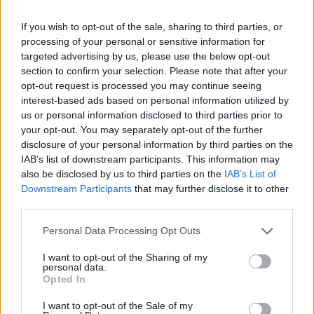
kelio užtvarai, ar jų nėra, tai ribotos trukmės
automobilių stovėjimo aikštelės.
If you wish to opt-out of the sale, sharing to third parties, or
processing of your personal or sensitive information for
targeted advertising by us, please use the below opt-out
section to confirm your selection. Please note that after your
Atvykusiems apsipirkti į parduotuves
opt-out request is processed you may continue seeing
nemokamai laikyti automobilį galima 2–3
interest-based ads based on personal information utilized by
valandas. Tai priklauso nuo konkrečios vietos.
us or personal information disclosed to third parties prior to
your opt-out. You may separately opt-out of the further
disclosure of your personal information by third parties on the
IAB’s list of downstream participants. This information may
„Kad būtų išvengta nesusipratimų, prašome
also be disclosed by us to third parties on the
IAB’s List of
klientų atkreipti dėmesį, koks yra nemokamas
Downstream Participants
that may further disclose it to other
automobilio stovėjimo laikas.
third parties.
Personal Data Processing Opt Outs
Ši trukmė nustatoma tokia, kad pirkėjas
I want to opt-out of the Sharing of my
personal data.
patogiai ir neskubėdamas galėtų apsipirkti.
Opted In
I want to opt-out of the Sale of my