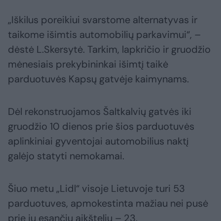
„Iškilus poreikiui svarstome alternatyvas ir
taikome išimtis automobilių parkavimui“, –
dėstė L.Skersytė. Tarkim, lapkričio ir gruodžio
mėnesiais prekybininkai išimtį taikė
parduotuvės Kapsų gatvėje kaimynams.
Dėl rekonstruojamos Šaltkalvių gatvės iki
gruodžio 10 dienos prie šios parduotuvės
aplinkiniai gyventojai automobilius naktį
galėjo statyti nemokamai.
Šiuo metu „Lidl“ visoje Lietuvoje turi 53
parduotuves, apmokestinta mažiau nei pusė
prie jų esančių aikštelių – 23.