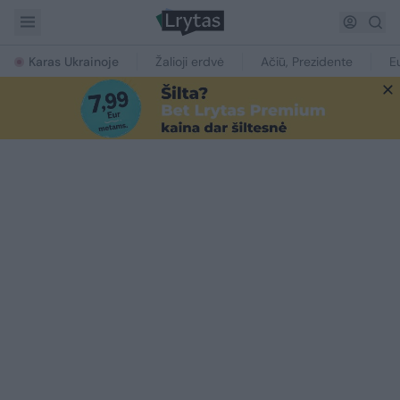
Karas Ukrainoje
Žalioji erdvė
Ačiū, Prezidente
E