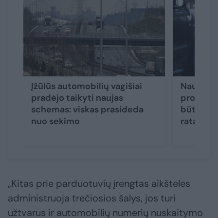
Įžūlūs automobilių vagišiai
Naujas a
pradėjo taikyti naujas
projekta
schemas: viskas prasideda
būtų pl
nuo sekimo
ratas
„Kitas prie parduotuvių įrengtas aikšteles
administruoja trečiosios šalys, jos turi
užtvarus ir automobilių numerių nuskaitymo