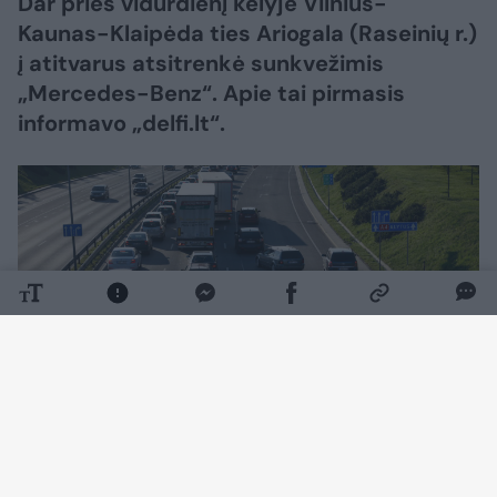
Dar prieš vidurdienį kelyje Vilnius-
Kaunas-Klaipėda ties Ariogala (Raseinių r.)
į atitvarus atsitrenkė sunkvežimis
„Mercedes-Benz“. Apie tai pirmasis
informavo „delfi.lt“.
Daugiau nuotraukų (6)