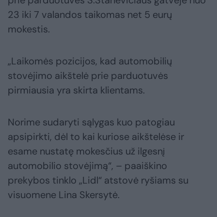
prie parduotuvės S.Stanevičiaus gatvėje nuo
23 iki 7 valandos taikomas net 5 eurų
mokestis.
„Laikomės pozicijos, kad automobilių
stovėjimo aikštelė prie parduotuvės
pirmiausia yra skirta klientams.
Norime sudaryti sąlygas kuo patogiau
apsipirkti, dėl to kai kuriose aikštelėse ir
esame nustatę mokesčius už ilgesnį
automobilio stovėjimą“, – paaiškino
prekybos tinklo „Lidl“ atstovė ryšiams su
visuomene Lina Skersytė.