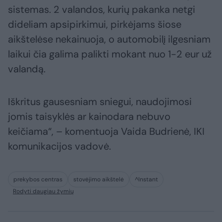
sistemas. 2 valandos, kurių pakanka netgi
dideliam apsipirkimui, pirkėjams šiose
aikštelėse nekainuoja, o automobilį ilgesniam
laikui čia galima palikti mokant nuo 1-2 eur už
valandą.
Iškritus gausesniam sniegui, naudojimosi
jomis taisyklės ar kainodara nebuvo
keičiama“, – komentuoja Vaida Budrienė, IKI
komunikacijos vadovė.
prekybos centras
stovėjimo aikštelė
^Instant
Rodyti daugiau žymių