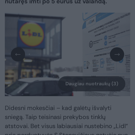
nutaręs imti po 5 eurus už valandą.
Daugiau nuotraukų (3)
Didesni mokesčiai – kad galėtų išvalyti
sniegą. Taip teisinasi prekybos tinklų
atstovai. Bet visus labiausiai nustebino „Lidl“