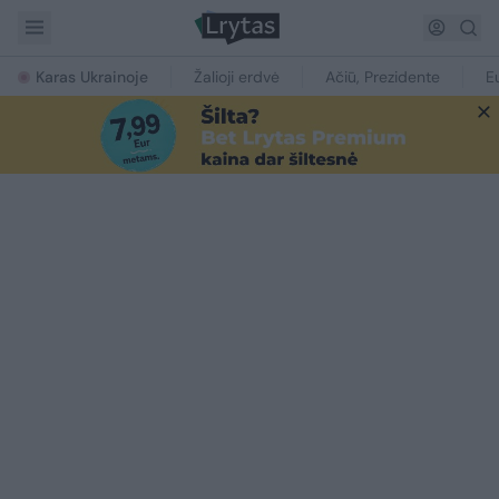
Karas Ukrainoje
Žalioji erdvė
Ačiū, Prezidente
E