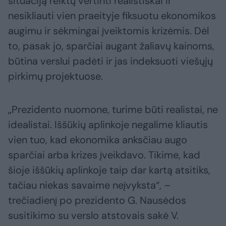
situaciją reiktų vertinti realistiškai ir
nesikliauti vien praeityje fiksuotu ekonomikos
augimu ir sėkmingai įveiktomis krizėmis. Dėl
to, pasak jo, sparčiai augant žaliavų kainoms,
būtina verslui padėti ir jas indeksuoti viešųjų
pirkimų projektuose.
„Prezidento nuomone, turime būti realistai, ne
idealistai. Iššūkių aplinkoje negalime kliautis
vien tuo, kad ekonomika anksčiau augo
sparčiai arba krizes įveikdavo. Tikime, kad
šioje iššūkių aplinkoje taip dar kartą atsitiks,
tačiau niekas savaime neįvyksta“, –
trečiadienį po prezidento G. Nausėdos
susitikimo su verslo atstovais sakė V.