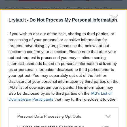
Susisiekimo ministras Marius Skuodis sako, kad šiuo
metu yra sudėtinga susitarti dėl kainų indeksavimo kelių
Lrytas.lt -
Do Not Process My Personal Information
sektoriuje.
M.Patašiaus nuotr.
If you wish to opt-out of the sale, sharing to third parties, or
processing of your personal or sensitive information for
targeted advertising by us, please use the below opt-out
Vyriausybės narys tikino, kad jam yra gaila,
section to confirm your selection. Please note that after your
jog viešųjų pirkimų sistema sudaryta taip,
opt-out request is processed you may continue seeing
kad negalima indeksavimu užsiimti dabar,
interest-based ads based on personal information utilized by
us or personal information disclosed to third parties prior to
jeigu yra pasirašytos sutartys. Tačiau, anot jo,
your opt-out. You may separately opt-out of the further
kai kurios įmonės jau yra radusios
disclosure of your personal information by third parties on the
IAB’s list of downstream participants. This information may
sprendimus.
also be disclosed by us to third parties on the
IAB’s List of
Downstream Participants
that may further disclose it to other
third parties.
„Dėl kelių Automobilių kelių direkcija yra
priėmusi sprendimus, kiek ji gali indeksuoti
Personal Data Processing Opt Outs
priklausomai nuo kiekvieno projekto. Šioje
I want to opt-out of the Sharing of my