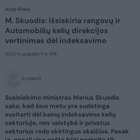
Auto
Rinka
M. Skuodis: išsiskiria rangovų ir
Automobilių kelių direkcijos
vertinimas dėl indeksavimo
2022 m. gegužės 11 d. 11:16
Lrytas.lt
Susisiekimo ministras Marius Skuodis
sako, kad šiuo metu yra sudėtinga
susitarti dėl kainų indeksavimo kelių
sektoriuje, nes valstybė ir privatus
sektorius rodo skirtingus skaičius. Pasak
jo, negali visa našta būti perkelta tik