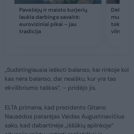
Pavežėjų ir maisto kurjerių
Dėl seno 
laukia darbinga savaitė:
muštynės
euroviziniai pikai – jau
tokio au
tradicija
vilnieti
„Sudėtingiausia ieškoti balanso, kai rinkoje kol
kas nėra balanso, dar neaišku, kur yra tas
ekvilibriumo taškas“, – pridėjo jis.
ELTA primena, kad prezidento Gitano
Nausėdos patarėjas Vaidas Augustinavičius
sako, kad dabartinėje „iššūkių aplinkoje“