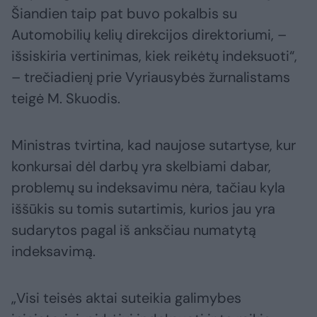
Šiandien taip pat buvo pokalbis su
Automobilių kelių direkcijos direktoriumi, –
išsiskiria vertinimas, kiek reikėtų indeksuoti“,
– trečiadienį prie Vyriausybės žurnalistams
teigė M. Skuodis.
Ministras tvirtina, kad naujose sutartyse, kur
konkursai dėl darbų yra skelbiami dabar,
problemų su indeksavimu nėra, tačiau kyla
iššūkis su tomis sutartimis, kurios jau yra
sudarytos pagal iš anksčiau numatytą
indeksavimą.
„Visi teisės aktai suteikia galimybes