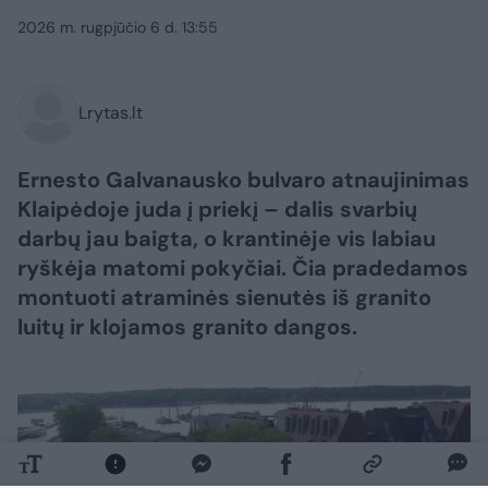
2026 m. rugpjūčio 6 d. 13:55
Lrytas.lt
Ernesto Galvanausko bulvaro atnaujinimas
Klaipėdoje juda į priekį – dalis svarbių
darbų jau baigta, o krantinėje vis labiau
ryškėja matomi pokyčiai. Čia pradedamos
montuoti atraminės sienutės iš granito
luitų ir klojamos granito dangos.