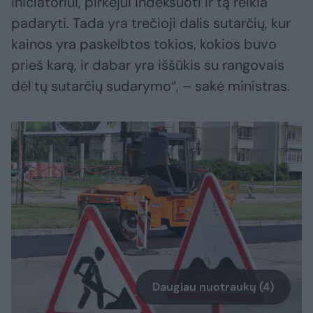
iniciatoriui, pirkėjui indeksuoti ir tą reikia
padaryti. Tada yra trečioji dalis sutarčių, kur
kainos yra paskelbtos tokios, kokios buvo
prieš karą, ir dabar yra iššūkis su rangovais
dėl tų sutarčių sudarymo“, – sakė ministras.
Daugiau nuotraukų (4)