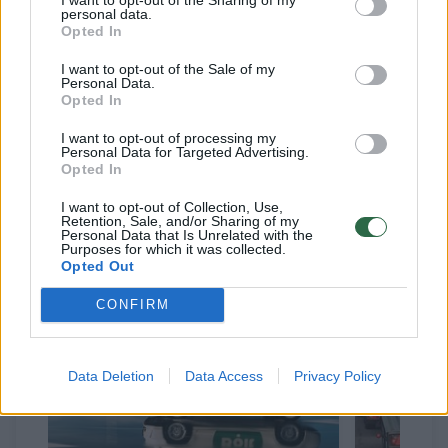
personal data.
vietoje iš rangovų reikia pateikti aiškius
Opted In
įrodymus, kiek pabrango, kad būtų
I want to opt-out of the Sale of my
objektyvūs faktai, ir to susikalbėjimo
Personal Data.
Opted In
greitesnio kartais ir pritrūksta“, – teigė M.
I want to opt-out of processing my
Skuodis.
Personal Data for Targeted Advertising.
Opted In
I want to opt-out of Collection, Use,
Retention, Sale, and/or Sharing of my
Susiję straipsniai
Personal Data that Is Unrelated with the
Purposes for which it was collected.
Opted Out
CONFIRM
Data Deletion
Data Access
Privacy Policy