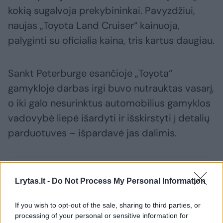
kokią sugalvoja prekybininkai. Pavyzdžiui,
naujas „Toyota Land Cruiser“ kainuoja,
palyginti su oficialia kaina, tris kartus daugiau.
Sankt Peterburge esančioje „Toyota“
gamykloje darbas irgi buvo nutrauktas vasarį,
o iki galo nesurinktus automobilius gamyklos
vadovybė liepė išardyti ir išskirstyti į detalių
parduotuves – išpardavė jas dalimis.
Susiję straipsniai
Lrytas.lt -
Do Not Process My Personal Information
If you wish to opt-out of the sale, sharing to third parties, or
processing of your personal or sensitive information for