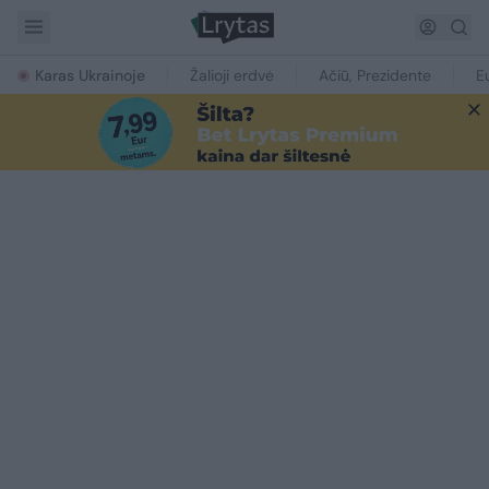
Karas Ukrainoje
Žalioji erdvė
Ačiū, Prezidente
E