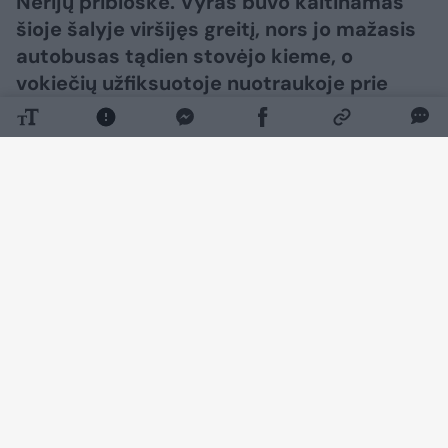
Nerijų pribloškė. Vyras buvo kaltinamas
šioje šalyje viršijęs greitį, nors jo mažasis
autobusas tądien stovėjo kieme, o
vokiečių užfiksuotoje nuotraukoje prie
vairo sėdėjo niekada nematytas vyras.
Daugiau nuotraukų (8)