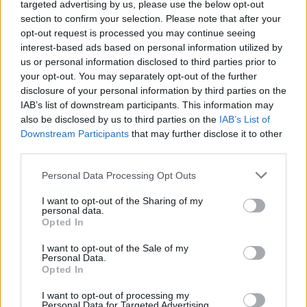
targeted advertising by us, please use the below opt-out
section to confirm your selection. Please note that after your
opt-out request is processed you may continue seeing
interest-based ads based on personal information utilized by
us or personal information disclosed to third parties prior to
your opt-out. You may separately opt-out of the further
disclosure of your personal information by third parties on the
Spalį gali prasidėti masinis
„Renault
IAB’s list of downstream participants. This information may
also be disclosed by us to third parties on the
IAB’s List of
Vilniaus viešojo transporto
direktor
Downstream Participants
that may further disclose it to other
darbuotojų streikas: krizė
masinė e
third parties.
įmonėje pasiekė dugną
turėtų į
Personal Data Processing Opt Outs
I want to opt-out of the Sharing of my
personal data.
Opted In
Pardavę paskutinius egzempliorius
I want to opt-out of the Sale of my
Personal Data.
automobilių salonai Rusijoje ketina imtis taip
Opted In
vadinamo „pilkojo importo“ – nelegaliai vežti
I want to opt-out of processing my
naujus automobilius į Rusiją neoficialiais
Personal Data for Targeted Advertising.