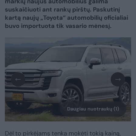
markių naujus automobilius galima
suskaičiuoti ant rankų pirštų. Paskutinį
kartą naujų „Toyota“ automobilių oficialiai
buvo importuota tik vasario mėnesį.
Daugiau nuotraukų (1)
Dėl to pirkėjams tenka mokėti tokią kainą,