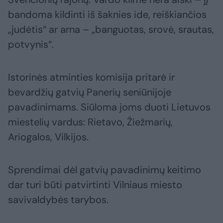
bandoma kildinti iš šaknies ide, reiškiančios
„judėtis“ ar arna – „banguotas, srovė, srautas,
potvynis“.
Istorinės atminties komisija pritarė ir
bevardžių gatvių Panerių seniūnijoje
pavadinimams. Siūloma joms duoti Lietuvos
miestelių vardus: Rietavo, Žiežmarių,
Ariogalos, Vilkijos.
Sprendimai dėl gatvių pavadinimų keitimo
dar turi būti patvirtinti Vilniaus miesto
savivaldybės tarybos.