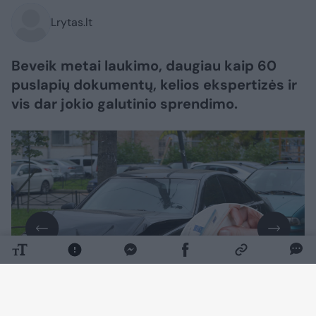
Lrytas.lt
Beveik metai laukimo, daugiau kaip 60
puslapių dokumentų, kelios ekspertizės ir
vis dar jokio galutinio sprendimo.
Daugiau nuotraukų (7)