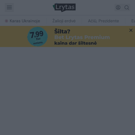
Karas Ukrainoje
Žalioji erdvė
Ačiū, Prezidente
E