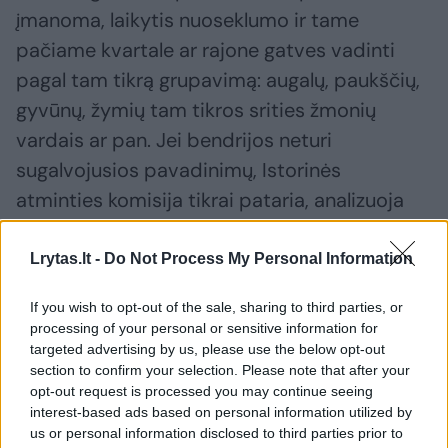
įmanoma, laikytis nuoseklumo ir tame
pačiame kvartale ar rajone gatves vadinti
pagal tam tikrą grupavimą: augalų, paukščių,
gyvūnų, žymių tam tikros srities žmonių
vardais ar pan. Jei bendrijos neturi
sugalvojusios pavadinimų, Istorinės
atminties komisija tikrai pataria, analizuoja
vietovardžius, ir, kartu su bendruomene,
išrenka pačius tinkamiausius“, – apie gatvių
Lrytas.lt -
Do Not Process My Personal Information
pervadinimą kalbėjo Vilniaus miesto
If you wish to opt-out of the sale, sharing to third parties, or
savivaldybės tarybos istorinės atminties
processing of your personal or sensitive information for
komisijos pirmininkas Gediminas Jaunius.
targeted advertising by us, please use the below opt-out
section to confirm your selection. Please note that after your
opt-out request is processed you may continue seeing
interest-based ads based on personal information utilized by
Susiję straipsniai
us or personal information disclosed to third parties prior to