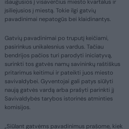
išaugusios į visaverčius miesto kvartalus ir
įsiliejusios į miestą. Tokie ilgi gatvių
pavadinimai nepatogūs bei klaidinantys.
Gatvių pavadinimai po truputį keičiami,
pasirinkus unikalesnius vardus. Tačiau
bendrijos pačios turi parodyti iniciatyvą,
surinkti tos gatvės namų savininkų raštiškus
pritarimus keitimui ir pateikti juos miesto
savivaldybei. Gyventojai gali patys siūlyti
naują gatvės vardą arba prašyti parinkti jį
Savivaldybės tarybos istorinės atminties
komisijos.
„Siūlant gatvėms pavadinimus prašome, kiek