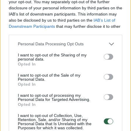
your opt-out. You may separately opt-out of the further
disclosure of your personal information by third parties on the
IAB’s list of downstream participants. This information may
also be disclosed by us to third parties on the
IAB’s List of
Downstream Participants
that may further disclose it to other
third parties.
Personal Data Processing Opt Outs
I want to opt-out of the Sharing of my
personal data.
Opted In
Kelia klausimą dėl „Regitros“
Dyzelino
I want to opt-out of the Sale of my
monopolio: gal jau laikas jai
Renewabl
Personal Data.
turėti konkurentų?
galima įs
Opted In
Vilniuje 
I want to opt-out of processing my
tinklas
Personal Data for Targeted Advertising.
Opted In
I want to opt-out of Collection, Use,
Retention, Sale, and/or Sharing of my
Personal Data that Is Unrelated with the
Purposes for which it was collected.