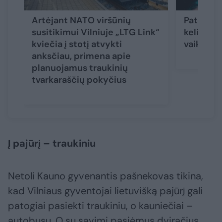
Artėjant NATO viršūnių
Patarė, k
susitikimui Vilniuje „LTG Link“
keliauja
kviečia į stotį atvykti
vaikais a
anksčiau, primena apie
planuojamus traukinių
tvarkaraščių pokyčius
Į pajūrį – traukiniu
Netoli Kauno gyvenantis pašnekovas tikina,
kad Vilniaus gyventojai lietuvišką pajūrį gali
patogiai pasiekti traukiniu, o kauniečiai –
autobusu. O su savimi pasiėmus dviračius,