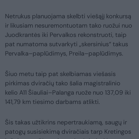
Netrukus planuojama skelbti viešąjį konkursą
ir likusiam nesuremontuotam tako ruožui nuo
Juodkrantės iki Pervalkos rekonstruoti, taip
pat numatoma sutvarkyti „skersinius“ takus
Pervalka–paplūdimys, Preila–paplūdimys.
Šiuo metu taip pat skelbiamas viešasis
pirkimas dviračių tako šalia magistralinio
kelio A11 Šiauliai–Palanga ruože nuo 137,09 iki
141,79 km tiesimo darbams atlikti.
Šis takas užtikrins nepertraukiamą, saugų ir
patogų susisiekimą dviračiais tarp Kretingos