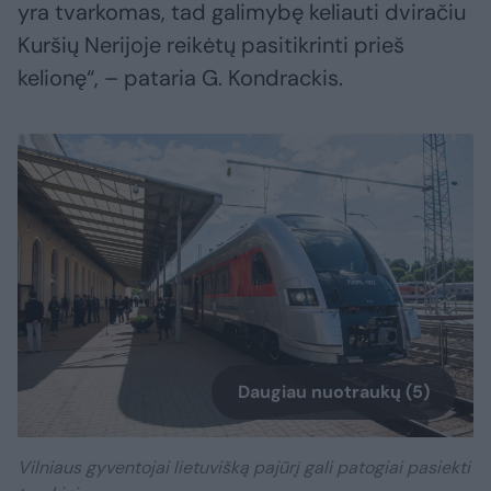
yra tvarkomas, tad galimybę keliauti dviračiu
Kuršių Nerijoje reikėtų pasitikrinti prieš
kelionę“, – pataria G. Kondrackis.
Daugiau nuotraukų (5)
Vilniaus gyventojai lietuvišką pajūrį gali patogiai pasiekti