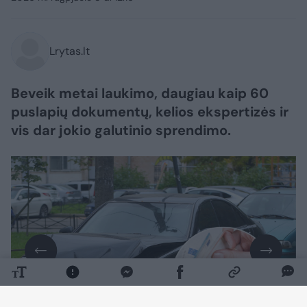
Lrytas.lt
Beveik metai laukimo, daugiau kaip 60
puslapių dokumentų, kelios ekspertizės ir
vis dar jokio galutinio sprendimo.