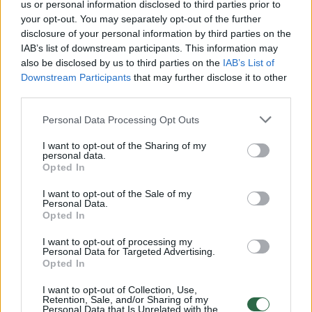
us or personal information disclosed to third parties prior to
your opt-out. You may separately opt-out of the further
Pavyzdžiui, Naujamiestyje Vilniuje
disclosure of your personal information by third parties on the
IAB’s list of downstream participants. This information may
susiaurintos gatvės, nepaisant vairuotojų
also be disclosed by us to third parties on the
IAB’s List of
kritikos, tapo saugesnės ir patogesnės
Downstream Participants
that may further disclose it to other
third parties.
dviratininkams“, – pabrėžia tvarumo
ekspertas.
Personal Data Processing Opt Outs
I want to opt-out of the Sharing of my
personal data.
Pasirinkusius atostogauti su dviračiu pajūryje
Opted In
taip pat turėtų džiuginti per pastaruosius
I want to opt-out of the Sale of my
metus įrengti nauji ir atnaujinti dviračių bei
Personal Data.
Opted In
pėsčiųjų takai.
I want to opt-out of processing my
Personal Data for Targeted Advertising.
Opted In
Panaudojant Europos regioninės plėtros
I want to opt-out of Collection, Use,
fondo (ERPF) investicijas, Palangoje nutiestas
Retention, Sale, and/or Sharing of my
Personal Data that Is Unrelated with the