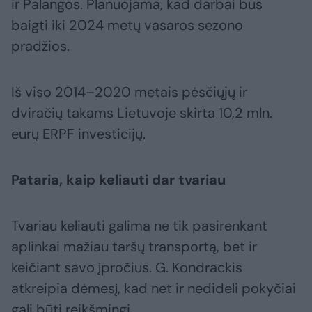
ir Palangos. Planuojama, kad darbai bus
baigti iki 2024 metų vasaros sezono
pradžios.
Iš viso 2014–2020 metais pėsčiųjų ir
dviračių takams Lietuvoje skirta 10,2 mln.
eurų ERPF investicijų.
Pataria, kaip keliauti dar tvariau
Tvariau keliauti galima ne tik pasirenkant
aplinkai mažiau taršų transportą, bet ir
keičiant savo įpročius. G. Kondrackis
atkreipia dėmesį, kad net ir nedideli pokyčiai
gali būti reikšmingi.