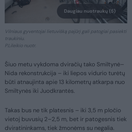
Daugiau nuotraukų (5)
Vilniaus gyventojai lietuvišką pajūrį gali patogiai pasiekti
traukiniu.
P.Lileikio nuotr.
Šiuo metu vykdoma dviračių tako Smiltynė–
Nida rekonstrukcija – iki liepos vidurio turėtų
būti atnaujinta apie 13 kilometrų atkarpa nuo
Smiltynės iki Juodkrantės.
Takas bus ne tik platesnis – iki 3,5 m pločio
vietoj buvusių 2–2,5 m, bet ir patogesnis tiek
dviratininkams, tiek žmonėms su negalia.