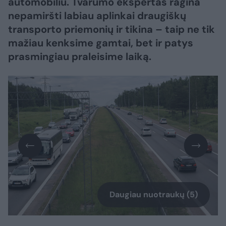
automobiliu. Tvarumo ekspertas ragina
nepamiršti labiau aplinkai draugiškų
transporto priemonių ir tikina – taip ne tik
mažiau kenksime gamtai, bet ir patys
prasmingiau praleisime laiką.
Daugiau nuotraukų (5)