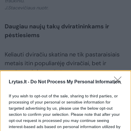
traukiniu.
J.Stacevičiaus nuotr.
Daugiau naujų takų dviratininkams ir
pėstiesiems
Keliauti dviračiu skatina ne tik pastaraisiais
metais itin populiarėję dviračiai, bet ir
tvarkoma infrastruktūra.
Lrytas.lt -
Do Not Process My Personal Information
„Itin džiugina, kad daugėja paprastų miesto
If you wish to opt-out of the sale, sharing to third parties, or
dviračių, kuriais važiuojama kasdien – į
processing of your personal or sensitive information for
parduotuvę, darbą ir panašiai. Tam reikalinga
targeted advertising by us, please use the below opt-out
section to confirm your selection. Please note that after your
ir infrastruktūra – ne didesniam greičiui, o
opt-out request is processed you may continue seeing
elementariam saugumui ir patogumui.
interest-based ads based on personal information utilized by