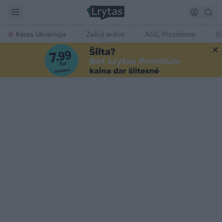
Karas Ukrainoje
Žalioji erdvė
Ačiū, Prezidente
E