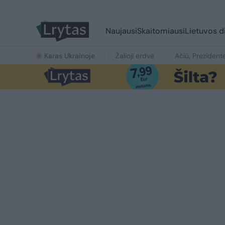
Naujausi
Skaitomiausi
Lietuvos d
Karas Ukrainoje
Žalioji erdvė
Ačiū, Prezident