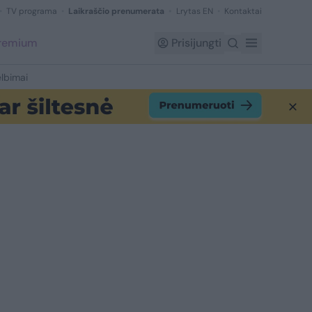
TV programa
Laikraščio prenumerata
Lrytas EN
Kontaktai
Premium
Prisijungti
lbimai