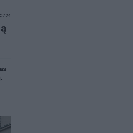
 07:24
ką
as
.