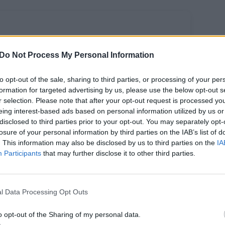
Do Not Process My Personal Information
to opt-out of the sale, sharing to third parties, or processing of your per
formation for targeted advertising by us, please use the below opt-out s
r selection. Please note that after your opt-out request is processed y
eing interest-based ads based on personal information utilized by us or
ečiamas
disclosed to third parties prior to your opt-out. You may separately opt-
ngtinio
losure of your personal information by third parties on the IAB’s list of
aukinio ir
. This information may also be disclosed by us to third parties on the
IA
Participants
that may further disclose it to other third parties.
esto
ansporto
lieto tinklas –
adeda veikti
l Data Processing Opt Outs
auliuose
o opt-out of the Sharing of my personal data.