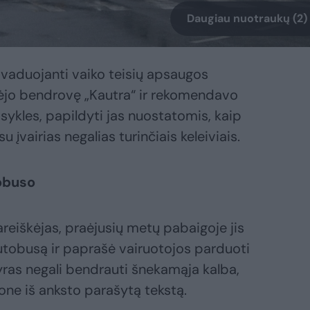
Daugiau nuotraukų (2)
avaduojanti vaiko teisių apsaugos
pėjo bendrovę „Kautra“ ir rekomendavo
isykles, papildyti jas nuostatomis, kaip
 įvairias negalias turinčiais keleiviais.
tobuso
reiškėjas, praėjusių metų pabaigoje jis
 autobusą ir paprašė vairuotojos parduoti
vyras negali bendrauti šnekamąja kalba,
ne iš anksto parašytą tekstą.