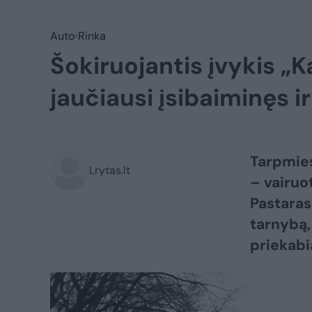
Auto
Rinka
Šokiruojantis įvykis „K
jaučiausi įsibaiminęs 
Tarpmies
Lrytas.lt
– vairuot
Pastaras
tarnybą,
priekabi