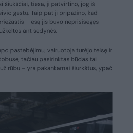
 šiukščiai, tiesa, ji patvirtino, jog iš
ivio gestų. Taip pat ji pripažino, kad
priežastis – esą jis buvo neprisisegęs
 užkeltos ant sėdynės.
po pastebėjimu, vairuotoja turėjo teisę ir
tobuse, tačiau pasirinktas būdas tai
už rūbų – yra pakankamai šiurkštus, ypač