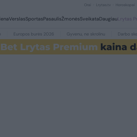
Orai
Lrytas.tv
Horoskopai
iena
Verslas
Sportas
Pasaulis
Žmonės
Sveikata
Daugiau
Lrytas 
e
Europos burės 2026
Gyvenu, ne skrolinu
Darbo ske