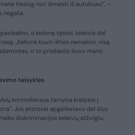
mane tiesiog nori išmesti iš autobuso“, –
 negalia.
pasišalino, o kelionę tęsėsi, keleivis dėl
tresą. „Kelionė buvo išties nemaloni, visą
 pažemintas, o to priežastis buvo mano
avimo taisykles
bių kontrolieriaus tarnyba kreipėsi į
tra“. Jos atstovai apgailestavo dėl šios
taiko diskriminacijos keleivių atžvilgiu.