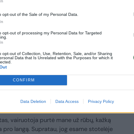
In
o opt-out of the Sale of my Personal Data.
In
štu į ekraną, rodydamas, jog norėčiau
to opt-out of processing my Personal Data for Targeted
 vairuotoja tik kažką piktai kalbėjo, o
ing.
nepasitenkinimą. Tiesiog liejo piktas
In
lietą visgi gavau ir pustuščiame
o opt-out of Collection, Use, Retention, Sale, and/or Sharing
ersonal Data that Is Unrelated with the Purposes for which it
as vietas“, – pasakojo keleivis.
lected.
Out
CONFIRM
etrukus užsnūdo. „Miegojau užsimetęs
is, kuprinę pasidėjęs po galva, kojos buvo
Data Deletion
Data Access
Privacy Policy
as, vairuotoja purtė mane už rūbų, kažką
 pro langą. Supratau, jog esame stotelėje