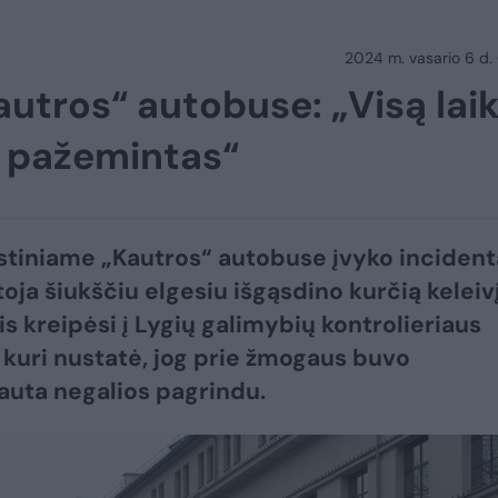
2024 m. vasario 6 d.
autros“ autobuse: „Visą lai
ir pažemintas“
tiniame „Kautros“ autobuse įvyko incident
oja šiukščiu elgesiu išgąsdino kurčią keleivį
is kreipėsi į Lygių galimybių kontrolieriaus
 kuri nustatė, jog prie žmogaus buvo
auta negalios pagrindu.