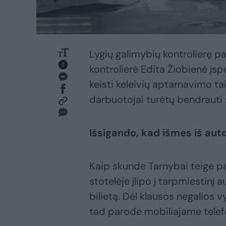
Lygių galimybių kontrolierę p
kontrolierė Edita Žiobienė įs
keisti keleivių aptarnavimo ta
darbuotojai turėtų bendrauti su
Išsigando, kad išmes iš au
Kaip skunde Tarnybai teigė pa
stotelėje įlipo į tarpmiestinį
bilietą. Dėl klausos negalios 
tad parodė mobiliajame telefo