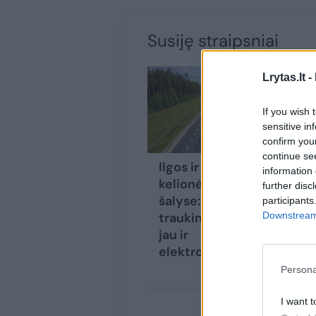
Susiję straipsniai
Lrytas.lt -
If you wish 
sensitive in
confirm you
continue se
Ilgos ir patogios
Pl
information 
kelionės Baltijos
ju
further disc
šalyse: lėktuvu,
tr
participants
Downstream 
traukiniu, o gal
mi
jau ir
tr
elektromobiliu?
bi
pr
Persona
Ši
I want t