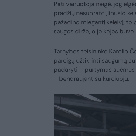
Pati vairuotoja neigė, jog elgėsi
pradžių nesuprato įlipusio kele
pažadino miegantį keleivį, to 
saugos diržo, o jo kojos buvo
Tarnybos teisininko Karolio Če
pareigą užtikrinti saugumą au
padaryti – purtymas suėmus 
– bendraujant su kurčiuoju.