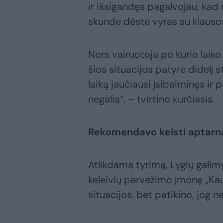
ir išsigandęs pagalvojau, kad 
skunde dėstė vyras su klausos
Nors vairuotoja po kurio laiko 
šios situacijos patyrė didelį s
laiką jaučiausi įsibaiminęs ir
negalia“, – tvirtino kurčiasis.
Rekomendavo keisti aptarn
Atlikdama tyrimą, Lygių galimy
keleivių pervežimo įmonę „Kau
situacijos, bet patikino, jog ne