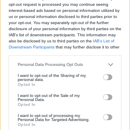
2025 m. rugsėjo 4 d. jis Lietuvoje pateko į
opt-out request is processed you may continue seeing
eismo įvykį, o už avariją atsakingo vairuotojo
interest-based ads based on personal information utilized by
us or personal information disclosed to third parties prior to
civilinę atsakomybę draudžia bendrovės
your opt-out. You may separately opt-out of the further
„Balcia Insurance SE“ Lietuvos filialas.
disclosure of your personal information by third parties on the
IAB’s list of downstream participants. This information may
also be disclosed by us to third parties on the
IAB’s List of
Pasak jo, nuo avarijos praėjo beveik vieni
Downstream Participants
that may further disclose it to other
third parties.
metai, tačiau galutinis sprendimas dėl žalos
atlyginimo iki šiol nėra priimtas.
Personal Data Processing Opt Outs
I want to opt-out of the Sharing of my
personal data.
„Per tą laiką buvo atlikta automobilio apžiūra,
Opted In
„Mercedes-Benz“ specialistų vertinimas,
I want to opt-out of the Sale of my
nepriklausomo eksperto išvada, Lietuvos
Personal Data.
Opted In
teismo ekspertizės centro valstybinė
I want to opt-out of processing my
ekspertizė, baigtas policijos tyrimas, kurio
Personal Data for Targeted Advertising.
Opted In
metu nenustatyta jokios nusikalstamos