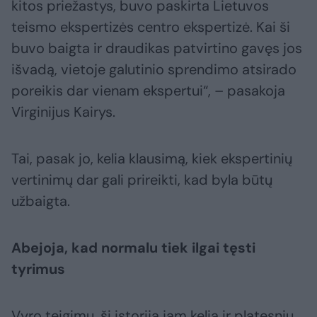
kitos priežastys, buvo paskirta Lietuvos
teismo ekspertizės centro ekspertizė. Kai ši
buvo baigta ir draudikas patvirtino gavęs jos
išvadą, vietoje galutinio sprendimo atsirado
poreikis dar vienam ekspertui“, – pasakoja
Virginijus Kairys.
Tai, pasak jo, kelia klausimą, kiek ekspertinių
vertinimų dar gali prireikti, kad byla būtų
užbaigta.
Abejoja, kad normalu tiek ilgai tęsti
tyrimus
Vyro teigimu, ši istorija jam kelia ir platesnių