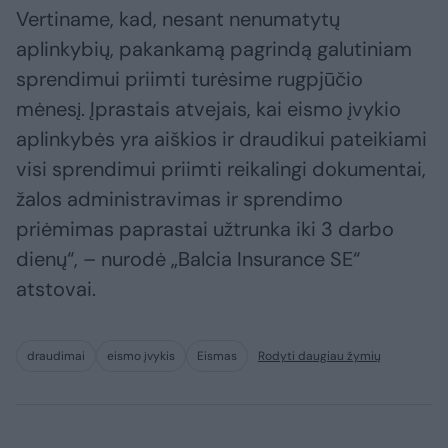
Vertiname, kad, nesant nenumatytų
aplinkybių, pakankamą pagrindą galutiniam
sprendimui priimti turėsime rugpjūčio
mėnesį. Įprastais atvejais, kai eismo įvykio
aplinkybės yra aiškios ir draudikui pateikiami
visi sprendimui priimti reikalingi dokumentai,
žalos administravimas ir sprendimo
priėmimas paprastai užtrunka iki 3 darbo
dienų“, – nurodė „Balcia Insurance SE“
atstovai.
draudimai
eismo įvykis
Eismas
Rodyti daugiau žymių