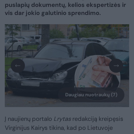
puslapių dokumentų, kelios ekspertizės ir
vis dar jokio galutinio sprendimo.
Daugiau nuotraukų (7)
Į naujienų portalo
Lrytas
redakciją kreipęsis
Virginijus Kairys tikina, kad po Lietuvoje