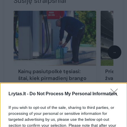
Susiję straipsniai
→
Kainų pasiutpolkė tęsiasi:
Prieš pas
štai, kiek pirmadienį brango
žvaigždė
degalai
gyventojų
nebuvo 
Lrytas.lt -
Do Not Process My Personal Information
If you wish to opt-out of the sale, sharing to third parties, or
processing of your personal or sensitive information for
targeted advertising by us, please use the below opt-out
section to confirm your selection. Please note that after your