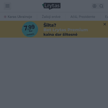
Karas Ukrainoje
Žalioji erdvė
Ačiū, Prezidente
E