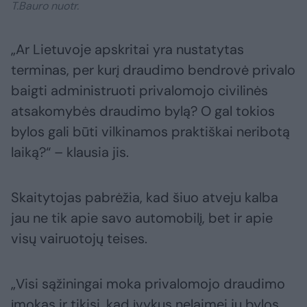
T.Bauro nuotr.
„Ar Lietuvoje apskritai yra nustatytas
terminas, per kurį draudimo bendrovė privalo
baigti administruoti privalomojo civilinės
atsakomybės draudimo bylą? O gal tokios
bylos gali būti vilkinamos praktiškai neribotą
laiką?“ – klausia jis.
Skaitytojas pabrėžia, kad šiuo atveju kalba
jau ne tik apie savo automobilį, bet ir apie
visų vairuotojų teises.
„Visi sąžiningai moka privalomojo draudimo
įmokas ir tikisi, kad įvykus nelaimei jų bylos