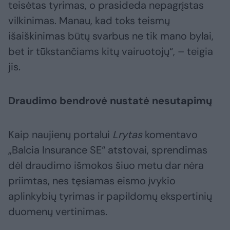
teisėtas tyrimas, o prasideda nepagrįstas
vilkinimas. Manau, kad toks teismų
išaiškinimas būtų svarbus ne tik mano bylai,
bet ir tūkstančiams kitų vairuotojų“, – teigia
jis.
Draudimo bendrovė nustatė nesutapimų
Kaip naujienų portalui
Lrytas
komentavo
„Balcia Insurance SE“ atstovai, sprendimas
dėl draudimo išmokos šiuo metu dar nėra
priimtas, nes tęsiamas eismo įvykio
aplinkybių tyrimas ir papildomų ekspertinių
duomenų vertinimas.