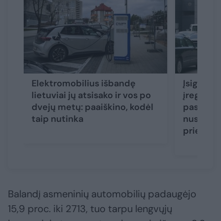
Elektromobilius išbandę
Įsigijo a
lietuviai jų atsisako ir vos po
įregistru
dvejų metų: paaiškino, kodėl
pasiruoš
taip nutinka
nusipirk
priemon
Balandį asmeninių automobilių padaugėjo
15,9 proc. iki 2713, tuo tarpu lengvųjų