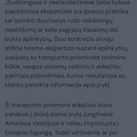
„Sudėtingose ir nestandartinėse žalos bylose
papildomos ekspertizės yra įprasta praktika,
kai surinkti duomenys rodo reikšmingų
neatitikimų ar kelia pagrįstų klausimų dėl
įvykio aplinkybių. Šiuo konkrečiu atveju
atlikta teismo ekspertizė nustatė aplinkybių,
susijusių su transporto priemonės technine
būkle, saugos sistemų veikimu ir anksčiau
patirtais pažeidimais, kurios nesutampa su
kliento pateikta informacija apie įvykį.
Ši transporto priemonė anksčiau buvo
patekusi į didelį eismo įvykį Jungtinėse
Amerikos Valstijose ir vėliau importuota į
Europos Sąjungą. Todėl vertinama, ar po