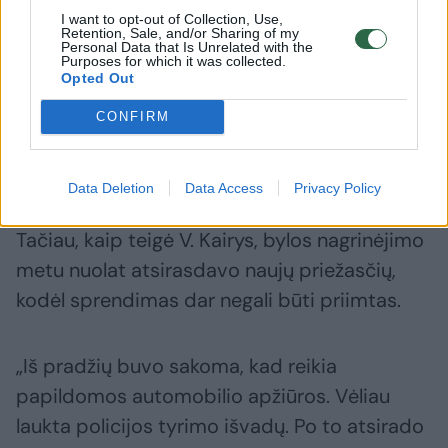
veikos. Nepaisant to, galutinio sprendimo vis
I want to opt-out of Collection, Use,
Retention, Sale, and/or Sharing of my
dar nėra“, – pasakoja vyras.
Personal Data that Is Unrelated with the
Purposes for which it was collected.
Opted Out
Anot jo, per beveik metus sukaupta daugiau
CONFIRM
kaip 60 puslapių oficialaus susirašinėjimo su
draudiku, ekspertų išvadų ir kitų dokumentų.
Data Deletion
Data Access
Privacy Policy
Tačiau, kaip teigė V. Kairys, bylos nagrinėjimo
metu nuolat atsirasdavo naujų priežasčių,
kodėl sprendimas dar negali būti priimtas.
„Iš pradžių buvo sakoma, kad reikia
papildomos automobilio apžiūros. Vėliau
laukta policijos tyrimo išvadų. Po to atsirado