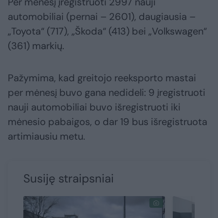
Per mėnesį įregistruoti 2997 nauji
automobiliai (pernai – 2601), daugiausia –
„Toyota“ (717), „Škoda“ (413) bei „Volkswagen“
(361) markių.
Pažymima, kad greitojo reeksporto mastai
per mėnesį buvo gana nedideli: 9 įregistruoti
nauji automobiliai buvo išregistruoti iki
mėnesio pabaigos, o dar 19 bus išregistruota
artimiausiu metu.
Susiję straipsniai