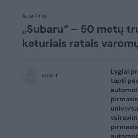
Auto
Rinka
„Subaru“ – 50 metų tr
keturiais ratais varom
Lygiai p
Lrytas.lt
tapti pa
automob
pirmasis
universa
vairavim
pirmasis
automobi