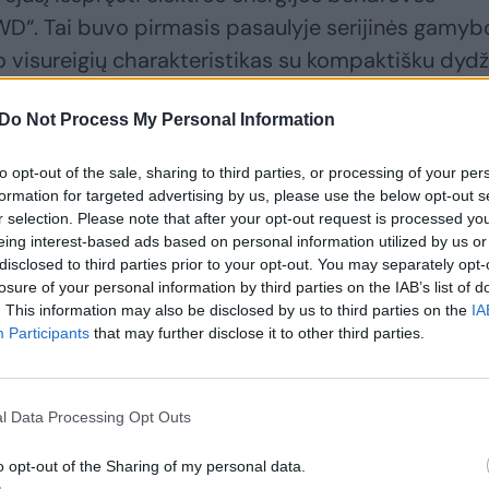
D“. Tai buvo pirmasis pasaulyje serijinės gamyb
 visureigių charakteristikas su kompaktišku dydži
omobilio teikiamu vairavimo komfortu.
Do Not Process My Personal Information
 Japonijos
to opt-out of the sale, sharing to third parties, or processing of your per
formation for targeted advertising by us, please use the below opt-out s
r selection. Please note that after your opt-out request is processed y
eing interest-based ads based on personal information utilized by us or
disclosed to third parties prior to your opt-out. You may separately opt-
losure of your personal information by third parties on the IAB’s list of
. This information may also be disclosed by us to third parties on the
IA
Participants
that may further disclose it to other third parties.
l Data Processing Opt Outs
o opt-out of the Sharing of my personal data.
Šeši svarbiausi
Atskleidė, kas iš tiesų