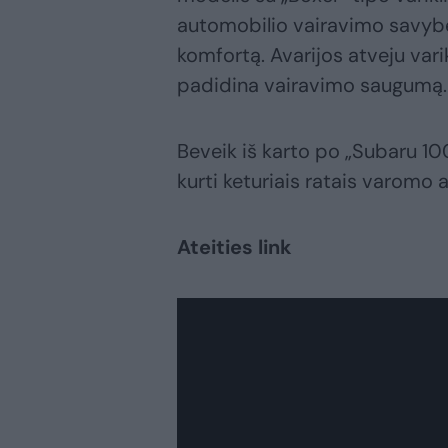
automobilio vairavimo savybes
komfortą. Avarijos atveju var
padidina vairavimo saugumą.
Beveik iš karto po „Subaru 10
kurti keturiais ratais varomo 
Ateities link