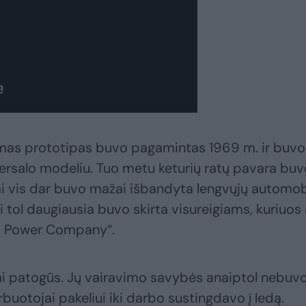
romas prototipas buvo pagamintas 1969 m. ir buvo
rsalo modeliu. Tuo metu keturių ratų pavara buv
tai vis dar buvo mažai išbandyta lengvųjų automob
i tol daugiausia buvo skirta visureigiams, kuriuos 
ic Power Company“.
bai patogūs. Jų vairavimo savybės anaiptol nebuv
rbuotojai pakeliui iki darbo sustingdavo į ledą.