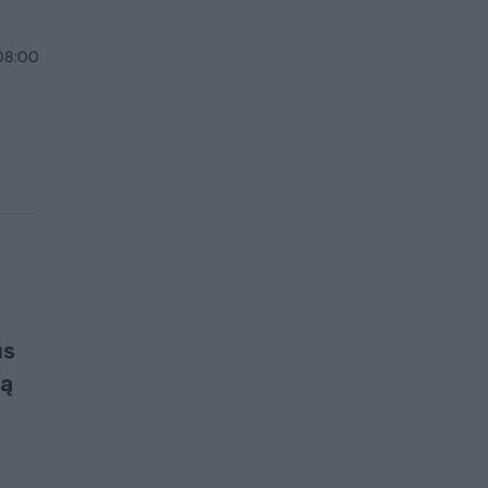
 08:00
ų
us
mą