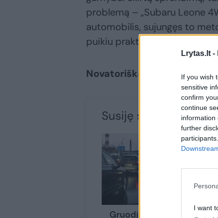
problemą – „Subaru Leone 4W
automobilis, sujungęs to meto
puikiu praktiško lengvojo aut
Lrytas.lt -
Novatoriška technologija iš
If you wish 
sensitive in
confirm you
continue se
Susiję straipsniai
information 
further disc
participants
Downstream 
Persona
I want t
Gruodį naujų