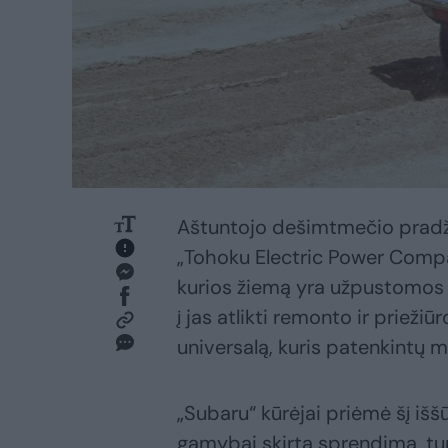
Aštuntojo dešimtmečio pradži
„Tohoku Electric Power Compan
kurios žiemą yra užpustomos i
į jas atlikti remonto ir priežiū
universalą, kuris patenkintų 
„Subaru“ kūrėjai priėmė šį iššū
gamybai skirtą sprendimą, tur