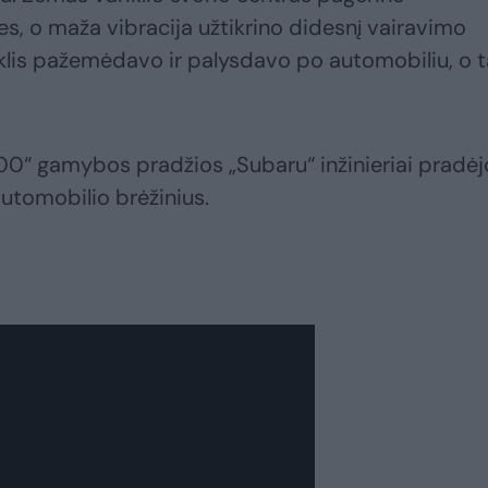
, o maža vibracija užtikrino didesnį vairavimo
iklis pažemėdavo ir palysdavo po automobiliu, o t
00“ gamybos pradžios „Subaru“ inžinieriai pradėj
automobilio brėžinius.