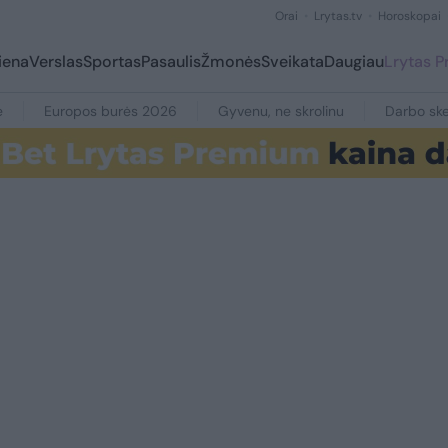
Orai
Lrytas.tv
Horoskopai
iena
Verslas
Sportas
Pasaulis
Žmonės
Sveikata
Daugiau
Lrytas 
e
Europos burės 2026
Gyvenu, ne skrolinu
Darbo ske