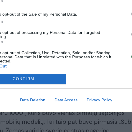
In
„Regitra“ pakeitimai
šiuo metu Lietuvoje
nuo sausio:
vyksta su degalų
o opt-out of the Sale of my Personal Data.
susipažinkite
kainomis
(3)
In
to opt-out of processing my Personal Data for Targeted
ing.
In
o opt-out of Collection, Use, Retention, Sale, and/or Sharing
er Company“ neatsitiktinai kreipėsi į „Subaru“ s
ersonal Data that Is Unrelated with the Purposes for which it
lected.
tais vartomą automobilį. Jau tuo metu „Subaru“ b
Out
ogijų pradininkė, ypač kalbant apie inovatyvius
CONFIRM
endimus.
Data Deletion
Data Access
Privacy Policy
istatytas 1971 m. rudenį ir turėjo pakeisti prieš
aru 1000“, kuris buvo vienas pirmųjų Japonijos
omobilių modelių. Tai taip pat buvo pirmasis „Sub
iu. Žemas variklio svorio centras pagerino