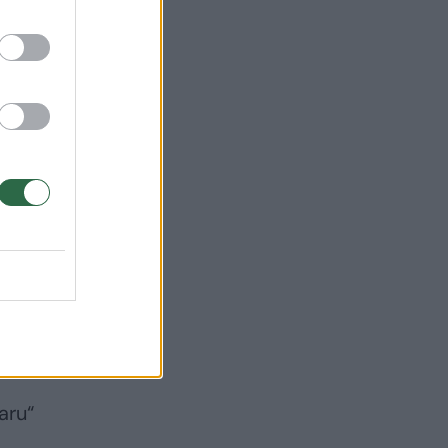
u
uvo
aru“