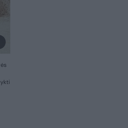
vės
ykti