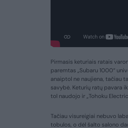
Pirmasis keturiais ratais va
paremtas „Subaru 1000“ unive
anaiptol ne naujiena, tačiau 
savybė. Keturių ratų pavara ik
tol naudojo ir „Tohoku Electr
Tačiau visureigiai nebuvo la
tobulos, o dėl šalto salono da