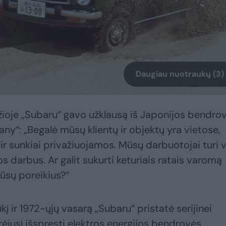
Daugiau nuotraukų (3)
oje „Subaru“ gavo užklausą iš Japonijos bendro
y“: „Begalė mūsų klientų ir objektų yra vietose,
r sunkiai privažiuojamos. Mūsų darbuotojai turi v
ros darbus. Ar galit sukurti keturiais ratais varomą
mūsų poreikius?“
kį ir 1972-ųjų vasarą „Subaru“ pristatė serijinei
ėjusį išspręsti elektros energijos bendrovės