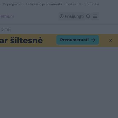
TV programa
Laikraščio prenumerata
Lrytas EN
Kontaktai
Premium
Prisijungti
lbimai