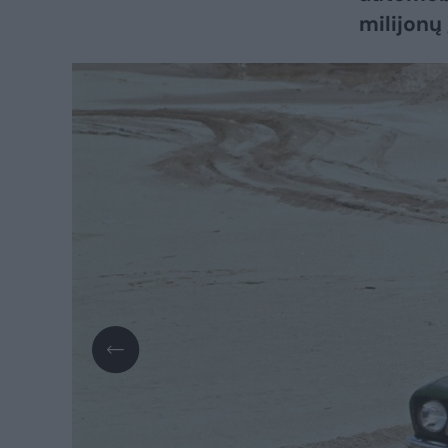
milijonų