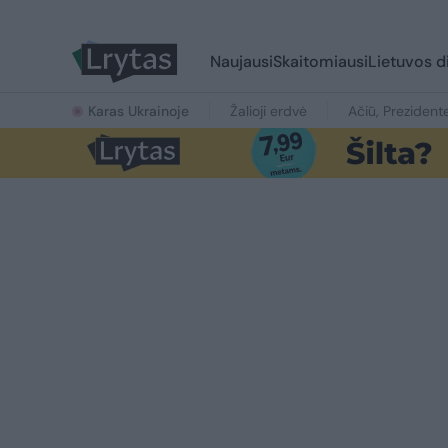
Naujausi
Skaitomiausi
Lietuvos d
Karas Ukrainoje
Žalioji erdvė
Ačiū, Prezident