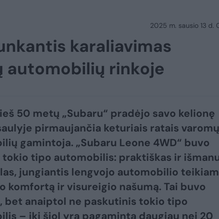
2025 m. sausio 13 d.
unkantis karaliavimas
ų automobilių rinkoje
rieš 50 metų „Subaru“ pradėjo savo kelionę
saulyje pirmaujančia keturiais ratais varom
ilių gamintoja. „Subaru Leone 4WD“ buvo
 tokio tipo automobilis: praktiškas ir išman
las, jungiantis lengvojo automobilio teikia
o komfortą ir visureigio našumą. Tai buvo
, bet anaiptol ne paskutinis tokio tipo
lis – iki šiol yra pagaminta daugiau nei 20