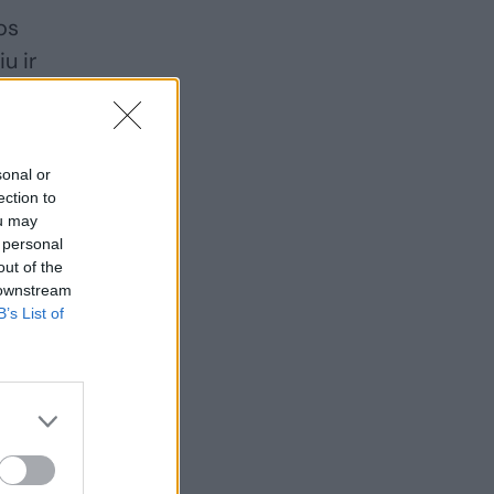
os
u ir
sonal or
ection to
ou may
 personal
out of the
 downstream
B’s List of