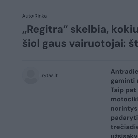
Auto
Rinka
„Regitra“ skelbia, kok
šiol gaus vairuotojai: š
Antradie
Lrytas.lt
gaminti 
Taip pat
motocikl
norintys
padaryti 
trečiadi
užsisaky