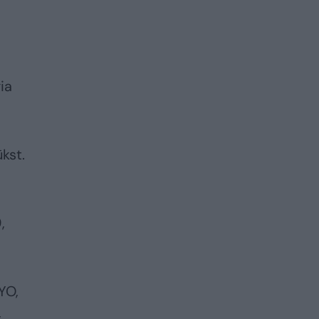
ia
kst.
,
YO,
,