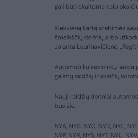
gali būti skaitoma kaip skaičiu
Kiekvieną kartą stebimės savo 
šmaikščių derinių arba užkoduo
Jolanta Laurinavičienė, „Reg
Automobilių savininkų laukia g
galimų raidžių ir skaičių kombi
Nauji raidžių deriniai automob
bus šie:
NYA, NYB, NYC, NYD, NYE, NYF
NYP, NYR, NYS, NYT, NYU, NYV,