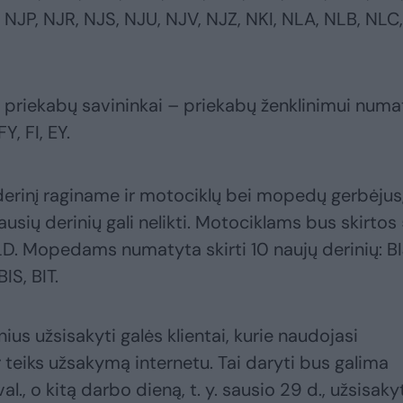
 NJP, NJR, NJS, NJU, NJV, NJZ, NKI, NLA, NLB, NLC,
ir priekabų savininkai – priekabų ženklinimui num
Y, FI, EY.
 derinį raginame ir motociklų bei mopedų gerbėjus
usių derinių gali nelikti. Motociklams bus skirtos
, LD. Mopedams numatyta skirti 10 naujų derinių: BI
BIS, BIT.
ius užsisakyti galės klientai, kurie naudojasi
 teiks užsakymą internetu. Tai daryti bus galima
al., o kitą darbo dieną, t. y. sausio 29 d., užsisaky