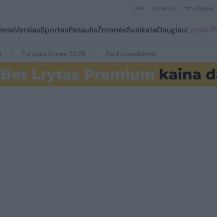
Orai
Lrytas.tv
Horoskopai
iena
Verslas
Sportas
Pasaulis
Žmonės
Sveikata
Daugiau
Lrytas 
e
Europos burės 2026
Darbo skelbimai