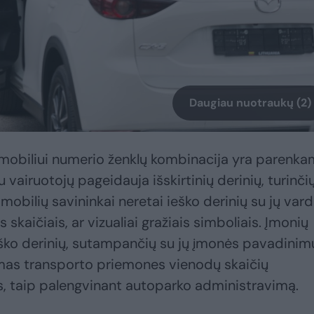
Daugiau nuotraukų (2)
mobiliui numerio ženklų kombinacija yra parenk
u vairuotojų pageidauja išskirtinių derinių, turinči
obilių savininkai neretai ieško derinių su jų vard
skaičiais, ar vizualiai gražiais simboliais. Įmonių
ieško derinių, sutampančių su jų įmonės pavadinim
imas transporto priemones vienodų skaičių
is, taip palengvinant autoparko administravimą.