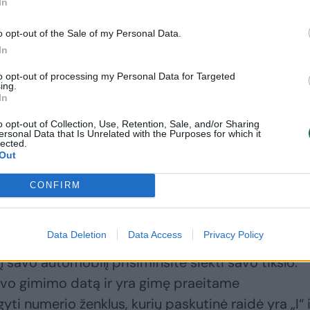
In
o opt-out of the Sale of my Personal Data.
In
Nuo sausio
Atskleidė fenomeną,
vairuotojams
kaip jūsų automobilis
to opt-out of processing my Personal Data for Targeted
ing.
padidėjo šis
gali staiga nuvertėti:
In
mokestis:
vairuotojams vertėtų
skaudžiausia –
tai žinoti
o opt-out of Collection, Use, Retention, Sale, and/or Sharing
ersonal Data that Is Unrelated with the Purposes for which it
dyzelinių
lected.
automobilių
Out
savininkams
CONFIRM
Data Deletion
Data Access
Privacy Policy
į savo automobilį prisiminsite siekti savo tikslo.
savo gimimo datą ir yra gimę praeitame
yti numerio ženklus, kurių paskutinė raidė yra „I“ i