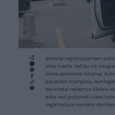
Įprastai registruojamam auto
eilės tvarka, tačiau vis daugia
jiems asmeninę reikšmę. Autom
pavardės trumpiniu, laimingais 
savininkai reklamos tikslais 
arba nori pažymėti visas tur
registracijos numerio derinia