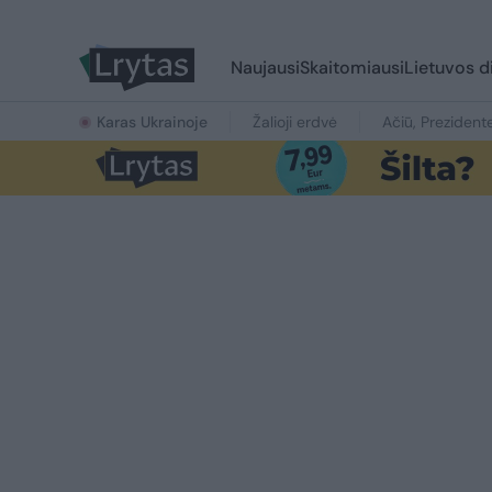
Naujausi
Skaitomiausi
Lietuvos d
Karas Ukrainoje
Žalioji erdvė
Ačiū, Prezident