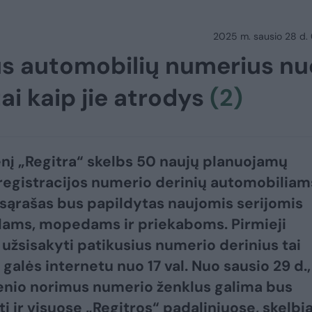
2025 m. sausio 28 d.
ius automobilių numerius nu
tai kaip jie atrodys
(2)
nį „Regitra“ skelbs 50 naujų planuojamų
registracijos numerio derinių automobiliam
 sąrašas bus papildytas naujomis serijomis
ams, mopedams ir priekaboms. Pirmieji
 užsisakyti patikusius numerio derinius tai
galės internetu nuo 17 val. Nuo sausio 29 d.,
enio norimus numerio ženklus galima bus
ti ir visuose „Regitros“ padaliniuose, skelb