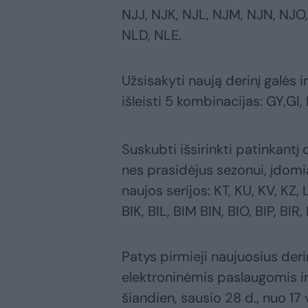
NJJ, NJK, NJL, NJM, NJN, NJO,
NLD, NLE.
Užsisakyti naują derinį galės 
išleisti 5 kombinacijas: GY,GI, F
Suskubti išsirinkti patinkantį
nes prasidėjus sezonui, įdomia
naujos serijos: KT, KU, KV, KZ
BIK, BIL, BIM BIN, BIO, BIP, BIR, 
Patys pirmieji naujuosius derin
elektroninėmis paslaugomis ir
šiandien, sausio 28 d., nuo 17 v