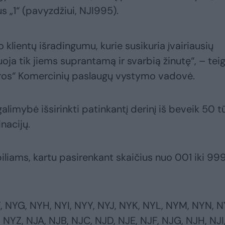
s „1“ (pavyzdžiui, NJI995).
klientų išradingumu, kurie susikuria įvairiausių
ja tik jiems suprantamą ir svarbią žinutę“, – teig
itros“ Komercinių paslaugų vystymo vadovė.
alimybė išsirinkti patinkantį derinį iš beveik 50 tū
nacijų.
iliams, kartu pasirenkant skaičius nuo 001 iki 999
, NYG, NYH, NYI, NYY, NYJ, NYK, NYL, NYM, NYN, N
 NYZ, NJA, NJB, NJC, NJD, NJE, NJF, NJG, NJH, NJI