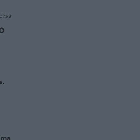
 07:58
o
s.
iama