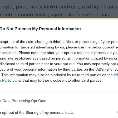
ybę patiems išsirinkti patikusią raidžių ir skaiči
minti numerio ženklų sąrašo, kuris sudaromas
as kas keletą mėnesių.
Do Not Process My Personal Information
iūlome klientams atsinaujinti ir savo numerio
to opt-out of the sale, sharing to third parties, or processing of your per
ojote Naujųjų Metų rezoliuciją – daugiau keliauti ir
formation for targeted advertising by us, please use the below opt-out s
r selection. Please note that after your opt-out request is processed y
 įsigyti numerio ženklus su raidėmis NYC (angl.: N
eing interest-based ads based on personal information utilized by us or
disclosed to third parties prior to your opt-out. You may separately opt-
losure of your personal information by third parties on the IAB’s list of
. This information may also be disclosed by us to third parties on the
IA
Participants
that may further disclose it to other third parties.
l Data Processing Opt Outs
o opt-out of the Sharing of my personal data.