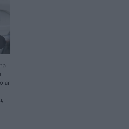
ama
ų
o ar
u,