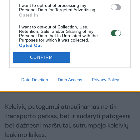
viešojo transporto kokybė ženkliai pagerėjo ir
I want to opt-out of processing my
sukūrė pastebimą naudą keleiviams. Nuo
Personal Data for Targeted Advertising.
Opted In
2017 m. iki 2024 m. viešojo transporto
I want to opt-out of Collection, Use,
sistemoje pradėjo kursuoti 460 naujos
Retention, Sale, and/or Sharing of my
Personal Data that Is Unrelated with the
viešojo transporto priemonės, iš jų – ​32
Purposes for which it was collected.
Opted Out
elektriniai mažos talpos autobusai. Pernai į
sostinės gatves įsiliejo 55 nauji troleibusai, o
CONFIRM
šių metų pirmąjį ketvirtį išriedės dar 36
autonominiai troleibusai. Taip pat
Data Deletion
Data Access
Privacy Policy
planuojama įsigyti 73 triašius troleibusus.
Keleivių patogumui atnaujinamas ne tik
transporto parkas, bet ir sudaryti patogesni
bei dažnesni maršrutai, sutrumpėjo keleivių
laukimo laikas.