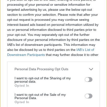
processing of your personal or sensitive information for
targeted advertising by us, please use the below opt-out
section to confirm your selection. Please note that after your
opt-out request is processed you may continue seeing
interest-based ads based on personal information utilized by
us or personal information disclosed to third parties prior to
your opt-out. You may separately opt-out of the further
disclosure of your personal information by third parties on the
Daugiau nuotraukų (2)
IAB’s list of downstream participants. This information may
also be disclosed by us to third parties on the
IAB’s List of
Downstream Participants
that may further disclose it to other
Viešasis transportas.
third parties.
V.Ščiavinsko nuotr.
Personal Data Processing Opt Outs
Kas jau padaryta gerinant viešojo
I want to opt-out of the Sharing of my
personal data.
transporto kokybę?
Opted In
I want to opt-out of the Sale of my
Personal Data.
Per pastaruosius kelerius metus Vilniaus
Opted In