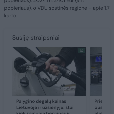
popieriaus), 2024 m. 2401 Eur (ant
popieriaus), o VDU sostinės regione – apie 1,7
karto.
Susiję straipsniai
Palygino degalų kainas
Prie „Ma
Lietuvoje ir užsienyje: štai
bus įren
kiek kainuoja benzinas ir
elektrom