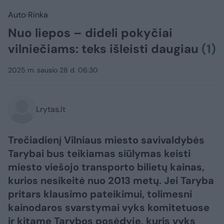
Auto
Rinka
Nuo liepos – dideli pokyčiai
vilniečiams: teks išleisti daugiau
(1)
2025 m. sausio 28 d. 06:30
Lrytas.lt
Trečiadienį Vilniaus miesto savivaldybės
Tarybai bus teikiamas siūlymas keisti
miesto viešojo transporto bilietų kainas,
kurios nesikeitė nuo 2013 metų. Jei Taryba
pritars klausimo pateikimui, tolimesni
kainodaros svarstymai vyks komitetuose
ir kitame Tarybos posėdyje, kuris vyks