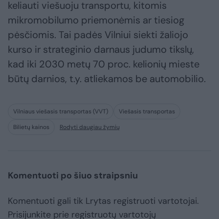
keliauti viešuoju transportu, kitomis
mikromobilumo priemonėmis ar tiesiog
pėsčiomis. Tai padės Vilniui siekti žaliojo
kurso ir strateginio darnaus judumo tikslų,
kad iki 2030 metų 70 proc. kelionių mieste
būtų darnios, t.y. atliekamos be automobilio.
Vilniaus viešasis transportas (VVT)
Viešasis transportas
Bilietų kainos
Rodyti daugiau žymių
Komentuoti po šiuo straipsniu
Komentuoti gali tik Lrytas registruoti vartotojai.
Prisijunkite prie registruotų vartotojų