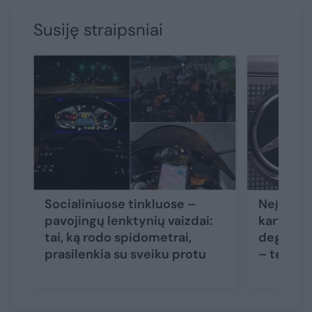
Susiję straipsniai
Socialiniuose tinkluose –
Neįgalia
pavojingų lenktynių vaizdai:
karto du
tai, ką rodo spidometrai,
degalinės
prasilenkia su sveiku protu
– teism