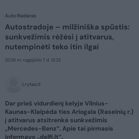
Auto
Radaras
Autostradoje – milžiniška spūstis:
sunkvežimis rėžėsi į atitvarus,
nutempinėti teko itin ilgai
2026 m. rugpjūčio 7 d. 13:25
Lrytas.lt
Dar prieš vidurdienį kelyje Vilnius-
Kaunas-Klaipėda ties Ariogala (Raseinių r.)
į atitvarus atsitrenkė sunkvežimis
„Mercedes-Benz“. Apie tai pirmasis
informavo „delfi.lt“.