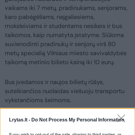
vaikams iki 7 metų, pradinukams, senjorams,
karo pabėgėliams, neįgaliesiems,
moksleiviams ir studentams nesikeis ir bus
taikomos, kaip numatyta įstatyme. Siūloma
suvienodinti pradinukų ir senjorų virš 80
metų specialią Vilniaus miesto savivaldybės
taikomą metinio bilieto kainą iki 10 eurų.
Bus įvedamos ir naujos bilietų rūšys,
suteikiančios nuolaidas viešuoju transportu
vykstančioms šeimoms.
Lrytas.lt -
Do Not Process My Personal Information
If you wish to opt-out of the sale, sharing to third parties, or