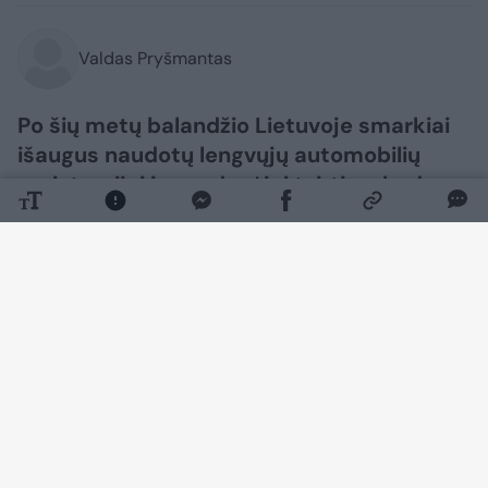
Valdas Pryšmantas
Po šių metų balandžio Lietuvoje smarkiai
išaugus naudotų lengvųjų automobilių
registracijai jų pardavėjai tvirtina, kad
paklausos augimą galėjo lemti ir
gyventojų iš antrosios pensijų pakopos
fondų paimti pinigai.