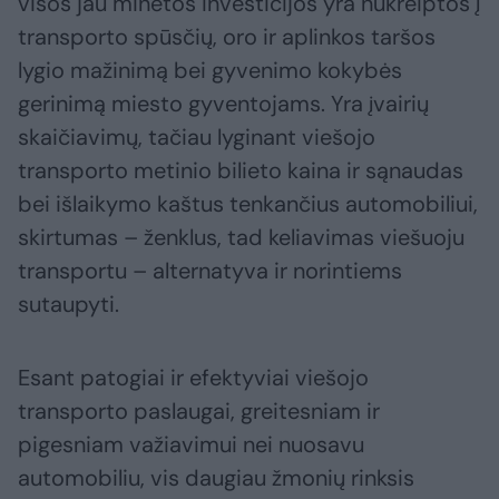
visos jau minėtos investicijos yra nukreiptos į
transporto spūsčių, oro ir aplinkos taršos
lygio mažinimą bei gyvenimo kokybės
gerinimą miesto gyventojams. Yra įvairių
skaičiavimų, tačiau lyginant viešojo
transporto metinio bilieto kaina ir sąnaudas
bei išlaikymo kaštus tenkančius automobiliui,
skirtumas – ženklus, tad keliavimas viešuoju
transportu – alternatyva ir norintiems
sutaupyti.
Esant patogiai ir efektyviai viešojo
transporto paslaugai, greitesniam ir
pigesniam važiavimui nei nuosavu
automobiliu, vis daugiau žmonių rinksis