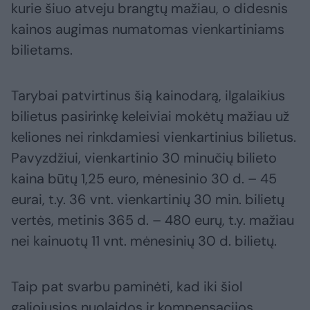
kurie šiuo atveju brangtų mažiau, o didesnis
kainos augimas numatomas vienkartiniams
bilietams.
Tarybai patvirtinus šią kainodarą, ilgalaikius
bilietus pasirinkę keleiviai mokėtų mažiau už
keliones nei rinkdamiesi vienkartinius bilietus.
Pavyzdžiui, vienkartinio 30 minučių bilieto
kaina būtų 1,25 euro, mėnesinio 30 d. – 45
eurai, t.y. 36 vnt. vienkartinių 30 min. bilietų
vertės, metinis 365 d. – 480 eurų, t.y. mažiau
nei kainuotų 11 vnt. mėnesinių 30 d. bilietų.
Taip pat svarbu paminėti, kad iki šiol
galiojusios nuolaidos ir kompensacijos