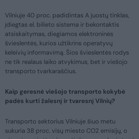
Vilniuje 40 proc. padidintas A juostų tinklas,
įdiegtas el. bilieto sistema ir bekontaktis
atsiskaitymas, diegiamos elektroninės
švieslentės, kurios užtikrins operatyvų
keleivių informavimą. Šios švieslentės rodys
ne tik realaus laiko atvykimus, bet ir viešojo
transporto tvarkaraščius.
Kaip geresnė viešojo transporto kokybė
padės kurti žalesnį ir tvaresnį Vilnių?
Transporto sektorius Vilniuje šiuo metu
sukuria 38 proc. visų miesto CO2 emisijų, o