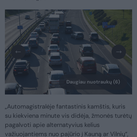
Daugiau nuotraukų (6)
„Automagistralėje fantastinis kamštis, kuris
su kiekviena minute vis didėja, žmonės turėtų
pagalvoti apie alternatyvius kelius
važiuojantiems nuo pajūrio į Kauną ar Vilnių“,