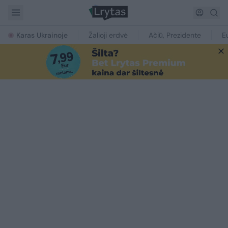
Karas Ukrainoje
Žalioji erdvė
Ačiū, Prezidente
E