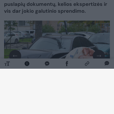
puslapių dokumentų, kelios ekspertizės ir
vis dar jokio galutinio sprendimo.
Daugiau nuotraukų (7)
Į naujienų portalo
Lrytas
redakciją kreipęsis
Virginijus Kairys tikina, kad po Lietuvoje