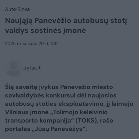
Auto
Rinka
Naująją Panevėžio autobusų stotį
valdys sostinės įmonė
2025 m. vasario 20 d. 11:32
Lrytas.lt
Šią savaitę įvykus Panevėžio miesto
savivaldybės konkursui dėl naujosios
autobusų stoties eksploatavimo, jį laimėjo
Vilniaus įmonė „Tolimojo keleivinio
transporto kompanija“ (TOKS), rašo
portalas „Jūsų Panevėžys“.