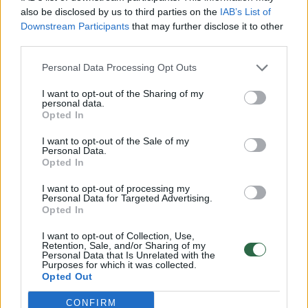
also be disclosed by us to third parties on the
IAB’s List of
įmonė už stoties nuomą pasiūlė 25 100 eurų
Downstream Participants
that may further disclose it to other
(be PVM) per mėnesį.
third parties.
Personal Data Processing Opt Outs
Skaičiuojama, kad per metus ji savivaldybei
I want to opt-out of the Sharing of my
personal data.
sumokės 364 tūkst. eurų.
Opted In
I want to opt-out of the Sale of my
Naujoji Panevėžio autobusų stotis turėtų
Personal Data.
Opted In
pradėti veikti ne vėliau kaip per 60 dienų nuo
I want to opt-out of processing my
nuomos sutarties pasirašymo.
Personal Data for Targeted Advertising.
Opted In
I want to opt-out of Collection, Use,
Panevėžys
Autobusų stotis
Panevėžio autobusų stotis
Retention, Sale, and/or Sharing of my
Personal Data that Is Unrelated with the
Rodyti daugiau žymių
Purposes for which it was collected.
Opted Out
CONFIRM