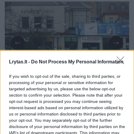
Lrytas.lt -
Do Not Process My Personal Information
Daugiau nuotraukų (1)
If you wish to opt-out of the sale, sharing to third parties, or
processing of your personal or sensitive information for
targeted advertising by us, please use the below opt-out
Anot portalo, be pastarosios įmonės,
section to confirm your selection. Please note that after your
opt-out request is processed you may continue seeing
konkurse dalyvavo dar dvi bendrovės –
interest-based ads based on personal information utilized by
Panevėžio autobusų parkas ir „Kautra“.
us or personal information disclosed to third parties prior to
your opt-out. You may separately opt-out of the further
disclosure of your personal information by third parties on the
Skelbiama, kad konkursą laimėjusi sostinės
IAB’s list of downstream participants. This information may