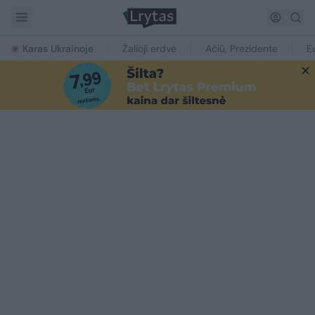
Karas Ukrainoje
Žalioji erdvė
Ačiū, Prezidente
E