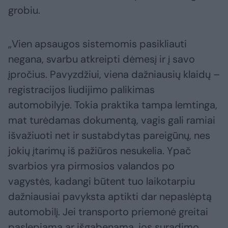
grobiu.
„Vien apsaugos sistemomis pasikliauti
negana, svarbu atkreipti dėmesį ir į savo
įpročius. Pavyzdžiui, viena dažniausių klaidų –
registracijos liudijimo palikimas
automobilyje. Tokia praktika tampa lemtinga,
mat turėdamas dokumentą, vagis gali ramiai
išvažiuoti net ir sustabdytas pareigūnų, nes
jokių įtarimų iš pažiūros nesukelia. Ypač
svarbios yra pirmosios valandos po
vagystės, kadangi būtent tuo laikotarpiu
dažniausiai pavyksta aptikti dar nepaslėptą
automobilį. Jei transporto priemonė greitai
paslepiama ar išgabenama, jos suradimo