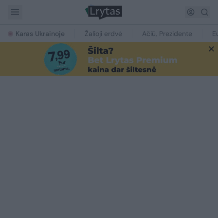
Karas Ukrainoje
Žalioji erdvė
Ačiū, Prezidente
E