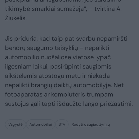
tikimybė smarkiai sumažėja“, – tvirtina A.
Žiukelis.
Jis priduria, kad taip pat svarbu nepamiršti
bendrų saugumo taisyklių – nepalikti
automobilio nuošaliose vietose, ypač
ilgesniam laikui, pasirūpinti saugiomis
aikštelėmis atostogų metu ir niekada
nepalikti brangių daiktų automobilyje. Net
fotoaparatas ar kompiuteris trumpam
sustojus gali tapti išdaužto lango priežastimi.
Vagystė
Automobiliai
BTA
Rodyti daugiau žymių