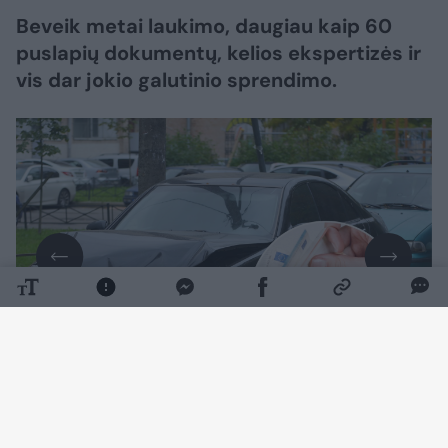
Beveik metai laukimo, daugiau kaip 60
puslapių dokumentų, kelios ekspertizės ir
vis dar jokio galutinio sprendimo.
Daugiau nuotraukų (7)
Į naujienų portalo
Lrytas
redakciją kreipęsis