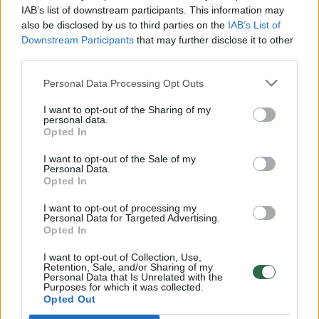
IAB’s list of downstream participants. This information may
„Vis daugiau klientų kreipiasi dėl naujesnių ir
also be disclosed by us to third parties on the
IAB’s List of
prabangesnių automobilių vagysčių –
Downstream Participants
that may further disclose it to other
third parties.
vagiami naujesni „Toyota“ ir „Lexus“
automobiliai. Vagiami automobiliai yra gana
Personal Data Processing Opt Outs
nauji ir brangūs, todėl tai ne tas atvejis,
I want to opt-out of the Sharing of my
personal data.
kuomet vagišių grobis būna išardomas
Opted In
dalimis ir parduodamas antrinėje naudotų
I want to opt-out of the Sale of my
detalių rinkoje“, – teigia BTA Ekspertizių
Personal Data.
Opted In
skyriaus vadovas.
I want to opt-out of processing my
Personal Data for Targeted Advertising.
Opted In
Policijos teigimu, 2025 m. vagys taip pat
taikosi ne tik į „Toyota“ ir „Lexus“ markės
I want to opt-out of Collection, Use,
Retention, Sale, and/or Sharing of my
Personal Data that Is Unrelated with the
automobilius, bet ir į „Audi“ bei „BMW“. Tarp
Purposes for which it was collected.
dažniausiai vagišius viliojančių modelių –
Opted Out