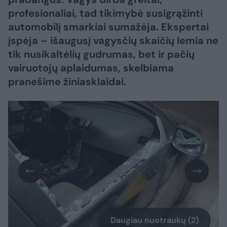
profesionaliai, tad tikimybė susigrąžinti
automobilį smarkiai sumažėja. Ekspertai
įspėja – išaugusį vagysčių skaičių lemia ne
tik nusikaltėlių gudrumas, bet ir pačių
vairuotojų aplaidumas, skelbiama
pranešime žiniasklaidai.
Daugiau nuotraukų (2)