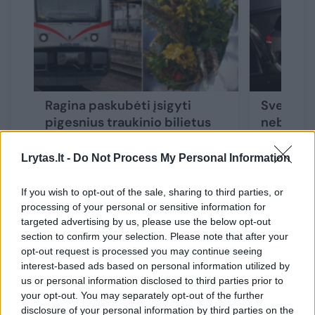
Ragina paskubėti įsigyti
Sveikam 
pigesnius traukinio bilietus
nebelieka
Žolinės savaitgaliui – vilioja
nematomą
solidžia nuolaida
šimtų są
Lrytas.lt -
Do Not Process My Personal Information
If you wish to opt-out of the sale, sharing to third parties, or
processing of your personal or sensitive information for
targeted advertising by us, please use the below opt-out
section to confirm your selection. Please note that after your
Pasak A. Žiukelio, šiemet fiksuojamas ne tik
opt-out request is processed you may continue seeing
išaugusių automobilių vagysčių skaičius, bet
interest-based ads based on personal information utilized by
us or personal information disclosed to third parties prior to
ir jų pobūdžio pokyčiai.
your opt-out. You may separately opt-out of the further
disclosure of your personal information by third parties on the