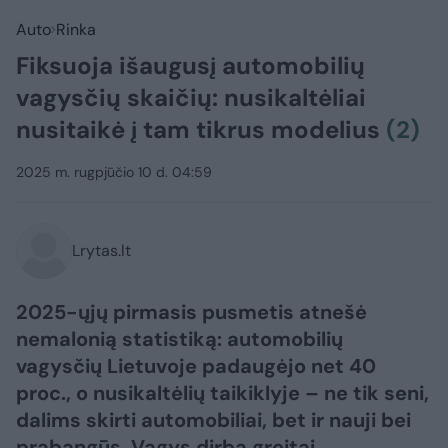
Auto
Rinka
Fiksuoja išaugusį automobilių
vagysčių skaičių: nusikaltėliai
nusitaikė į tam tikrus modelius
(2)
2025 m. rugpjūčio 10 d. 04:59
Lrytas.lt
2025-ųjų pirmasis pusmetis atnešė
nemalonią statistiką: automobilių
vagysčių Lietuvoje padaugėjo net 40
proc., o nusikaltėlių taikiklyje – ne tik seni,
dalims skirti automobiliai, bet ir nauji bei
prabangūs. Vagys dirba greitai,