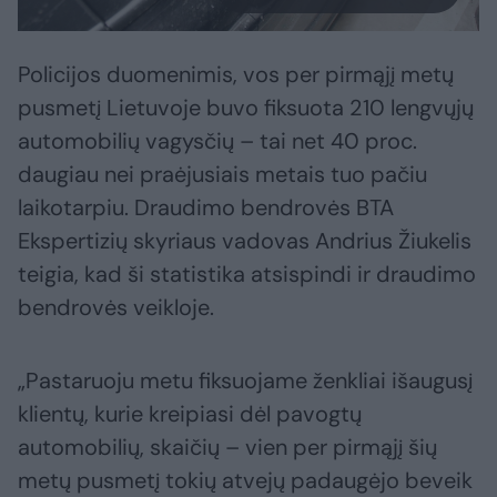
Policijos duomenimis, vos per pirmąjį metų
pusmetį Lietuvoje buvo fiksuota 210 lengvųjų
automobilių vagysčių – tai net 40 proc.
daugiau nei praėjusiais metais tuo pačiu
laikotarpiu. Draudimo bendrovės BTA
Ekspertizių skyriaus vadovas Andrius Žiukelis
teigia, kad ši statistika atsispindi ir draudimo
bendrovės veikloje.
„Pastaruoju metu fiksuojame ženkliai išaugusį
klientų, kurie kreipiasi dėl pavogtų
automobilių, skaičių – vien per pirmąjį šių
metų pusmetį tokių atvejų padaugėjo beveik