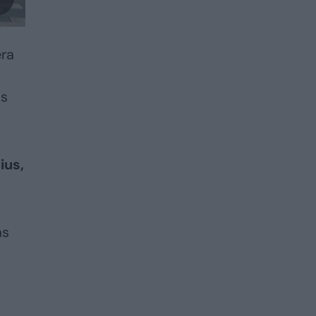
ėra
as
ius,
as