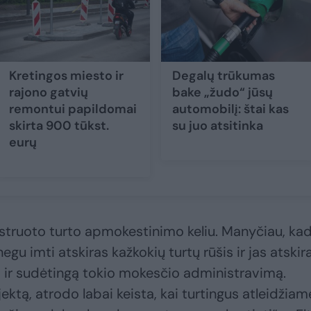
Kretingos miesto ir
Degalų trūkumas
rajono gatvių
bake „žudo“ jūsų
remontui papildomai
automobilį: štai kas
skirta 900 tūkst.
su juo atsitinka
eurų
gistruoto turto apmokestinimo keliu. Manyčiau, kad
negu imti atskiras kažkokių turtų rūšis ir jas atskira
ti ir sudėtingą tokio mokesčio administravimą.
ktą, atrodo labai keista, kai turtingus atleidžiam