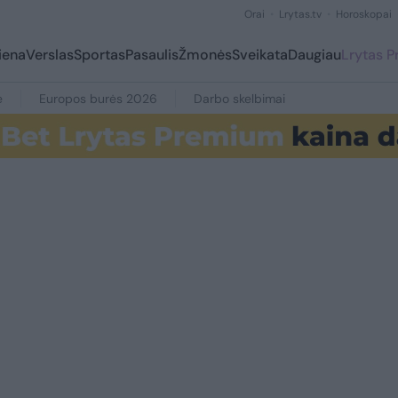
Orai
Lrytas.tv
Horoskopai
iena
Verslas
Sportas
Pasaulis
Žmonės
Sveikata
Daugiau
Lrytas 
e
Europos burės 2026
Darbo skelbimai