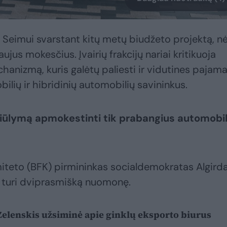
, Seimui svarstant kitų metų biudžeto projektą, n
ujus mokesčius. Įvairių frakcijų nariai kritikuoja
anizmą, kuris galėtų paliesti ir vidutines pajam
lių ir hibridinių automobilių savininkus.
siūlymą apmokestinti tik prabangius automobil
miteto (BFK) pirmininkas socialdemokratas Algird
ą turi dviprasmišką nuomonę.
 Zelenskis užsiminė apie ginklų eksporto biurus