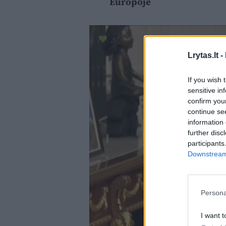
Europoje
Lrytas.lt -
If you wish 
sensitive in
confirm you
continue se
information 
further disc
participants
Downstream 
Persona
I want t