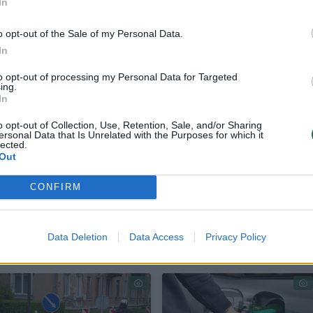
In
o opt-out of the Sale of my Personal Data.
In
ngius automobilius gal ir gera, tačiau yra siūlom
 Dar čia ir šeimas įpainioja. Jeigu turtingoje šei
to opt-out of processing my Personal Data for Targeted
ing.
 koks skirtumas, ar vienas, ar du vaikai joje auga
In
o opt-out of Collection, Use, Retention, Sale, and/or Sharing
ersonal Data that Is Unrelated with the Purposes for which it
lected.
Out
uvoje žmonės jau turi lėktuvus, labai prabangias
CONFIRM
Data Deletion
Data Access
Privacy Policy