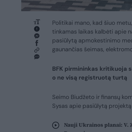
Politikai mano, kad šiuo metu
tinkamas laikas kalbėti apie na
pasiūlytą apmokestinimo mech
gaunančias šeimas, elektromobi
BFK pirmininkas kritikuoja 
o ne visą registruotą turtą
Seimo Biudžeto ir finansų ko
Sysas apie pasiūlytą projekt
Nauji Ukrainos planai: V.