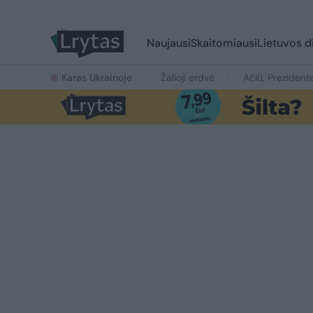
Naujausi
Skaitomiausi
Lietuvos d
Karas Ukrainoje
Žalioji erdvė
Ačiū, Prezident