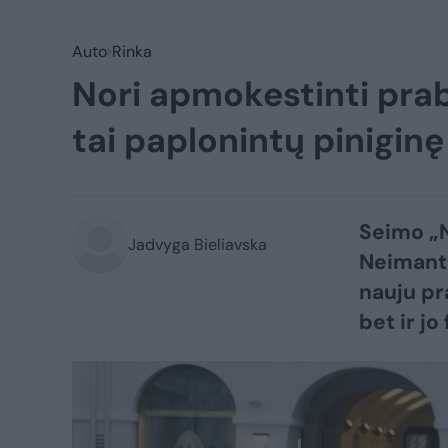
Auto
Rinka
Nori apmokestinti prab
tai paplonintų pinigin
Seimo „N
Jadvyga Bieliavska
Neimanto
nauju pr
bet ir jo