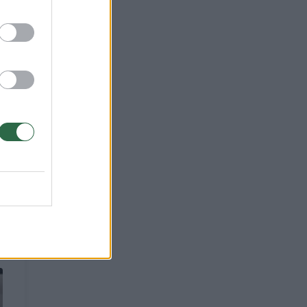
as
moje
?“ –