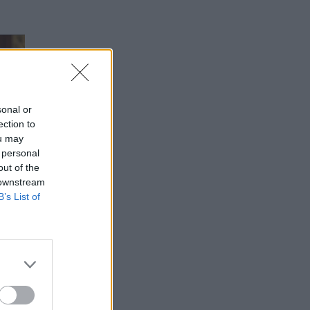
sonal or
ection to
ou may
 personal
out of the
 downstream
B’s List of