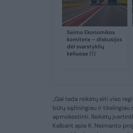
Seimo Ekonomikos
komitete – diskusijos
dėl svarstyklių
keliuose
(1)
„Gal tada reikėtų eiti viso re
būtų sąžiningiau ir tikslingiau 
apmokestinti. Reikėtų įvertin
Kalbant apie K. Neimanto proje