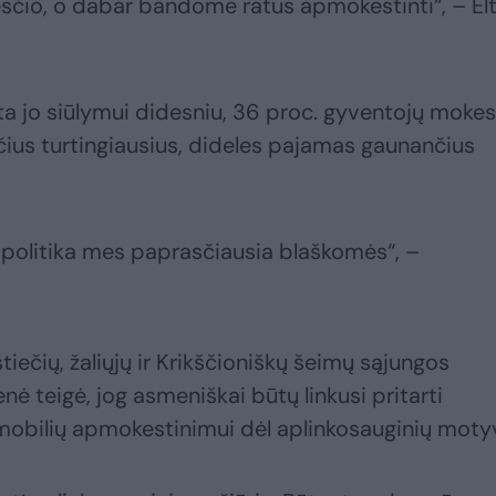
sčio, o dabar bandome ratus apmokestinti“, – Elt
arta jo siūlymui didesniu, 36 proc. gyventojų moke
ius turtingiausius, dideles pajamas gaunančius
politika mes paprasčiausia blaškomės“, –
ečių, žaliųjų ir Krikščioniškų šeimų sąjungos
enė teigė, jog asmeniškai būtų linkusi pritarti
bilių apmokestinimui dėl aplinkosauginių moty