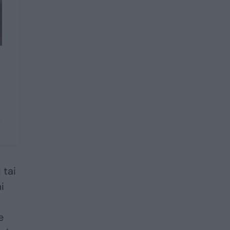
 tai
i
e