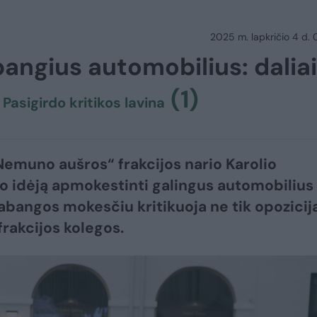
2025 m. lapkričio 4 d.
angius automobilius: daliai
ę
(1)
Pasigirdo kritikos lavina
emuno aušros“ frakcijos nario Karolio
 idėją apmokestinti galingus automobilius
abangos mokesčiu kritikuoja ne tik opozicija
 frakcijos kolegos.