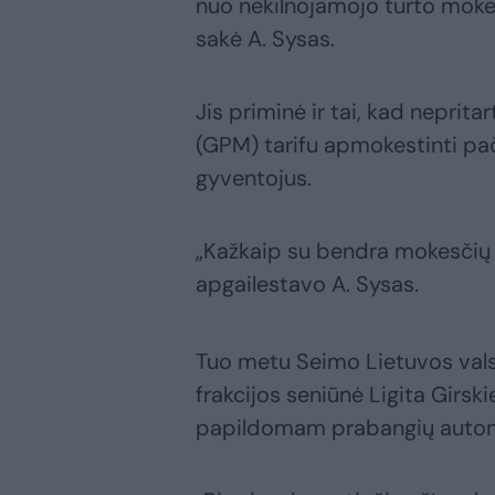
nuo nekilnojamojo turto moke
sakė A. Sysas.
Jis priminė ir tai, kad neprit
(GPM) tarifu apmokestinti pač
gyventojus.
„Kažkaip su bendra mokesčių 
apgailestavo A. Sysas.
Tuo metu Seimo Lietuvos valsti
frakcijos seniūnė Ligita Girski
papildomam prabangių automo