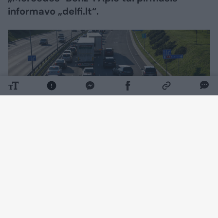
informavo „delfi.lt“.
Daugiau nuotraukų (6)
„Automagistralėje fantastinis kamštis, kuris
su kiekviena minute vis didėja, žmonės turėtų
pagalvoti apie alternatyvius kelius