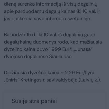
dieną surenka informaciją iš visų degalinių
apie parduodamų degalų kainas iki 10 val. ir
jas paskelbia savo interneto svetainėje.
Balandžio 15 d. iki 10 val. iš degalinių gauti
degalų kainų duomenys rodo, kad mažiausia
dyzelino kaina buvo 1,999 Eur/l „Junasa“
dviejose degalinėse Šiauliuose.
Didžiausia dyzelino kaina – 2,29 Eur/l yra
„Eniris“ Kretingos r. savivaldybėje (Laivių k.).
Susiję straipsniai