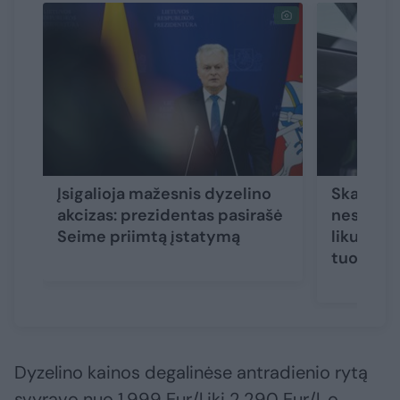
Įsigalioja mažesnis dyzelino
Skambiai
akcizas: prezidentas pasirašė
nesišvais
Seime priimtą įstatymą
likusius 
tuomet l
Dyzelino kainos degalinėse antradienio rytą
svyravo nuo 1,999 Eur/l iki 2,290 Eur/l, o