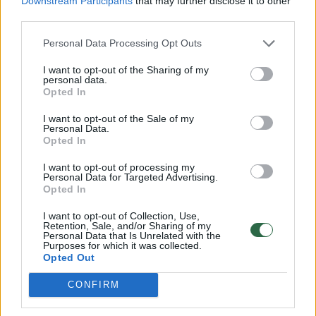
Downstream Participants
that may further disclose it to other
third parties.
Benzino kainos antradienio rytą degalinėse
Personal Data Processing Opt Outs
svyravo nuo 1,640 Eur/l iki 1,869 Eur/l, o
I want to opt-out of the Sharing of my
vidutinė benzino kaina buvo 1,755 Eur/l, arba
personal data.
Opted In
0,8 proc. mažesnė nei antradienį (balandžio
14 d.), kai vidurkis degalinėse siekė 1,770 Eur/l.
I want to opt-out of the Sale of my
Personal Data.
Opted In
Mažiausia SND kaina antradienio rytą buvo
I want to opt-out of processing my
Personal Data for Targeted Advertising.
0,790 Eur/l – „Madalva“ degalinėje, esančioje
Opted In
Tauragės r. savivaldybėje (Žygaičių k.).
I want to opt-out of Collection, Use,
Retention, Sale, and/or Sharing of my
Personal Data that Is Unrelated with the
Purposes for which it was collected.
Didžiausia SND kaina – „Cirkle K“ tinklo 20
Opted Out
degalinių, „Viada“ tinklo 41 degalinėje ir
CONFIRM
„Šventosios investicijos“ degalinėje