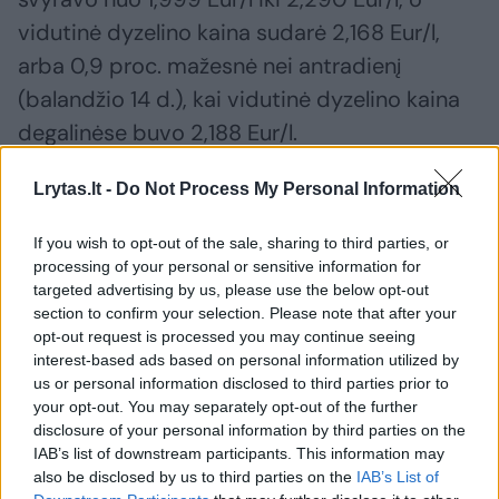
vidutinė dyzelino kaina sudarė 2,168 Eur/l,
arba 0,9 proc. mažesnė nei antradienį
(balandžio 14 d.), kai vidutinė dyzelino kaina
degalinėse buvo 2,188 Eur/l.
Lrytas.lt -
Do Not Process My Personal Information
Mažiausia benzino kaina balandžio
antradienio rytą buvo „Madalva“ degalinėje,
If you wish to opt-out of the sale, sharing to third parties, or
processing of your personal or sensitive information for
esančioje Tauragės r. savivaldybėje,
targeted advertising by us, please use the below opt-out
Žygaičiuose – 1,64 Eur/l.
section to confirm your selection. Please note that after your
opt-out request is processed you may continue seeing
interest-based ads based on personal information utilized by
Didžiausia benzino kaina – „Baltic Petroleum“
us or personal information disclosed to third parties prior to
your opt-out. You may separately opt-out of the further
tinklo dviejose degalinėse Varėnos r.
disclosure of your personal information by third parties on the
savivaldybėje (Varėna ir Senoji Varėna) –
IAB’s list of downstream participants. This information may
1,869 Eur/l.
also be disclosed by us to third parties on the
IAB’s List of