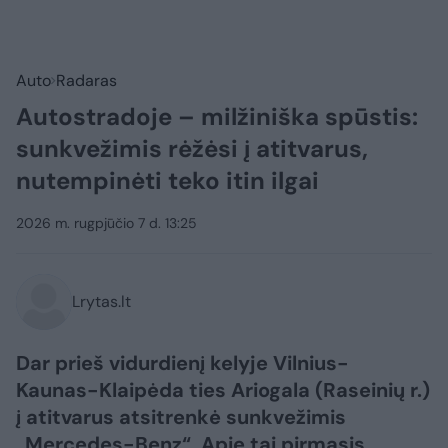
Auto
Radaras
Autostradoje – milžiniška spūstis:
sunkvežimis rėžėsi į atitvarus,
nutempinėti teko itin ilgai
2026 m. rugpjūčio 7 d. 13:25
Lrytas.lt
Dar prieš vidurdienį kelyje Vilnius-
Kaunas-Klaipėda ties Ariogala (Raseinių r.)
į atitvarus atsitrenkė sunkvežimis
„Mercedes-Benz“. Apie tai pirmasis