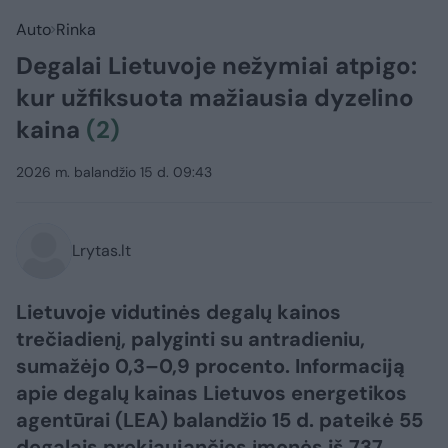
Auto
Rinka
Degalai Lietuvoje nežymiai atpigo:
kur užfiksuota mažiausia dyzelino
kaina
(2)
2026 m. balandžio 15 d. 09:43
Lrytas.lt
Lietuvoje vidutinės degalų kainos
trečiadienį, palyginti su antradieniu,
sumažėjo 0,3–0,9 procento. Informaciją
apie degalų kainas Lietuvos energetikos
agentūrai (LEA) balandžio 15 d. pateikė 55
degalais prekiaujančios įmonės iš 737