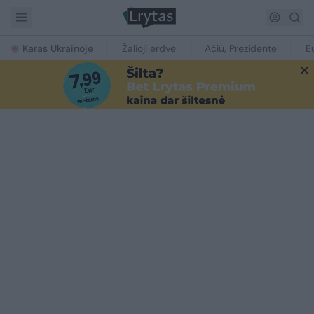
Karas Ukrainoje
Žalioji erdvė
Ačiū, Prezidente
E