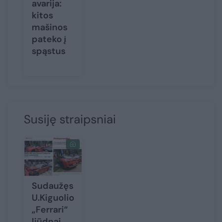
avarija:
kitos
mašinos
pateko į
spąstus
Susiję straipsniai
Sudaužęs
U.Kiguolio
„Ferrari“
liūdnai