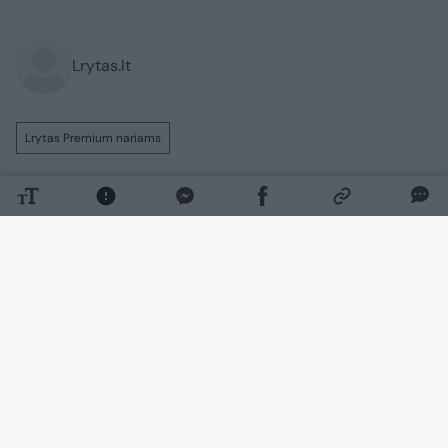
Lrytas.lt
Lrytas Premium nariams
126 decibelai. Tokį didžiausią šiais metais
motociklo keliamą triukšmo lygį užfiksavo
policijos pareigūnai. Jiems
motociklininkas šypsodamasis pasakojo,
kad jam tiesiog malonu skraidyti po
miegantį Vilnių.