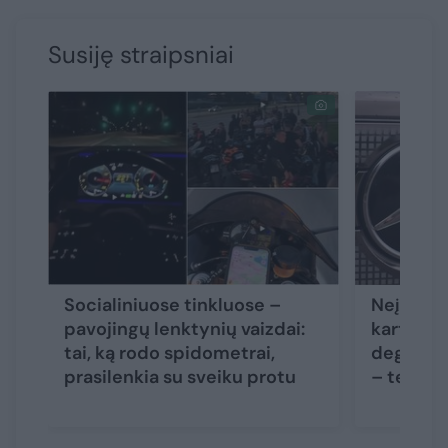
Susiję straipsniai
Socialiniuose tinkluose –
Neįgalia
pavojingų lenktynių vaizdai:
karto du
tai, ką rodo spidometrai,
degalinės
prasilenkia su sveiku protu
– teism