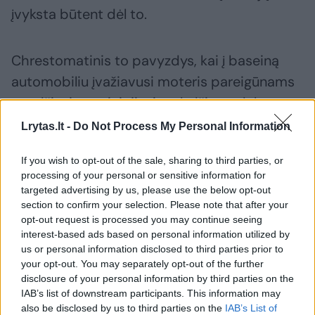
įvyksta būtent dėl to.
Chrestomatinis to pavyzdys, kai į baseiną
automobiliu įvažiavusi moteris pareigūnams
guodžiasi supainiojiusi stabdžio pedalą su
akceleratoriumi. Natūralu, kad tokių dalykų
Lrytas.lt -
Do Not Process My Personal Information
pasitaiko ir vyriškiams.
If you wish to opt-out of the sale, sharing to third parties, or
processing of your personal or sensitive information for
targeted advertising by us, please use the below opt-out
Avarijos
Automobiliai
saugus eismas
Rodyti daugiau žymių
section to confirm your selection. Please note that after your
opt-out request is processed you may continue seeing
interest-based ads based on personal information utilized by
us or personal information disclosed to third parties prior to
Komentuoti po šiuo straipsniu
your opt-out. You may separately opt-out of the further
disclosure of your personal information by third parties on the
IAB’s list of downstream participants. This information may
Komentuoti gali tik Lrytas registruoti vartotojai.
also be disclosed by us to third parties on the
IAB’s List of