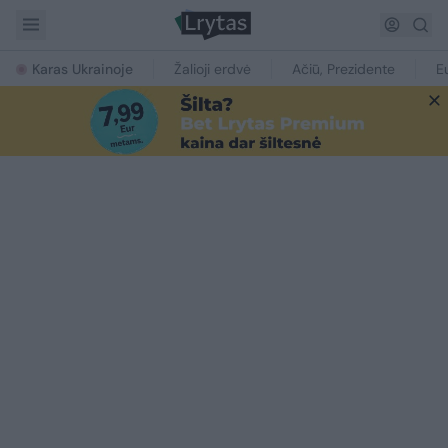
Karas Ukrainoje
Žalioji erdvė
Ačiū, Prezidente
E