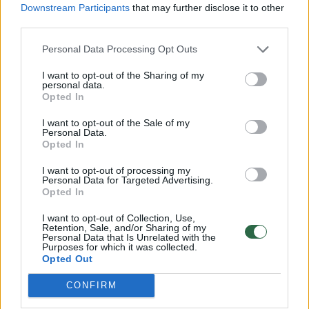
Prisijunkite prie registruotų vartotojų
Downstream Participants
that may further disclose it to other
bendruomenės ir bendraukite komentaruose!
third parties.
Personal Data Processing Opt Outs
Rodyti komentarus
I want to opt-out of the Sharing of my
personal data.
Opted In
Prisijungti komentatoriams
I want to opt-out of the Sale of my
Personal Data.
Opted In
I want to opt-out of processing my
Personal Data for Targeted Advertising.
Opted In
I want to opt-out of Collection, Use,
Retention, Sale, and/or Sharing of my
Personal Data that Is Unrelated with the
Purposes for which it was collected.
Opted Out
CONFIRM