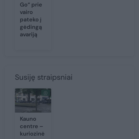
Go“ prie
vairo
pateko į
gėdingą
avariją
Susiję straipsniai
Kauno
centre –
kuriozinė