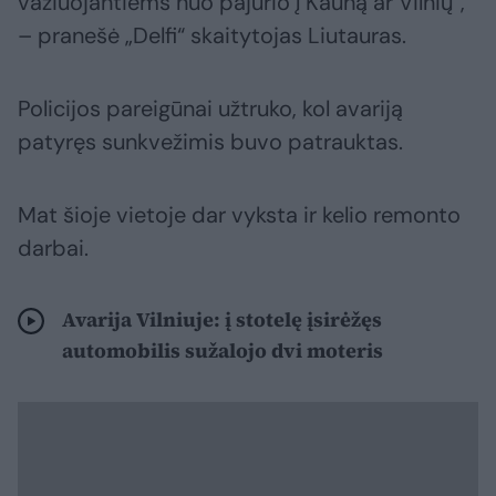
važiuojantiems nuo pajūrio į Kauną ar Vilnių“,
– pranešė „Delfi“ skaitytojas Liutauras.
Policijos pareigūnai užtruko, kol avariją
patyręs sunkvežimis buvo patrauktas.
Mat šioje vietoje dar vyksta ir kelio remonto
darbai.
Avarija Vilniuje: į stotelę įsirėžęs
automobilis sužalojo dvi moteris