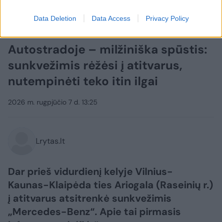
Data Deletion
Data Access
Privacy Policy
Auto
Radaras
Autostradoje – milžiniška spūstis:
sunkvežimis rėžėsi į atitvarus,
nutempinėti teko itin ilgai
2026 m. rugpjūčio 7 d. 13:25
Lrytas.lt
Dar prieš vidurdienį kelyje Vilnius-
Kaunas-Klaipėda ties Ariogala (Raseinių r.)
į atitvarus atsitrenkė sunkvežimis
„Mercedes-Benz“. Apie tai pirmasis