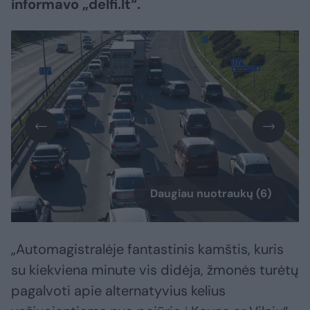
informavo „delfi.lt“.
Daugiau nuotraukų (6)
„Automagistralėje fantastinis kamštis, kuris
su kiekviena minute vis didėja, žmonės turėtų
pagalvoti apie alternatyvius kelius