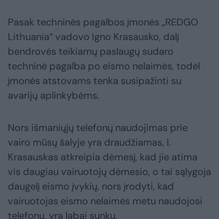
Pasak techninės pagalbos įmonės „REDGO
Lithuania“ vadovo Igno Krasausko, dalį
bendrovės teikiamų paslaugų sudaro
techninė pagalba po eismo nelaimės, todėl
įmonės atstovams tenka susipažinti su
avarijų aplinkybėms.
Nors išmaniųjų telefonų naudojimas prie
vairo mūsų šalyje yra draudžiamas, I.
Krasauskas atkreipia dėmesį, kad jie atima
vis daugiau vairuotojų dėmesio, o tai sąlygoja
daugelį eismo įvykių, nors įrodyti, kad
vairuotojas eismo nelaimės metu naudojosi
telefonu, yra labai sunku.