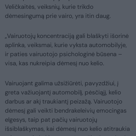
Veličkaitės, veiksnių, kurie trikdo
dėmesingumą prie vairo, yra itin daug.
„Vairuotojų koncentraciją gali blaškyti išorinė
aplinka, veiksmai, kurie vyksta automobilyje,
ir paties vairuotojo psichologinė būsena –
visa, kas nukreipia dėmesį nuo kelio.
Vairuojant galima užsižiūrėti, pavyzdžiui, į
greta važiuojantį automobilį, pėsčiąjį, kelio
darbus ar akį traukiantį peizažą. Vairuotojo
dėmesį gali veikti bendrakeleivių emocingas
elgesys, taip pat pačių vairuotojų
išsiblaškymas, kai dėmesį nuo kelio atitraukia