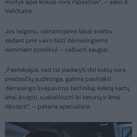
mintys apie kokius nors rūpesčius“, – sako A.
Veličkaitė.
Jos teigimu, vairuotojams labai svarbu
sėdant prie vairo būti dėmesingiems
esminiam poreikiui – važiuoti saugiai.
„Pastebėjus, kad tai padaryti dėl kokių nors
priežasčių sudėtinga, galima pasitelkti
dėmesingo kvėpavimo techniką: keletą kartų
lėtai įkvėpti, suskaičiuoti iki keturių ir lėtai
iškvėpti“, – pataria specialistė.