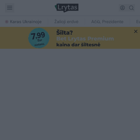
Karas Ukrainoje
Žalioji erdvė
Ačiū, Prezidente
E