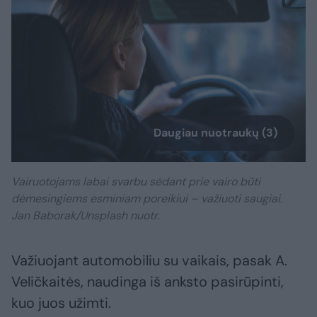
Daugiau nuotraukų (3)
Vairuotojams labai svarbu sėdant prie vairo būti
dėmesingiems esminiam poreikiui – važiuoti saugiai.
Jan Baborak/Unsplash nuotr.
Važiuojant automobiliu su vaikais, pasak A.
Veličkaitės, naudinga iš anksto pasirūpinti,
kuo juos užimti.