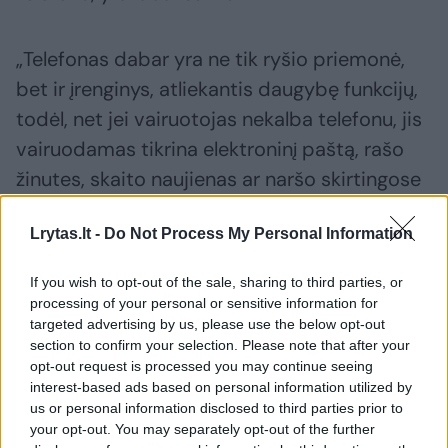
„Telefonas dabar yra ne tik ryšio priemonė,
bet ir įrenginys, atliekantis daugybę funkcijų,
todėl, net jei vairuotojas nekalba telefonu, jis
vairuodamas tikrina elektroninį paštą, rašo
žinutes, skaito naujienas ar naršo skirtingose
programėlėse. Todėl avarinė situacija dėl
Lrytas.lt -
Do Not Process My Personal Information
dėmesio nukreipimo į ekraną dažnai yra
neišvengiama“, – sako I. Krasauskas.
If you wish to opt-out of the sale, sharing to third parties, or
processing of your personal or sensitive information for
targeted advertising by us, please use the below opt-out
Jo teigimu, nesvarbu, koks pašalinis daiktas
section to confirm your selection. Please note that after your
yra vairuotojo rankose – cigaretė, lūpdažis,
opt-out request is processed you may continue seeing
interest-based ads based on personal information utilized by
telefonas ar kavos puodelis, jis atima
us or personal information disclosed to third parties prior to
vairuotojo dėmesį ir sumažina dėmesingumą,
your opt-out. You may separately opt-out of the further