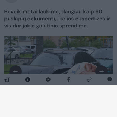
Beveik metai laukimo, daugiau kaip 60
puslapių dokumentų, kelios ekspertizės ir
vis dar jokio galutinio sprendimo.
Daugiau nuotraukų (7)