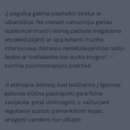
„Į pagalbą galima pasitelkti žaislus ar
užkandžius. Ne vienam vairuotojui geriau
susikoncentruoti į eismą padeda mėgstama
atpalaiduojanti ar ūpą kelianti muzika,
intensyvaus dėmesio nereikalaujančios radijo
laidos ar tinklalaidės bei audio knygos“, –
tvirtina psichoterapijos praktikė.
Ji atkreipia dėmesį, kad leidžiantis į ilgesnes
keliones būtina pasirūpinti gera fizine
savijauta: gerai išsimiegoti, o važiuojant
reguliariai sustoti pamankštinti kojas,
atsigerti vandens bei užkąsti.