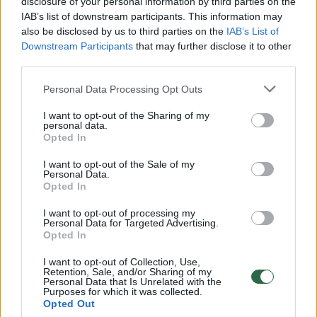
disclosure of your personal information by third parties on the
todėl vairuojančio asmens rankos turėtų būti
IAB’s list of downstream participants. This information may
naudojamos tik su vairavimu susijusiems
also be disclosed by us to third parties on the
IAB’s List of
veiksmams.
Downstream Participants
that may further disclose it to other
third parties.
Personal Data Processing Opt Outs
I want to opt-out of the Sharing of my
personal data.
Opted In
I want to opt-out of the Sale of my
Personal Data.
Opted In
I want to opt-out of processing my
Personal Data for Targeted Advertising.
Opted In
Daugiau nuotraukų (3)
I want to opt-out of Collection, Use,
Retention, Sale, and/or Sharing of my
Personal Data that Is Unrelated with the
Purposes for which it was collected.
Dėmesį blaško vaikai ir išmanieji telefonai.
Opted Out
Alexandre Boucher/Unsplash nuotr.