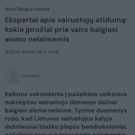
Auto
Saugus eismas
Ekspertai apie vairuotojų atidumą:
kokie įpročiai prie vairo baigiasi
eismo nelaimėmis
2023 m. birželio 29 d. 08:19
Lrytas.lt
Kelioms sekundėms į pašalinius veiksmus
nukreiptas vairuotojo dėmesys dažnai
baigiasi eismo nelaime. Tyrimo duomenys
rodo, kad Lietuvos vairuotojus kelyje
dažniausiai blaško plepūs bendrakeleiviai,
pašaliniai garsai ir transporto priemonėje