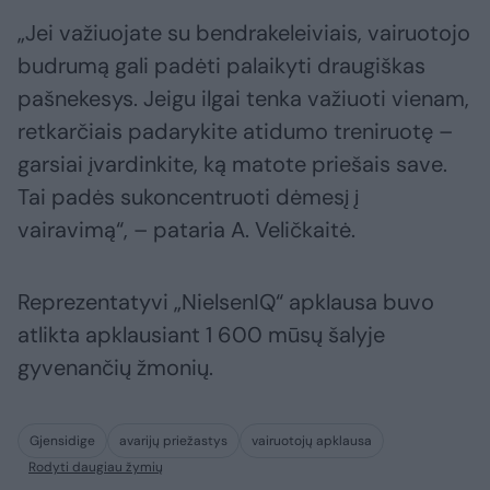
„Jei važiuojate su bendrakeleiviais, vairuotojo
budrumą gali padėti palaikyti draugiškas
pašnekesys. Jeigu ilgai tenka važiuoti vienam,
retkarčiais padarykite atidumo treniruotę –
garsiai įvardinkite, ką matote priešais save.
Tai padės sukoncentruoti dėmesį į
vairavimą“, – pataria A. Veličkaitė.
Reprezentatyvi „NielsenIQ“ apklausa buvo
atlikta apklausiant 1 600 mūsų šalyje
gyvenančių žmonių.
Gjensidige
avarijų priežastys
vairuotojų apklausa
Rodyti daugiau žymių