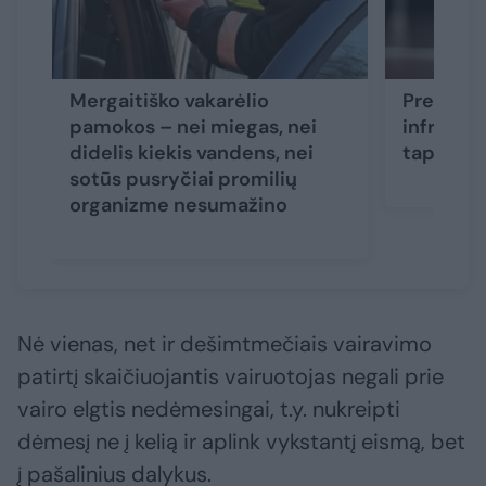
Mergaitiško vakarėlio
Preziden
pamokos – nei miegas, nei
infrastru
didelis kiekis vandens, nei
tapo apg
sotūs pusryčiai promilių
organizme nesumažino
Nė vienas, net ir dešimtmečiais vairavimo
patirtį skaičiuojantis vairuotojas negali prie
vairo elgtis nedėmesingai, t.y. nukreipti
dėmesį ne į kelią ir aplink vykstantį eismą, bet
į pašalinius dalykus.