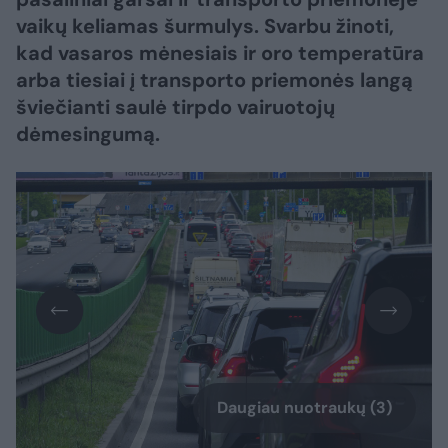
vaikų keliamas šurmulys. Svarbu žinoti,
kad vasaros mėnesiais ir oro temperatūra
arba tiesiai į transporto priemonės langą
šviečianti saulė tirpdo vairuotojų
dėmesingumą.
Daugiau nuotraukų (3)