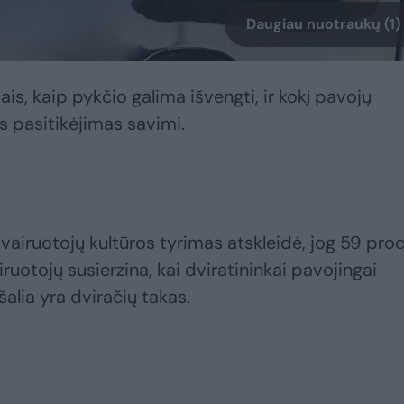
Daugiau nuotraukų (1)
is, kaip pykčio galima išvengti, ir kokį pavojų
as pasitikėjimas savimi.
airuotojų kultūros tyrimas atskleidė, jog 59 proc
ruotojų susierzina, kai dviratininkai pavojingai
šalia yra dviračių takas.