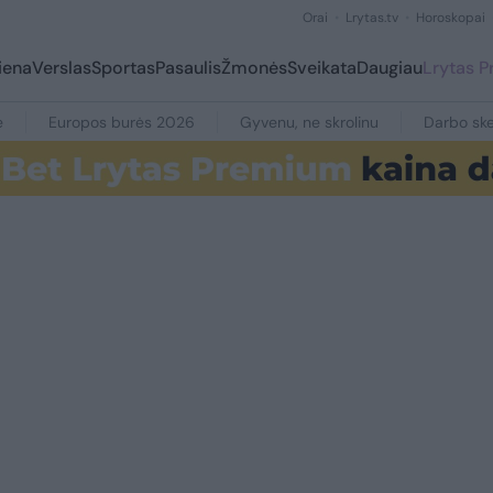
Orai
Lrytas.tv
Horoskopai
iena
Verslas
Sportas
Pasaulis
Žmonės
Sveikata
Daugiau
Lrytas 
e
Europos burės 2026
Gyvenu, ne skrolinu
Darbo ske