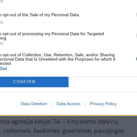
In
iti vairuotojai naudojasi telefonu be laisvų rankų
o opt-out of the Sale of my Personal Data.
In
to opt-out of processing my Personal Data for Targeted
d apimti emocijų nevengia panaudoti garso signalo.
ing.
sidrovi šaukti, mosuoti rankomis ar kitaip išreikšt
In
o opt-out of Collection, Use, Retention, Sale, and/or Sharing
ersonal Data that Is Unrelated with the Purposes for which it
lected.
Out
d sąmoningai neleidžia kitai transporto priemonei
o juostą, nors jie ir signalizuoja posūkio rodykle.
CONFIRM
omentavo, jog tokiam eismo dalyvių elgesiui
Data Deletion
Data Access
Privacy Policy
os terminas „road rage“ – lietuviškai šį reiškinį b
arba agresija kelyje. Tai - kitų eismo dalyvių
s, veiksmais, šaukimas, grasinimai, pavojingas