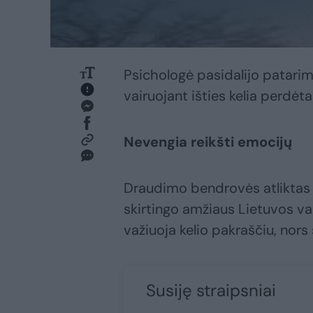
Psichologė pasidalijo patarima
vairuojant išties kelia perdėt
Nevengia reikšti emocijų
Draudimo bendrovės atliktas v
skirtingo amžiaus Lietuvos vai
važiuoja kelio pakraščiu, nors 
Susiję straipsniai