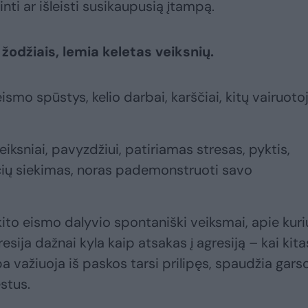
nti ar išleisti susikaupusią įtampą.
 žodžiais, lemia keletas veiksnių.
eismo spūstys, kelio darbai, karščiai, kitų vairuoto
eiksniai, pavyzdžiui, patiriamas stresas, pyktis,
čių siekimas, noras pademonstruoti savo
 kito eismo dalyvio spontaniški veiksmai, apie kur
esija dažnai kyla kaip atsakas į agresiją – kai kita
ba važiuoja iš paskos tarsi prilipęs, spaudžia gars
stus.