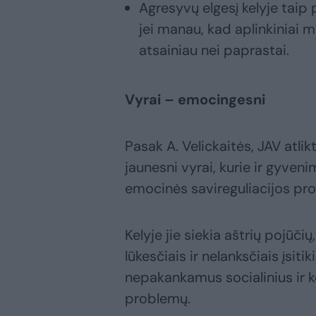
Agresyvų elgesį kelyje taip
jei manau, kad aplinkiniai m
atsainiau nei paprastai.
Vyrai – emocingesni
Pasak A. Velickaitės, JAV atlik
jaunesni vyrai, kurie ir gyveni
emocinės savireguliacijos pr
Kelyje jie siekia aštrių pojūčių
lūkesčiais ir nelanksčiais įsitik
nepakankamus socialinius ir 
problemų.