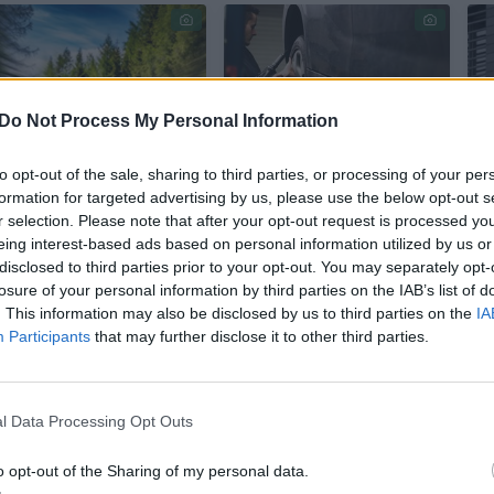
Do Not Process My Personal Information
Saugaus eismo
Važiavimas ne
K
to opt-out of the sale, sharing to third parties, or processing of your per
formation for targeted advertising by us, please use the below opt-out s
ekspertas: netgi
efektingai, o
r selection. Please note that after your opt-out request is processed y
dykumoje
efektyviai –
į
eing interest-based ads based on personal information utilized by us or
pasipainioja karvė,
specialistas
disclosed to third parties prior to your opt-out. You may separately opt-
tad kodėl mes
išduoda 5 auksines
losure of your personal information by third parties on the IAB’s list of
leidžiame sau greitį
vairavimo taisykles
. This information may also be disclosed by us to third parties on the
IA
viršyti mieste?
Participants
that may further disclose it to other third parties.
l Data Processing Opt Outs
o opt-out of the Sharing of my personal data.
nant šaligatviu pro juos dideliu greičiu pravažiuoj