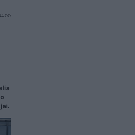
 04:00
elia
io
jai.