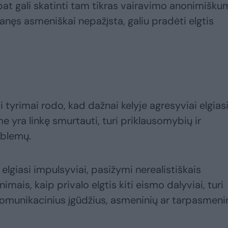
 pat gali skatinti tam tikras vairavimo anonimišku
anęs asmeniškai nepažįsta, galiu pradėti elgtis
ti tyrimai rodo, kad dažnai kelyje agresyviai elgias
me yra linkę smurtauti, turi priklausomybių ir
oblemų.
, elgiasi impulsyviai, pasižymi nerealistiškais
inimais, kaip privalo elgtis kiti eismo dalyviai, turi
komunikacinius įgūdžius, asmeninių ar tarpasmeni