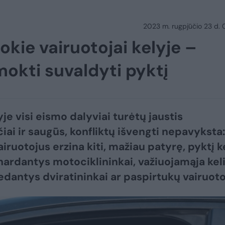
2023 m. rugpjūčio 23 d.
okie vairuotojai kelyje –
šmokti suvaldyti pyktį
je visi eismo dalyviai turėtų jaustis
čiai ir saugūs, konfliktų išvengti nepavyksta:
iruotojus erzina kiti, mažiau patyrę, pyktį k
nardantys motociklininkai, važiuojamąja kel
iedantys dviratininkai ar paspirtukų vairuoto