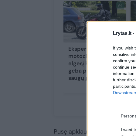
Lrytas.lt -
Ekspertas apie
If you wish 
sensitive in
motociklininkų
confirm you
elgesį kelyje: ne visi
continue se
geba pasirinkti
information 
saugų greitį
further disc
participants
Downstream 
Persona
I want t
Pusę apklaustųjų erzina, jei ei