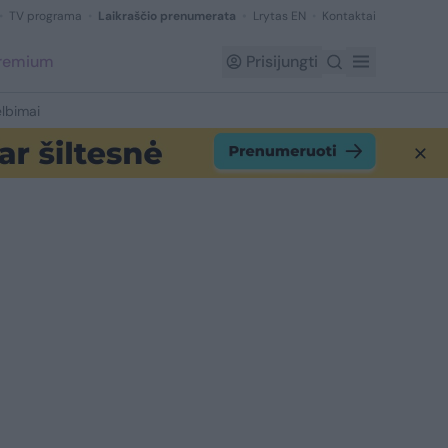
TV programa
Laikraščio prenumerata
Lrytas EN
Kontaktai
Premium
Prisijungti
lbimai