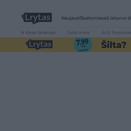
Naujausi
Skaitomiausi
Lietuvos d
Karas Ukrainoje
Žalioji erdvė
Ačiū, Prezident