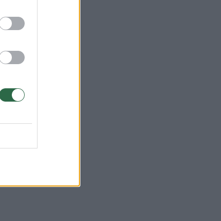
 13
i
ūtų