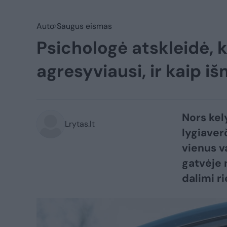
Auto
Saugus eismas
Psichologė atskleidė, k
agresyviausi, ir kaip i
Nors kely
Lrytas.lt
lygiaver
vienus va
gatvėje 
dalimi r