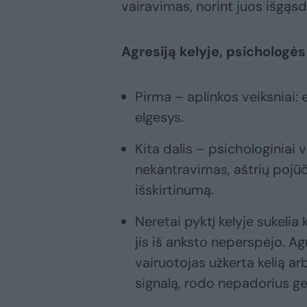
vairavimas, norint juos išgąsdi
Agresiją kelyje, psichologės
Pirma – aplinkos veiksniai: 
elgesys.
Kita dalis – psichologiniai v
nekantravimas, aštrių pojū
išskirtinumą.
Neretai pyktį kelyje sukelia
jis iš anksto neperspėjo. Agr
vairuotojas užkerta kelią ar
signalą, rodo nepadorius ge