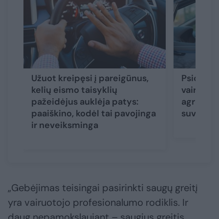
Užuot kreipęsi į pareigūnus,
Psicholo
kelių eismo taisyklių
vairuotoj
pažeidėjus auklėja patys:
agresyvia
paaiškino, kodėl tai pavojinga
suvaldyt
ir neveiksminga
„Gebėjimas teisingai pasirinkti saugų greitį
yra vairuotojo profesionalumo rodiklis. Ir
daug nepamokslaujant – saugius greitis