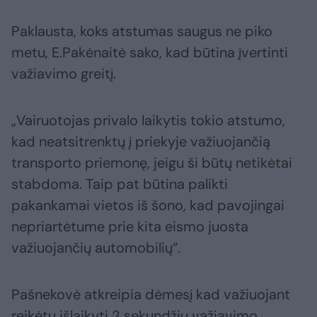
Paklausta, koks atstumas saugus ne piko
metu, E.Pakėnaitė sako, kad būtina įvertinti
važiavimo greitį.
„Vairuotojas privalo laikytis tokio atstumo,
kad neatsitrenktų į priekyje važiuojančią
transporto priemonę, jeigu ši būtų netikėtai
stabdoma. Taip pat būtina palikti
pakankamai vietos iš šono, kad pavojingai
nepriartėtume prie kita eismo juosta
važiuojančių automobilių“.
Pašnekovė atkreipia dėmesį kad važiuojant
reikėtų išlaikyti 2 sekundžių važiavimo