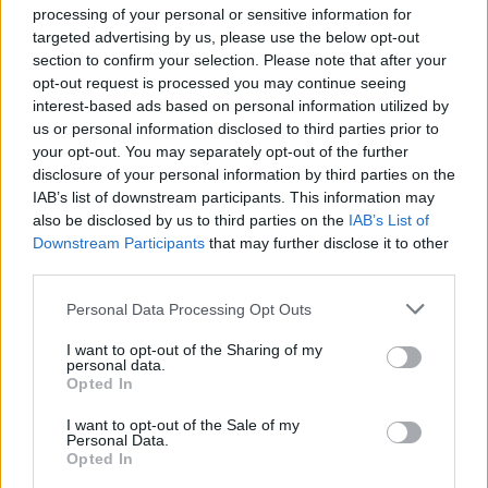
processing of your personal or sensitive information for
E.Pakėnaitė teigia, kad kelių eismo taisyklės
targeted advertising by us, please use the below opt-out
numato, kad tokiu atveju būtina leisti
section to confirm your selection. Please note that after your
persirikiuoti į laisvesnę eismo juostą.
opt-out request is processed you may continue seeing
interest-based ads based on personal information utilized by
us or personal information disclosed to third parties prior to
your opt-out. You may separately opt-out of the further
„Tokia situacija vairuotoju tarpe vadinama
disclosure of your personal information by third parties on the
„užtrauktuko“ taisykle. Jeigu kelyje, kuriame
IAB’s list of downstream participants. This information may
yra dvi (ar daugiau) tos pačios krypties
also be disclosed by us to third parties on the
IAB’s List of
Downstream Participants
that may further disclose it to other
eismo juostos, vienoje iš jų eismas negalimas
third parties.
ir susidarė transporto priemonių eilė,
Personal Data Processing Opt Outs
kiekvienas gretima eismo juosta važiuojantis
I want to opt-out of the Sharing of my
vairuotojas privalo leisti vienai transporto
personal data.
priemonei persirikiuoti į jo užimamą eismo
Opted In
juostą.
I want to opt-out of the Sale of my
Personal Data.
Opted In