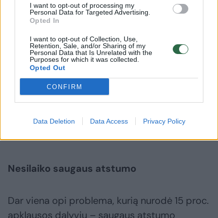
Ši taisyklė dažniausiai naudojama kelių
I want to opt-out of processing my
Personal Data for Targeted Advertising.
remonto, avarijų vietose arba vietose kur
Opted In
greitėjimo juostos susijungia su pagrindiniu
I want to opt-out of Collection, Use,
srautu“.
Retention, Sale, and/or Sharing of my
Personal Data that Is Unrelated with the
Purposes for which it was collected.
Opted Out
E.Pakėnaitė primena, kad siekiant išvengti
CONFIRM
eismo įvykio, persirikiuojantys vairuotojai turi
būti budrūs: įsitikinti, kad kiti eismo dalyviai
praleidžia automobilį ir yra pakankamai
Data Deletion
Data Access
Privacy Policy
vietos manevrui atlikti.
Nesilaiko saugaus atstumo
Dar viena opi problema, kurią nurodė 15 proc.
apklausos dalyvių – saugaus atstumo