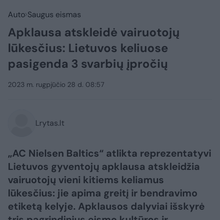
Auto
Saugus eismas
Apklausa atskleidė vairuotojų
lūkesčius: Lietuvos keliuose
pasigenda 3 svarbių įpročių
2023 m. rugpjūčio 28 d. 08:57
Lrytas.lt
„AC Nielsen Baltics“ atlikta reprezentatyvi
Lietuvos gyventojų apklausa atskleidžia
vairuotojų vieni kitiems keliamus
lūkesčius: jie apima greitį ir bendravimo
etiketą kelyje. Apklausos dalyviai išskyrė
tris pagrindinius eismo kultūros ir