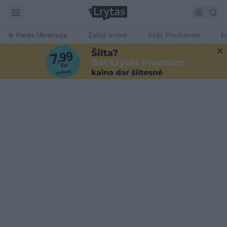
Karas Ukrainoje
Žalioji erdvė
Ačiū, Prezidente
E