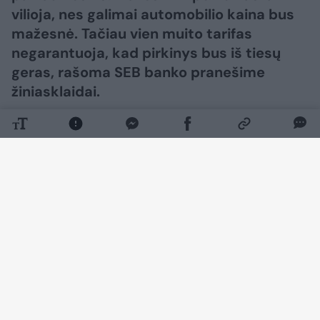
vilioja, nes galimai automobilio kaina bus
mažesnė. Tačiau vien muito tarifas
negarantuoja, kad pirkinys bus iš tiesų
geras, rašoma SEB banko pranešime
žiniasklaidai.
Daugiau nuotraukų (4)