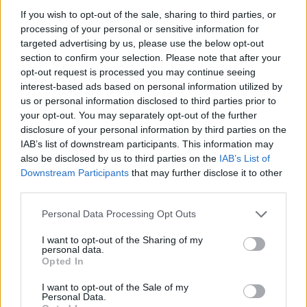
If you wish to opt-out of the sale, sharing to third parties, or
processing of your personal or sensitive information for
„Vykdomi darbai automagistralėse bei
targeted advertising by us, please use the below opt-out
section to confirm your selection. Please note that after your
magistraliniuose keliuose vairuotojams gali
opt-out request is processed you may continue seeing
sukelti tam tikrų nepatogumų. Tai
interest-based ads based on personal information utilized by
us or personal information disclosed to third parties prior to
suprantame, tačiau taip pat prašome visų
your opt-out. You may separately opt-out of the further
vairuotojų kantrybės bei supratimo, jog
disclosure of your personal information by third parties on the
darbams pasibaigus – šiais kelio ruožais
IAB’s list of downstream participants. This information may
also be disclosed by us to third parties on the
IAB’s List of
važiuosime dar patogiau bei saugiau.
Downstream Participants
that may further disclose it to other
third parties.
Automagistralių ir magistralinių kelių
Personal Data Processing Opt Outs
atnaujinimas yra ypatingai svarbus
I want to opt-out of the Sharing of my
personal data.
infrastruktūros plėtrai, tam, pagal esamas
Opted In
galimybes, skiriame didelį dėmesį“, –
I want to opt-out of the Sale of my
akcentuoja Lietuvos automobilių kelių
Personal Data.