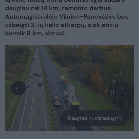
daugiau nei 14 km, remonto darbus.
Automagistralėje Vilnius–Panevėžys bus
užbaigti 3-ių kelio atkarpų, siekiančių
beveik 8 km, darbai.
Daugiau nuotraukų (4)