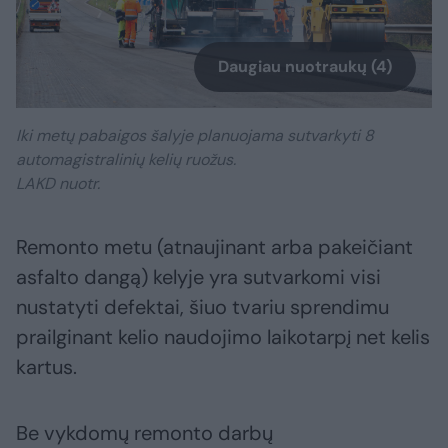
Daugiau nuotraukų (4)
Iki metų pabaigos šalyje planuojama sutvarkyti 8
automagistralinių kelių ruožus.
LAKD nuotr.
Remonto metu (atnaujinant arba pakeičiant
asfalto dangą) kelyje yra sutvarkomi visi
nustatyti defektai, šiuo tvariu sprendimu
prailginant kelio naudojimo laikotarpį net kelis
kartus.
Be vykdomų remonto darbų