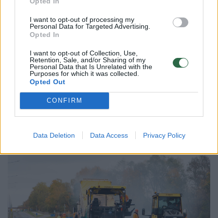
Opted In
direkcijos vadovas Marius Švaikauskas.
I want to opt-out of processing my
Personal Data for Targeted Advertising.
Opted In
Valstybinės reikšmės keliuose paprastojo
remonto darbai vykdomi tais atvejais, kai
I want to opt-out of Collection, Use,
Retention, Sale, and/or Sharing of my
nustatoma, jog kelio pagrindai užtikrina
Personal Data that Is Unrelated with the
Purposes for which it was collected.
pakankamą laikomąją gebą, tačiau asfalto
Opted Out
danga yra susidėvėjusi, joje atsiradusios
CONFIRM
pažaidos ir defektai.
Data Deletion
Data Access
Privacy Policy