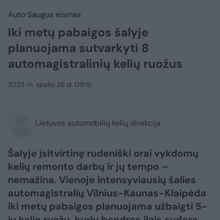
Auto
Saugus eismas
Iki metų pabaigos šalyje
planuojama sutvarkyti 8
automagistralinių kelių ruožus
2023 m. spalio 26 d. 09:15
Lietuvos automobilių kelių direkcija
Šalyje įsitvirtinę rudeniški orai vykdomų
kelių remonto darbų ir jų tempo –
nemažina. Vienoje intensyviausių šalies
automagistralių Vilnius-Kaunas-Klaipėda
iki metų pabaigos planuojama užbaigti 5-
ių kelio ruožų, kurių bendras ilgis sudaro