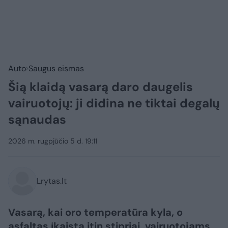
Auto
Saugus eismas
Šią klaidą vasarą daro daugelis
vairuotojų: ji didina ne tiktai degalų
sąnaudas
2026 m. rugpjūčio 5 d. 19:11
Lrytas.lt
Vasarą, kai oro temperatūra kyla, o
asfaltas įkaista itin stipriai, vairuotojams