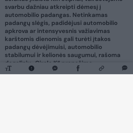
svarbu dažniau atkreipti dėmesį į
automobilio padangas. Netinkamas
padangų slėgis, padidėjusi automobilio
apkrova ar intensyvesnis važiavimas
karštomis dienomis gali turėti įtakos
padangų dėvėjimuisi, automobilio
stabilumui ir kelionės saugumui, rašoma
degalinių „Circle K“ pranešime
žiniasklaidai.