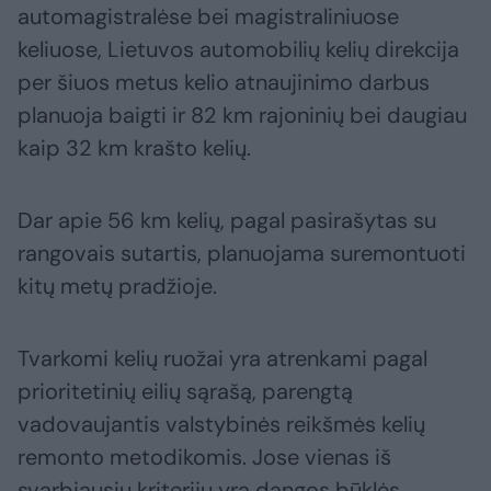
automagistralėse bei magistraliniuose
keliuose, Lietuvos automobilių kelių direkcija
per šiuos metus kelio atnaujinimo darbus
planuoja baigti ir 82 km rajoninių bei daugiau
kaip 32 km krašto kelių.
Dar apie 56 km kelių, pagal pasirašytas su
rangovais sutartis, planuojama suremontuoti
kitų metų pradžioje.
Tvarkomi kelių ruožai yra atrenkami pagal
prioritetinių eilių sąrašą, parengtą
vadovaujantis valstybinės reikšmės kelių
remonto metodikomis. Jose vienas iš
svarbiausių kriterijų yra dangos būklės