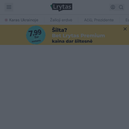
Karas Ukrainoje
Žalioji erdvė
Ačiū, Prezidente
E