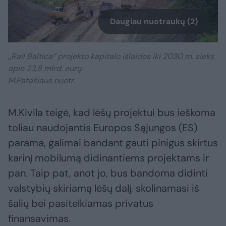
Daugiau nuotraukų (2)
„Rail Baltica“ projekto kapitalo išlaidos iki 2030 m. sieks
apie 23,8 mlrd. eurų.
M.Patašiaus nuotr.
M.Kivila teigė, kad lėšų projektui bus ieškoma
toliau naudojantis Europos Sąjungos (ES)
parama, galimai bandant gauti pinigus skirtus
karinį mobilumą didinantiems projektams ir
pan. Taip pat, anot jo, bus bandoma didinti
valstybių skiriamą lėšų dalį, skolinamasi iš
šalių bei pasitelkiamas privatus
finansavimas.