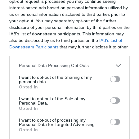
opt-out request is processed you may continue seeing
interest-based ads based on personal information utilized by
„Taip pat prisideda faktas, kad nuo 2017 m.
us or personal information disclosed to third parties prior to
iki dabar išaugo projekto mąstai, pavyzdžiui
your opt-out. You may separately opt-out of the further
disclosure of your personal information by third parties on the
atsirado daugiau stočių, kurios projektui
IAB’s list of downstream participants. This information may
atneš naudos. Ir čia reikia pabrėžti, kad ir
also be disclosed by us to third parties on the
IAB’s List of
Downstream Participants
that may further disclose it to other
mūsų CBA (išlaidų ir naudos analizė – ELTA)
third parties.
parodo, kad regioninės stotys padidins
Personal Data Processing Opt Outs
keleivių kiekį ir projekto naudą“, – komentavo
jis.
I want to opt-out of the Sharing of my
personal data.
Opted In
Visgi net ir išaugus kainoms jis nemano, kad
I want to opt-out of the Sale of my
Personal Data.
Baltijos šalys šiuo projektu „užsibrėžė per
Opted In
daug“.
I want to opt-out of processing my
Personal Data for Targeted Advertising.
Opted In
„Žvelgiant į informaciją, kurią turėjome 2017