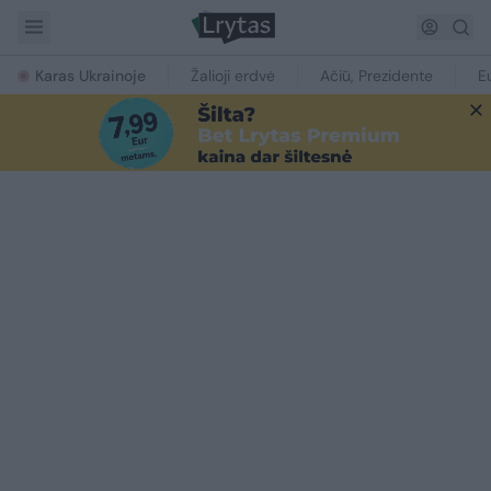
Karas Ukrainoje
Žalioji erdvė
Ačiū, Prezidente
E