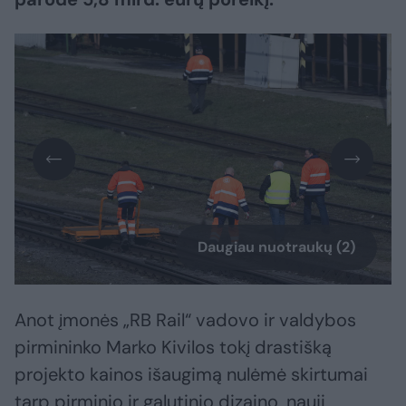
Daugiau nuotraukų (2)
Anot įmonės „RB Rail“ vadovo ir valdybos
pirmininko Marko Kivilos tokį drastišką
projekto kainos išaugimą nulėmė skirtumai
tarp pirminio ir galutinio dizaino, nauji