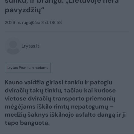
sunku, ir brangu: „Lietuvoje nėra
pavyzdžių“
2026 m. rugpjūčio 8 d. 08:58
Lrytas.lt
Lrytas Premium nariams
Kauno valdžia giriasi tankiu ir patogiu
dviračių takų tinklu, tačiau kai kuriose
vietose dviračių transporto priemonių
mėgėjams iškilo rimtų nepatogumų –
medžių šaknys iškilnojo asfalto dangą ir ji
tapo banguota.