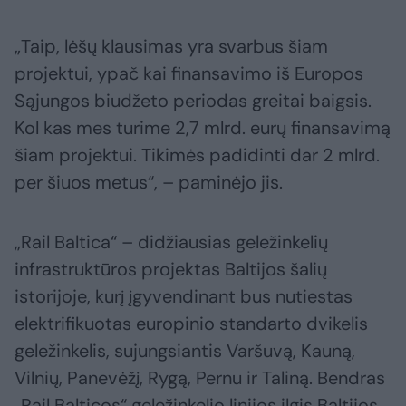
„Taip, lėšų klausimas yra svarbus šiam
projektui, ypač kai finansavimo iš Europos
Sąjungos biudžeto periodas greitai baigsis.
Kol kas mes turime 2,7 mlrd. eurų finansavimą
šiam projektui. Tikimės padidinti dar 2 mlrd.
per šiuos metus“, – paminėjo jis.
„Rail Baltica“ – didžiausias geležinkelių
infrastruktūros projektas Baltijos šalių
istorijoje, kurį įgyvendinant bus nutiestas
elektrifikuotas europinio standarto dvikelis
geležinkelis, sujungsiantis Varšuvą, Kauną,
Vilnių, Panevėžį, Rygą, Pernu ir Taliną. Bendras
„Rail Balticos“ geležinkelio linijos ilgis Baltijos