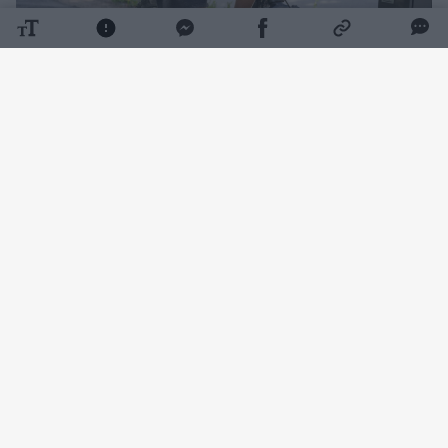
Daugiau nuotraukų (12)
Lietuvos dviratininkų bendrijos pirmininkas
Paulius Bakutis mieste žino dvi daugiausia
rūpesčių keliančias vietas – Jonavos gatvėje
ir Raudondvario plente.