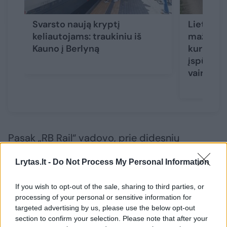
Svarsto naują kryptį
Lietuvos
keliautojams: traukiniu iš
mažėja j
Kauno į Berlyną
kuriose n
įspūdingi
vairuoto
Pasak „RB Rail“ vadovo, prie didesnių
numatomų kaštų prisidėjo ir išaugę projekto
Lrytas.lt -
Do Not Process My Personal Information
mąstai. Kaip rodo kaštų ir naudos analizė,
projekto kainą 31 proc. padidino mąsto
If you wish to opt-out of the sale, sharing to third parties, or
pokyčiai, į kuriuos įeina geresnis regionų
processing of your personal or sensitive information for
targeted advertising by us, please use the below opt-out
susisiekimas.
section to confirm your selection. Please note that after your