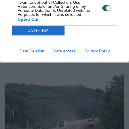
I want to opt-out of Collection, Use,
m., tai sakyčiau, kad ėmėmės visų
Retention, Sale, and/or Sharing of my
Personal Data that Is Unrelated with the
prevencijos priemonių, bet negalėjome
Purposes for which it was collected.
Opted Out
numatyti infliacijos. Kai kalbame apie mąsto
CONFIRM
išaugimus, tokius kaip daugiau stočių
regionuose, tai yra tiesiog bandymas sukurti
daugiau naudos iš projekto ir ypatingai jo
Data Deletion
Data Access
Privacy Policy
kainos nepaveikė“, – tikino jis.