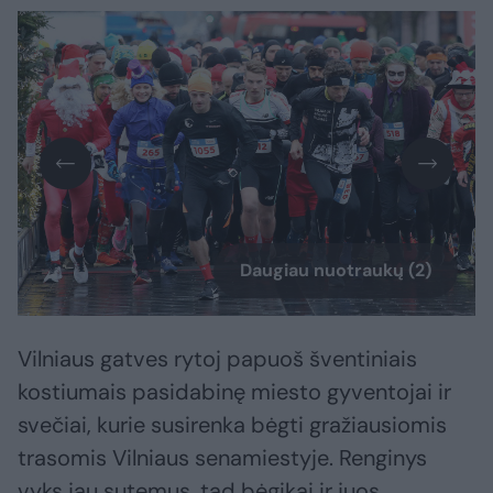
Daugiau nuotraukų (2)
Vilniaus gatves rytoj papuoš šventiniais
kostiumais pasidabinę miesto gyventojai ir
svečiai, kurie susirenka bėgti gražiausiomis
trasomis Vilniaus senamiestyje. Renginys
vyks jau sutemus, tad bėgikai ir juos