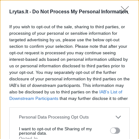
Susiję straipsniai
Lrytas.lt -
Do Not Process My Personal Information
If you wish to opt-out of the sale, sharing to third parties, or
processing of your personal or sensitive information for
targeted advertising by us, please use the below opt-out
section to confirm your selection. Please note that after your
opt-out request is processed you may continue seeing
interest-based ads based on personal information utilized by
us or personal information disclosed to third parties prior to
your opt-out. You may separately opt-out of the further
disclosure of your personal information by third parties on the
G. Palucko Vyriausybė žada
Stovus p
IAB’s list of downstream participants. This information may
surinkti daugiau pinigų
nėra: „Dv
also be disclosed by us to third parties on the
IAB’s List of
keliams, intensyviau
ieškoti st
Downstream Participants
that may further disclose it to other
renovuoti tiltus bei viadukus
savo dvi
third parties.
(1)
Personal Data Processing Opt Outs
I want to opt-out of the Sharing of my
personal data.
Opted In