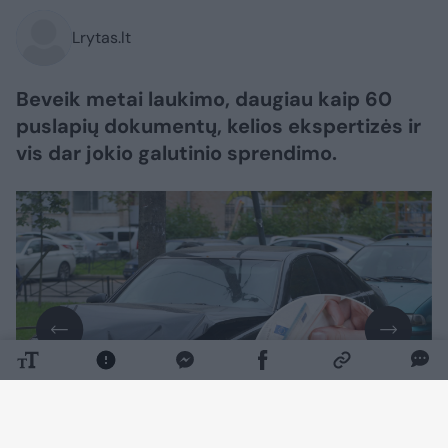
Lrytas.lt
Beveik metai laukimo, daugiau kaip 60
puslapių dokumentų, kelios ekspertizės ir
vis dar jokio galutinio sprendimo.
Daugiau nuotraukų (7)