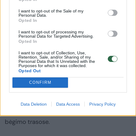
Gruodžio 6 ir 7 d. bus draudžiamas
I want to opt-out of the Sale of my
Personal Data.
transporto priemonių stovėjimas Šv.Jurgio
Opted In
gatvėje. Gruodžio 7 d. nuo 6 val. ryto
I want to opt-out of processing my
Personal Data for Targeted Advertising.
prasidės paruošiamieji darbai V.Kudirkos
Opted In
aikštėje ir trasose – bus statomos tvoros,
I want to opt-out of Collection, Use,
kabinami reklaminiai tentai. Šie darbai bus
Retention, Sale, and/or Sharing of my
Personal Data that Is Unrelated with the
atliekami neribojant ir nekeičiant automobilių
Purposes for which it was collected.
Opted Out
judėjimo.
CONFIRM
Viso renginio metu nuo 13 iki 20 val.
transporto priemonių eismas, įskaitant ir
Data Deletion
Data Access
Privacy Policy
viešąjį transportą, bus draudžiamas visose
bėgimo trasose.