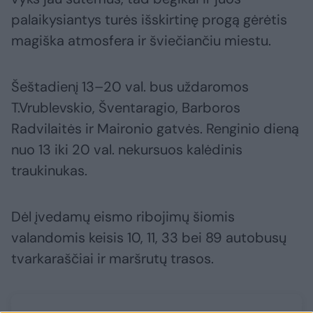
palaikysiantys turės išskirtinę progą gėrėtis
magiška atmosfera ir šviečiančiu miestu.
Šeštadienį 13–20 val. bus uždaromos
T.Vrublevskio, Šventaragio, Barboros
Radvilaitės ir Maironio gatvės. Renginio dieną
nuo 13 iki 20 val. nekursuos kalėdinis
traukinukas.
Dėl įvedamų eismo ribojimų šiomis
valandomis keisis 10, 11, 33 bei 89 autobusų
tvarkaraščiai ir maršrutų trasos.