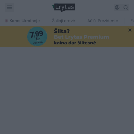
Karas Ukrainoje
Žalioji erdvė
Ačiū, Prezidente
E