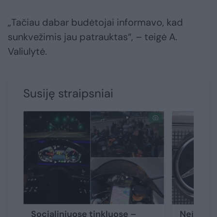
„Tačiau dabar budėtojai informavo, kad
sunkvežimis jau patrauktas“, – teigė A.
Valiulytė.
Susiję straipsniai
Socialiniuose tinkluose –
Neįgalia