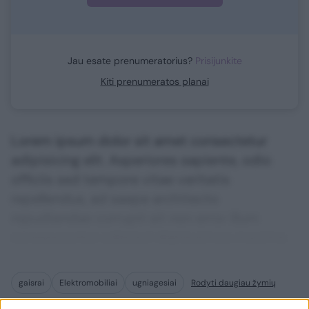
Jau esate prenumeratorius?
Prisijunkite
Kiti prenumeratos planai
Lorem ipsum dolor sit amet consectetur
adipisicing elit. Asperiores sapiente, odio
officiis sed tempore vitae veritatis
repellendus, ad saepe architecto
repudiandae corrupti sit non error illum
consequuntur adipisci dignissimos maxime.
gaisrai
Elektromobiliai
ugniagesiai
Rodyti daugiau žymių