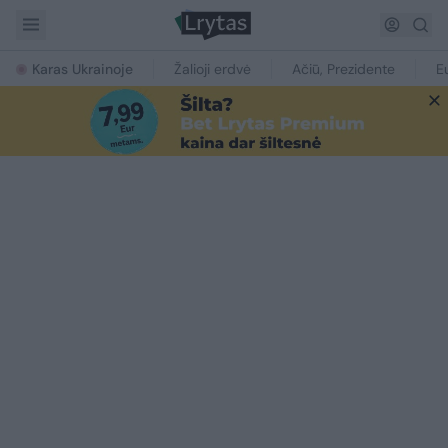
Karas Ukrainoje
Žalioji erdvė
Ačiū, Prezidente
E