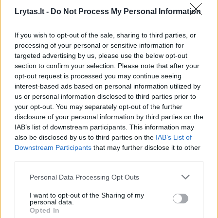
Lrytas.lt -
Do Not Process My Personal Information
Komentuoti po šiuo straipsniu
If you wish to opt-out of the sale, sharing to third parties, or
processing of your personal or sensitive information for
Komentuoti gali tik Lrytas registruoti vartotojai.
targeted advertising by us, please use the below opt-out
section to confirm your selection. Please note that after your
Prisijunkite prie registruotų vartotojų
opt-out request is processed you may continue seeing
bendruomenės ir bendraukite komentaruose!
interest-based ads based on personal information utilized by
us or personal information disclosed to third parties prior to
your opt-out. You may separately opt-out of the further
Rodyti komentarus
disclosure of your personal information by third parties on the
IAB’s list of downstream participants. This information may
also be disclosed by us to third parties on the
IAB’s List of
Prisijungti komentatoriams
Downstream Participants
that may further disclose it to other
third parties.
Personal Data Processing Opt Outs
I want to opt-out of the Sharing of my
personal data.
Opted In