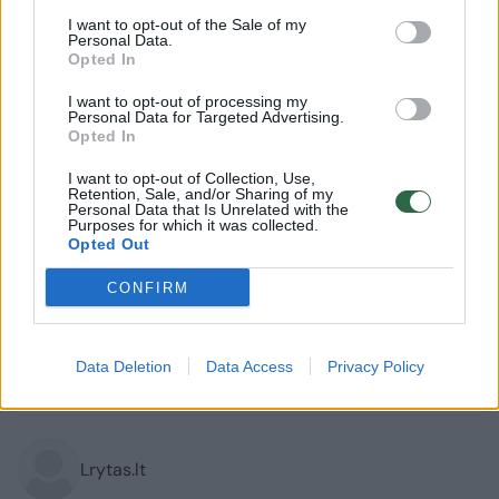
I want to opt-out of the Sale of my
Personal Data.
Opted In
I want to opt-out of processing my
Personal Data for Targeted Advertising.
Opted In
I want to opt-out of Collection, Use,
Retention, Sale, and/or Sharing of my
Personal Data that Is Unrelated with the
Auto
Radaras
Purposes for which it was collected.
Opted Out
Autostradoje – milžiniška spūstis:
CONFIRM
sunkvežimis rėžėsi į atitvarus,
nutempinėti teko itin ilgai
Data Deletion
Data Access
Privacy Policy
2026 m. rugpjūčio 7 d. 13:25
Lrytas.lt