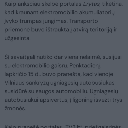
Kaip anksčiau skelbė portalas
Lrytas
, tikėtina,
kad kraunant elektromobilio akumuliatorių
įvyko trumpas jungimas. Transporto
priemonė buvo ištraukta į atvirą teritoriją ir
užgesinta.
Šį savaitgalį nutiko dar viena nelaimė, susijusi
su elektromobilio gaisru. Penktadienį,
lapkričio 15 d., buvo pranešta, kad vienoje
Vilniaus sankryžų ugniagesių autobusiukas
susidūrė su saugos automobiliu. Ugniagesių
autobusiukui apsivertus, į ligoninę išvežti trys
žmonės.
Kaip pranešė portalas „TV3.lt“, priešgaisrinės