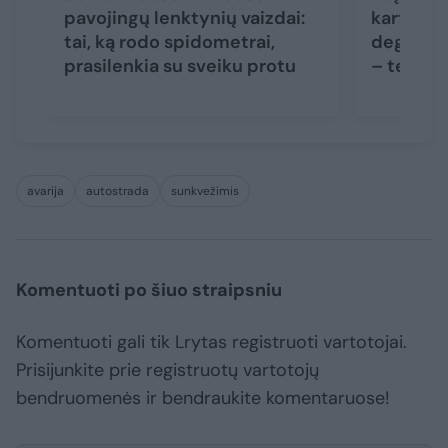
pavojingų lenktynių vaizdai:
karto du
tai, ką rodo spidometrai,
degalinės
prasilenkia su sveiku protu
– teism
avarija
autostrada
sunkvežimis
Komentuoti po šiuo straipsniu
Komentuoti gali tik Lrytas registruoti vartotojai.
Prisijunkite prie registruotų vartotojų
bendruomenės ir bendraukite komentaruose!