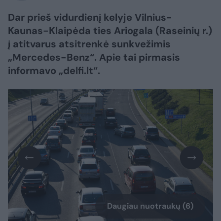
Dar prieš vidurdienį kelyje Vilnius-
Kaunas-Klaipėda ties Ariogala (Raseinių r.)
į atitvarus atsitrenkė sunkvežimis
„Mercedes-Benz“. Apie tai pirmasis
informavo „delfi.lt“.
Daugiau nuotraukų (6)