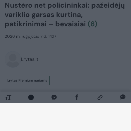
Nustėro net policininkai: pažeidėjų
variklio garsas kurtina,
patikrinimai – bevaisiai
(6)
2026 m. rugpjūčio 7 d. 14:17
Lrytas.lt
Lrytas Premium nariams
126 decibelai. Tokį didžiausią šiais metais
motociklo keliamą triukšmo lygį užfiksavo
policijos pareigūnai. Jiems
motociklininkas šypsodamasis pasakojo,
kad jam tiesiog malonu skraidyti po