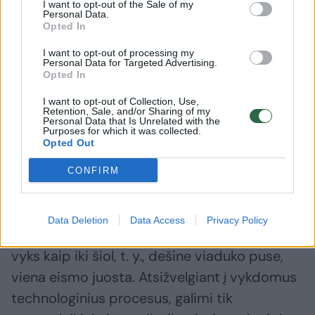
I want to opt-out of the Sale of my
Personal Data.
Opted In
I want to opt-out of processing my
Personal Data for Targeted Advertising.
Opted In
Vėl laikinai uždaromas
Nuo treči
I want to opt-out of Collection, Use,
eismas Sargėnų viaduku:
uždarom
Retention, Sale, and/or Sharing of my
Personal Data that Is Unrelated with the
remonto darbai truks porą
viaduku:
Purposes for which it was collected.
savaičių
nukreipi
Opted Out
CONFIRM
Data Deletion
Data Access
Privacy Policy
Darbų metu eismo organizavimas viaduku
vyks kaip iki šiol, t. y., dešine viaduko puse,
viena eismo juosta. Atsižvelgiant į vykdomus
technologinius procesus, galimi tik