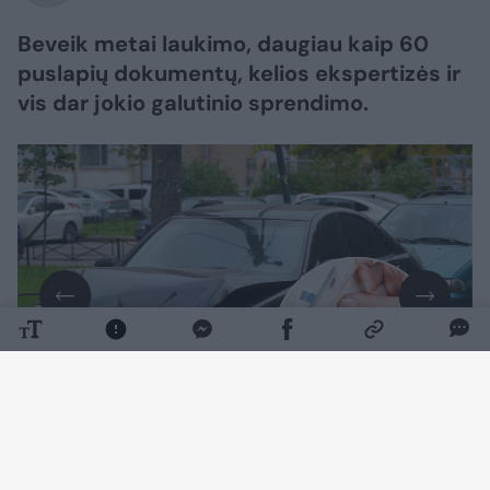
Beveik metai laukimo, daugiau kaip 60
puslapių dokumentų, kelios ekspertizės ir
vis dar jokio galutinio sprendimo.
Daugiau nuotraukų (7)