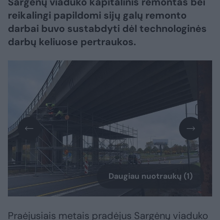
Sargėnų viaduko kapitalinis remontas bei
reikalingi papildomi sijų galų remonto
darbai buvo sustabdyti dėl technologinės
darbų keliuose pertraukos.
Daugiau nuotraukų (1)
Praėjusiais metais pradėjus Sargėnų viaduko