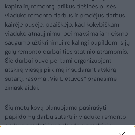
kapitalinį remontą, atlikus dešinės pusės
viaduko remonto darbus ir pradėjus darbus
kairėje pusėje, paaiškėjo, kad kokybiškam
viaduko atnaujinimui bei maksimaliam eismo
saugumo užtikrinimui reikalingi papildomi sijų
galų remonto darbai ties statinio atramomis.
Šie darbai buvo perkami organizuojant
atskirą viešąjį pirkimą ir sudarant atskirą
sutartį, rašoma „Via Lietuvos“ pranešime
žiniasklaidai.
Šių metų kovą planuojama pasirašyti
papildomų darbų sutartį ir viaduko remonto
darbus pradėti jau balandžio pradžioje.