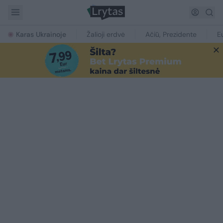
Karas Ukrainoje
Žalioji erdvė
Ačiū, Prezidente
E