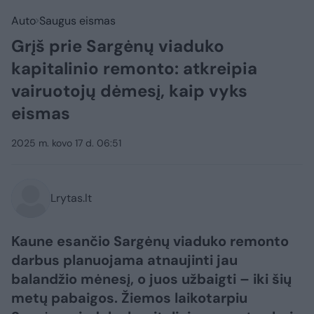
Auto
Saugus eismas
Grįš prie Sargėnų viaduko
kapitalinio remonto: atkreipia
vairuotojų dėmesį, kaip vyks
eismas
2025 m. kovo 17 d. 06:51
Lrytas.lt
Kaune esančio Sargėnų viaduko remonto
darbus planuojama atnaujinti jau
balandžio mėnesį, o juos užbaigti – iki šių
metų pabaigos. Žiemos laikotarpiu