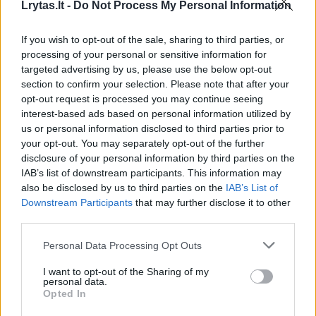
Lrytas.lt -
Do Not Process My Personal Information
Rekonstruojant magistralinio kelio Kaunas–
If you wish to opt-out of the sale, sharing to third parties, or
Marijampolė–Suvalkai pradžioje esantį
processing of your personal or sensitive information for
Sargėnų viaduką šiemet suplanuoti
targeted advertising by us, please use the below opt-out
section to confirm your selection. Please note that after your
papildomi sijų galų remonto darbai ties
opt-out request is processed you may continue seeing
atramomis, taip pat kairės pusės viaduko
interest-based ads based on personal information utilized by
pakloto įrengimo, šalitilčių įrengimo, dangos
us or personal information disclosed to third parties prior to
your opt-out. You may separately opt-out of the further
sluoksnių įrengimo, atitvarų įrengimo bei
disclosure of your personal information by third parties on the
viaduko prieigų įrengimo darbai.
IAB’s list of downstream participants. This information may
also be disclosed by us to third parties on the
IAB’s List of
Downstream Participants
that may further disclose it to other
third parties.
Susiję straipsniai
Personal Data Processing Opt Outs
I want to opt-out of the Sharing of my
personal data.
Opted In