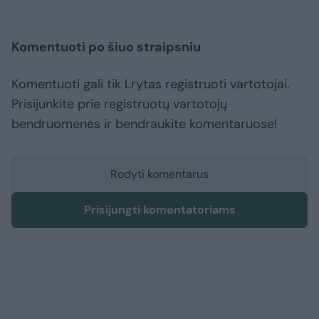
Komentuoti po šiuo straipsniu
Komentuoti gali tik Lrytas registruoti vartotojai.
Prisijunkite prie registruotų vartotojų
bendruomenės ir bendraukite komentaruose!
Rodyti komentarus
Prisijungti komentatoriams